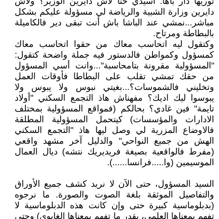
توريها دار باها. أسيدي حنا لاش دايرين الوزير؟ ولاش
دايرين وزارة الشبية والرياضة لي مسؤولة عليكم بشكل
مباشر...نمشي عند الباشا باش أنت تبقى دير فالكاميلة
بالبطاطة ومرتاح.
وكتقول ليه اتحاسب معاك من حقوا اتحاسب معاك
كمسؤول وكمواطن فالدستور فيه جملة واضحة كتقول:
"المسؤولية مقرونة بتامحاسبة"...وانت أسي المسؤول
من حقك تمشي تقلب على البطاطا فأوقات العمل
وتخليني فالشموسات؟...بغيتي نبوس ولا يبوس ولا
يبوسوا ليك اديك؟ مفهناش هاذ التجمع السكني "أولاد
تايمة" فين غادي؟ بحالكم (فمواقع المسؤولية بمختلف
الادارات والمؤسسات) كيتحمل المسؤولية المطلقة
فالاوضاع المزرية لي وصل ليها هاذ "التجمع السكني
الهش من جميع النواحي" والدليل آخر مشهد واقعي
(مفرط فالواقعية بصيغة فريديريك نتشه) ديال العمال
الموسيمين (وا.....فرانسا......).
السيد المسؤول، حتى الآن لا نريد كشف جميع الأوراق
والتفاصيل الموثقة بلغة الصوت والصورة. ما نرجوه
(بدبلوماسية كبيرة حتى وإن كانت هذه الدبلوماسية لا
تفهم بمعناها العلمي، بقدر ما تفهم بمعناها الغابوي) وحتى