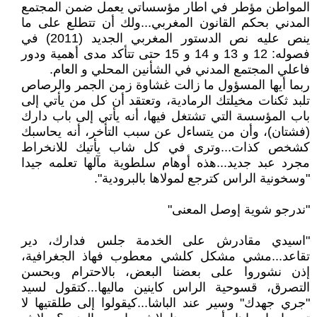
المواطن مؤطر في اطار مؤسساتي يعمل ضمن المجتمع
المدني بحكم القانون المغربي...ولك أن تتطلع على ما
ينص عليه نص الدستور المغربي الجديد (2011) في
فصوله: 12 و 13 و 14 و 15 حتى تتأكد مدى أهمية ودور
فاعلي المجتمع المدني في الشأنين المحلي و العام.
ربما أيها المسؤول ما زالت غشاوة زمن الجمر والرصاص
تلبد ثكنات مخيلتك الرمادية، وتعتقد أن كل من يأتي إلى
باب المؤسسة التي تشتغل فيها، أنه يأتي إلى باب دارك
(فشتان)، وأن من يتساءل عن سبب التأخر، أنه يحاسبك
كشخص كذات...وترى في كل شاب يأتيك للانخراط
مجرد عبد جديد...هذه أوهام سلطوية مآلها تعلمه جيدا
"وسخونية الراس كترجع لمولاها بالبرودية".
"ندرجو شوية إوصل المعنى"
"اسيدي مقادرش على الخدمة جلس فدارك، دير
تقاعد...مشي مشكل كلشي معطوب فهاذ الجغرافية،
إذن نشوروا على بعضنا البعض، بالاحترام وبحسن
التصرق، قسوحية الراس كاينين ماليها...كتقول لسيد
"جري جهدك" وسير عند الباشا...كيقولوا إلى طلقتيها لا