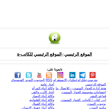
الموقع الرئيسي
الموقع الرئيسي للكاتب-ة
|
تابعونا على:
بنترست
تيلكرام
لينكدإن
الانستغرام
RSS
اليوتيوب
التويتر
الفيسبوك
الموقع الرئيسي
أخبار عامة
هيئة ادارة الحوار المتمدن - للإتصال بنا
وكالة أنباء المرأة
إحصائيات مؤسسة الحوار المتمدن
اخبار الأدب والفن
قواعد النشر
وكالة أنباء اليسار
ابرز كتاب / كاتبات الحوار المتمدن
وكالة أنباء العلمانية
يوتيوب التمدن
وكالة أنباء العمال
مكتبة التمدن
وكالة أنباء حقوق الإنسان