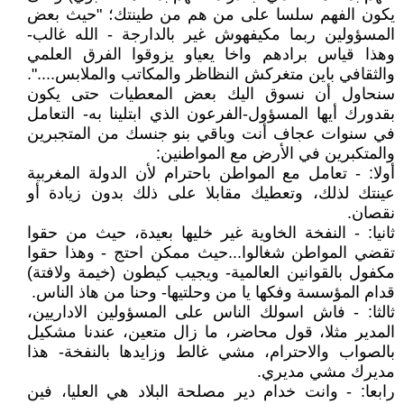
يكون الفهم سلسا على من هم من طينتك؛ "حيث بعض
المسؤولين ربما مكيفهوش غير بالدارجة - الله غالب-
وهذا قياس برادهم واخا يعياو يزوقوا الفرق العلمي
والثقافي باين متغركش النظاظر والمكاتب والملابس....".
سنحاول أن نسوق اليك بعض المعطيات حتى يكون
بقدورك أيها المسؤول-الفرعون الذي ابتلينا به- التعامل
في سنوات عجاف أنت وباقي بنو جنسك من المتجبرين
والمتكبرين في الأرض مع المواطنين:
أولا: - تعامل مع المواطن باحترام لأن الدولة المغربية
عينتك لذلك، وتعطيك مقابلا على ذلك بدون زيادة أو
نقصان.
ثانيا: - النفخة الخاوية غير خليها بعيدة، حيث من حقوا
تقضي المواطن شغالوا...حيث ممكن احتج - وهذا حقوا
مكفول بالقوانين العالمية- ويجيب كيطون (خيمة ولافتة)
قدام المؤسسة وفكها يا من وحلتيها- وحنا من هاذ الناس.
ثالثا: - فاش اسولك الناس على المسؤولين الاداريين،
المدير مثلا، قول محاضر، ما زال متعين، عندنا مشكيل
بالصواب والاحترام، مشي غالط وزايدها بالنفخة- هذا
مديرك مشي مديري.
رابعا: - وانت خدام دير مصلحة البلاد هي العليا، فين