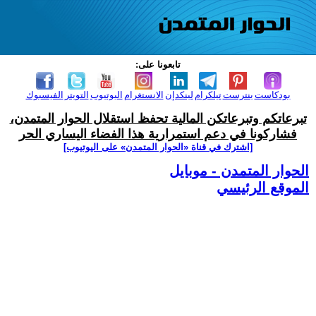
تابعونا على:
بودكاست
بنترست
تيلكرام
لينكدإن
الانستغرام
اليوتيوب
التويتر
الفيسبوك
تبرعاتكم وتبرعاتكن المالية تحفظ استقلال الحوار المتمدن،
فشاركونا في دعم استمرارية هذا الفضاء اليساري الحر
[اشترك في قناة ‫«الحوار المتمدن» على اليوتيوب]
الحوار المتمدن - موبايل
الموقع الرئيسي