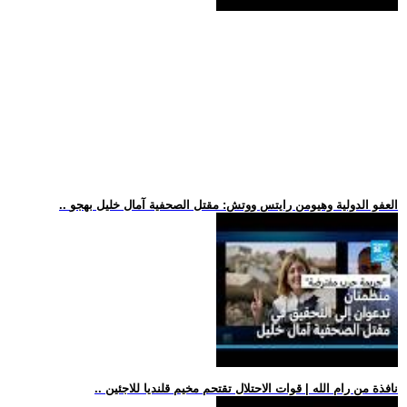
.. العفو الدولية وهيومن رايتس ووتش: مقتل الصحفية آمال خليل بهجو
.. نافذة من رام الله | قوات الاحتلال تقتحم مخيم قلنديا للاجئين