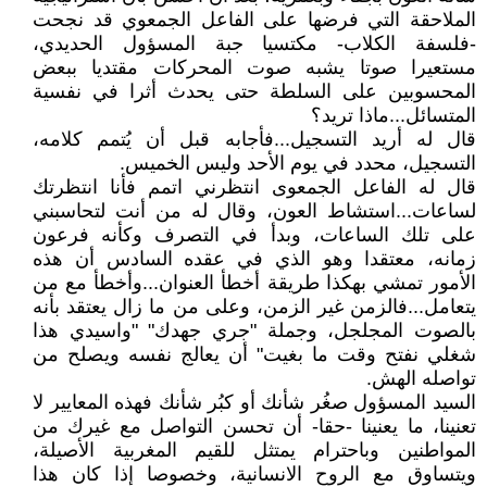
الملاحقة التي فرضها على الفاعل الجمعوي قد نجحت
-فلسفة الكلاب- مكتسيا جبة المسؤول الحديدي،
مستعيرا صوتا يشبه صوت المحركات مقتديا ببعض
المحسوبين على السلطة حتى يحدث أثرا في نفسية
المتسائل...ماذا تريد؟
قال له أريد التسجيل...فأجابه قبل أن يُتمم كلامه،
التسجيل، محدد في يوم الأحد وليس الخميس.
قال له الفاعل الجمعوى انتظرني اتمم فأنا انتظرتك
لساعات...استشاط العون، وقال له من أنت لتحاسبني
على تلك الساعات، وبدأ في التصرف وكأنه فرعون
زمانه، معتقدا وهو الذي في عقده السادس أن هذه
الأمور تمشي بهكذا طريقة أخطأ العنوان...وأخطأ مع من
يتعامل...فالزمن غير الزمن، وعلى من ما زال يعتقد بأنه
بالصوت المجلجل، وجملة "جري جهدك" "واسيدي هذا
شغلي نفتح وقت ما بغيت" أن يعالج نفسه ويصلح من
تواصله الهش.
السيد المسؤول صغُر شأنك أو كبُر شأنك فهذه المعايير لا
تعنينا، ما يعنينا -حقا- أن تحسن التواصل مع غيرك من
المواطنين وباحترام يمتثل للقيم المغربية الأصيلة،
ويتساوق مع الروح الانسانية، وخصوصا إذا كان هذا