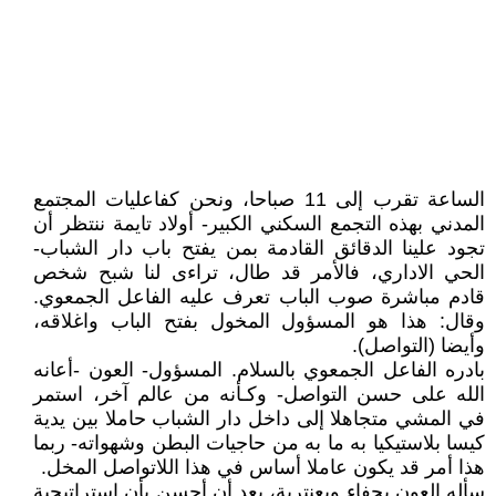
الساعة تقرب إلى 11 صباحا، ونحن كفاعليات المجتمع
المدني بهذه التجمع السكني الكبير- أولاد تايمة ننتظر أن
تجود علينا الدقائق القادمة بمن يفتح باب دار الشباب-
الحي الاداري، فالأمر قد طال، تراءى لنا شبح شخص
قادم مباشرة صوب الباب تعرف عليه الفاعل الجمعوي.
وقال: هذا هو المسؤول المخول بفتح الباب واغلاقه،
وأيضا (التواصل).
بادره الفاعل الجمعوي بالسلام. المسؤول- العون -أعانه
الله على حسن التواصل- وكـأنه من عالم آخر، استمر
في المشي متجاهلا إلى داخل دار الشباب حاملا بين يدية
كيسا بلاستيكيا به ما به من حاجيات البطن وشهواته- ربما
هذا أمر قد يكون عاملا أساس في هذا اللاتواصل المخل.
سأله العون بجفاء وبعنترية، بعد أن أحسن بأن استراتيجية