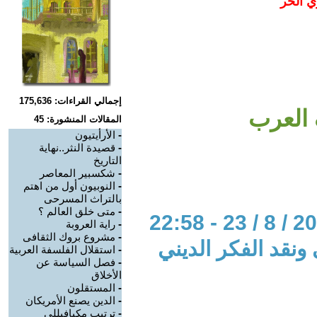
ي الحر
إجمالي القراءات: 175,636
العرب
المقالات المنشورة: 45
-
الأرأيتيون
-
قصيدة النثر..نهاية
التاريخ
-
شكسبير المعاصر
-
النوبيون أول من اهتم
بالتراث المسرحى
-
متى خلق العالم ؟
-
راية العروبة
-
مشروع بروك الثقافى
 ونقد الفكر الديني
-
استقلال الفلسفة العربية
-
فصل السياسة عن
الأخلاق
-
المستقلون
-
الدين يصنع الأمريكان
-
ترتيب مكيافيللى