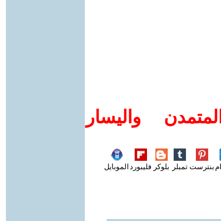
متمدن واليسار
م
بنترست
تمبلر
بلوكر
فليبورد
الموبايل