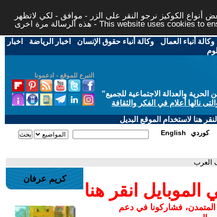
 أنواع الكوكيز نرجو النقر على الزر - موافق - لكي لاتظهر
This website uses cookies to ensure you ge
وكالة أنباء العمال
-
وكالة أنباء حقوق الإنسان
-
اخبار الرياضة
-
اخبار
لوم
التبرع للموقع - ادعمونا
حرية والعدالة الاجتماعية للجميع
"
تى نالها أعلام في الفكر والثقافة
قر هنا لاستخدام الموقع البديل
كوردي
English
 العرب
كريم عرفان
لموبايل انقر هنا
 المتمدن، فشاركونا في دعم