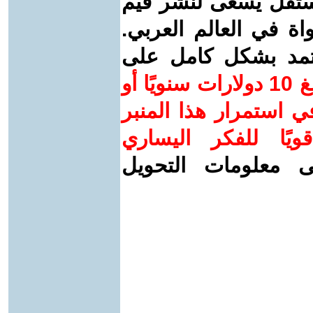
ستقل يسعى لنشر قيم
واة في العالم العربي.
عتمد بشكل كامل على
ساهم/ي معنا! بدعمكم بمبلغ 10 دولارات سنويًا أو
 استمرار هذا المنبر
ويًا للفكر اليساري
ى معلومات التحويل