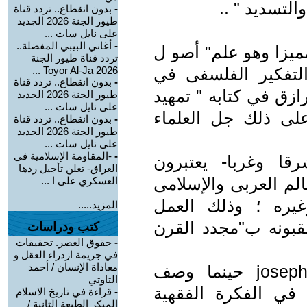
والتسديد " ..
-
بدون انقطاع.. تردد قناة
طيور الجنة 2026 الجديد
على نايل سات ...
-
أغاني البيبي المفضلة..
مميزا وهو علم" أصو ل
تردد قناة طيور الجنة
 التفكير الفلسفى في
2026 Toyor Al-Ja ...
-
بدون انقطاع.. تردد قناة
ازق في كتابه " تمهيد
طيور الجنة 2026 الجديد
على نايل سات ...
 على ذلك جل العلماء
-
بدون انقطاع.. تردد قناة
طيور الجنة 2026 الجديد
على نايل سات ...
-
-المقاومة الإسلامية في
رقا وغربا- يعتبرون
العراق- تعلن تأجيل ردها
لم العربى والإسلامى
العسكري على ا ...
ل كولسون N.J.coulson وغيره ؛ وذلك العمل
المزيد.....
قبونه ب"مجدد القرن
كتب ودراسات
-
حقوق العصر. تحقيقات
في جريمة ازدراء العقل و
معاداة الإنسان / أحمد
وصدق جوزيف شاخت joseph Schacht حينما وصف
التاوتي
في الفكرة الفقهية
-
قراءة في تاريخ الاسلام
المبكر الطبعة الثانية /