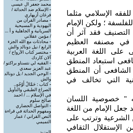
محمد جعفر ال عيسى
-
الإسلام ضد الحداثة /
فقه الإسلامي مثلما
فرغان أزيهاري
-
مصادر القرآن من
فلسفة ؛ ولكن الإمام
اليهودية و المسيحية
التصنيف فقد آثر أن
السريانية و الجاهلية و أ ...
/ مؤمن عقلاني
 في مصنفه العظيم
-
محادثات مع الله الجزء
الرابع / نيل دونالد والش
 على اللغة العربية
-
مختصر كتاب الأرواح /
آلان كاردك
شافعى استبعاد المنطق
-
الفقيه لي نتسناو براكتو /
عبد العزيز سعدي
الشافعى أن المنطق
-
الوحي الجديد / يل دونالد
نية التي تخالف في
والش
-
كتاب : حَمَّالُ أَوْجُهٍ..
الصراع الطبقي والتأويل
في الإسلام ... / احمد
 " خصوصية اللسان
صالح سلوم
-
التواصل الحضاري
 جعل الإمام من اللغة
ومفهوم الحداثة في قراءة
ص الشرعية وترتب على
النص القراني / عمار
التميمي
ن الإستقلال الثقافي
المزيد.....