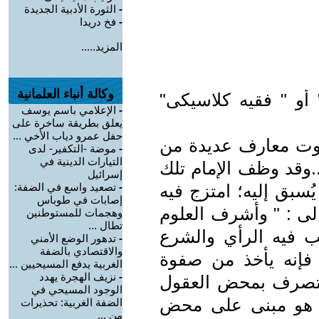
-
الثورة الأدبية الجديدة
-
فخ دريدا
المزيد.....
وكالة أنباء العلمانية
و " فقيه كلاسيكى"
-
الإعلامي باسم يوسف
يعلق بطريقة ساخرة على
حفل عمرو دياب الأخي ...
وت معارف عديدة من
-
موضة -التكفير- لدى
التيارات الدينية في
.وقد وظف الإمام تلك
إسرائيل
ُسبق إليه؛ امتزج فيه
-
تصعيد واسع في الضفة:
إصابات في طوباس
ّالى : " وأشرف العلوم
وهجمات للمستوطنين
تطال ...
 فيه الرأي والشرع
-
تدهور الوضع الأمني
والاقتصادي بالضفة
 فإنه يأخذ من صفوة
الغربية يدفع المسيحيين ...
-
نزيف الهجرة يهدد
 تصرف بمحض العقول
الوجود المسيحي في
لا هو مبنى على محض
الضفة الغربية: تحذيرات
من ...