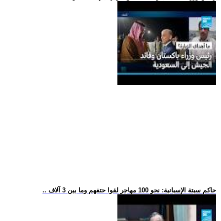
.. حاكم سبتة الإسبانية: نحو 100 مهاجر لقوا حتفهم وما بين 3 آلاف