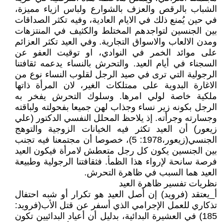
الشباب بالرقص والعزف بالشوارع ولباس ازياء مميزة،
في حين يُمنع ذلك في الايام العادية، وفيه تكثر الصداقات
بين الجنسين لتواجدهم المختلط والكثيف في المنتزهات
ومدن الالعاب والاسواق التجارية. وفي العيد تكثر العزائم
على موائد الخمر في النوادي، او توقيت العفو عن
السجناء في أيام العيد. والتحرش بالنساء يدعمه ثقافتنا
الرجولية التي ترى في صيد الرجل لقلوب النساء نوع من
الاغارة البدوية على ممتلكات الغير، لان المرأة ذاتها
ملكية خاصة لولي امرها. وسلوك التحرش يفخر به
الرجل بكونه زير نساء وجذاب لهن جميعا بفحولته ولباقته
وجسارته وجرأته. إذ يلاحظ المحلل النفسي الدكتور (علي
زيعور) أن العيد تكثر فيه الخيانات الزوجية والتوهج
الجنسي(زيعور،1978: 5)، خصوصا أن مجتمعنا فيه تجنب
بين الجنسين يكون كل رجل متعطش لامرأة فيكون العيد
فرصة سانحة لإرواء هذا الظمأ. فثقافتنا الرجولية وطبيعة
العيد هما السبب في ظاهرة التحرش.
نظريات تفسير ظاهرة العيد
أ_يعتقد (فرويد) إن أصل العيد هو تكرار أو شبه احتفال
تذكاري للعمل الإجرامي الذي أسفر عن قتل الأب(فرويد:
185) في العشيرة البدائية، بدليل أن أعياد البدائيين تكون