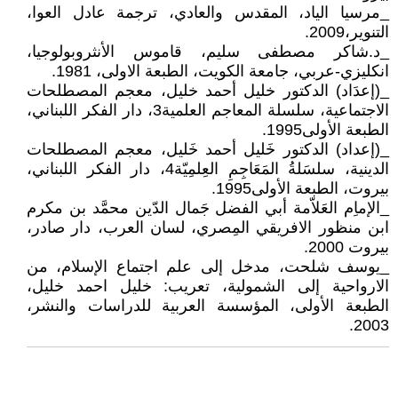
_مرسيا الياد، المقدس والعادي، ترجمة عادل العوا،
التنوير،2009.
_د.شاكر مصطفى سليم، قاموس الأنثروبولوجيا،
انكليزي-عربي، جامعة الكويت، الطبعة الاولى، 1981.
_(إعدَاد) الدكتور خليل أحمد خليل، معجم المصطلحات
الاجتماعية، سلسلة المعاجم العلمية3، دار الفكر اللبناني،
الطبعة الأولى1995.
_(إعداد) الدكتور خَليل أحمد خَليل، معجم المصطلحات
الدينية، سلسَلةُ المَعَاجِمِ العِلمِيّة4، دار الفكر اللبناني،
بيروت، الطبعة الأولى1995.
_الإماِم العَلاّمة أبي الفضل جَمال الدّين محمَّد بن مكرم
ابن منظور الافريقي المِصري، لسان العرب، دار صادر،
بيروت 2000.
_يوسف شلحت، مدخل إلى علم اجتماع الإسلام، من
الارواحية إلى الشمولية، تعريب: خليل احمد خليل،
الطبعة الأولى، المؤسسة العربية للدراسات والنشر،
2003.