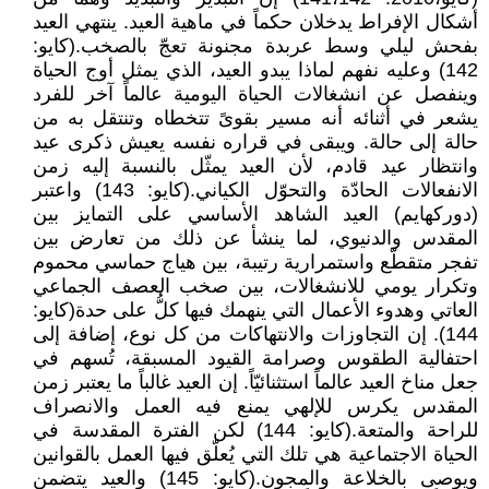
أشكال الإفراط يدخلان حكماً في ماهية العيد. ينتهي العيد
بفحش ليلي وسط عربدة مجنونة تعجّ بالصخب.(كايو:
142) وعليه نفهم لماذا يبدو العيد، الذي يمثل أوج الحياة
وينفصل عن انشغالات الحياة اليومية عالماً آخر للفرد
يشعر في أثنائه أنه مسير بقوىً تتخطاه وتنتقل به من
حالة إلى حالة. ويبقى في قراره نفسه يعيش ذكرى عيد
وانتظار عيد قادم، لأن العيد يمثّل بالنسبة إليه زمن
الانفعالات الحادّة والتحوّل الكياني.(كايو: 143) واعتبر
(دوركهايم) العيد الشاهد الأساسي على التمايز بين
المقدس والدنيوي، لما ينشأ عن ذلك من تعارض بين
تفجر متقطّع واستمرارية رتيبة، بين هياج حماسي محموم
وتكرار يومي للانشغالات، بين صخب العصف الجماعي
العاتي وهدوء الأعمال التي ينهمك فيها كلُّ على حدة(كايو:
144). إن التجاوزات والانتهاكات من كل نوع، إضافة إلى
احتفالية الطقوس وصرامة القيود المسبقة، تُسهم في
جعل مناخ العيد عالماً استثنائيّاً. إن العيد غالباً ما يعتبر زمن
المقدس يكرس للإلهي يمنع فيه العمل والانصراف
للراحة والمتعة.(كايو: 144) لكن الفترة المقدسة في
الحياة الاجتماعية هي تلك التي يُعلّق فيها العمل بالقوانين
ويوصى بالخلاعة والمجون.(كايو: 145) والعيد يتضمن