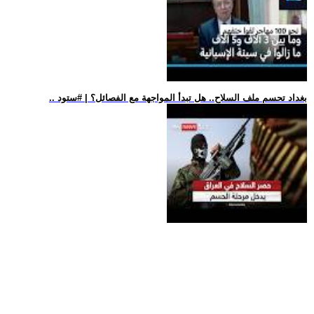
.. بغداد تحسم ملف السلاح.. هل تبدأ المواجهة مع الفصائل؟ | #ستود