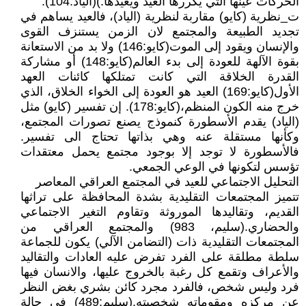
الحركات عينها التي يكررها العيد ويعيدها.)(الياد:104).
ت_نظرية (كايو) مقاربة لنظرية (الياد)، فالعيد يساهم في
تجديد الطبيعة والمجتمع لان الزمن يستنزف القوى
والإنسان ويقود إلى الموت(كايو:146) ولا بد من الاستعانة
بقوة الآلهة للعودة إلى بدء العالم(كايو:148) أو مشاركة
القدرة الخلاقة التي كانت تمتلكها كائنات العهد
الأول(كايو:169) العيد هو العودة إلى الخواء الخلاق، الذي
خرج منه الكون المنظم،(كايو:178). إن تفسير (كايو) مثل
(الياد) يقدم الأسطورة كنموذج يصنع تصورات المجتمع،
وكأنها مستقلة عنه وهي بذاتها تحتاج الى تفسير.
فالأسطورة لا توجد إلا بوجود مجتمع يحمل معتقدات
تؤسس لتكونها في الوعي الجمعي.
التحليل الاجتماعي للعيد في المجتمع العراقي المعاصر
تتميز المجتمعات التقليدية بشدة المحافظة على تراثها
القديم، وتقاليدها الموروثة وتقاوم التغير الاجتماعي
والحضاري.(سليم، 983) والمجتمع العراقي من
المجتمعات التقليدية ذات (التضامن الآلي) يكون للجماعة
سلطة مطلقة على الفرد تفرض عليه العادات والتقاليد
والأعراف وتقمع كل رغبة بالخروج عليها، والانسان فيها
فرد وليس شخص، فالفرد مجرد كائن بشري بغض النظر
عن مركزه ومقوماته شخصيته.(سليم:489) في حالة