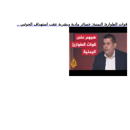
.. قوات الطوارئ اليمنية: خسائر مادية وبشرية عقب استهداف الحوثيي