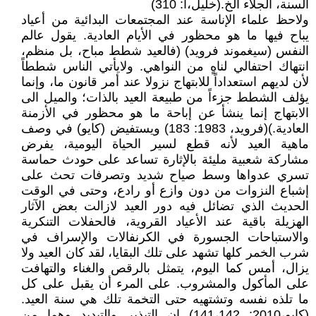
السنة، الجلاء الخ.(خليل،أ: 310)
ولاحظ علماء الإناسة عند المجتمعات البدائية من أعياد
يباح فيها ما هو محظور في الأيام العادية. يقول عالم
النفس (سيغموند فرويد) (فالعيد شطط مباح، بل منظم،
انتهاك احتفالي لناهٍ من النواهي. ولايأتي الناس شططاً
لأن لديهم استعداداً للابتهاج نزولا عند أمر قانون ما، وإنما
يؤلف الشطط جزءاً من طبيعة العيد بالذات؛ والميل الى
الابتهاج إنما ينشأ عن إباحة ما هو محظور في الأزمنة
العادية.)(فرويد، 1983: 183) ويستفيض (كايو) في وصف
ماهية العيد لأنه قطع لسير الحياة اليومية، يفرض
مشاركة شعبية مليئة بالإثارة تساعد على حودث حماسة
تسري عدواها وسط صياح شديد وتصرفات تحث على
إشباع النزوات من دون وازع أو رادع، وحتى في الوقت
الحديث الذي تضائل فيه دور العيد لازالت بعض الآثار
الهزيلة باقية عند الأعياد القروية، فالحفلات التنكرية
والاستباحات الجسورة في الكرنفالات والإسراف في
شرب الخمر كلها تشهد على تلك البقايا، لقد كان العيد ولا
يزال، أمس كما اليوم، يتمثل بالرقص والغناء والتهافت
على المأكول والمشروب. على المرء أن يقبل على كل
ما تلذه نفسه وتشتهيه حتى التخمة تلك هي سنة العيد.
(كايو،2010: 141،142) إن التبذير والتبديد وهما من