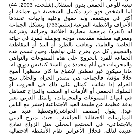
تبعية للوعي الجمعي بدون استقلال.(شلحت، 2003: 44)
اما الشخص فهو فرد مكتمل الشخصية في جماعة أو
أكثر في مجتمعه، وله حقوق وعليه واجبات، تحددها
الأعراف والأنظمة المرعية.(سليم:733) وتشكل الجماعة
له (الفرد) مرجعية معيارية أخلاقية وجزائية وشرعية
ومعرفية مطلقة مقدسة، موجه وبوصلة للفرد في حياته
الخاصة والعامة، وتعاقب بالطرد أو النبذ أو المقاطعة
والتنجيس كل من يخرج على نواهيها، وحين تسمح هذه
الجماعة للفرد بالخروج على هذه الممنوعات والنواهي
والمحرمات في أيام محددة من السنة كتنفيس دوري له،
ماذا سيكون غير تعطش لإشباع ما كان محظوراً أصبح
حلالاً مؤقتاً، فالجماعة هي مصدر الحرام والحلال تبيح
الحرام إذا شائت، كمثال على ذلك في الحروب أو
السلوك الجمعي أو الأزمات او الغضب والمزاح تتساهل
في انتهاك الممنوعات والمحرمات، والمثل العربي يعبر
بدقة عظيمة عن طبيعة العيد الاجتماعية (حشر مع الناس
عيد). يقول (منصف الحواشي)(وتعطينا عديد من
الممارسات الاحتفالية الجماعية - حيث يمتزج الديني
بالاجتماعي- في المجتمع المحلّي مثل الزواج نماذج
عديدة لذلك، فخلال الأعراس تقام الأنشطة الاحتفالية