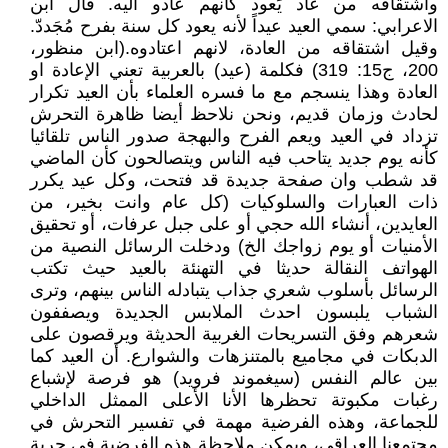
واشتقاقه من عاد يَعود كأنهم عادو اليه. قال ابن
الاعرابي: سمي العيد عيداً لأنه يعود كل سنة بفرح مُجَددّ.
وقيل اشتقاقه من العادة، لانهم اعتادوه.(ابن منظور،
200، ج15: 319) فكلمة (عيد) بالعربية تعني الإعادة او
العادة وهذا ينسجم مع ما فسره العلماء بأن العيد تكرار
لحادث وزمان قديم، ونحن نلاحظ أيضا ظاهرة التحرش
تزداد في العيد ويعم الفرح والبهجة صدور الناس تلقائيا
كأنه يوم جديد يتاحب فيه الناس ويتصالحون كأن الماضي
قد شطب وان صفحة جديدة قد فتحت، وكل عيد يكرر
ذات العبارات والسلوكيات (كل عام وانت بخير، من
العايدين، أنشاء الله حجي أو على جبل عرفات، أو تحقيق
الأمنيات أو يوم زواجك الخ) ودخلت الرسائل النصية من
الهواتف النقالة حديثا في التهنئة بالعيد حيث تكتب
الرسائل بأسلوب شعري جذاب يتبادله الناس بينهم، وترى
الشباب يلبسون احدث الملابس الجديدة ويصففون
شعرهم وفق التسريحات الغربية الحديثة ويرقصون على
الدبكات في مجاميع بالمتنزهات والشوارع. أن العيد كما
بين عالم النفس (سيغموند فرويد) هو فرصة لإشباع
رغبات مكبوتة تحظرها الأنا الأعلى الممثل الداخلي
للجماعة، وهذه الفرضية مهمة في تفسير التحرش في
مجتمعنا العراقي، ويمكن ملاحظة هذه الفرضية في حرية