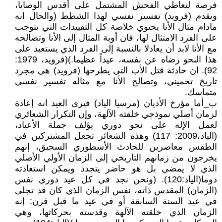
فرصة لتعاطي الفحش المشتمل على أقدس الوصايا،
ويقدم (فرويد) تفسير نفسي لهذا الشطط (والحال انه
مادام مثال الأنا يحتوي خلاصة كل التقييدات التي يتوجب
على الفرد الامتثال لها، فان أوبة المثال إلى الأنا وتصالحه
مع الأنا لابد أن يعادلا بالنسبة إلى الفرد الذي يستعيد على
هذا النحو رضاه عن نفسه، عيداً عظيما.)(فرويد، 1979:
92). ان حادثة قتل الأب التي يطرحها (فرويد) هي مجرد
تاريخ تخميني، وتصالح الأنا مع مثاله تفسير نفسي
متماسك.
ب_أما مؤرخ الأديان (مرسيا الياد) فيرى العيد انه إعادة
لزمان أصلي نموذجي خلقته الآلهة، وإن التكرار الشعائري
لعمل الإله على نحو دوري يؤلف جملة الأعياد،
(الياد،2009: 117) وهذه الشعائر تجعل المشتركين في
الطقس معاصرين للحادث الأسطوري السحيق، إنهم
يخرجون من زمانهم التاريخي إلى الزمان الأولي الأصلي
الذي لا يمضي بل هو حاضر يتجدد ويمكن استعادته
دوما(الياد:120). (ونحن نجد في كل عيد دوري نفس
(الزمان) المقدس ذاته، نفس الزمان الذي كان قد تجلى
في عيد السنة السابقة أو في عيد ما قبل قرن: إنه
الزمان الذي خلقته الآلهة وقدسته بحركاتها، وهي