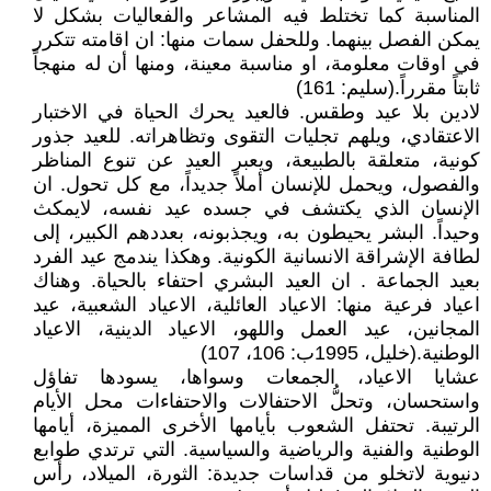
المناسبة كما تختلط فيه المشاعر والفعاليات بشكل لا
يمكن الفصل بينهما. وللحفل سمات منها: ان اقامته تتكرر
في اوقات معلومة، او مناسبة معينة، ومنها أن له منهجاً
ثابتاً مقرراً.(سليم: 161)
لادين بلا عيد وطقس. فالعيد يحرك الحياة في الاختبار
الاعتقادي، ويلهم تجليات التقوى وتظاهراته. للعيد جذور
كونية، متعلقة بالطبيعة، ويعبر العيد عن تنوع المناظر
والفصول، ويحمل للإنسان أملاً جديداً، مع كل تحول. ان
الإنسان الذي يكتشف في جسده عيد نفسه، لايمكث
وحيداً. البشر يحيطون به، ويجذبونه، بعددهم الكبير، إلى
لطافة الإشراقة الانسانية الكونية. وهكذا يندمج عيد الفرد
بعيد الجماعة . ان العيد البشري احتفاء بالحياة. وهناك
اعياد فرعية منها: الاعياد العائلية، الاعياد الشعبية، عيد
المجانين، عيد العمل واللهو، الاعياد الدينية، الاعياد
الوطنية.(خليل، 1995ب: 106، 107)
عشايا الاعياد، الجمعات وسواها، يسودها تفاؤل
واستحسان، وتحلُّ الاحتفالات والاحتفاءات محل الأيام
الرتيبة. تحتفل الشعوب بأيامها الأخرى المميزة، أيامها
الوطنية والفنية والرياضية والسياسية. التي ترتدي طوابع
دنيوية لاتخلو من قداسات جديدة: الثورة، الميلاد، رأس