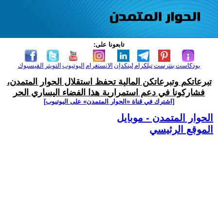
تابعونا على:
بودكاست
بنترست
تيلكرام
لينكدإن
الانستغرام
اليوتيوب
التويتر
الفيسبوك
تبرعاتكم وتبرعاتكن المالية تحفظ استقلال الحوار المتمدن،
فشاركونا في دعم استمرارية هذا الفضاء اليساري الحر
[اشترك في قناة ‫«الحوار المتمدن» على اليوتيوب]
الحوار المتمدن - موبايل
الموقع الرئيسي