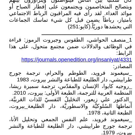
كان شكليا بين الناس فيتواصلون ويتزاورون بينهم
ويتصالح المتخاصمون ويجتمعون على إفطار الصباح أو
موائد الغداء. لقد رأى فيه المراقبون الرباط الاجتماعي
بامتياز، رباطاً يضمن قبل كل شيء تماسك الجماعات
التي يحشدها دوريّاً.(كايو:251)
ــــــــــــــــــــــــــــــــــــــــــــــــــــــــــــ
1_منصف الحواشي، الطقوس وجبروت الرموز: قراءة
في الوظائف والدلالات ضمن مجتمع متحول، على هذا
الرابط:
https://journals.openedition.org/insaniyat/4331
المصادر:
_سيغموند فرويد، الطوطم والحرام، ترجمة جورج
طرابيشي، دار الطليعة للطباعة والنشر بيروت، 1983
_روجيه كايوا، الإنسان والمقدّس، ترجمة سميرة ريشا،
المنظمة العربية للترجمة، الطبعة الأولى: بيروت، 2010.
_الدكتور علي زيعور، التحَليلُ النَفسيّ للذات العَربيَّة،
أنماطهَا السُلوكيَّة والاسطوريَّة، دار الطليعة_بيروت،
الطبعة الثانية، 1978.
_سيغموند فرويد، علم النفس الجمعي وتحليل الأنا،
ترجمة جورج طرابيشي، دار الطليعة للطباعة والنشر
بيروت، 1979.