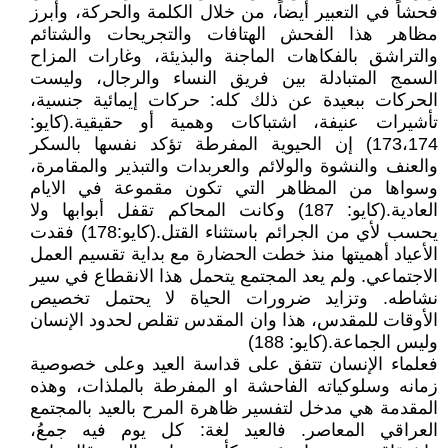
فحشاً في التعبير أيضاً، من خلال الكلمة والحركة، وأبرز
مظاهر هذا الفحش الهتافات والتجريحات والشتائم
والتراشق بالفكاهات الماجنة والبذيئة، وغارات المزاح
السمج المتبادلة بين فريق النساء والرجال، وليست
الحركات ببعيدة عن ذلك كله: حركات إيمائية جنسية،
تأشيرات عنيفة، اشتباكات وهمية أو حقيقية.(كايو:
173،174) إن الحيوية المفرطة تؤكد نفسها بالسكر
والعنف والنشوة والولائم والعربدات والتبذير والمقامرة،
وسواها من المظاهر التي تكون مقموعة في الايام
العادية.(كايو: 187) وكانت المحاكم تقفل أبوابها ولا
يحسب لأي من الجرائم باستثناء القتل.(كايو:178) فقدت
الأعياد أهميتها منذ خطت الحضارة مع بداية تقسيم العمل
الاجتماعي. ولم يعد المجتمع يتحمل هذا الانقطاع في سير
نشاطه. وتزايد ضرورات الحياة لا يحتمل تخصيص
الأوقات للمقدس، هذا وان المقدس تقلص لحدود الإنسان
وليس الجماعة.(كايو: 188)
فعلماء الإنسان تتفق على قداسة العيد وعلى خصوصية
زمانه وسلوكياته الفاحشة او المفرطة بالملذات، وهذه
المقدمة هي مدخل لتفسير ظاهرة المرح بالعيد بالمجتمع
العراقي المعاصر. فالعيد لغة: كل يوم فيه جمعُ،