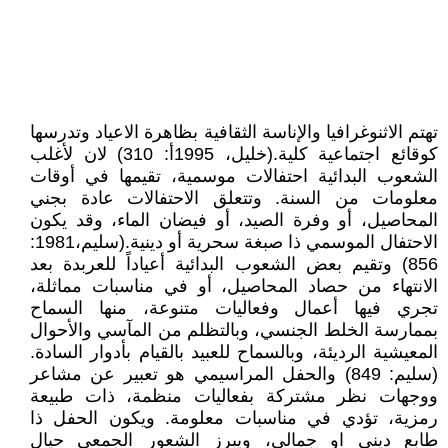
تهتم الاثنوغرافيا والإناسة الثقافية بظاهرة الاعياد وتدرسها
كوقائع اجتماعية كلية.(خليل، 1995أ: 310) لان لأغلب
الشعوب البدائية احتفالات موسمية، تقيمها في أوقات
معلومات من السنة. وتتعلق الاحتفالات عادة بجني
المحاصيل، أو وفرة الصيد، أو فيضان الماء، وقد يكون
الاحتفال الموسمي ذا صبغة سحرية أو دينية.(سليم،1981:
856) وتقيم بعض الشعوب البدائية أعياداً للعربدة بعد
الانتهاء من حصاد المحاصيل، أو في مناسبات مماثلة،
تجري فيها أعمال وفعاليات متنوعة، منها السماح
بممارسة الخلط الجنسي، وبالتظلم من المآسي والأحوال
المعيشية الرديئة، وبالسماح للعبيد بالقيام بأدوار السادة.
(سليم: 849) والحفل المراسيمي هو تعبير عن مشاعر
ووجهات نظر مشتركة بفعاليات منظمة، ذات طبيعة
رمزية، تؤدي في مناسبات معلومة. ويكون الحفل ذا
طابع ديني او جمالي، ويبرز الشعور الجمعي حيال