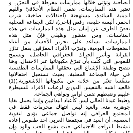
الصاخبة وتؤتى خلالها ممارسات مفرطة في التحرّر. و
تعتبر هذه الممارسات، ضمن النظام الأخلاقيّ والقيم
الدينية السائدة، مستهجنة (احتفالات صاخبة، شرب
الخمر، ألبسة خليعة، رقص إباحي)، لكن الجماعة المحلية
تغضّ الطرف عن إتيان بمثل هذه الممارسات في هذه
المناسبات. ومن منظور وظيفي فإنّ مثل هذه
الممارسات، تساعد على تحرير الأجساد من أعباء
الضغوطات اليومية، وتقرّب الأفراد المفرّقين بفعل تذرّر
القرابة وتأثير الحراك الجغرافي الحاصل، وتسمح
للنفوس التي كلّت بأن تفرّغ مكبوتاتها عبر الاحتفال. وهنا
تتضح وظيفة الإشباع التي تحققها الممارسات الطقسية
في حياة الجماعة المحلية، بحيث تستحيل احتفالاتها
متنفّسا تعبّر من خلاله عن مكبوتاتها اللاشعورية.)(1)
فالعيد اشبه بالتنفيس الدوري لرغبات الافراد للسيطرة
عليهم وضبطهم ضمن اوامر ونواهي الجماعة.
وطبعا عيدنا الحالي ليس كأعياد البدائيين وإنما يحمل بقايا
جوهرية منه. والعيد ليس انتهاك محرمات فقط في
المجتمع العراقي إنه تواصل جماعي يؤدي لتقوية
العصبية. أن العيد في مجتمعنا العربي احد طقوس إعادة
تنشيط التراحم الاجتماعي حيث يشيع الحب والود وإن