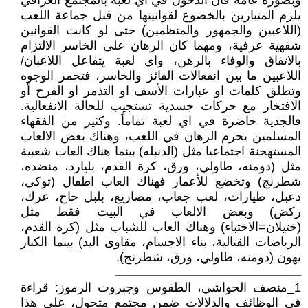
وبصورة عامة فان الدخول في اي لعبة بالمجتمع العراقي
يلزم المتبارين بالخضوع لقوانينها من قبل جماعة اللعب
(اللاعبين والجمهور والمنظمين) حتى لو كانت القوانين
شفهية عرفية، ومهما كان الرهان على الخاسر الالتزام
بالاتفاق والوفاء بالرهن، واي لعبة يتفاعل اللاعبان/
اللاعبين ما بين انفعالات الفائز والخاسر، فتحمر الوجوه
وتطلق كلمات او عبارات الأسف او التذمر او الفرح أو
الافتخار مع حركات جسدية تستجيب للحالة الانفعالية.
فالجدية حاضرة في اي لعبة تماماً. وكثير من الفقهاء
المسلمين يحرم الرهان في اللعب، وهناك بعض الالعاب
المستهجنة اجتماعيا مثل (الدنبله) بينما هناك العاب شعبية
مثل (دومنه، طاولي، ورق، كرة القدم، بليارد، منضده،
شطرنج) وتخضع للأعمار فهناك العاب اطفال (توكي،
دعبل، طيارات، لعب جعاب، مصاريع، بلبل حاح، عرك،
ركض) وبعض الالعاب في البيت فقط مثل
(ختيلان=الاختباء) وهناك العاب للشباب مثل (كرة القدم،
الرياضات القتالية، بناء الاجسام، مقاوى اليد) بينما الكبار
يهون (دومنه، طاولي، ورق، شطرنج).
ــــــــــــــــــــــــــــــــــــــــــــــــــــــ
1_منصف الحواشي، الطقوس وجبروت الرموز: قراءة
في الوظائف والدلالات ضمن مجتمع متحول، على هذا