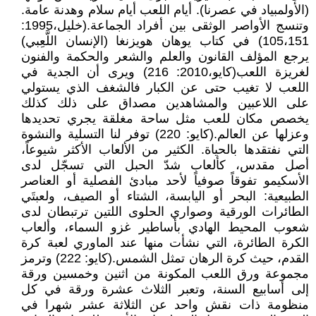
(الأولمبياد في عصرنا). أيام اللعب أيام سلام وهدنة عامة.
وتنسج الأواصر الوثقى بين أفراد الجماعة.(خليل،1995:
105،151) في كتاب يوهان هويزنغا (الإنسان اللَّعِبي)
يرجع المؤلف القانون والعلم والشعر والحكمة والفنون
لغريزة اللعب(كايو،2010: 216) ويرى أن الجدية في
اللعب لا تغيب حتى عن الكبار فالشغف الذي يستولي
على اللاعبين والمشاهدين مصداق على ذلك كذلك
يخصص مكان للعب مثل ساحة مغلقة يجري تحديدها
وعزلها عن العالم.(كايو: 220) توفر لنا التسلية والنشوة
التي نفتقدها بالحياة. الكثير من الألعاب الأكثر شيوعاً،
أصل مقدس، كألعاب شدّ الحبل التي تسجّل لدى
الأسكيمو تفوقاً صوفياً لأحد مبادئ الفصلية أو العناصر
الطبيعية: البحر أو اليابسة، الشتاء أو الصيف، ولعبتَي
الطائرات الورقية وصواري الحلوى اللتين ترتبطان لدى
شعوب المحيط الهادي بأساطير غزو السماء، وألعاب
الكرة الطائرة، التي نشأت منها عند الماوري لعبة كرة
القدم، حيث كرة الرهان تمثل الشمس.(كايو: 222) وترمز
مجموعة ورق اللعب المكونة من اثنين وخمسين ورقة
إلى أسابيع السنة، وتعبر الثلاث عشرة ورقة في كل
منظومة ذات نقش واحد عن الثلاثة عشر شهرا في