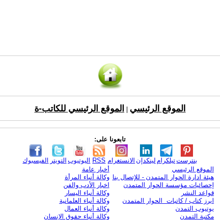
الموقع الرئيسي
الموقع الرئيسي للكاتب-ة
|
تابعونا على:
بنترست
تيلكرام
لينكدإن
الانستغرام
RSS
اليوتيوب
التويتر
الفيسبوك
الموقع الرئيسي
أخبار عامة
هيئة ادارة الحوار المتمدن - للإتصال بنا
وكالة أنباء المرأة
إحصائيات مؤسسة الحوار المتمدن
اخبار الأدب والفن
قواعد النشر
وكالة أنباء اليسار
ابرز كتاب / كاتبات الحوار المتمدن
وكالة أنباء العلمانية
يوتيوب التمدن
وكالة أنباء العمال
مكتبة التمدن
وكالة أنباء حقوق الإنسان