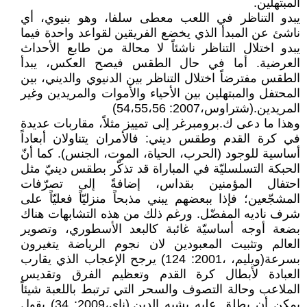
المبتهلين.
يبدو التناظر في اللعب معطى سلفا، وهو بنيوي، أي
ناشئ عن المبدأ الذي يخضع الفريقين لقواعد واحدة فيما
يبدو اختلال التناظر ناشئاً لا محالة من طابع الأحداث
العرضية. أما في حال الطقس فيصح العكس، يبدأ
الطقس مفترضاً اختلال التناظر بين الدنيوي والديني، بين
المحتفل والمبتهلين بين الأحياء والأموات والمريدين وغير
المريدين.(شتراوس،2007: 54،55،56)
وهذا ما دعى ك.برومبرغر إلى تمييز مثلاً، مقاربات عديدة
في كرة القدم وطقس ديني: فالأمران يتناولان أبعاداً
أساسية للوجود (الحرب، الحياة، الموت، الجنس). كما أنّ
الحبكة التسلسليّة في المباراة قد تذكّر بطقس دينيّ مثل
احتفال المؤمنين بقداس، إضافةً إلى تصرّفات
المشجّعين؛ فإذا ببعضهم يبني مذبحاً منزليّاً فعليّاً على
شرف ناديه المفضّل. ورغم ذلك من هذه التشابهات هناك
بضعة أوجه أساسيّة غائبة كالبعد الأسطوري، وتصوير
العالم وتثبيت المعبودين لان نجوم الرياضة يتغيرون
بسرعة(ويليم، ،2001: 124) يرجح الإعجاب الذي يقارب
العبادة لأبطال كرة القدم وتعظيم الفرق وتقديس
الملاعب وحالة التصوف والسحر التي ترتبط باللعبة شيئاً
يمكن أن يطلق عليه يشبه الدين.(ناي،2009: 34) يقول