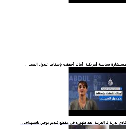
.. مستشارة سياسية أمريكية: أيباك أخفقت بإسقاط عبدول السيد
.. فادي بدرية لـ-العربية- بعد ظهوره في مقطع فيديو يوحي باستهداف