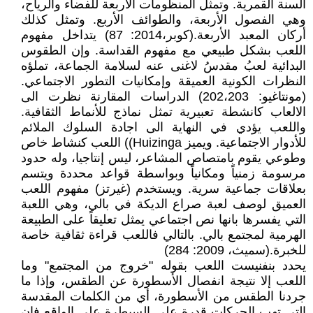
السنة القمرية. وتمثل المنظومات الأربعة للفضاء والرياح،
وهي الفصول الأربعة، والطوائف الأربع. وتمثل كذلك
أركان المعبد الأربعة.(كوبر،2014: 87) يتداخل مفهوم
اللعب بشكل طبيعي مع مفهوم القداسة. وإن الطقوس
البدائية لعبُ مقدسُ لاغنى عنه لسلامة الجماعة، تملؤه
النظرات الكونية العميقة وإمكانيات التطور الاجتماعي.
(مونتاغيو: 202،203) الدراسات المقارنة نظرت الى
الالعاب كانشطة تعبيرية تمثل نماذج للأنماط الثقافية.
واللعب يؤدي في النهاية الى اجادة السلوك الملائم
للأدوار الاجتماعية. ويميز Huizinga)) اللعب كنشاط خاص
وطوعي يقوم بامتصاص المشاعر، ليس إنتاجيا، وله حدود
مرسومة زمنياً ومكانياً وبواسطة قواعد محددة ويتسم
بعلاقات جماعية سرية. ويستخدم (غيرتز) مفهوم اللعب
العميق لوصف لعبة صراع الديكة في بالي، وهي اللعبة
التي يفسرها بانها نص اجتماعي يمثل تعليقاً على الطبيعة
الهرمية لمجتمع بالي. بالتالي فاللعب قراءة ثقافية خاصة
للخبرة.(سميث، 2009: 284)
يحدد بنفنيست اللعب بقوله "خروج من المجتمع" وما
اللعب إلا نتيجة انفصال الأسطورة عن الطقس، وإذا ما
جردنا الطقس من الأسطورة، أي من الكلمات المقدسة
التي تهب الحركات قدرة على السيطرة على الواقع فإن