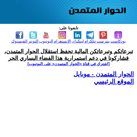
تابعونا على:
بودكاست
بنترست
تيلكرام
لينكدإن
الانستغرام
اليوتيوب
التويتر
الفيسبوك
تبرعاتكم وتبرعاتكن المالية تحفظ استقلال الحوار المتمدن،
فشاركونا في دعم استمرارية هذا الفضاء اليساري الحر
[اشترك في قناة ‫«الحوار المتمدن» على اليوتيوب]
الحوار المتمدن - موبايل
الموقع الرئيسي