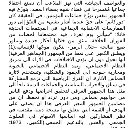
والعواطف الجياشة التي تهز الملاعب أن تصنع احتفالا
جماعيا مُمَسرحا في فضاء شبيه بفضاء المعبد، يتوزّع فيه
الجمهور بنفس توزّع جماعات المؤمنين. في الحقيقة كان
"دوركايم" على حقّ عندما أشار بشيء من التنبّؤ إلى دور
الممارسات الاحتفالية الجماعية في المجتمعات الحديثة
قائلا: "سيأتي يوم تعرف فيه مجتمعاتنا لحظات من
الفوران الخلاّقة، تنبثق من خلالها أفكار جديدة وتتبلور
صيغ صالحة -خلال الزمن- لتكون موجّها للإنسانية.(1)
ويطلق الكعبي على نمط من الجمهور (الجماهير العرفية)
انها تحول دون ان يؤدي الاختلافات في الآراء الى تمزيق
النظام الاجتماعي، وتمد النظام الاجتماعي بالحيوية
ومحاربة جنوحه الى الجمود والشكلية، وتستخدم لاثارة
الحماس الاثارة. ان الفرق الرياضية التي تزمع المشاركة
في سباق والاحزاب السياسية والجماعات الدينية تلجأ الى
مثل هذا الجمهور العرفي لتحقيق اغراضها ودفع الناس
من حواليهم بحماس ومن دون تردد او تحفظ. ان من
مضامين الجمهور المعبر العرفي هذا ان يضفي على
الهدف او القيمة التي يتعلق بها مسحة دينية مقدسة في
نظر المشاركين فيه اساسها الاسهام في السلوك
الجمعي والحس بالتدعيم الجمعي.(الكعبي، 1973: