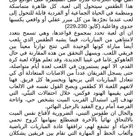
هذا الطقس سيتحول إلى لعبة. كل ظاهرة متماسكة
ومنظمة في الحياة الجماعية أو الفردية قابلة للتحول إلى
لعب عندما نجرّدها من كل مبرر عقلي أو واقعي يكسبها
جدوى وفاعلية.(كايو: 229،230)
ان اي لعبة تحدد بمجموع قواعدها، وهي تسمح بتعدد
لامتناهي من المباريات، فيما يشبه الطقس الذي يلعب
أيضاً مباراة كونها الوحيدة التي تنتج توازناً معيناً بين
فريقي اللعب. ويسهل التحقق من هذه المقارنة في حال
الغاهوكو_غاما في غينيا الجديدة، وقد تعلم هؤلاء لعبة كرة
القدم، الا انهم يستمرون في اللعب لعدة أيام متواصلة،
حتى يسجل الفريقان عدداً من الاصابات المتعادلة أي كي
تتعادل المباريات التي يربحها ويخسرها كل فريق. فهنا
لاتفهم اللعبة الا كطقس ويصح القول نفسه في الالعاب
التي يقيمها الهنود فوكس، خلال احتفالات التبنّي، التي
تهدف إلى استبدال القريب الميت بشخص حي، واتاحة
الفرصة أمام روح الفقيد بالرحيل النهائي.
والحال ان طقوس التبني، الضرورية لأقناع نفس الميت
بالالتحاق نهائياً بالآخرة فتضطلع بمهامها كروح تحمي
الاحياء أو تشفع لهم، ترافقها عادة المباريات الرياضية
وألعاب الحظ أو المهارة التي تقام بين فريقين يشكلان