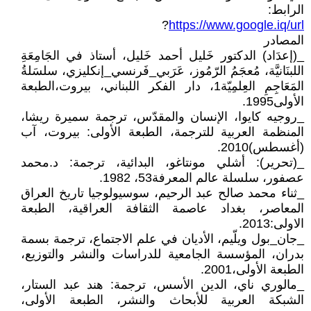
الرابط:
?
https://www.google.iq/url
المصادر
_(إعدَاد) الدكتور خَليل أحمد خَليل، أستاذ في الجَامِعَةِ
اللبنَانيَّة، مُعجَمُ الرّمُوز، عَرَبي_فَرنسي_إنكليزي، سلسَلةُ
المَعَاجِمِ العِلمِيّة1، دار الفكر اللبناني، بيروت،الطبعة
الأولى1995.
_روجيه كايوا، الإنسان والمقدّس، ترجمة سميرة ريشا،
المنظمة العربية للترجمة، الطبعة الأولى: بيروت، آب
(أغسطس)2010.
_(تحرير): أشلي مونتاغو، البدائية، ترجمة: د.محمد
عصفور، سلسلة عالم المعرفة53، 1982.
_ثناء محمد صالح عبد الرحيم، سوسيولوجيا تاريخ العراق
المعاصر، بغداد عاصمة الثقافة العراقية، الطبعة
الاولى:2013.
_جان_بول ويلّيم، الأديان في علم الاجتماع، ترجمة بسمة
بدران، المؤسسة الجامعية للدراسات والنشر والتوزيع،
الطبعة الأولى،2001.
_مالوري ناي، الدين الأسس، ترجمة: هند عبد الستار،
الشبكة العربية للأبحاث والنشر، الطبعة الأولى،