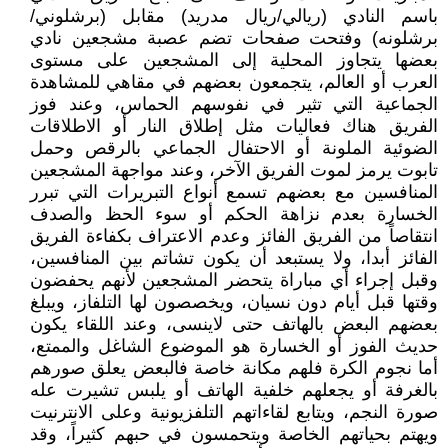
باسم النادي (ريالي/ريال مدريد) مقابل (برشلوني/
برشلونه) وفتحت صفحات تضم عصبة مشجعين نادي
بعضها يتجاوز المحلية إلى المشجعين على مستوى
العرب أو العالم، يتجمعون بعضهم في مقاهي للمشاهدة
الجماعية التي تثير في نفوسهم الحماس، وعند فوز
الفريق هناك فعاليات مثل إطلاق النار أو الاطلاقات
الضوئية الملونة أو الاحتفال الجماعي بالرقص وحمل
تابوت يرمز لموت الفريق الآخر، وعند مواجهة المشجعين
المنافسين مع بعضهم تسمع أنواع التبريرات التي تبرر
الخسارة بعدم نزاهة الحكم أو سوء الحظ والصدف
انتقاصاً من الفريق الفائز وعدم الاعتراف بكفاءة الفريق
الفائز أبدا، ولا يستبعد أن يكون تشاتم بين المنافسين،
وقبل إجراء أي مباراة يتحضر المشجعين لأنهم يحفضون
وقتها قبل أيام دون نسيان، ويخصصون لها التلفاز، ويبلغ
بعضهم البعض بالهاتف حتى لاينسى، وعند اللقاء يكون
حديث الفوز أو الخسارة هو الموضوع الشاغل والممتع،
أما نجوم الكرة فلهم مكانة خاصة فالبعض يعلق صورهم
بالغرفة أو يجعلهم خلفية الهاتف أو يلبس تشيرت عله
صورة النجم، ويتابع لقاءاتهم التلفزيونية وعلى الانترنيت
ويهتم بحياتهم الخاصة ويتحمسون في حبهم كثيراً، وقد