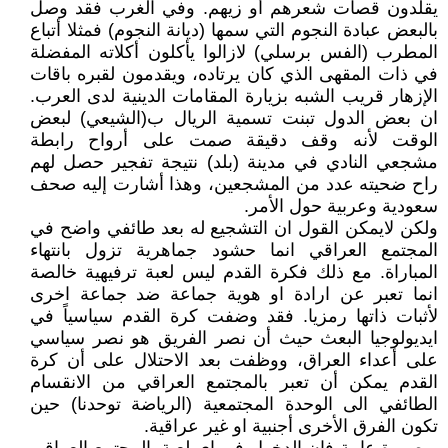
يقلدون قصات شعرهم أو زيهم. وفي الغرب فقد وصل
بالبعض عبادة النجوم التي سمها (ديانة النجوم) فمثلا أتباع
المطرب (الفس برسلي) لازالوا يأكلون أكلاته المفضلة
في ذات المقهى الذي كان يرتاده، ويقدمون لقبره باقات
الإزهار قريب الشبه بزيارة المقامات الدينية لدى العرب.
ان بعض الدول تبنت تسمية الريال ب(الشيعي) لبعض
الوقت لأنه وقف دقيقة صمت على أرواح رابطة
مشجعي النادي في مدينة (بلد) نتيجة تفجير حصل لهم
راح ضحيته عدد من المشجعين، وهذا أشارت إليه صحف
سعودية وعربية حول الأمر.
ولكن لايمكن القول ان التشجيع له بعد طائفي واضح في
المجتمع العراقي انما حشود جماهرية تزول بانتهاء
المباراة. مع ذلك فكرة القدم ليس لعبة ترفيهية خالصة
انما تعبر عن ارادة او هوية جماعة ضد جماعة اخرى
لأثبات ذاتها رمزيا. فقد وضفت كرة القدم سياسياً في
ايديولوجيا البعث حيث أن نصر الفريق هو نصر سياسي
على أعداء العراق، ووظفت بعد الاحتلال على أن كرة
القدم يمكن أن تعبر بالمجتمع العراقي من الانقسام
الطائفي الى الوحدة المجتمعية (الرياضة توحدنا) حين
تكون الفرق الأخرى أجنبية او غير عراقية.