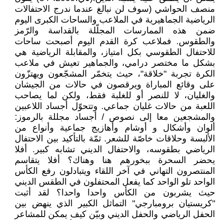
منصف الحواشي (سوف لن نبالغ عندما ندرج الاحتفالات
الرياضية الجماهيرية في الملاعب والساحات الكبرى اليوم
ضمن هذه الممارسات المجلّلة بالقداسة والرّمز
والطقوس. فملاعب كرة القدم اليوم أصبحت ساحات
للاحتفال الطقوسي بكل امتياز، والمقابلة الرياضية هي
بشكل ما مختصر درامي، والجماهير تعيش في ملاعب
الكرة تجربة "خلاقة"، حيث يتخمّر المشجّعون ويهتزّون
على وقائع المباراة ويرقصون في حالات من الجيشان
والغليان، لا للنصر أو للغلبة فقط، ولكن لما يصاحب
اللعبة من حالات غليان جماعي. وتتحوّل أجساد اللاعبين
والمشجعين معا إلى نصوص / أجساد مجللة بالرموز:
ألوان وأشكال و أوشام وأهازيج جماعية وأنواع من
الألبسة وحلاقات خاصّة للشعر. ثمّة بالتأكيد بين الاحتفال
الرياضي بطقوسه، والاحتفال الديني تشابه كبير. أفلا
يحضر السحرة ببخورهم هنا وهناك؟ أفلا يتقاسم
المنتصرون التهاني في آخر اللقاء ويتبادلون رفع الكأس
الواحد تلو الواحد كما يفعل المحتفلون في الطقس الديني
حيث يشربون من الكأس واحدا واحدا؟ لقد أثبت
"كريستيان برومبارجي" التماثل الكبير الذي ينهض بين
الحفل الرياضي والحفل الديني وبيّن كيف يمكن للمشاعر