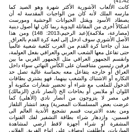
41،42)
كانت الألعاب الآشورية الأكثر شهرة وهو الصيد كما
مارسه الملك لأنه كان من الواجبات المقدسة له أن
يصطاد الأسود ويقتل الحيوانات الوحشية ومورست
اشكالاً أخرى من المقاتلة اليدوية ربما كان لها أصول دينية
(مصارعة، ملاكمة)(عبد الرحيم،2013: 148) ومن هذا
الأصل الأشوري سوف ادخل إلى لعبة كرة القدم بالعراق.
منذ أن جاءتنا كرة القدم من الغرب كلعبة شعبية عالمياً
حتى تفاعل معها الشعب العربي والعراقي بفعل العولمة،
وانقسم الجمهور العراقي مثل الجمهور الغربي ما بين
فرقين رئيسين متنافسان على الكأس النهائي سواء داخل
العراق أو خارجه يتفاعل معه بحماسة عالية تصل حد
التكاره أو الاشتباك والشغب بينهما، فهو يشتري بطاقات
الدخول للملعب مع شراء أو تحضير شعارات مكتوبة أو
اللوان أو ملابس أو بخاخات الخ (أنصار نادي (الزمالك)
في مصر لا يتزوجون من أنصار نادي (الأهلي) كما
عرضت بعض المسلسلات المصرية) وبعد انتشار التلفاز
ومن بعده الانترنيت قسم تشجيع الأندية العالم الى
قسمين، وازدهار شراء بطاقة التشفير لفك القنوات
المشفرة أو شراء أجهزة لاقط ارضي لمشاهدة
المباريات، وأطلقت اوصاف على اتباع الفريق الفلاني