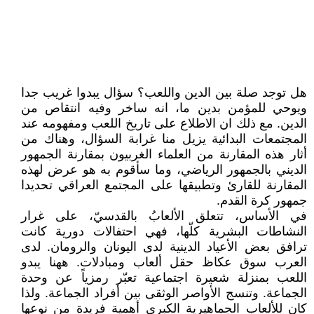
هل توجد صلة بين الدين واللعب؟ سؤال يبدوا غريب جدا
ويوحي للمؤمن بدين ما، انه ساخر وفيه انتقاص من
الدين. مع ذلك ان الاطلاع على تاريخ اللعب ومفهومه عند
المجتمعات البدائية يزيل منا غرابة السؤال، وهناك من
أثار هذه المقارنة من العلماء الغربيون بمقارنة الجمهور
الديني بالجمهور الرياضي، وما سأقوم به هو عرض لهذه
المقارنة للقارئ وتطبيقها على المجتمع العراقي تحديدا
جمهور كرة القدم.
في الأساس، تتعلق الألعابُ بالقدسيّ، على غرار
النشاطات البشرية كلّها، فهي احتفالات دورية كانت
ترافق بعض الأعياد الدينية لدى اليونان والرومان. لدى
العرب سوق عكاظ حقل ألعاب ومبادلات. ههنا يبدو
اللعب بمنزلة شعيرة اجتماعية تعبّر رمزياً عن وحدة
الجماعة. وتنسج الأواصر الوثقى بين أفراد الجماعة. ولذا
كان للألعاب الجماهيرية الكبرى أهمية فريدة من نوعها