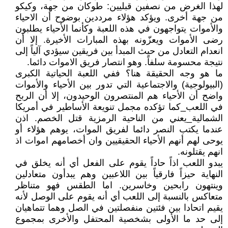
لهذا الغرض من نصفين قبليين: طوكان من جهة، وكيكو
من جهة أخرى. ويؤكد هؤلاء مرددين بوضوح أن الاحياء
والأموات يتواجهون في هذه اللعبة وكأنما الأحياء يطلبون
رضى الأموات ويعزّونه بهذه المبارات الأخيرة. إلا أن
انعدام التعادل من حيث المبدأ بين فريقين سيؤدي آلياً إلى
نتيجة محسومة سلفاً. وهو انتصار فريق الاموات دائما.
ما هو وجه الحقيقة هنا؟ ففي اللعبة الحياتية الكبرى
(البيولوجية) والاجتماعية التي تدور بين الأحياء والأموات
واضح أن الأحياء هم المنتصرون الوحيدون، إلا أن الربح
في اللعب_كما تؤكده مجمل تنويعة الأساطير في أمريكا
الشمالية_يعني من الناحية الرمزية قتل الخصم. اذن
عندما يكتب النصر دائما لفريق الموات، يوهم هؤلاء أو
يوحى لهم أنهم الأحياء الحقيقيين وان أخصامهم اموات اذ
انهم يقتلونه.
يبدو اللعب اذاً حاداً يقوم على الفعل أي أنه يخلق في
النهاية حيزاً فارقياً بين اللاعبين وهم يبدأون متعادلين
وينتهون رابحين وخاسرين. اما الطقس فهو متناظر
متعاكس بالنسبة إلى اللعب أي أنه يقوم على الوصل لأنه
يقيم اتحادا بين فئتين منفصلتين في الصل وهما تتماهيان
إلى حد ما الأولى بشخصية المحتفل والأخرى بمجموع