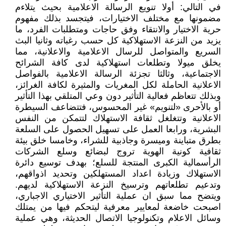
في التالي: أولا تنويع الرسالة الاعلامية بحيث يتلاءم
مضمونها مع مختلف الاختيارات، فيتجسد بذلك مفهوم
حرية الاختيار والانتقاء وفق حاجات ومتطلبات الفرد، ما
يزيد من النزعة الاستهلاكية كل حسب رغباته وثانيا البث
السريع والمتواصل للرسال الاعلامية والاعلانية، مما
يخلق ميولا وتطلعات استهلاكية لدى كافة الشرائح
الاجتماعية، وثالثا تجزئة الرسالة الاعلامية بالفواصل
الاعلانية الحاملة لكل المغريات والمثيرة لكافة الغرائز،
وبذلك تتعاظم فعالية التأثير دون وعي المتلقي بهذا التأثير
أو بالأحرى «لتنويم» غير المحسوس، فتتضاعف السيطرة
الاعلانية وتتغلغل ثقافة الاستهلاك لتتمكن من النفس
البشرية، ورابعا العمل على تسهيل الحصول على السلعة
بطرق متباينة وميسرة وجاذبية للشراء، وخامسا خلق بيئة
ثقافية كونية الهوية تروج لبضائع وسلع الشركات
الرأسمالية الكبرى المنتجة للسلع؛ بهدف توسيع دائرة
الاستهلاك وزيادة اعداد المستهلكين وتحديد اذواقهم،
وتدعيم تطلعاتهم وترسيخ النزعة الاستهلاكية لديهم.
ويتضح مما سبق ان عملية التأثير الاختياري الاجباري،
اصبحت خاضعة لمعايير معرفية ليتحكم فيها من يمتلك
وسائل الاعلام وتكنولوجيا الاتصال الحديثة، وهي عملية