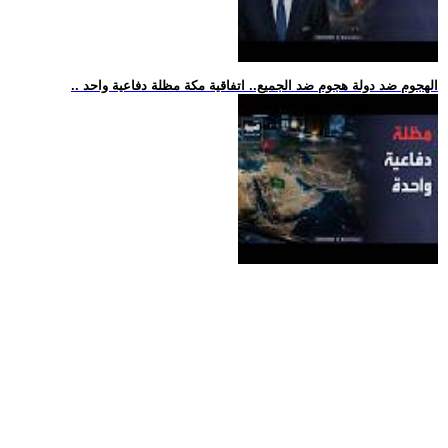
.. الهجوم ضد دولة هجوم ضد الجميع.. اتفاقية مكة مظلة دفاعية واحد