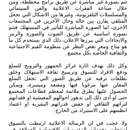
تتم بصورة غير مباشرة عن طريق برامج مخططة، ومن
خلال صناعة الفقرات الاعلانية والفن السينمائي
والمسلسلات التلفزيونية، وغيرها من الاشكال التي تجعل
المتلقي يقارن بين حاله وحال الآخرين في المجتمعات
الاخرى، اما الصورة المباشرة للتأثير في المستهلك فتتم
بصورة اساسية عن طريق الصوت والصورة والرمز
والايحاءات التي يبرزها الاعلان، ذلك الذي يستخدم كل ما
هو متاح ومغرٍ بغض النظر عن منظومة القيم الاجتماعية
والثقافية الخاصة بكل مجتمع.
وكل ذلك بهدف اثارة غرائز الجمهور والترويج للسلع
ودفع الافراد للتسوق وترسيخ ثقافة الاستهلاك وخلق
تطلعات ترفيه عن طريق الصور التي تجعل السلع
المعلن عنها مرغوبا فيها ومقنعة وميسرة، ويمكن
الحصول عليها بطرق ملائمة لمعظم قطاعات المجتمع
حتى لو أدى ذلك إلى تدهور احوالهم المعيشية او فقدانهم
لتراثهم الثقافي او خفض قدراتهم البشرية او اعتماد
انظمتهم على الاستيراد من الخارج.
ولا عجب في ان الرسالة الاعلانية ارتبطت بالتسوق
لمنتجات وخدمات المؤسسات الاقتصادية العملاقة في