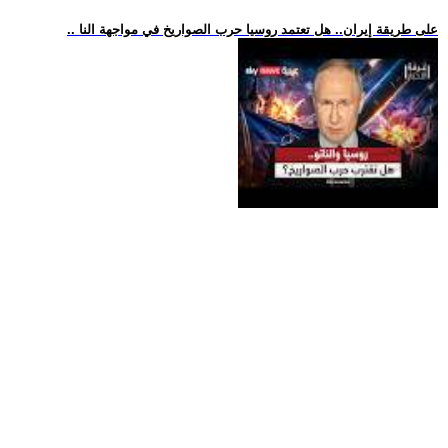
.. على طريقة إيران.. هل تعتمد روسيا حرب الصواريخ في مواجهة النا