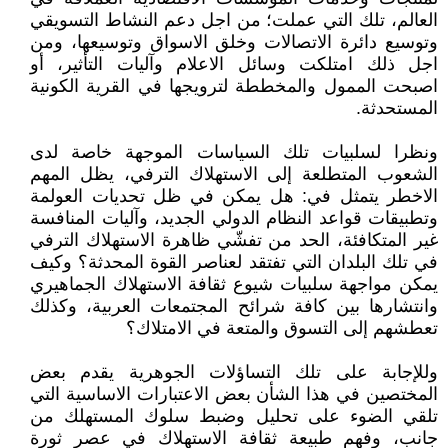
العالم، تلك التي عملت؛ من اجل دعم النشاط التسويقي
وتوسيع دائرة الاتصالات وخلق الاسواق وتوسيعها، ومن
اجل ذلك امتلكت وسائل الاعلام وآليات التأثير، أو
اصبحت الممول والمخططة لترويجها في القرية الكونية
المستحدثة.
ونظرا لسلبيات تلك السياسات الموجهة خاصة لدى
الشعوب المتطلعة إلى الاستهلاك الترفي، يظل المهم
الاخطر يتمثل في: هل يمكن في ظل تحديات العولمة
وتطبيقات قواعد النظام الدولي الجديد، وآليات المنافسة
غير المتكافئة، الحد من تفشّي ظاهرة الاستهلاك الترفي
في تلك البلدان التي تفتقد لعناصر القوة المحدثة؟ وكيف
يمكن مواجهة سلبيات شيوع ثقافة الاستهلاك الجماهيري
وانتشارها بين كافة شرائح المجتمعات العربية، وكذلك
تعطشهم إلى التسوق والمتعة في الامتلاك؟
وللإجابة على تلك التساؤلات الجوهرية يقدم بعض
المختصين في هذا الشأن بعض الاعتبارات الاساسية التي
تلقي الضوء على تحليل وضبط سلوك المستهلك من
جانب، وفهم طبيعة ثقافة الاستهلاك في عصر ثورة