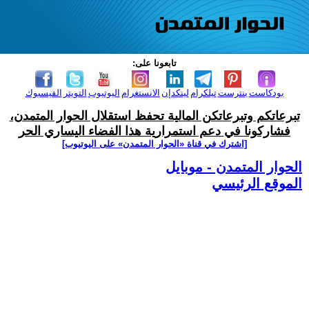
تابعونا على:
بودكاست
بنترست
تيلكرام
لينكدإن
الانستغرام
اليوتيوب
التويتر
الفيسبوك
تبرعاتكم وتبرعاتكن المالية تحفظ استقلال الحوار المتمدن،
فشاركونا في دعم استمرارية هذا الفضاء اليساري الحر
[اشترك في قناة ‫«الحوار المتمدن» على اليوتيوب]
الحوار المتمدن - موبايل
الموقع الرئيسي