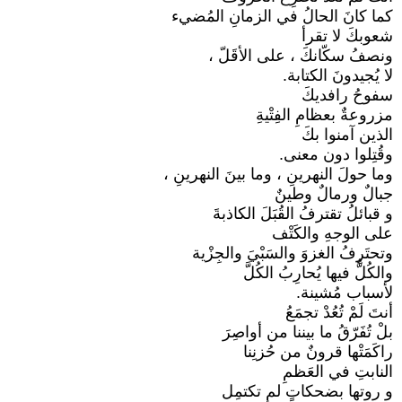
كما كانَ الحالُ في الزمانِ المُضيء
شعوبكَ لا تقرأ
ونصفُ سكّانكَ ، على الأقَلّ ،
لا يُجيدونَ الكتابة.
سفوحُ رافديكَ
مزروعةٌ بعظامِ الفِتْيةِ
الذين آمنوا بكَ
وقُتِلوا دون معنى.
وما حولَ النهرينِ ، وما بينَ النهرينِ ،
جبالٌ ورمالٌ وطينٌ
و قبائلُ تقترفُ القُبَلَ الكاذبةَ
على الوجهِ والكَتْف
وتحتَرِفُ الغزوَ والسَبْيَ والجِزْية
والكُلُّ فيها يُحارِبُ الكُلَّ
لأسباب مُشينة.
أنتَ لَمْ تُعُدْ تجمَعُ
بلْ تُفَرّقُ ما بيننا من أواصِرَ
راكَمَتْها قرونٌ من حُزنِنا
النابتِ في العَظمِ
و روتها بضحكاتٍ لم تكتمِل