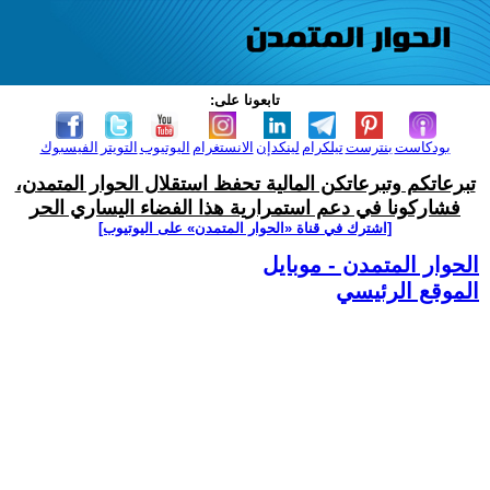
تابعونا على:
بودكاست
بنترست
تيلكرام
لينكدإن
الانستغرام
اليوتيوب
التويتر
الفيسبوك
تبرعاتكم وتبرعاتكن المالية تحفظ استقلال الحوار المتمدن،
فشاركونا في دعم استمرارية هذا الفضاء اليساري الحر
[اشترك في قناة ‫«الحوار المتمدن» على اليوتيوب]
الحوار المتمدن - موبايل
الموقع الرئيسي