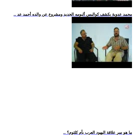
.. محمد عدوية يكشف كواليس ألبومه الجديد ومشروع عن والده أحمد عد
.. ما هو سر علاقة اليهود العرب بأم كلثوم؟