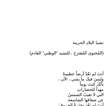
نشيدُ البلادِ الحزينة
(المُحتوى المُقترَح ، للنشيد "الوطني" القادم)
أنتَ لم تَعُدْ أرضاً عظيمةً
وليسَ فيكَ ما يشي ، الآن ،
بأنّكَ كنتَ يوماً
مهداً للحضاراتِ
التي لا تغيبُ الشمسُ
عن ضفافها الشاسعة.
أنتَ لم تَعُد تختَرِعُ الحروفَ