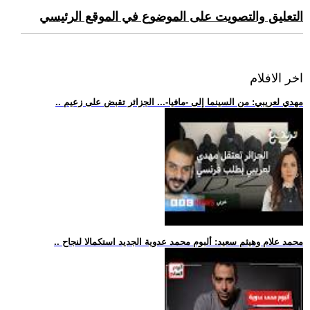
التعليق والتصويت على الموضوع في الموقع الرئيسي
اخر الافلام
.. مهدي لعريبي: من السينما إلى -مافيا-... الجزائر تقبض على زعيم
.. محمد علام وهيثم سعيد: ألبوم محمد عدوية الجديد استكمالا لنجاح