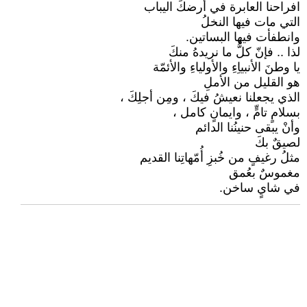
افراحنا العابرة في أرضكَ اليباب
التي مات فيها النخلُ
وانطفأت فيها البساتين.
لذا .. فإنّ كلُّ ما نريدهُ منكَ
يا وطنَ الأنبياِءِ والأولياءِ والأئمّة
هو القليل من الأملِ
الذي يجعلنا نعيشُ فيكَ ، ومِن أجلِكَ ،
بسلامٍ تامٍّ ، وايمانٍ كامل ،
وأنْ يبقى حنينُنا الدائم
لصيقٌ بكَ
مثلُ رغيفٍ من خُبزِ أُمّهاتِنا القديم
مغموسٌ بعُمق
في شايٍ ساخن.