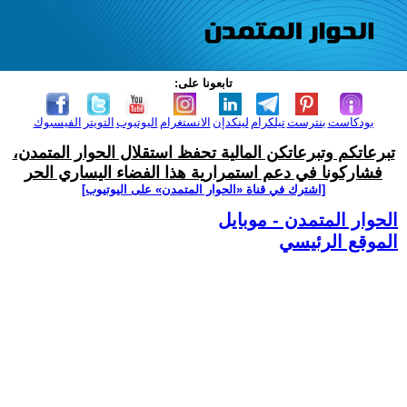
تابعونا على:
بودكاست
بنترست
تيلكرام
لينكدإن
الانستغرام
اليوتيوب
التويتر
الفيسبوك
تبرعاتكم وتبرعاتكن المالية تحفظ استقلال الحوار المتمدن،
فشاركونا في دعم استمرارية هذا الفضاء اليساري الحر
[اشترك في قناة ‫«الحوار المتمدن» على اليوتيوب]
الحوار المتمدن - موبايل
الموقع الرئيسي