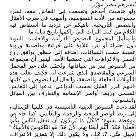
تُبشرهم بنصر مؤزّر...
ولو خاطبتَ أحدهم وتعمقت في النقاش معه، لسرد
مجموعة من الأدلة النصوصية، وأسهب في ضرب الأمثال
والقصص التاريخية، ناهيكم عن ترديد ما استفاض فيه
الكلام من كتب التراث التي راكمها تاريخ ديانة ما.
والمتأمل لمجموع النصوص القرآنية والأحاديث النبوية
دون اجتزاء أو بتر، علاوة على قراءة مقاصدية ورؤية
عميقة حسب السياقات، إضافة إلى منظور يوافق روح
العصر والاكراهات التي تعيشها الأمة. ليتبين أن مجموعة
من النصوص تبتر من سياقاتها، وتُحمّل على غير المحمل
الشرعي والمقاصدي الذي شرعت له. فكيف نغلب هذه
التأويلات الجاهلة والضيقة، والحال أن النصوص في كليتها
-اللهم النزر القليل بحسب الدواعي- تدعوا إلى التعايش
السلمي وربط أواصر الإنسانية والتعارف بين القبائل
والشعوب.
لقد دعت النصوص الدينية التأسيسية في كليتها الرّسالية،
إلى ربط أواصر المحبة والرحمة والتعايش، كما جاء في
موعظة يسوع: "فَكُلّ مَا تُرِيدُونَ أَن يَفعَل النّاس بِكُم:
افْعَلُوا هَكذَا أنْتُم أَيضًا بِهِم. لأنّ هَذَا هُو النّامُوسُ وَالأنبِياءُ "
إنجيل متّى: 7: 12.. ولا يكون ذلك إلا بتعزيز الاعتراف،