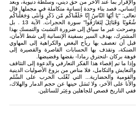
والإقرار بما عند الآخر من حق ديني، وسلطة دنيوية، وبعد
إنساني، قصد بناء وحدة إنسانية متكاملة في مجملها. قال
تعالى: "يَا أيّهَا النّاسُ إِنّا خَلَقْناكُم مّن ذَكَرٍ وَأُنثَى وَجَعَلْناكُم
شُعُوبًا وَقَبَائِلَ لِتَعَارَفُوا" سورة الحجرات. الآية 13 . بل
وصرحت عبر ما سياق إلى ضرورة التشبث والتمسك بهذا
المشترك، بهدف السير بسفينة الإنسانية إلى شط الأمان،
قبل أن تعصف بها رياح البغض والكراهية إلى المهاوي
الضنكة، وتقذف بها الحسابات القاصرة والقصيرة إلى
فوهة بركان -لتحترق رمادا- بقضها وقضيضها.
وإذا ما تم إقصاء هذا الفكر التعارفي والدعوة إلى التثاقف
والتعايش والتكامل، فلا مناص من بزوغ الأصوليات الدينية
والقومية والحضارية... التي تُغّلب الحرب على السِّلم
والأنا على الآخر، ولا تَسَل حينها عن حجم الدمار والهلاك،
ففي التاريخ قصص للجاهلين وعِبَر للسائلين.