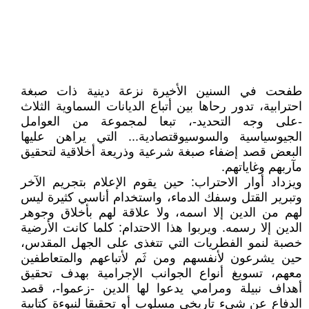
طفحت في السنين الأخيرة نزعة دينية ذات صبغة
احترابية، تدور رحاها بين أتباع الديانات السماوية الثلاث
-على وجه التحديد-، تبعا لمجموعة من العوامل
الجيوسياسية والسوسيوقتصادية... التي يراهن عليها
البعض قصد إضفاء صبغة شرعية وذريعة أخلاقية لتحقيق
مآربهم وغاياتهم.
ويزداد أوار الاحتراب: حين يقوم الإعلام بتجريم الآخر
وتبرير القتل وسفك الدماء، واستخدام أناسي كثيرة ليس
لهم من الدين إلا اسمه، ولا علاقة لهم بأخلاق وجوهر
الدين إلا رسمه. ويربوا هذا الاحتدام: كلما كانت الأرضية
خصبة لنمو الفطريات التي تتغذى على الجهل المقدس،
حين يشرعون لأنفسهم ومن ثَم لأتباعهم والمتعاطفين
معهم، تسويغ أنواع الجوانب الإجرامية بهدف تحقيق
أهداف نبيلة ومرامي يدعوا لها الدين -زعموا-، قصد
الدفاع عن شيء تاريخي مسلوب أو تحقيقا لنبوءة كتابية