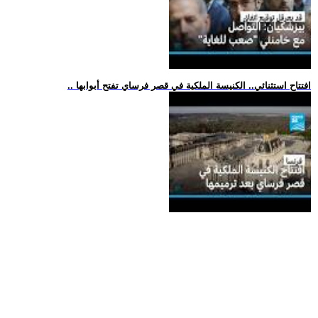
.. افتتاح استثنائي.. الكنيسة الملكية في قصر فرساي تفتح أبوابها