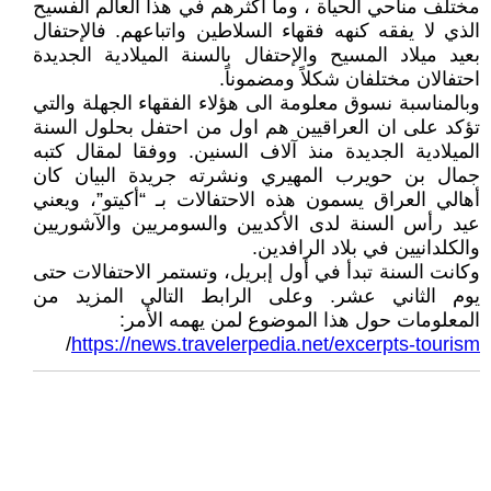
مختلف مناحي الحياة ، وما اكثرهم في هذا العالم الفسيح
الذي لا يفقه كنهه فقهاء السلاطين واتباعهم. فالإحتفال
بعيد ميلاد المسيح والإحتفال بالسنة الميلادية الجديدة
احتفالان مختلفان شكلاً ومضموناً.
وبالمناسبة نسوق معلومة الى هؤلاء الفقهاء الجهلة والتي
تؤكد على ان العراقيين هم اول من احتفل بحلول السنة
الميلادية الجديدة منذ آلاف السنين. ووفقا لمقال كتبه
جمال بن حويرب المهيري ونشرته جريدة البيان كان
أهالي العراق يسمون هذه الاحتفالات بـ “أكيتو”، ويعني
عيد رأس السنة لدى الأكديين والسومريين والآشوريين
والكلدانيين في بلاد الرافدين.
وكانت السنة تبدأ في أول إبريل، وتستمر الاحتفالات حتى
يوم الثاني عشر. وعلى الرابط التالي المزيد من
المعلومات حول هذا الموضوع لمن يهمه الأمر:
/
https://news.travelerpedia.net/excerpts-tourism