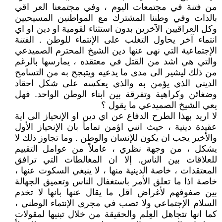
من فتنة في مجتمعات اليوم ، وفي مجتمعنا العر اقي
بالذات وفي وطننا المشترك مع المواطنين المسيحيين
وكل العراقيين الآخرين بدون استثناء لقومية او دين او اي
انتماء آخر يحاول التغلب على الإنتماء للوطن . الفتنة
الإجتماعية التي نهى عنها دين الشيخ المحترم الصميدعي
والتي هي اشد من القتل في معتقده ، يمارسها بالرغم
من ذلك ليشير الى مدى ما يدعيه ويتبجح به من التسامح
الديني الذي يؤمن به والذي يعكسه على شكل احقاد
وضغائن وكراهية وتفرقة بين ابناء الوطن الواحد. فهل
يعي الشيخ الصميدعي ما يقول ؟
لا اريد بهذا الطرح الدفاع عن اي دين او الإنحياز الى اية
عقيدة دينية ، حيث انني اؤمن تماماً بان الإنحياز الأول
والأخير يجب ان يكون للإنسان والوطن . وما تجاوز ذلك لا
يشكل ، من وجهة نظري ، عاملاً من عوامل التقييم
للعلاقات بين الناس. إلا ان المغالطات التي ترافق
المعتقدات ، خاصة الدينية منها ، لا ينبغي السكوت عنها ،
خاصة اذا ما تعلق الأمر باستغفال الناس وتعميق الجهالة
بين صفوفهم لأغراض اقل ما يقال عنها بانها لا تخدم
السلام الإجتماعي ولا تصب في مجرى الإنتماء الوطني ،
كما انها تتجاهل العِلم والحقيقة من خلال تبنيها لمقولات