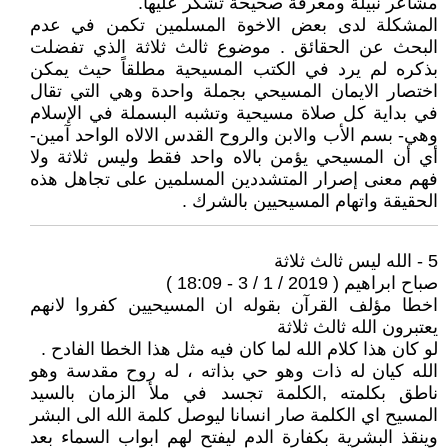
مشاعر نبيلة ومعرفة صحيحة تشكر عليها.
المشكلة لدى بعض الاخوة المسلمين تكمن في عدم
البحث عن الحقائق . موضوع ثالث ثلاثة الذي تفضلت
بذكره لم يرد في الكتب المسيحية مطلقاً حيث يمكن
اختصار الايمان المسيحي بجملة واحدة وهي التي تقال
في بداية كل صلاة مسيحية وتشبه البسملة في الإسلام
وهي- بسم الأب والابن والروح القدس الالاه الواحد آمين-
أي أن المسيحي يؤمن بالاه واحد فقط وليس ثلاثة ولا
فهم معنى إصرار المتشددين المسلمين على تجاهل هذه
الحقيقة واتهام المسيحيين بالشرك .
5 - الله ليس ثالث ثلاثة
صباح ابراهيم ( 2019 / 1 / 3 - 18:09 )
اخطا مؤلف القرآن بقوله ان المسيحيين كفروا لانهم
يعتبرون الله ثالث ثلاثة
لو كان هذا كلام الله لما كان فيه مثل هذا الخطا الفادح .
الله كيان له ذات وهو حي بذاته ، له روح مقدسة وهو
ناطق بكلمته ,الكلمة تجسد في ملأ الزمان بالسيد
المسيح اي الكلمة صار انسانا ليوصل كلمة الله الى البشر
وينقذ البشرية بكفارة الدم ليفتح لهم ابواب السماء بعد