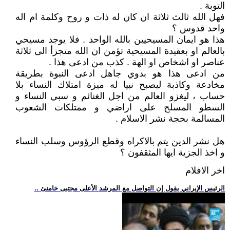
التوبة .
فهل الله ثالث ثلاثة ان كان له ذات و روح وكلمة ام اله
واحد قدوس ؟
هذا هو ايمان المسيحيين بالله الواحد . فلا يوجد مسيحي
بالعالم او بعقيدة المسيحية تؤمن ان الله متجزأ الى ثلاثة
عناصر او اشخاص او الهة . كذب من ادعى هذا .
من ادعى هذا هو بدوي جاهل ادعى النبوة بطريقة
مخادعة وكاذبة ليصبح نبيا له ميزة امتلاك النساء بلا
حساب ، ليغزو العالم من اجل الغنائم و سبي النساء و
السطو المسلح على اراضي و ممتلكات الشعوب
المسالمة بحجة نشر الاسلام .
هل نشر الدين يتم بالاكراه وقطع الرؤوس وسلب النساء
و اخذ الجزية ايها المثقفون ؟
اخر الافلام
.. الرئيس الإيراني يقول إن التواصل مع المرشد الأعلى مجتبى خامنئ