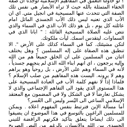
؟ لو حاولنا التعمق في المفاهيم الإسلامية لوجدنا ان صفة
الخفاء المتمثلة بالله حيث لا تراه الأبصار هي نفس تلك
الصفة التي تتحدث عنها المسيحية في انجيل متي. اي ان
الأب الذي تعنيه ليس ذلك الأب الجسدي الماثل امام
عائلته كل يوم ، بل هو ذلك الأب الذي في السماء والذي
نتص عليه الصلاة المسيحية القائلة : " ابانا الذي في
السماوات. ليتقدس اسمك. ليأت ملكوتك.
لتكن مشيئتك. كما في السماء كذلك على الأرض ". الا
تنطبق هذه الصفاة على إله المسلمين ؟ وهل يختلف
اثنان من المسلمين على ان الخلق جميعاً هم من الله
وإليه يرجعون ، اي انهم ابناء الله الذي لم ينجبهم جسدياً ،
لأنه في السماء وهم على الأرض ، بل روحياً وهو يراهم
وهم لا يرونه. اليست هذه المفاهيم من صلب الإسلام ؟
فلماذا إذاً لا نفهم كلمة الأب في العبادة المسيحية على
هذا المستوى الذي يقود الى التفاهم الإجتماعي والذي لا
يشكل تعارضاً لا في الشكل ولا في المضمون مع المعتقد
الإسلامي الساعي الى اليُسر وليس الى العُسر؟
أما مسألة الإبن فترتبط بنفس المفهوم اعلاه . ويمكن
للمسلمين الراغبين بالتوسع في هذا الموضوع ان يضيفوا
الى ذلك ايضاحاً يتعلق بتأكيد فكرتهم الرافضة للتبني
الجسدي بين الله والإنسان، بالرغم من النص الصريح