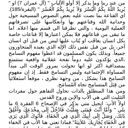
من عند ربنا وما يذكر إلا أولو الألباب " (آل عمران 7) او "
يُرِيدُ اللّهُ بِكُمُ الْيُسْرَ وَلاَ يُرِيدُ بِكُمُ الْعُسْرَ " (البقرة/185).
اي القناعة بما نصت عليه بعض النصوص المسيحية حول
وحدانية الله وقناعتهم بها وانعكاسها على تصرفاتهم
العملية اليومية ، والتي تطرقنا الى قسم منها اعلاه. اما
ما تبقى من قناعاتهم فلا يمكن اعتبارها إلا قناعات خاصة
بكل انسان يعاقَب او يُثاب عليها ليس من قبل اي انسان
آخر، بل من قبل نفس ذلك الإله الذي يعبده المتحاورون
جميعاً. وبذلك يكون المسلمون قد اعطوا مفهوم التسامح
،الذي يؤكدون عليه دوماً نفحة عقلانية واقعية ستتمتع
بمصداقية اكثر لو انها تحولت بمرور الوقت الى مبدأ
المساواة الإجتماعية وليس التسامح فقط. إذ ان مفهوم
التسامح هذا يشكل ، من وجهة نظري ، موقعاً استعلائياً
من قِبَل المتسامِح تجاه المُسامَح.
ومن هذا المنطلق بالذات نحاول التفاهم حول مفردات
التثليث التي هي الأب والإبن وروح القدس.
اولاً الأب: انجيل متي يذكر في الإصحاح 6 الفقرة 6 ما
يلي " وَأَمَّا أَنْتَ فَمَتَى صَلَّيْتَ فَادْخُلْ إِلَى مِخْدَعِكَ وَأَغْلِقْ
بَابَكَ، وَصَلِّ إِلَى أَبِيكَ الَّذِي فِي الْخَفَاءِ. فَأَبُوكَ الَّذِي يَرَى
فِي الْخَفَاءِ يُجَازِيكَ عَلاَنِيَةً".فماذا تعني هنا الأب في الخفاء