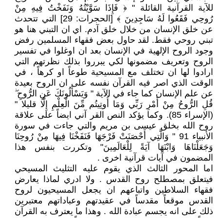
للآية القرآنية القائلة " ﴿ فَإِذَا سَوَّيْتُهُ وَنَفَخْتُ فِيهِ مِنْ
رُوحِي فَقَعُوا لَهُ سَاجِدِينَ ﴾ [الحجرات: 29] التي تتحدث
عن خلق الإنسان من خلال خلق آدم. اي ان التبني هنا هو
تبني روحي فقط. لقد حاول بعض فقهاء المسلمين رفض
وجود الروح الإلهية في الإنسان بعد ان اوغلوا في تفسير
الروح وتعريف مضمونها لكي يبرروا بذلك نظرتهم التي
ارادوا لها ان تختلف مع المسيحية طوعاً او كرهاً ، في
الوقت الذي اصر فيه القرآن نفسه على ان الروح بعيدة
عن علم الإنسان كما جاء في الآية " وَيَسْأَلُونَكَ عَنِ الرُّوحِ ۖ
قُلِ الرُّوحُ مِنْ أَمْرِ رَبِّي وَمَا أُوتِيتُم مِّنَ الْعِلْمِ إِلَّا قليلا "
(الإسراء 85). وكما يؤكد النص القر آني ايضاً على علاقة
روح الله بخلق عيسى بن مريم والتي جاءت في سورة
الأنبياء 91 " وَالَّتِي أَحْصَنَتْ فَرْجَهَا فَنَفَخْنَا فِيهَا مِنْ رُوحِنَا
وَجَعَلْنَاهَا وَابْنَهَا آيَةً لِلْعَالَمِينَ" وتكررت بنفس هذا
المضمون في آيات قرآنية اخرى .
اما المحور الثالث الذي يقوم عليه التثليث المسيحي
فيتعلق بمصطلح روح القدس . ولا ادري لماذا يعارض
فقهاء السلاطين واتباعهم ان يجعل المسيحيون لروح
القدس موقعاً مقدساً في عقيدتهم وعباداتهم معتبرين
ذلك على انه يجسم عبادة الله . وهذا ما يعترف به القرآن