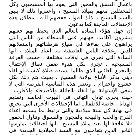
باعمال الفسق والفجور التي يقوم بها المسيحيون وكل
المحتفلين معهم بميلاد المسيح ، واعتبروا ذلك لا يليق
بالسيد المسيح ، لذلك افتوا ، حفظهم الله ، ببطلان هذه
الإحتفالات الماجنة كما يدعون.
إن جهل هؤلاء السادة بالعالم الذي يحيط بهم جعلهم
ينشرون اكاذيب جهلهم على البسطاء من الناس التي
يراهنون على بقاءها في سياج هرطقاتهم واستغلالهم
للدين وعلاقة الناس العاطفية به. اعياد الميلاد ، ايها
السادة التي تجري في اوقات مختلفة ، حسب الفرقة
المسيحية ، تجري بكل هدوء ضمن نطاق الإحتفال
والتجمع العائلي الذي طالما تسبقه صلاة كنسية او لقاء
ديني يذكر الأتباع بولادة المسيح ، بحيث يتم ذلك بكل
خشوع واحترام . وتعتبر هذه المناسبة الفرصة التي لا
ينبغي الإستهانة بها للقاء بالعائلة والأصدقاء والأقارب ،
حيث يجري تبادل التهاني في البيوت الخاصة وتقديم
الهدايا ، خاصة للأطفال. اما الإحتفالات الأخرى التي تجري
في نهاية كل سنة ميلادية والتي ترتبط بما يسميه اعداء
الفرح والحب والبهجة بالمجون والفسوق وتناول الخمور
فلا علاقة لها بعيد ميلاد المسيح . انها احتفالات يمارسها
الناس الذين يتعاملون مع السنة الميلادية الجديدة في