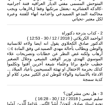
المتوحش المسمى مفتي الديار العراقيه فتنة اجراميه
-كالدكه العشائريه -يعتقل مرتكبها وفقا ل4ارهاب ويجب
محاكمة المدعو الصميدعي واعدامه انهاء للفتنة وعبرة
لكل معتبر -تحياتي
2 - كذاب بدرجة دكتوراة
ابواحمد الكربلائي ( 2018 / 12 / 30 - 12:53 )
الدكتور صادق الكحلاوي يقول انه ايضا ولاءه للانسانية
والوطن ويطالب بأحالة مهدي الصميدعي وفق المادة ٤-;-
أرهاب ولكنه غض النظر عن خطابات وتصريحات علاء
الموسوي الهندي وزير الوقف الشيعي وجلال الصغير
خطيب جامع براثا وعلماء شيعة آخرين أفتوا وتكلموا
كذلك بحرمة الاحتفال او تهنئة المسيحيين بأعياد الميلاد ...
الادعاء بالانسانية والولاء للوطن لدى الكثير مجرد كلام أو
كذبة سمجة
3 - هل نحن مشركون؟
سليم عيسى ( 2018 / 12 / 30 - 16:28 )
تحية استاذ صادق, لَتَجِدَنَّ أَشَدَّ النَّاسِ عَدَاوَةً لِّلَّذِينَ آمَنُوا