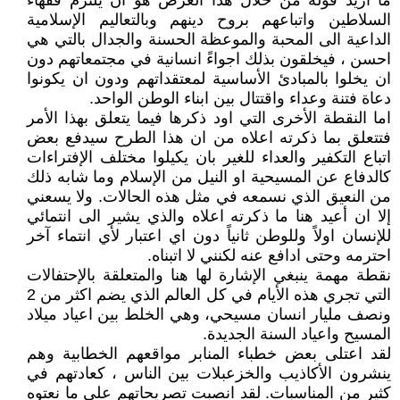
ما اريد قوله من خلال هذا العرض هو ان يلتزم فقهاء
السلاطين واتباعهم بروح دينهم وبالتعاليم الإسلامية
الداعية الى المحبة والموعظة الحسنة والجدال بالتي هي
احسن ، فيخلقون بذلك اجواءً انسانية في مجتمعاتهم دون
ان يخلوا بالمبادئ الأساسية لمعتقداتهم ودون ان يكونوا
دعاة فتنة وعداء واقتتال بين ابناء الوطن الواحد.
اما النقطة الأخرى التي اود ذكرها فيما يتعلق بهذا الأمر
فتتعلق بما ذكرته اعلاه من ان هذا الطرح سيدفع بعض
اتباع التكفير والعداء للغير بان يكيلوا مختلف الإفتراءات
كالدفاع عن المسيحية او النيل من الإسلام وما شابه ذلك
من النعيق الذي نسمعه في مثل هذه الحالات. ولا يسعني
إلا ان أعيد هنا ما ذكرته اعلاه والذي يشير الى انتمائي
للإنسان اولاً وللوطن ثانياً دون اي اعتبار لأي انتماء آخر
احترمه وحتى ادافع عنه لكنني لا اتبناه.
نقطة مهمة ينبغي الإشارة لها هنا والمتعلقة بالإحتفالات
التي تجري هذه الأيام في كل العالم الذي يضم اكثر من 2
ونصف مليار انسان مسيحي، وهي الخلط بين اعياد ميلاد
المسيح واعياد السنة الجديدة.
لقد اعتلى بعض خطباء المنابر مواقعهم الخطابية وهم
ينشرون الأكاذيب والخزعبلات بين الناس ، كعادتهم في
كثير من المناسبات. لقد انصبت تصريحاتهم على ما نعتوه