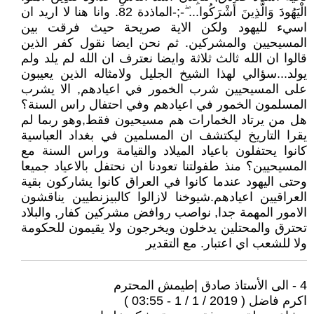
الْيَهُودَ وَالَّذِينَ أَشْرَكُوا... ۖ-;-الماذدة 82. وانا هنا لا اريد ان
اسيء لليهود ولكن الاية صريحة حيث فرقت بين
المسيحيين والمشركين. ثم نحن ايضا نقول كفر الذين
قالوا ان الله ثالث ثلاثة وايضا نعترف ان الله لم يلد ولم
يولد...سؤالي لهذا الشيخ الجليل ولامثاله الذين يعيبون
على المسيحيين شرب الخمور في اعيادهم, الا يشرب
المسلمون الخمور في اعيادهم وفي احتفال راس السنة؟
هل من يرتاد الخمارات هم مسيحيون فقط,وهو ربما لم
يقرا التاريخ ليكتشف ان المسلمين في بغداد العباسية
كانوا يحتفلون باعياد الميلاد والقيامة وراس السنة مع
المسيحيين؟ منذ طفولتنا تعودنا ان نحتفل بالاعياد جميعا
وحتى اليهود عندما كانوا في العراق كانوا يشاركون بقية
العراقيين اعيادهم.شيوخنا لازالوا كالبيزنطيين يناقشون
الامور المهمة جدا, نواصب روافض مشركين كفار, والبلاد
تحترق والمحتلين يدخلون ويخرجون ولا يقيمون للحكومة
ولا للشعب اي اعتبار. مع التقدير
4 - الى الأستاذ صادق إطيمش المحترم
اكرم فاضل ( 2019 / 1 / 1 - 03:55 )