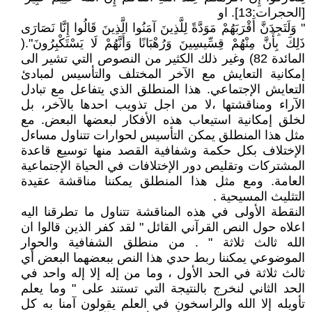
[الحجرات:13]. او
" وَلَتَجِدَنَّ أَقْرَبَهُمْ مَوَدَّةً لِلَّذِينَ آمَنُوا الَّذِينَ قَالُوا إِنَّا نَصَارَى
ذَلِكَ بِأَنَّ مِنْهُمْ قِسِّيسِينَ وَرُهْبَانًا وَأَنَّهُمْ لَا يَسْتَكْبِرُونَ".(
المائدة 82) وغير ذلك الكثير من النصوص التي تشير الى
إمكانية التعايش مع الآخر المختلف والتأسيس لمبادئ
التعايش الإجتماعي. هذا المنطلق الذي يتفاعل مع تبادل
الآراء ومناقشتها ،لا من اجل تذويب احدها بالآخر، بل
لخلق إمكانية استيعاب هذه الأفكار لبعضها البعض. مع
مثل هذا المنطلق يمكن التأسيس لحوارات تتناول مساءل
الإختلاف بكل حكمة وشفافية القصد منها توسيع قاعدة
المشتركات وتقليص دور الإختلافات في الحياة الإجتماعية
العامة. ومع مثل هذا المنطلق يمكننا مناقشة عقيدة
التثليث المسيحية .
النقطة الأولى في هذه المناقشة تتناول ما تطرقنا اليه
اعلاه حول النص القرآني القائل " لقد كفر الذين قالوا ان
الله ثالث ثلاثة " . من منطلق الشفافية والحوار
الموضوعي يمكننا ربط حدي هذا النص ببعضهما البعض أي
ثالث ثلاثة في الحد الأول ، وما من إله إلا إله واحد في
الحد الثاني لنخرج بالنتيجة التي تستند على " وما يعلم
تأويله إلا الله والراسخون في العلم يقولون آمنا به كل