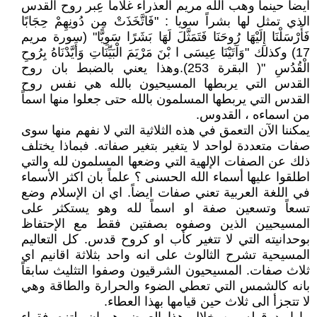
ايضاً حينما وهب الله مريم العذراء غلاماً عِبر روح القدس
الذي تمثل لها بشراً سويا : "فَاتَّخَذَتْ مِن دُونِهِمْ حِجَابًا
فَأَرْسَلْنَا إِلَيْهَا رُوحَنَا فَتَمَثَّلَ لَهَا بَشَرًا سَوِيًّا" (سورة مريم
17) وكذلك "وَآتَيْنَا عِيسَى ا بْنَ مَرْيَمَ الْبَيِّنَاتِ وَأَيَّدْنَاهُ بِرُوحِ
الْقُدُسِ "( البقرة 253).وهذا يعني بالضبط بان روح
القدس التي يربطها المسيحيون بالله هي نفس روح
القدس التي يربطها المسلمون بالله حتى جعلوا منها اسماً
من اسماءه ، القدوس.
يمكننا الآن التعمق في هذه الثلاثية التي لا نفهم منها سوى
صفات متعددة لواحد لا يتغير بتغير صفاته. فبماذا يختلف
ذلك عن الصفات الإلهية التي وضعها المسلمون لله والتي
اطلقوا عليها أسماء الله الحسنى ؟ علماً بان اكثر الأسماء
في اللغة العربية تعني صفات ايضاً. اي ان الإسلام وضع
تسعاً وتسعين صفة او اسماً لله وهو يستكثر على
المسيحيين الذين وصفوه بصفتين فقط مع الإحتفاظ
بوحدانيته التي لا تتغير كأب او كروح قدس. كل التعاليم
المسيحية تشرح الثالوث على انه واحد بثلاثة اقانيم اي
ثلاث صفات. المسيحيون الشرقيون وصفوا التثليث سابقاً
بانه كالشمس التي تعطي الضوء والحرارة والطاقة وهي
لا تتجزأ الى ثلاث حين قيامها بهذا العطاء.