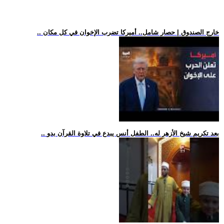
.. خارج الصندوق | حصار شامل.. أميركا تضرب الإخوان في كل مكان
.. بعد تكريم شيخ الأزهر له.. الطفل أنس يبدع في تلاوة القرآن بدو