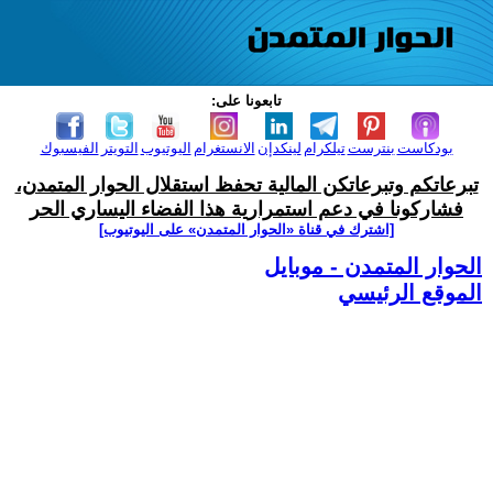
تابعونا على:
بودكاست
بنترست
تيلكرام
لينكدإن
الانستغرام
اليوتيوب
التويتر
الفيسبوك
تبرعاتكم وتبرعاتكن المالية تحفظ استقلال الحوار المتمدن،
فشاركونا في دعم استمرارية هذا الفضاء اليساري الحر
[اشترك في قناة ‫«الحوار المتمدن» على اليوتيوب]
الحوار المتمدن - موبايل
الموقع الرئيسي