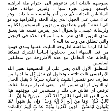
نصوصهم بالذات التي تدعوهم الى احترام ملة ابراهيم
باجمعها وليس بجزء منها . ولتبرير مواقف فقهاء
السلاطين العدائية لأي دين آخر وللمسيحية بالذات، وهو
عداء مبني على الجهل الذي يولد الحقد والكراهية ويدعو
الى الفتنة " بإنهم ينطلقون من تزوير المسيحيين لكتابهم
ولرسالة عيسى. والسؤال الذي يفرض نفسه هنا يتعلق
بمدى التزوير الذي تنص عليه المواقع اعلاه في الإنجيل
والتي تنطلق من وحدانية الله ؟
أما اذا اردنا مناقشة اطروحة التثليث نفسها ومدى فهمها
من قبل الفقهاء الذين يجعلونها اساساً للشرك فيمكننا
والحالة هذه التعامل مع هذه الأطروحة من منطلقين
اساسيين.
المنطلق الأول الذي يصر على ان المسيحية تعتبر الله
الإبراهيمي ثالث ثلاثة ، وتحاول ان تبذل كل ما لديها من
معارف نحو تفسير التثليث باعتباره شركاً لا يقبل الجدل
او التأويل او اي تفسير آخر . يعني اصرار مرتبط بقناعة
ترفض اي نقاش في ذلك ، مستندين في موقفهم هذا
على النص القرآني القائل " لَّقَدْ كَفَرَ ٱلَّذِينَ قَالُوٓاْ إِنَّ ٱللَّهَ
ثَالِثُ ثَلَٰثَةٍۢ ۘ وَمَا مِنْ إِلَٰهٍ إِلَّآ إِلَٰهٌ وَٰحِدٌ ۚ وَإِن لَّمْ يَنتَهُواْ عَمَّا
يَقُولُونَ لَيَمَسَّنَّ ٱلَّذِينَ كَفَرُواْ مِنْهُمْ عَذَابٌ أَلِيمٌ "(المائدة