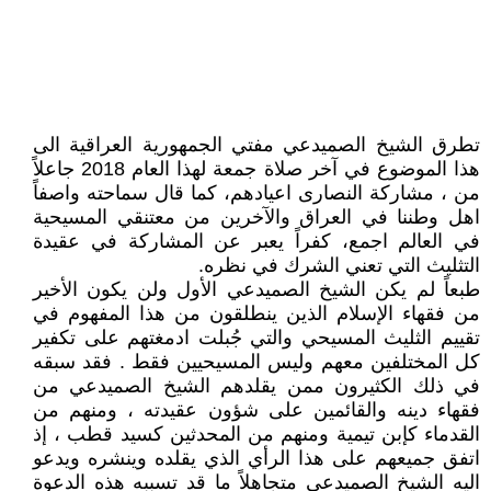
تطرق الشيخ الصميدعي مفتي الجمهورية العراقية الى
هذا الموضوع في آخر صلاة جمعة لهذا العام 2018 جاعلاً
من ، مشاركة النصارى اعيادهم، كما قال سماحته واصفاً
اهل وطننا في العراق والآخرين من معتنقي المسيحية
في العالم اجمع، كفراً يعبر عن المشاركة في عقيدة
التثليث التي تعني الشرك في نظره.
طبعاً لم يكن الشيخ الصميدعي الأول ولن يكون الأخير
من فقهاء الإسلام الذين ينطلقون من هذا المفهوم في
تقييم الثليث المسيحي والتي جُبلت ادمغتهم على تكفير
كل المختلفين معهم وليس المسيحيين فقط . فقد سبقه
في ذلك الكثيرون ممن يقلدهم الشيخ الصميدعي من
فقهاء دينه والقائمين على شؤون عقيدته ، ومنهم من
القدماء كإبن تيمية ومنهم من المحدثين كسيد قطب ، إذ
اتفق جميعهم على هذا الرأي الذي يقلده وينشره ويدعو
اليه الشيخ الصميدعي متجاهلاً ما قد تسببه هذه الدعوة