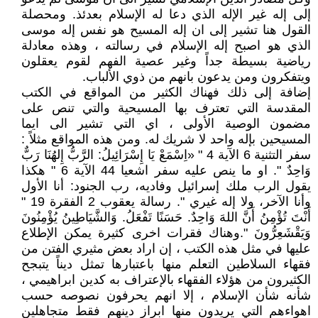
إلى إله غير الإله الذي دعا له الإسلام بعدئذ. ومحصلة
القول هنا تشير إلى ان إله المسيح هو نفس إله موسى
الذي هو اصبح إله الإسلام في رسالته ، وهذه معادلة
رياضية بسيطة جداً وغير عصية الفهم لقوم يعقلون
ويتفكرون ومن يدعون بانهم من ذوي الألباب.
إضافة إلى ذلك فهناك الكثير من المواقع في الكتب
المقدسة التي تعترف بها المسيحية والتي تنص على
مضمون الوصية الأولى ، اي التي تشير الى ايما
المسيحين بإله واحد لا شريك له. ومن هذه المواقع مثلاً :
سفر التثنية 6 الآية 4 " «اِسْمَعْ يَا إِسْرَائِيلُ: الرَّبُّ إِلهُنَا رَبٌّ
وَاحِدٌ ". او ما ينص عليه سفر اشعيا 44 الآية 6 " هكذا
يقول الرب ملك إسرائيل وفاديه، رب الجنود: أنا الأول
وأنا الآخر، ولا إله غيري ". رسالة يعقوب 2 الفقرة 19 "
أَنْتَ تُؤْمِنُ أَنَّ اللهَ وَاحِدٌ. حَسَنًا تَفْعَلُ. وَالشَّيَاطِينُ يُؤْمِنُونَ
وَيَقْشَعِرُّونَ ".وهناك فقرات اخرى كثيرة يمكن الإطلاع
عليها في مثل هذه الكتب ، إن اراد بعض مثيري الفتن من
فقهاء السلاطين التعلم منها باعتبارها تمثل ديناً يتبجح
الكثيرون من هؤلاء الفقهاء بالإعتراف به كدين ابراهيمي ،
شأنه شأن الإسلام ، إلا انهم يحرفون نصوصه حسب
اهواءهم التي يريدون منها ابراز دينهم فقط متجاهلين