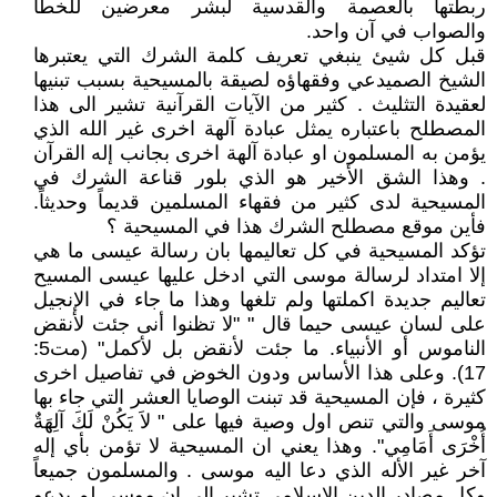
ربطتها بالعصمة والقدسية لبشر معرضين للخطأ
والصواب في آن واحد.
قبل كل شيئ ينبغي تعريف كلمة الشرك التي يعتبرها
الشيخ الصميدعي وفقهاؤه لصيقة بالمسيحية بسبب تبنيها
لعقيدة التثليث . كثير من الآيات القرآنية تشير الى هذا
المصطلح باعتباره يمثل عبادة آلهة اخرى غير الله الذي
يؤمن به المسلمون او عبادة آلهة اخرى بجانب إله القرآن
. وهذا الشق الأخير هو الذي بلور قناعة الشرك في
المسيحية لدى كثير من فقهاء المسلمين قديماً وحديثاً.
فأين موقع مصطلح الشرك هذا في المسيحية ؟
تؤكد المسيحية في كل تعاليمها بان رسالة عيسى ما هي
إلا امتداد لرسالة موسى التي ادخل عليها عيسى المسيح
تعاليم جديدة اكملتها ولم تلغها وهذا ما جاء في الإنجيل
على لسان عيسى حيما قال " "لا تظنوا أنى جئت لأنقض
الناموس أو الأنبياء. ما جئت لأنقض بل لأكمل" (مت5:
17). وعلى هذا الأساس ودون الخوض في تفاصيل اخرى
كثيرة ، فإن المسيحية قد تبنت الوصايا العشر التي جاء بها
موسى والتي تنص اول وصية فيها على " لاَ يَكُنْ لَكَ آلِهَةٌ
أُخْرَى أَمَامِي". وهذا يعني ان المسيحية لا تؤمن بأي إله
آخر غير الأله الذي دعا اليه موسى . والمسلمون جميعاً
وكل مصادر الدين الإسلامي تشير الى ان موسى لم يدعو