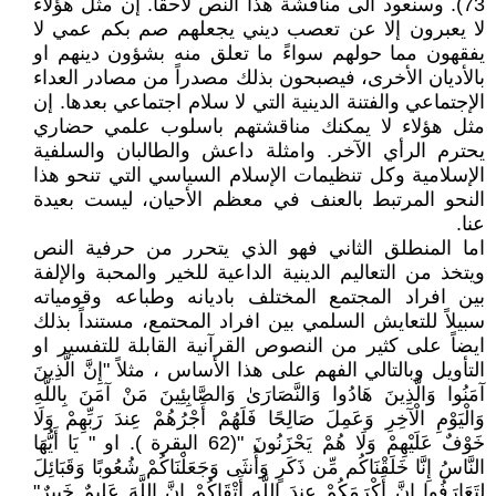
73). وسنعود الى مناقشة هذا النص لاحقاً. إن مثل هؤلاء
لا يعبرون إلا عن تعصب ديني يجعلهم صم بكم عمي لا
يفقهون مما حولهم سواءً ما تعلق منه بشؤون دينهم او
بالأديان الأخرى، فيصبحون بذلك مصدراً من مصادر العداء
الإجتماعي والفتنة الدينية التي لا سلام اجتماعي بعدها. إن
مثل هؤلاء لا يمكنك مناقشتهم باسلوب علمي حضاري
يحترم الرأي الآخر. وامثلة داعش والطالبان والسلفية
الإسلامية وكل تنظيمات الإسلام السياسي التي تنحو هذا
النحو المرتبط بالعنف في معظم الأحيان، ليست بعيدة
عنا.
اما المنطلق الثاني فهو الذي يتحرر من حرفية النص
ويتخذ من التعاليم الدينية الداعية للخير والمحبة والإلفة
بين افراد المجتمع المختلف باديانه وطباعه وقومياته
سبيلاً للتعايش السلمي بين افراد المحتمع، مستنداً بذلك
ايضاً على كثير من النصوص القرآنية القابلة للتفسير او
التأويل وبالتالي الفهم على هذا الأساس ، مثلاً "إِنَّ الَّذِينَ
آمَنُوا وَالَّذِينَ هَادُوا وَالنَّصَارَىٰ وَالصَّابِئِينَ مَنْ آمَنَ بِاللَّهِ
وَالْيَوْمِ الْآخِرِ وَعَمِلَ صَالِحًا فَلَهُمْ أَجْرُهُمْ عِندَ رَبِّهِمْ وَلَا
خَوْفٌ عَلَيْهِمْ وَلَا هُمْ يَحْزَنُونَ "(62 البقرة ). او " يَا أَيُّهَا
النَّاسُ إِنَّا خَلَقْنَاكُم مِّن ذَكَرٍ وَأُنثَى وَجَعَلْنَاكُمْ شُعُوبًا وَقَبَائِلَ
لِتَعَارَفُوا إِنَّ أَكْرَمَكُمْ عِندَ اللَّهِ أَتْقَاكُمْ إِنَّ اللَّهَ عَلِيمٌ خَبِيرٌ"