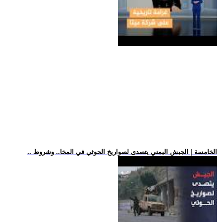
.. الخامسة | الجيش اليمني يتصدى لصواريخ الحوثي في المخا.. وشروط