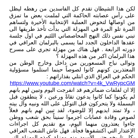
لكن هذا الشيطان تقدم كل الفاسدين من رهطه ليظل
على رأس عصابته الحاكمة التي لملمت بعض ما تمزق
من اوصالها لتخوض العملية الإنتخابية الأخيرة ولتساهم
المرة تلو المرة في المهزلة التي بدأت تأخذ طريقها الى
تبني نفس ذلك النهج المحاصصاتي اللئيم في اول جلسة
عقدها الداخلون الجدد لما يسمى بالبرلمان العراقي في
دورته الرابعة . فهل هناك من مهزلة تجري على مسرح
هذا البرلمان اكبر من هذه المهزلة ؟
وتوالى نباح المسعورين من داخل وخارج الوطن من
المعتذرين كونهم كانوا لصوصاً حينما استلموا مسؤولية
الحكم في العراق الذي ابتلي بقذاراتهم :
https://www.youtube.com/watch?v=4k_VwRypcGM
إلا ان لفلفات ضمائرهم قد انفرجت اليوم وتبين لهم بانهم
لم يكونوا كما كانوا يدعون تقاةً ورعين ، لا ينطقون قبل
البسملة ولا يتحركون قبل التوكل على الله ونبيه وآل بيته
، ولا تمتد ايديهم إلا للوضوء، لقد تبين لهم بانهم فعلاً
لصوص وقادة عصابات اجرموا سنيناً بحق شعب ووطن
جاءوا يعتذرون منهما اليوم، مع تقديم كل اجراءات
الإعتذار التي اكتشفوها فجأة. فهل عاش الشعب العراقي
بكل تاريخه حتى الأسود منه مهزلة كهذه المهزلة التي