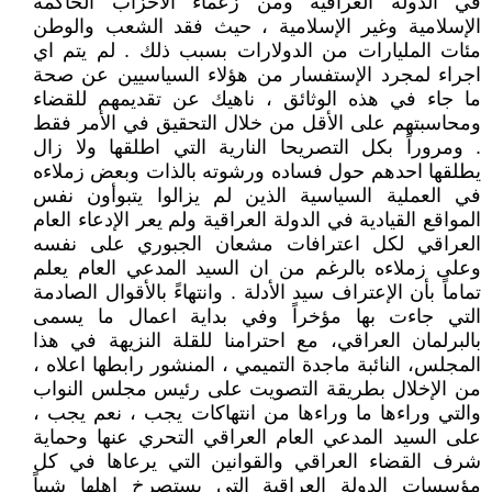
في الدولة العراقية ومن زعماء الأحزاب الحاكمة
الإسلامية وغير الإسلامية ، حيث فقد الشعب والوطن
مئات المليارات من الدولارات بسبب ذلك . لم يتم اي
اجراء لمجرد الإستفسار من هؤلاء السياسيين عن صحة
ما جاء في هذه الوثائق ، ناهيك عن تقديمهم للقضاء
ومحاسبتهم على الأقل من خلال التحقيق في الأمر فقط
. ومروراً بكل التصريحا النارية التي اطلقها ولا زال
يطلقها احدهم حول فساده ورشوته بالذات وبعض زملاءه
في العملية السياسية الذين لم يزالوا يتبوأون نفس
المواقع القيادية في الدولة العراقية ولم يعر الإدعاء العام
العراقي لكل اعترافات مشعان الجبوري على نفسه
وعلى زملاءه بالرغم من ان السيد المدعي العام يعلم
تماماً بأن الإعتراف سيد الأدلة . وانتهاءً بالأقوال الصادمة
التي جاءت بها مؤخراً وفي بداية اعمال ما يسمى
بالبرلمان العراقي، مع احترامنا للقلة النزيهة في هذا
المجلس، النائبة ماجدة التميمي ، المنشور رابطها اعلاه ،
من الإخلال بطريقة التصويت على رئيس مجلس النواب
والتي وراءها ما وراءها من انتهاكات يجب ، نعم يجب ،
على السيد المدعي العام العراقي التحري عنها وحماية
شرف القضاء العراقي والقوانين التي يرعاها في كل
مؤسسات الدولة العراقية التي يستصرخ اهلها شيباً