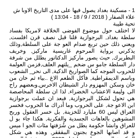
1 - مسكينة بغداد يصول فيها على مدى التاريخ الاوبا ش
علاء الصفار ( 2018 / 9 / 18 - 13:04 )
تحية طيبة
لا اختلف حول موضوع الفوضى الخلاقة لامريكا بفساد
سلطة بغداد, البرجوازية قلنا قبل نصف قرن افلست,
ويعني ذلك حين تربع صدام العو جة على السلطة,وذلك
يذكرني برواية المرحوم غاريسية ماركيز, وخريف
البطريرك, حيث يصور ماركيز الدكتاتور يطلل من شرفة
دار السلطة جامو س ضخم _يلتهم العلف,فزمن العولمة
للحروب الموجه كما الصواريخ الذكية, الى نحر_ الشعوب
وباسم الديمقراطية, فأكل الطعم الاغ ..بياء ثم خان من
خان وسكن المهزوم دار الشيطان الاخرس,وبعضهم راح
الى وليمة الاعشاب الخضراء, لذا ان سلطة المحاصصة
هي تحول لشكل البرجوازية, فبعد ان عملت برجوازية
ابن الاعو جة, على الحروب وما أدراك ما الحروب فخسر
العراق ليس 60 مليارد للخزينة, بل خسر العقول وربح
المشوهين بالعاهات الجسدية والفكرية, هكذا جاء بو ل
للعراق وانشأ حكومة يطل من شُرَفتها مئات الجو ا ميس
و قد اصابها الجوع بجنون الببقققر, وهذه هي شكل