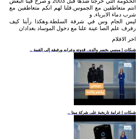
الحكومة التي خرجنا ضدها قبل 2003 و صرخ فينا البعض
انتم متعاطفين مع الجموس.قلنا لهم انكم متعاطفين مع
شرب دماء الابرياء, و
ليس الجام وس في شرفة السلطة.وهكذا رأينا كيف
رفرف علم الصا عينة علنا مع دخول الموساد بغداد!ن
اخر الافلام
.. شبكات | ميسي يخسر والده.. قدوته وعرابه ورفيقه إلى القمة
.. شبكات | غرامة تاريخية على شركة ميتا