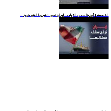
.. الخامسة | أبرزها سحب القوات.. إيران تضع 6 شروط لفتح هرمز