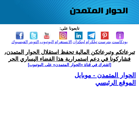
تابعونا على:
بودكاست
بنترست
تيلكرام
لينكدإن
الانستغرام
اليوتيوب
التويتر
الفيسبوك
تبرعاتكم وتبرعاتكن المالية تحفظ استقلال الحوار المتمدن،
فشاركونا في دعم استمرارية هذا الفضاء اليساري الحر
[اشترك في قناة ‫«الحوار المتمدن» على اليوتيوب]
الحوار المتمدن - موبايل
الموقع الرئيسي