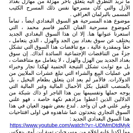
ما نريد التطرق اليه يتعلق بآخر مهزلة من مهازل بغداد
الأزل والتي كان مسرحها نفس ذلك المسرح الكئيب
المسمى بالبرلمان العراقي .
موضوع هذه المسرحية هو السوق البغدادي ايضاً ، تماماً
كموضوع مسرحية الفنان الكبير قاسم محمد ، التي
استعرنا عنوانها هنا. إلا ان هذا السوق البغدادي الجديد
يختلف عن سوق بغداد بين الجد والهزل ، الذي يتعامل ،
حقاً وبمقدرة عالية ، مع تناقضات هذا السوق التي تشكل
جزءً من التناقضات الإجتماعية السائدة آنذاك. إن سوق
بغداد الجديد بين الهزل والهزل ، لا يتعامل مع متناقضات ،
بل مع ثوابت تشكل النتيجة الحتمية لهكذا تجار وخبراء
في عمليات البيع والشراء التي تبلغ عشرات الملايين من
الدولارات. فالأمر لم يعد اذن يتعلق بطعام البخيل ، بل
بالمنصب الثقيل بكل الأحمال المالية وغير المالية التي
يوجه حملها وتفسيمها بين هذا التاجر او ذاك شبكة من
الدلالين الذين اعطوا مزادهم نكهة خاصة ، فهو علني
وغير علني في آن واحد . لندع بعض شهود العيان في هذا
السوق التجاري يتحدثون عما شاهدوه في اولى افتتاحيات
هذا السوق البغدادي الجديد :
https://www.youtube.com/watch?v=-UDMmDtdMyk
وما اكدنا عليه اعلاه من مسرحيات توبة ابن آوى ينعكس