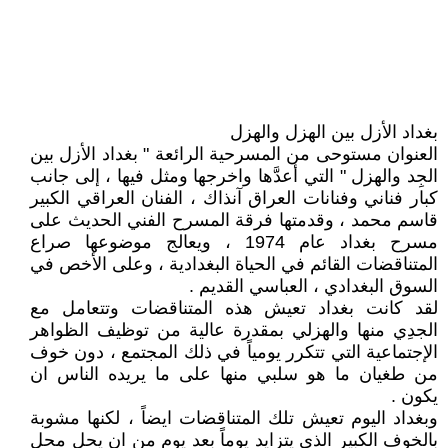
بغداد الأزل بين الهزل والهزل
العنوان مستوحى من المسرحية الرائعة " بغداد الأزل بين
الجِد والهزل " التي أعدَّها واخرجها ومثل فيها ، إلى جانب
كبار فناني وفنانات العراق آنذاك ، الفنان العراقي الكبير
قاسم محمد ، وقدمتها فرقة المسرح الفني الحديث على
مسرح بغداد عام 1974 ، ويعالج موضوعها صراع
المتناقضات القائم في الحياة البغدادية ، وعلى الأخص في
السوق البغدادي ، العباسي القديم .
لقد كانت بغداد تعيش هذه المتناقضات وتتعامل مع
الجدِي منها والهزلي بمقدرة عالية من توظيف الظواهر
الإجتماعية التي تتكرر يومياً في ذلك المجتمع ، دون خوف
من طغيان ما هو سلبي منها على ما يريده الناس ان
يكون .
وبغداد اليوم تعيش تلك المتناقضات ايضاً ، لكنها مشوبة
بالخوف الكبير الذي يتزايد يوماً بعد يوم من ان يحل محل