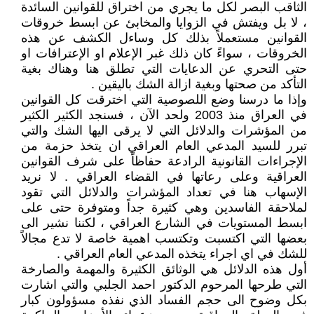
الثاقب البصر لكل ما يجري من اختراق للقوانين السائدة
، لا بل ويفتش في الزوايا والمخابئ عن ابسط خروقات
القوانين مستعملاً بذلك كل وساءل الكشف عن هذه
الخروقات ، سواءً كان ذلك غبر الإعلام او الإعترافات او
حتى التحري عن الدعايات التي تطلق هنا وهناك بغية
التأكد من صحتها وبغية ازالة الشك باليقين .
وإذا ما درسنا وضع اللصوصية التي اخترقت كل القوانين
في العراق منذ 2003 ولحد الآن ، فسنجد الكثير الكثير
من المؤشرات والدلائل التي لا يرقى اليها الشك والتي
تبرر للسيد المدعي العام العراقي ان يتخذ حزمة من
الإجراءات القانونية الرادعة حفاظاً على شرف القوانين
العراقية وعلى رعاتها في القضاء العراقي . لا نريد
الإسهاب هنا في تعداد المؤشرات والدلائل التي تقود
لملاحقة الفاسدين وهي كثيرة جداً ومتوفرة حتى على
ابسط المستويات في الشارع العراقي ، لكننا نشير الى
بعضها التي اكتسبت وتكتسب اهمية خاصة لا تدع مجالاً
للشك في اي اجراء يتخذه المدعي العام العراقي .
أول هذه الدلائل هي الوثائق الكثيرة والمهمة والصارخة
التي طرحها المرحوم الدكتور احمد الجلبي والتي اشارت
بكل وضوح الى حجم الفساد الذي نفذه مسؤولون كبار