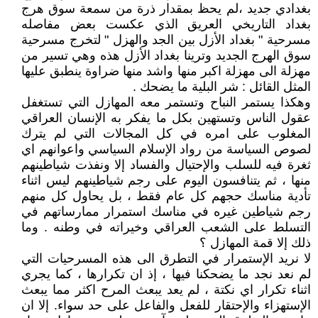
بغدادي جديد ،لم يحظ بمقدار ذرة من سمعة سوق هرج
بغداد التاريخي العريق الذي عكست بعض مفاصله
مسرحية " بغداد الأزل بين الجد والهزل " لتخرج مسرحية
سوق الهرج الجديد وترينا بغداد الأزل هذه وهي تسير من
مهزلة الى مهزلة اكبر منها واشد منها ضراوة ينطبق عليها
المثل القائل : شر البلية ما يضحك .
وهكذا يستمر النباح وتستمر معه المهازل التي تستغفل
عقول الناس وتستهين بكل ما يفكر به الإنسان العراقي
المغلوب على امره في كل المجالات التي لم يترك
لصوص السياسة من رواد الإسلام السياسي واعوانهم اي
ثغرة فيه للسلب والإحتيال والفساد إلا ونفذت شياطينهم
منها ، ثم يتنافسون اليوم على رجم شياطينهم ليس اثناء
تأدية مناسك حجهم كل عام فقط ، بل يحاول كل منهم
رجم شياطين غيره في مناسك استمرار ممارساتهم في
التسلط على الشعب العراقي وخيراته في وطنه . وما
ذلك إلا قمة المهازل ؟
لا نريد الإستمرار في التطرق الى هذه المسرحيات التي
لم نعد نجد ما يضحكنا فيها ، إذ ان تكرارها ، كما يجري
اثناء تكرار اي نكتة ، لم يعد يبعث المرح اكثر مما يبعث
الإستهزاء والإحتقار للفعل والفاعل على حد سواء. إلا ان