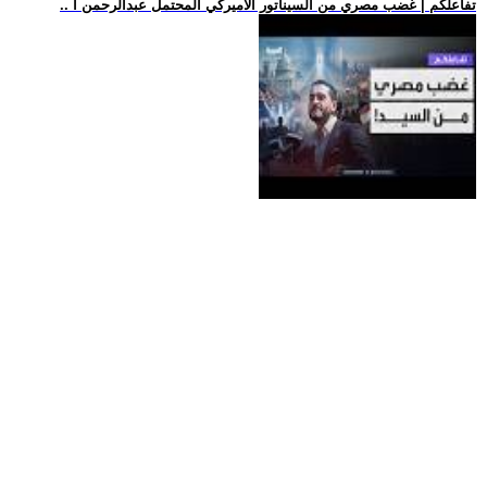
.. تفاعلكم | غضب مصري من السيناتور الأميركي المحتمل عبدالرحمن ا