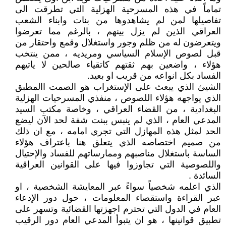
تماماً في هذه المسرحية الهزلية التي تطرقت الى
تفاصيلها لمن لم يشاهدوها من بنات وابناء الشعب
العراقي الذين لم يزل بينهم ، بالرغم مما تعرضوا
ويتعرضون له من ظلم وجور واستغلال وقمع واحتقار من
قبل لصوص الإسلام السياسي ومريديه ، ممن ينتخب
هؤلاء ، واضعين بهم ثقتهم كاتقياء صالحين لا ياتيهم
الفساد بكل انواعه من قريب او بعيد.
الشيئ الذي يبعث على الإستغراب هو الصمت االمطبق
الذي يواجهه هؤلاء اللصوص ، منفذي المسرحيات الهزلية
البغدادية ، من القضاء العراقي ، وخاصة مكتب السيد
المدعي العام ، الذي لم ينبس ببنت شفة لحد الآن ليضع
الحد لمثل هذه المهازل التي تجري امامه ، مع ان ذلك
من صميم اختصاصه الذي يتعلق هنا باعتراف هؤلاء
الساسة باستغلال مناصبهم وممارساتهم للفساد والإحتيال
واللصوصية التي تجاوزوا فيها على القوانين العراقية
السائدة .
الذي اعلمه شخصياً سواءً عبر المعايشة الشخصية ، او
عبر القراءة واستقصاء المعلومات ، حول دور الإدعاء
العام في الدول التي تحترم اجهزتها القضائية وتسهر على
تطبيق قوانينها ، هو ان يتبوأ المدعي العام دور الرقيب