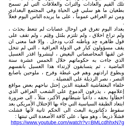
تلك القيم والعادات والتراث والعلاقات التي لم تسمح
بطغيان ما هو سلبي في الحياة وفي المجتمع البغدادي
ومن ثم العراقي عموماً ، على ما يريده الناس اليوم فعلاً
.
بغداد اليوم تغرق في اوحال عصابات لم تتعظ بحدَث ،
ولم تراع اخلاق ، ولم تلتزم بمُثل وقِيَم ، ولم تقف على
قول ظاهره جِد وباطنه كذب ودجل . وإلا فما معنى ان
يقف مسؤولون كبار في الدولة العراقية ، التي لم تتخل
عن لقبها المحاصصاتي البغيض ، لينشروا اقذر الغسيل
الذي جاءت به حكوماتهم خلال الخمس عشرة سنة
الماضية ، ثم يتسابقون لإرتداء هذا الغسيل بانفسهم
وبطوع ارادتهم وهم في غبطة وفرح ، ملوحين باصابع
النصر ، نصر الرذيلة على الفضيلة .
خلفاء البعثفاشية المقيتة الذين إحتل نباحهم بعض مواقع
إعلامهم ، يذرفون الدموع على الشعب العراقي الذي
اخطأوا بحقه ، داعياً شيطانهم الأكبر، مثلاً ، الى ضرورة
ابتعاد الطبقة السياسية التي جاء بها الإحتلال الأمريكي بعد
سقوط دكتاتورية البعث الى الحكم ثانية لأنها فشلت
فشلاً ذريعاً ، وهو منها ، على كافة الأصعدة التي تبنتها :
https://www.youtube.com/watch?v=BMLcdhhxN7g