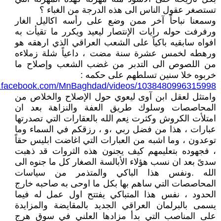
تستصغر عقول الناس الى هذه الدرجة من الغباء ؟
وسمعنا نباحاً آخر ممن وضع على رأسه اكاليل الغار
ورفرفت حوله رايات الإنتصار ليعيد ويكرر ما تقيأت به
افواه سابقيه باكياً على الشعب العراقي الذي ارهقه هو
ورهطه لخمس عشرة سنة مضت ، داعياً شلة زملاءه
من اللصوص الى التدبر من غضب الشعب وإصلاح ما
خربوه خلا سنين تسلطهم على حكمه :
w.facebook.com/MnBaghdad/videos/1038480996315998
وامتثل لعقل ابن آوى ليعوي حول الإصلاح والخلاص من
المحاصصات وسلوك طريق العفة والنزاهة بعد ان
امتلأت الكروش وكثرت نِعم الله بالعقارات التي تصدرتها
عبارات ، هذا من فضل ربي ،و ، رزقكم في السماء وما
توعدون ، وما اشبه من العبارات التي اغاضت ابليس حقاً
، فجهوده بتعليمهم كيف يجنون هذه الثروات قد ذهبت
سدىً بعد ان نسب هؤلاء الأبالسة الصغار كل ما جنوه الى
الله .ونفس هذا الباكي والمتذمر من سياسات
المحاصصات التي ساهم بها بكل ما اوحى به صاحبه خارج
الحدود ، نفس هذا المتباكي يفتتح اول عمل له فيما
يسمى بالبرلمان العراقي الجديد بالمقايضة والمزايدة
على المناصب التي بدأ مزادها العلني في سوق هرج