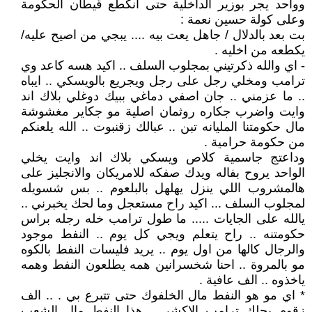
وواحد يجر بوزير الداخلية حتى انكطع قيطان الحكومة
وعلى كولة حسين نعمة :
بت بعد بالدلال / جاهل يعت بيه .... يبجي من اصيح عليه/
يكطعه من اخليه .
- اي والله ذكرتيني بمجلوب السلف .. اكيد هسه كاعد وي
ترامب ومخلي رجل على رجل ويجريع بالويسكي .. ايباه
.. ما عزمني .. جان اصفي دماغي ببيك دوغلي بلاك اند
وايت واضرب جكاره روثمان اصلية مو جكاير مغشوشة
مال حكومتنا المليانه تبن .. عبالك زقنبوت .. الله يلعنكم
من حكومة حرامية .
وداعتج جاسمية كلاص ويسكي بلاك اند وايت يخلي
الواحد يروح بفاله ويدك صفكه للامريكان والانجليز على
هالمشروب اللي ينزل يهلهل بالبلعوم .. بس شسويله
لمجلوب السلف ... اكيد راح مستعجل وما لحك يخبرني ..
يالله على الجايات ..... ما طول ترامب خله رجله براس
حكومتنه .. راح يتعلم ويجي كل يوم .. النفط موجود
والرجال كالها من اول يوم .. يريد فليسات النفط بالكوه
مو بالمروة .. احنا شخسرانين همه يطلعون النفط وهمه
ياخذوه .. الف عافية .
* اي مو هو النفط مال الخلفوك حتى تتبرع بي . .. الف
زقوم بحلك ترامب الاكشر ,, هذا النفط مال الشعب