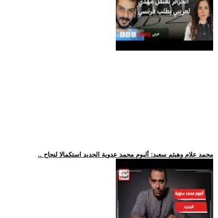
.. محمد علام وهيثم سعيد: ألبوم محمد عدوية الجديد استكمالا لنجاح