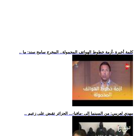
.. كلمة أخيرة -أزمة خطوط الهواتف المحمولة.. المخرج سامح سند: ما
.. مهدي لعريبي: من السينما إلى -مافيا-... الجزائر تقبض على زعيم