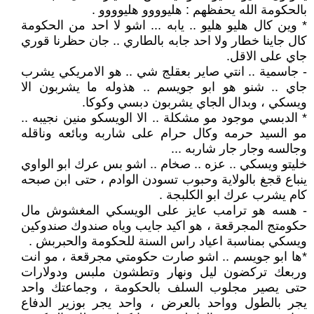
بالحكومة الله يحفظهم : هليوووو هليوووو .
* وين كال هليو هليو .. يابه ... اشو لا احد من الحكومة
كال جاينا خطار ولا احد جابه بالطاري .. جان حظرنا قوري
جاي على الاقل.
- جاسمية .. انتي صاير بعقلج شي .. هو الامريكي يشرب
جاي .. شنو هو ابو جويسم .. هذوله ما يشربون الا
ويسكي ، وبدال الجاي يشربون دبسي وكوكا.
* الدبسي موجود مو مشكلة .. الا الويسكو منين نجيبه ..
مو السيد حرمه وكال حرام على شاربه وبائعه وناقله
وجالسه وجار جار شاربه ...
خليتو ويسكي .. عزه .. صخام .. اشو بس عرك ابو الواوي
ينباع قجغ بالولاية وحبوب تسودن الوادم ، حتى ابن صبحه
كام يشرب عرك ابو الكلبجة .
- هسه هو ترامب عايز على الويسكي المغشوش مال
حكومتج المجرقعة ، هو اكيد جايب وياه صندوك صندوكين
ويسكي بمناسبة اعياد راس السنة للحكومة والحبربش .
*ها ابو جويسم .. اشو صارت حكومتي مجرقعة ، مو انت
وربعك تركضون ليل ونهار وتطشون ملبس ودولارات
حتى يصير مجلوب السلف بالحكومة ، وجماعتك واحد
يجر بالطول وواحد بالعرض ، واحد يجر بوزير الدفاع