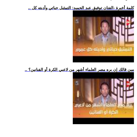
.. كلمة أخيرة -الفنان توفيق عبد الحميد: التمثيل حياتي وأديته كل
.. مين قالك إن بره مصر العلماء أشهر من لاعبي الكرة أو الفنانين؟