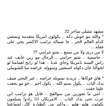
مشهد تمثيلي ساخر 22
* والله مو خوش دكه .. يكولون امريكا متقدمة وتمشي
كدام العالم الحر ، جا شماله ترامب الاكشر يجي على
غفلة ...
لا من درى ولا من سمع .. شنو حرامي ؟!!
- جاسمية .. شنو حرامي .. الرجال مو زين عايف عيد
راس السنة بامريكا وجاي عدنا .. هذا لو رايح لعمامنا لو
لخوالنا جان دكوله اصبعتين وسووله عراضه منا للشوملي
.
* هاي فوكاها .. تريدنه نسويله عراضه .. غير اليجي ضيف
يدك الباب .. يكول بسم الله .. يكول احم .. خو مو يجفت
علينا جفت .
- انتي ما تجوزين من سوالفج .. قابل هو ترامب ابن
عرب حتى يدك الباب .. الامريكان اذا رادوا يسلمون
يكولون هليو هليو ...واكيد من الطيارة كال لجماعتنا