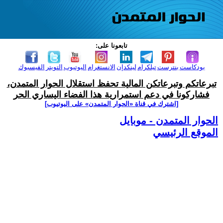
تابعونا على:
بودكاست
بنترست
تيلكرام
لينكدإن
الانستغرام
اليوتيوب
التويتر
الفيسبوك
تبرعاتكم وتبرعاتكن المالية تحفظ استقلال الحوار المتمدن،
فشاركونا في دعم استمرارية هذا الفضاء اليساري الحر
[اشترك في قناة ‫«الحوار المتمدن» على اليوتيوب]
الحوار المتمدن - موبايل
الموقع الرئيسي