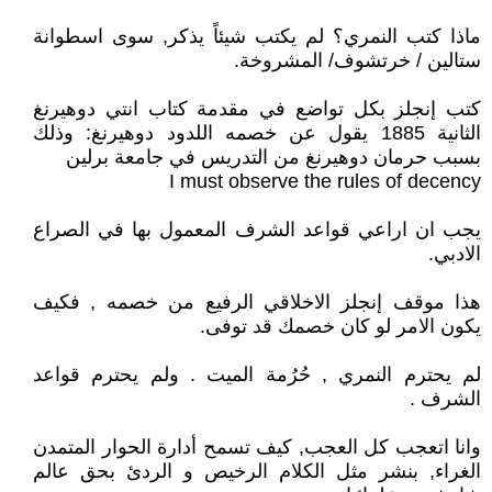
ماذا كتب النمري؟ لم يكتب شيئاً يذكر, سوى اسطوانة
ستالين / خرتشوف/ المشروخة.
كتب إنجلز بكل تواضع في مقدمة كتاب انتي دوهيرنغ
الثانية 1885 يقول عن خصمه اللدود دوهيرنغ: وذلك
بسبب حرمان دوهيرنغ من التدريس في جامعة برلين
I must observe the rules of decency
يجب ان اراعي قواعد الشرف المعمول بها في الصراع
الادبي.
هذا موقف إنجلز الاخلاقي الرفيع من خصمه , فكيف
يكون الامر لو كان خصمك قد توفى.
لم يحترم النمري , حُرُمة الميت . ولم يحترم قواعد
الشرف .
وانا اتعجب كل العجب, كيف تسمح أدارة الحوار المتمدن
الغراء, بنشر مثل الكلام الرخيص و الردئ بحق عالم