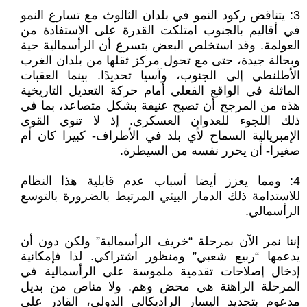
3: يتناقض ركود النمو في بلدان الثالوث مع تسارع النمو
في أقاليم بالجنوب امتلكت القدرة على الاستفادة من
العولمة. وقد استخلص البعض بتسرع أن الرأسمالية حية
وبحالة جيدة، حتى مع تحول مركز ثقلها من بلدان الغرب
الأطلنطي إلى الجنوب، وآسيا تحديدًا. بينما العقبات
الماثلة في الواقع الفعلي أمام حركة التعديل التاريخية
هذه من المرجح أن تصبح عنيفة بشكل متصاعد، بما في
ذلك اللجوء للعدوان العسكري. إذ لا تنوي القوى
الإمبريالية السماح لأي بلد في الأطراف- كبيرا كان أم
صغيرا- أن يحرر نفسه من السيطرة.
4: ومما يعزز أيضا أسباب عدم قابلية هذا النظام
للاستدامة ذلك الدمار البيئي المرتبط بالضرورة بالتوسع
الرأسمالي.
إننا نمر الآن بمرحلة “خريف الرأسمالية” ولكن دون أن
يدعمها “ربيع شعبي” ومنظور اشتراكي. لذا فإمكانية
إدخال إصلاحات تقدمية ملموسة على الرأسمالية في
المرحلة الراهنة هي محض وهم. ولا مناص من بديل
مدعوم بتجديد اليسار الراديكالي الدولي، القادر على