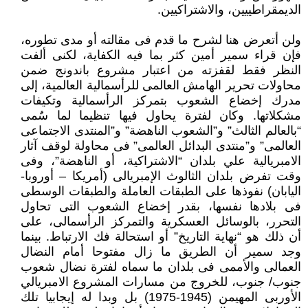
الديمقراطييين، والاشتراكيين.
ولن أتعرض هنا لشرح ما قدم فى مقالته أو مدى تطوره،
فإن قراء سمير أمين كثر بما فيه الكفاية، لكنى ألفت
النظر فقط لقفزته من اعتبار مشروع باندونج ضمن
محاولات تحرير الهامش العالمى للرأسمالية العالمية، إلى
مدرك إخضاع الشعوب بتمركز الرأسمالية وتكيفات
مشكلاتها. وكان لفترة يحاول فيها تنظيما لما سٌمى
“بالعالم الثالث” و”الشعوب الناهضة” و”المنتدى الاجتماعى
العالمى” و”منتدى البدائل العالمى” فى محاولة لوقف آثار
الامبريالية علي بلدان “الاشتراكية، أو الناهضة”، وفى
وقت تفرض بلدان الثالوث الإمبريالى (أمريكا – أوروبا-
اليابان) نفوذها على الطبقات العاملة والطبقات الوسطى
فى بلادها نفسها، بقدر إخضاع الشعوب التى تحاول
التحرر، بالوسائل العسكرية والتمركز الرأسمالى، على
أن ذلك هو “نهاية التاريخ” أو استحالة فك الارتباط. بينما
وجد سمير أن الطريق ما زال مفتوحا أمام النضال
العمالى والأممى فى بلدان ما سماه لفترة نضال شعوب
جنوب/ جنوب، للخروج من مسارات المشروع الامبريالي
الأوربى المهيمن (1945-1975) بل وبدا له إيجابيا تلك