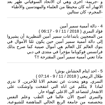
و -جريمة- أخرى وهي أن الاتحاد السوفياتي ظهر بعد
الانهيار أنه كان محيطا من العلماء والمهندسين والأطباء
-المجرم- كان ستالين
4 - دالة أممية سمير أمين
فؤاد النمري ( 2018 / 11 / 9 - 06:17 )
من المعجبين بابتداعات سمير أمين التنظيرية أن يشيروا
إلى دالة أممية سمير أمين حين يكون ثلثا الأموال في
بنوك العالم كل العالم هي أموال صينية كما صرح بذلك
فرانسس فوكوياما مؤخراً في منتدى في دبي
ماذا تعني أممية سمير أمين المقترحة !!؟
5 - احد ايتام الحشاش بوش!
طلال الربيعي ( 2018 / 11 / 9 - 07:14 )
النمري, وهو يتحدث عن تضخم الانا للآخرين, لا ندري
لماذا لا يتكلم عن اناه التي انتفخت واوشكت على
الانفحار لتتصاعد الى الاعلى كهواء حار.
والنمري اصبح الآن عالما في الطب وعلم النفس
بتخصصه من جامعة الربع الخالي المناهضة للشيوعبة,