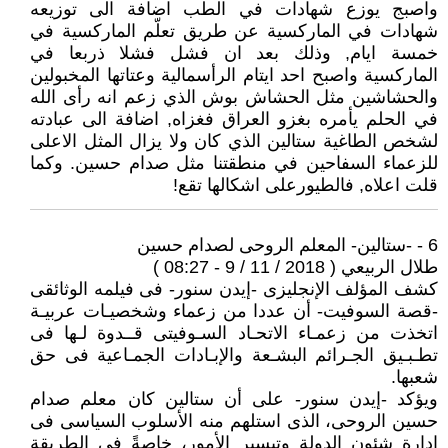
واصبج يوزع شهادات في الطب اضافة الى توزيعه
شهادات في الماركسية عن طريق تعلّم الماركسية في
خمسة ايام, وذلك بعد ان فشل فشلا ذربعا في
الماركسية واصبح احد ايتام الرأسمالية وعتاتها المخبولين
والحشاشين مثل الحشاش بوش الذي زعم انه رأى الله
في الحلم يأمره بغزو العراق فغزاه, اضافة الى عبادته
لشخص الطاغية ستالين الذي كان ولا يزال المثل الاعلى
للزعماء السفاحين في منطقتنا مثل صدام حسين. وكما
قلت اعلاه, فالطيورعلى اشكالها تقع!
6 - -ستالين- المعلم الروحى لصدام حسين
طلال الربيعي ( 2018 / 11 / 9 - 08:27 )
كشف المؤلف الإنجليزى -إيدن سنور- فى فيلمه الوثائقى
-قصة السوفيت- أن عددا من زعماء وشخصيـات عربيـة
اتخذت من زعمـاء الاتحـاد السـوفيتى قــدوة لـها فى
تطـبـيق الجـرائم البشـعة والإبـادات الجمـاعية فى حق
شعبها.
ويؤكد -إيدن سنور- على أن ستالين كان معلم صدام
حسين الروحى، الذى استلهم منه الأسلوب السياسى فى
إدارة شئون الدولة وتيسير الأمور، خاصةً فى الطريقة