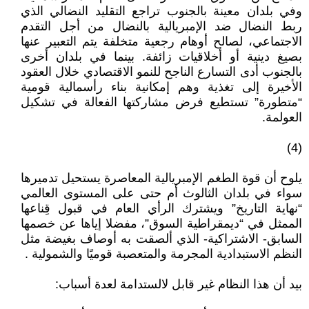
وفي بلدان معينة بالجنوب تراجع التقليد النضالي الذي
ربط النضال ضد الإمبريالية بالنضال من أجل التقدم
الاجتماعي، لصالح أوهام رجعية متخلفة يتم التعبير عنها
بصيغ دينية أو أخلاقيات زائفة. بينما في بلدان أخرى
بالجنوب أدى التسارع الناجح للنمو الاقتصادي خلال العقود
الأخيرة إلى تغذية وهم إمكانية بناء رأسمالية قومية
“متطورة” تستطيع فرض مشاركتها الفعالة في تشكيل
العولمة.
(4)
يلوح أن قوة الطغم الإمبريالية المعاصرة يستحيل تدميرها
سواء في بلدان الثالوث أم حتى على المستوى العالمي
“نهاية التاريخ” ويشترك الرأي العام في قبول قِناعها
الممثل في “ديمقراطية السوق”، مفضلا إياها عن خصمها
السابق- الاشتراكية- الذي ألصقت به أوصاف بغيضة مثل
النظم الاستبدادية المجرمة والمتعصبة قوميًا والشمولية .
بيد أن هذا النظام غير قابل لالستدامة لعدة أسباب: