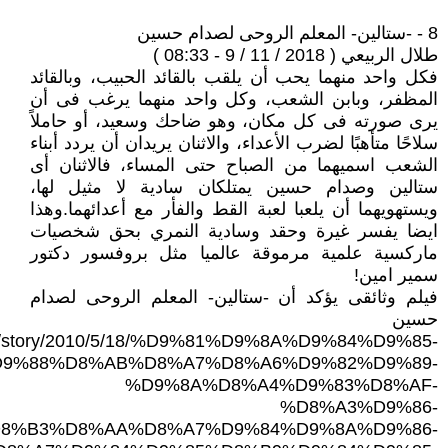
8 - -ستالين- المعلم الروحى لصدام حسين
طلال الربيعي ( 2018 / 11 / 9 - 08:33 )
فكل واحد منهما يحب أن يلقب بالقائد الحبيب، وبالقائد
المظفر، وبابن الشعب، وكل واحد منهما يرغب فى أن
يرى صورته فى كل مكان، وهو ضاحك وسعيد، أو حاملاً
سلاحًا متأهبًا لضرب الأعداء، والاثنان يريدان أن يردد أبناء
الشعب اسميهما من الصباح حتى المساء، فالاثنان أى
ستالين وصدام حسين يمتلكان سادية لا مثيل لها،
ويستهويهما أن يلعبا لعبة القط والفأر مع أعدائهما.وهذا
ايضا يفسر غيرة وحقد وسادية النمري بحق شخصيات
ماركسية علمية مرموقة عالميا مثل بروفسور دكتور
سمير امين!
فيلم وثائقى يؤكد أن -ستالين- المعلم الروحى لصدام
حسين
om/story/2010/5/18/%D9%81%D9%8A%D9%84%D9%85-
9%88%D8%AB%D8%A7%D8%A6%D9%82%D9%89-
%D9%8A%D8%A4%D9%83%D8%AF-
%D8%A3%D9%86-
8%B3%D8%AA%D8%A7%D9%84%D9%8A%D9%86-