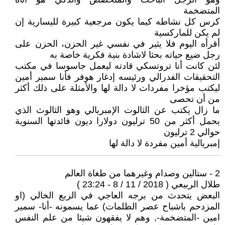
المتضخمة
كرس كل نشاطه كيما يكون مرجعية كبيرة لليسارية إن
لم يكن للماركسية
أقرأه اليوم فلا يثير في نفسي غير الحزن، الحزن على
رجل ضيع حياته بحثا لاشادة بنية فكرية خاصة به
لئن كانت أنا تروتسكي قادته ليعمل جاسوسا في مكتب
التحقيقات الفدرالي ورئيسه إدغار هوفر فأنا سمير أمين
ليكتب مؤخرا مفردات لا دالة لها والأمثلة على ذلك أكثر
من أن تحصى
ما زال يكتب عن الثالوت الإمبريالي وهو الثالوث الذي
يحمل أكثر من 50 ترليون دولارا ديون فائدتها السنوية
حوالي 2 ترليون
إمبريالية أمين مفردة لا دالة لها
2 - ستالين وصدام وغيرهما من طغاة العالم
طلال الربيعي ( 2018 / 11 / 8 - 23:24 )
البعض يتحدث من برجه العاجي في الربع الخالي (او
المزدحم باشباح عصر الظلمات) عما يسمونه -أنا- سمير
امين -المتضخمة-, وهم لا يفقهون شيئا من علم النفس