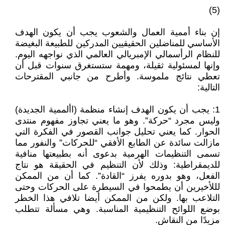
(5)
إن بناء أممية العمال والشعوب يجب أن يكون الهدف
الأساسي للمناضلين الحقيقيين المدركين للطبيعة البغيضة
للنظام الرأسمالي الإمبريالي العالمي الذي نواجهه اليوم.
وإنها لمسئولية ثقيلة، ومهمة ستستغرق سنوات قبل أن
تعطي نتائج ملموسة. وأطرح من جانبي المقترحات
التالية:
1: يجب أن يكون الهدف إنشاء منظمة (األممية الجديدة)
وليس مجرد “حركة”. وهو ما يعني تجاوز مفهوم منتدى
الحوار. كما يعني تحليل جوانب القصور في الفكرة التي
مازالت سائدة عن الطابع الأفقي “للحركات” والنفور مما
تسمى التنظيمات الهرمية بدعوى أنه بطبيعتها منافية
للديمقراطية: وذلك لأن التنظيم في الحقيقة هو نتاج
الفعل، وهو بدوره يفرز “القادة”. كما أن من الممكن
لللأخيرين أن يطمحوا في السيطرة على الحركات وحتى
التلاعب بها. ولكن من الممكن أيضا تلافي هذا الخطر
بوضع اللوائح التنظيمية المناسبة. وهي مسألة تتطلب
مزيدًا من النقاش.