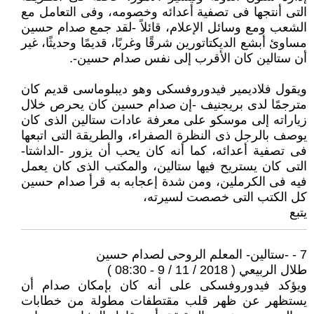
التى أنتجها فى تصفية أعدائه وخصومه، وفى التعامل مع
الشعب ومع وسائل الإعلام، قائلاً -لقد جمع صدام حسين
مساوئ أبشع الديكتاتورين شرقًا وغربًا، قديمًا وحديثًا، غير
أن ستالين كان الأقرب إلى نفس صدام حسين-.
ويقول فلاديمير فيدوروفسكى وهو ديبلوماسى قديم كان
مترجمًا لدى بريجنيف -إن صدام حسين كان يحرص خلال
زياراته إلى موسكو على معرفة عادات ستالين الذى كان
يوصف بالرجل ذى النظرة الصفراء، والطريقة التى اتبعها
فى تصفية أعدائه، كما أنه كان يحب أن يزور -الداشتا-
التى كان يستريح فيها ستالين، والمكتب الذى كان يعمل
فيه فى الكرملين، ومن شدة إعجابه به قرأ صدام حسين
كل الكتب التى خصصت لسيرته،
يتبع
7 - -ستالين- المعلم الروحى لصدام حسين
طلال الربيعي ( 2018 / 11 / 9 - 08:30 )
ويؤكد فيدوروفسكى على أنه كان بإمكان صدام أن
يستظهر عن ظهر قلب مقتطفات مطولة من خطابات