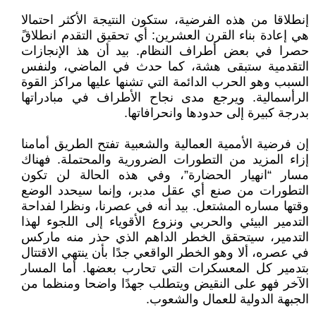
إنطلاقا من هذه الفرضية، ستكون النتيجة الأكثر احتمالا
هي إعادة بناء القرن العشرين: أي تحقيق التقدم انطلاقً
حصرا في بعض أطراف النظام. بيد أن هذ الإنجازات
التقدمية ستبقى هشة، كما حدث في الماضي، ولنفس
السبب وهو الحرب الدائمة التي تشنها عليها مراكز القوة
الرأسمالية. ويرجع مدى نجاح الأطراف في مبادراتها
بدرجة كبيرة إلى حدودها وانحرافاتها.
إن فرضية الأممية العمالية والشعبية تفتح الطريق أمامنا
إزاء المزيد من التطورات الضرورية والمحتملة. فهناك
مسار “انهيار الحضارة”، وفي هذه الحالة لن تكون
التطورات من صنع أي عقل مدبر، وإنما سيحدد الوضع
وقتها مساره المشتعل. بيد أنه في عصرنا، ونظرا لفداحة
التدمير البيئي والحربي ونزوع الأقوياء إلى اللجوء لهذا
التدمير، سيتحقق الخطر الداهم الذي حذر منه ماركس
في عصره، ألا وهو الخطر الواقعي جدًا بأن ينتهي الاقتتال
بتدمير كل المعسكرات التي تحارب بعضها. أما المسار
الآخر فهو على النقيض ويتطلب جهدًا واضحا ومنظما من
الجبهة الدولية للعمال والشعوب.