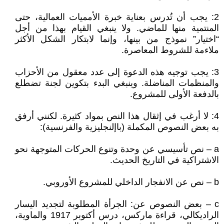
2: يجب أن تُدرس بعناية خبرة الأمميات العمالية، حتى
المنتمية منها للماضي. ولا ينبغي القيام بهذا من أجل
“اختيار” نموذج من بينها، وإنما لابتكار الشكل الأكثر
ملاءمة للشروط المعاصرة.
3: يجب توجيه هذه الدعوة إلى عدد معقول من الأحزاب
والمنظمات المناضلة. وينبغي البدء بتكوين لجنة تضطلع
بالدفعة الأولى للمشروع.
4: لا أرغب في إثقال هذا النص بمواد كثيرة. لكنني أرفق
به بعض النصوص المكملة (باإلنجليزية والفرنسية):
a – نص تأسيسي عن وحدة وتنوع الحركات المتوجهة نحو
الاشتراكية في التاريخ الحديث.
b – نص عن الانفجار الداخلي للمشروع الأوروبي.
c – بعض النصوص عن: الجرأة المطلوبة لتجديد اليسار
الراديكالي، قراءة ماركس، درس أكتوبر 1917 والماوية،