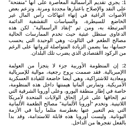
1: يجري تقديم الرأسمالية المعاصرة على أنها “منفتحة”
على النقد والإصلاح باعتبارها مجددة ومرنة. وتزعم بعض
الأصوات الراغبة في إنهاء انتهاكات رأس المال غير
الخاضع للسيطرة، والسياسات التقشفية الدائمة
المرتبطة به، ومن ثم “إنقاذ الرأسمالية”. لكن هذه
الدعاوى ستظل عبثية حيث تخدم الممارسات الحالية
مصالح الطغم في الثالوث- وهي الوحيدة التي يحسب
حسابها- بما يضمن الزيادة المتواصلة لثرواتها على الرغم
من الركود االقتصادي الذي يضرب تلك البلدان.
2: إن المنظومة الأوربية جزء لا يتجزأ من العولمة
االإمبريالية. فقد صممت بروح رجعية، موالية للإمبريالية
ومعادية للاشتراكية، وهي أيضا خاضعة للقيادة العسكرية
الأمريكية. وتمارس ألمانيا هيمنتها داخل هذه المنظومة،
خاصة في إطار منطقة اليورو، وعلى أوروبا الشرقية التي
تم إلحاقها على غرار إلحاق الولايات المتحدة لأمريكا
اللاتينية. وتخدم “أوروبا الألمانية” مصالح الطغمة الألمانية
التي يتم التعبير عنها بغطرسة مثلما رأينا في الأزمة
اليونانية. وليست أوروبا هذه قابلة للاستدامة، وقد بدأ
بالفعل تفجرها من الداخل.