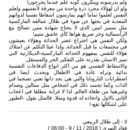
ولم يدرسونه وينكرون كونه علم عندما يحرجون!
ولو ان لهؤلاء مجرد ذرة واحدة من معرفة لأنفسهم ولعلم
النفس لعلموا تماما انهم يمارسون اسقاطا نفسيا لذواتهم
المعذبة في بحثها عن ضوء في ظلال عمالقة الماركسية
مثل سمير امين الذي لا يحتاج شهادة ممن تصالح مع
الرأسمالية وخر صريع هواها كأي عاشق متيم!
ولكن النفس هي اختراع عصر الحداثة وهؤلاء يعيشون
في مجتمعات ما قبل الحداثة, ولذا عبثا التكلم عن امتلاك
هؤلاء للنفس بمفهوم الحداثة الماركسية-الديكارتية التي
تميز الانسان بقدرته على التفكير الحر والمستقل.
والاسقاط النفسي هو من اكثر انواع الدفاعات النفسية
بدائية ونراه عادة في الاطفال ويحدث ايضا في
اضطرابات البارونايا والتي هي بحد ذاتها تعني تضخما في
الذات وكما تجسد ذلك في اشخاص مثل ستالين وصدام
وغيرهما من طغاة العالم. لذا لا غرابة مطلقا في اعجاب
الثاني بالاول واتخاذه له قدوة ومثلا, فالمثل يقول -الطيور
على اشكالها تقع-!
3 - إلى طلال الربيعي
فؤاد النمري ( 2018 / 11 / 9 - 06:00 )