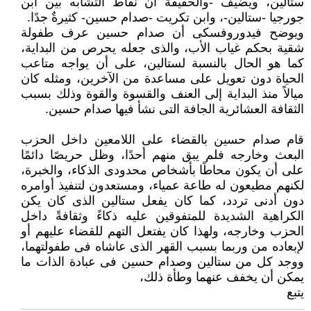
ستالين، ويضيف -والحقيقة أن نقاط التشابه بين ابن
جورجيا -ستالين-، وابن تكريت -صدام حسين- كثيرةٌ جدًا.
ويوضح فيدوروفسكى أن صدام حسين عرف طفولة
شقية بحكم غياب الأب، والذى جعله يحرص من البداية،
كما هو الحال بالنسبة لستالين، على أن يواجه متاعب
الحياة دون تعويل على مساعدة من الآخرين، ومثله كان
ميالاً منذ البداية إلى العنف والقسوة والقوة وذلك بسبب
الثقافة العشائرية الجافة التى نشأ فيها صدام حسين.
قام صدام حسين بالقضاء على اللامعين داخل الحزب
البعث وخارجه فلم يبق منهم أحدًا، وظل حريصًا دائمًا
على أن يكون محاطًا بأشخاص محدودى الذكاء، والخبرة،
لكنهم مطيعون له طاعة عمياء، ومستعدون لتنفيذ أوامره
دون أدنى تردد، كما كان يفعل ستالين الذى كان يكن
الكراهية الشديدة للمتفوقين عليه ذكاءً وثقافةً داخل
الحزب وخارجه، ولهذا كان يفتعل التهم للقضاء عليهم أو
لإبعاده من وربما بسبب القهر الذى عاشاه فى طفولتهما،
ووجد كل من ستالين وصدام حسين فى عبادة الذات ما
يمكن أن يخفف عنهما وطأة ذلك،
يتبع