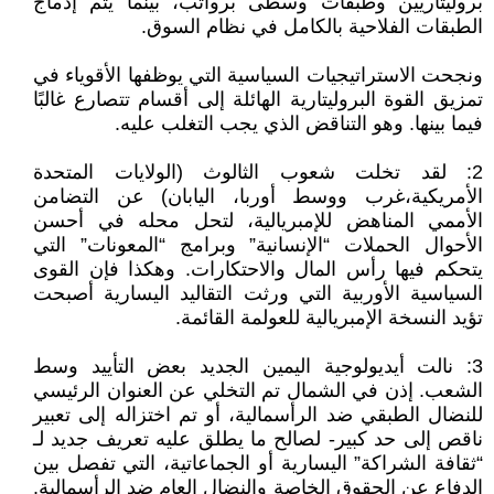
بروليتاريين وطبقات وسطى برواتب، بينما يتم إدماج
الطبقات الفلاحية بالكامل في نظام السوق.
ونجحت الاستراتيجيات السياسية التي يوظفها الأقوياء في
تمزيق القوة البروليتارية الهائلة إلى أقسام تتصارع غالبًا
فيما بينها. وهو التناقض الذي يجب التغلب عليه.
2: لقد تخلت شعوب الثالوث (الولايات المتحدة
الأمريكية،غرب ووسط أوربا، اليابان) عن التضامن
الأممي المناهض للإمبريالية، لتحل محله في أحسن
الأحوال الحملات “الإنسانية” وبرامج “المعونات” التي
يتحكم فيها رأس المال والاحتكارات. وهكذا فإن القوى
السياسية الأوربية التي ورثت التقاليد اليسارية أصبحت
تؤيد النسخة الإمبريالية للعولمة القائمة.
3: نالت أيديولوجية اليمين الجديد بعض التأييد وسط
الشعب. إذن في الشمال تم التخلي عن العنوان الرئيسي
للنضال الطبقي ضد الرأسمالية، أو تم اختزاله إلى تعبير
ناقص إلى حد كبير- لصالح ما يطلق عليه تعريف جديد لـ
“ثقافة الشراكة” اليسارية أو الجماعاتية، التي تفصل بين
الدفاع عن الحقوق الخاصة والنضال العام ضد الرأسمالية.