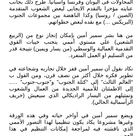
المحاولات فى اليونان وفرنسا وأسبانيا. طرح ذلك بجانب
عنايته مؤخرا بالتقدم الايجابى لبعض الشعوب المتقدمة
(الصين / روسيا) وكذا الناهضة بين مجموعات الجنوب
(البريكس …) مع نقده لبعض خطواتهم.
من هنا بشر سمير أمين بإمكان إنجاز نوع من (الربيع
الشعبي) علي مستوي أممي يتجنب خيبات القوي
التقدمية العمالية والوسطي (من يسار ويمين) نتييجة قدر
من التسليم او العمل المنفرد.
نكاد نقول أن سمير أمين قفز خلال تجاربه وشجاعته في
تطوير فكره خلال أكثر من نصف قرن، ومن القول ب
“العالم الثالث” إلى “كتلة الجنوب” و”جنوب-جنوب” …..
إلى الاطمئنان للأممية الجديدة من العمال والشعوب
وتمثيلهم من اليسار الراديكالي الذي سيعيش (خريف
الرأسمالية الحالي).
ويضع سمير أمين في أواخر حياته وفي هذه الورقة
وغيرها مشروعا يكاد يكون تنظيميا لهذا التصور الأممي
الذي ناقشته فيه لمراجعة إمكانات التنظيم في هذا
العصر.