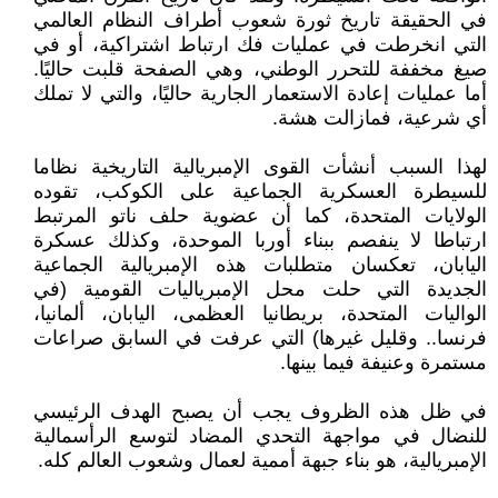
في الحقيقة تاريخ ثورة شعوب أطراف النظام العالمي
التي انخرطت في عمليات فك ارتباط اشتراكية، أو في
صيغ مخففة للتحرر الوطني، وهي الصفحة قلبت حاليًا.
أما عمليات إعادة الاستعمار الجارية حاليًا، والتي لا تملك
أي شرعية، فمازالت هشة.
لهذا السبب أنشأت القوى الإمبريالية التاريخية نظاما
للسيطرة العسكرية الجماعية على الكوكب، تقوده
الولايات المتحدة، كما أن عضوية حلف ناتو المرتبط
ارتباطا لا ينفصم ببناء أوربا الموحدة، وكذلك عسكرة
اليابان، تعكسان متطلبات هذه الإمبريالية الجماعية
الجديدة التي حلت محل الإمبرياليات القومية (في
الواليات المتحدة، بريطانيا العظمى، اليابان، ألمانيا،
فرنسا.. وقليل غيرها) التي عرفت في السابق صراعات
مستمرة وعنيفة فيما بينها.
في ظل هذه الظروف يجب أن يصبح الهدف الرئيسي
للنضال في مواجهة التحدي المضاد لتوسع الرأسمالية
الإمبريالية، هو بناء جبهة أممية لعمال وشعوب العالم كله.