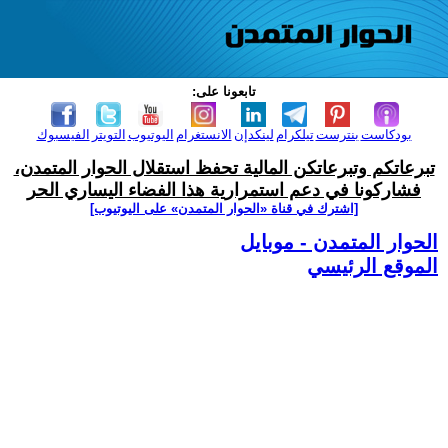
تابعونا على:
بودكاست
بنترست
تيلكرام
لينكدإن
الانستغرام
اليوتيوب
التويتر
الفيسبوك
تبرعاتكم وتبرعاتكن المالية تحفظ استقلال الحوار المتمدن،
فشاركونا في دعم استمرارية هذا الفضاء اليساري الحر
[اشترك في قناة ‫«الحوار المتمدن» على اليوتيوب]
الحوار المتمدن - موبايل
الموقع الرئيسي