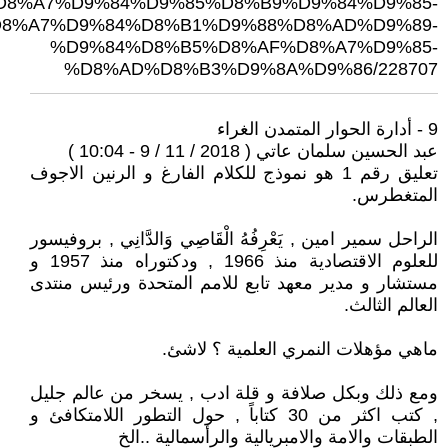
D8%A7%D9%84%D9%85%D8%B9%D9%84%D9%85-
8%A7%D9%84%D8%B1%D9%88%D8%AD%D9%89-
%D9%84%D8%B5%D8%AF%D8%A7%D9%85-
%D8%AD%D8%B3%D9%8A%D9%86/228707
9 - أدارة الحوار المتمدن الغراء
عبد الحسين سلمان عاتي ( 2018 / 11 / 9 - 10:04 )
تعليق رقم 1 هو نموذج للكلام الفارغ و الرنين الاجوف
المتغطرس.
الراحل سمير امين , يَعْرِفُهُ الْقَاصِي وَالدَّانِي , بروفيسور
للعلوم الاقتصادية منذ 1966 , ودكتوراه منذ 1957 و
مستشار و مدير معهد تابع للامم المتحدة ورئيس منتدى
العالم الثالث.
ماهي مؤهلات النمري العلمية ؟ لاشئ.
ومع ذلك وبكل صلافة و قلة ادب , يسخر من عالم جليل
, كتب اكثر من 30 كتاباً , حول التطور اللامتكافئ و
الطبقات والامة والامبريالية والرأسمالية ..الخ