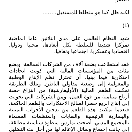
لكنه ظل كما هو متطلعا للمستقبل……..
(1)
شهد النظام العالمي على مدى الثلاثين عاما الماضية
تمركزا شديدا للسلطة بكل أبعادها، محليا ودوليا،
اقتصاديا وعسكريا، اجتماعيا وثقافيا.
فقد استطاعت بضعة آلاف من الشركات العمالقة، وبضع
مئات من المؤسسات المالية التي كونت اتحادات
احتكارية فيما بينها، أن تختزل نظم الإنتاج الوطنية
والمعولمة إلى وضعية مقاولي الباطن. وبتلك الطريقة
تمكنت الطغم المالية (الأوليغارشية) من انتزاع حصة
أرباح متنامية من قوة العمل، ومن الشركات التي تحولت
إلى إنتاج الريع حصرا لصالح الاحتكارات والطغم الحاكمة.
فبعدما تمكنت هذه الطغم من تدجين الأحزاب اليمينية
واليسارية الرئيسية والنقابات والمنظمات المسماة
بالمجتمع المدني، أضحت تمارس سطوة سياسية مطلقة،
إلى جانب إخضاع وسائل الإعالم لها من أجل بث التضليل