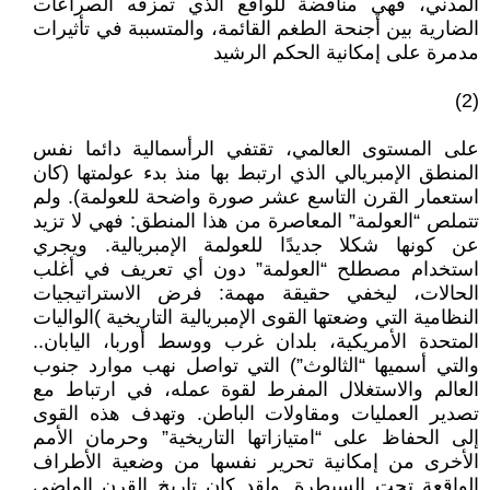
المدني، فهي مناقضة للواقع الذي تمزقه الصراعات
الضارية بين أجنحة الطغم القائمة، والمتسببة في تأثيرات
مدمرة على إمكانية الحكم الرشيد
(2)
على المستوى العالمي، تقتفي الرأسمالية دائما نفس
المنطق الإمبريالي الذي ارتبط بها منذ بدء عولمتها (كان
استعمار القرن التاسع عشر صورة واضحة للعولمة). ولم
تتملص “العولمة” المعاصرة من هذا المنطق: فهي لا تزيد
عن كونها شكلا جديدًا للعولمة الإمبريالية. ويجري
استخدام مصطلح “العولمة” دون أي تعريف في أغلب
الحالات، ليخفي حقيقة مهمة: فرض الاستراتيجيات
النظامية التي وضعتها القوى الإمبريالية التاريخية )الواليات
المتحدة الأمريكية، بلدان غرب ووسط أوربا، اليابان..
والتي أسميها “الثالوث”) التي تواصل نهب موارد جنوب
العالم والاستغلال المفرط لقوة عمله، في ارتباط مع
تصدير العمليات ومقاولات الباطن. وتهدف هذه القوى
إلى الحفاظ على “امتيازاتها التاريخية” وحرمان الأمم
الأخرى من إمكانية تحرير نفسها من وضعية الأطراف
الواقعة تحت السيطرة. ولقد كان تاريخ القرن الماضي