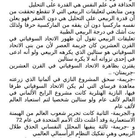
الحذاقة في علم النفس هي القدرة على التحليل
ومن متابعتي لتعليقات الربيعي التي لا تنقطع تحققت من
أن قدرة الربيعي على التحليل هي دون الصفر فهو يعلن
نفسه ماركسيا دون أن يفقه من الماركسية حرفا ولذلك
بت أشك في درجة الربيعي الطبية
تعليقات الربيعي تقول أن ظهور الاتحاد السوفياتي في
القرن العشرين كان جريمة العصر لأن من بنى الاتحاد
السوفياتي هو ستالين الذي يكرهه الربيعي ولو أنه ادعى
في إحدى نزواته أنه لا يكره ستالين
يقترن بظاهرة الاتحاد السوفياتي في القرن العشرين
-جريمتان- ..
-جريمة- سحق المشروع النازي في ألمانيا الذي زرعته
معاهدة فرساي التي لم يكن الاتحاد السوفياتي طرفا
فيها، النازية الهتلرية كانت مشروع الرايخ الألماني في
العالم لألف عام ولو ستالين شخصيا لتم استعباد العالم
لألف عام
و-الجريمة- الثانية كانت تحرير شعوب العالم من الهيمنة
الاستعمارية وقد أعلنت ذلك الأمم المتحدة في عام 72
و -جريمة- ثالثة ينفيها المحلل النفساني الحذق طلال
الربيعي وهي تفكيك النظام الرأسمالي العالمي