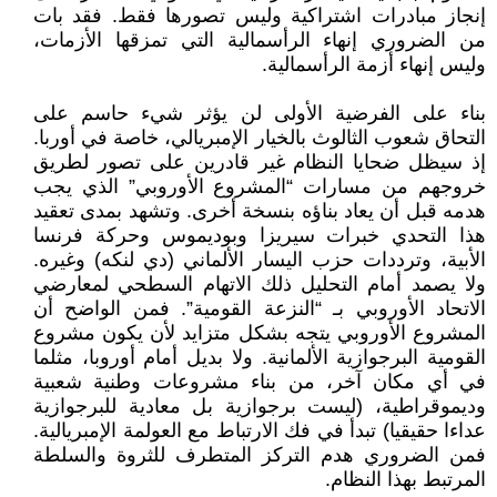
إنجاز مبادرات اشتراكية وليس تصورها فقط. فقد بات
من الضروري إنهاء الرأسمالية التي تمزقها الأزمات،
وليس إنهاء أزمة الرأسمالية.
بناء على الفرضية الأولى لن يؤثر شيء حاسم على
التحاق شعوب الثالوث بالخيار الإمبريالي، خاصة في أوربا.
إذ سيظل ضحايا النظام غير قادرين على تصور لطريق
خروجهم من مسارات “المشروع الأوروبي” الذي يجب
هدمه قبل أن يعاد بناؤه بنسخة أخرى. وتشهد بمدى تعقيد
هذا التحدي خبرات سيريزا وبوديموس وحركة فرنسا
الأبية، وترددات حزب اليسار الألماني (دي لنكه) وغيره.
ولا يصمد أمام التحليل ذلك الاتهام السطحي لمعارضي
الاتحاد الأوروبي بـ “النزعة القومية”. فمن الواضح أن
المشروع الأوروبي يتجه بشكل متزايد لأن يكون مشروع
القومية البرجوازية الألمانية. ولا بديل أمام أوروبا، مثلما
في أي مكان آخر، من بناء مشروعات وطنية شعبية
وديموقراطية، (ليست برجوازية بل معادية للبرجوازية
عداءا حقيقيا) تبدأ في فك الارتباط مع العولمة الإمبريالية.
فمن الضروري هدم التركز المتطرف للثروة والسلطة
المرتبط بهذا النظام.