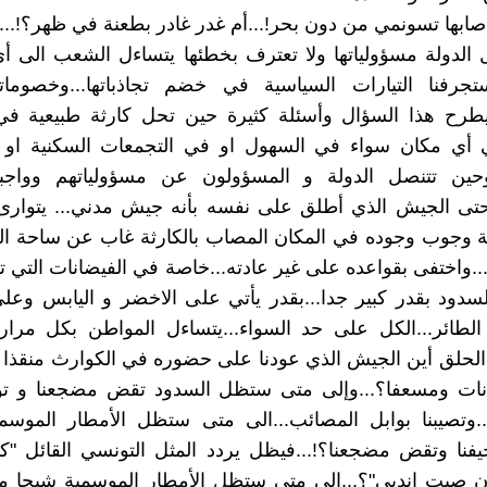
أصابها تسونمي من دون بحر!...أم غدر غادر بطعنة في ظهر؟!...
 الدولة مسؤولياتها ولا تعترف بخطئها يتساءل الشعب الى أ
جرفنا التيارات السياسية في خضم تجاذباتها...وخصومات
ويطرح هذا السؤال وأسئلة كثيرة حين تحل كارثة طبيعية في
 أي مكان سواء في السهول او في التجمعات السكنية او ال
وحين تتنصل الدولة و المسؤولون عن مسؤولياتهم وواجبا
حتى الجيش الذي أطلق على نفسه بأنه جيش مدني... يتوارى
 وجوب وجوده في المكان المصاب بالكارثة غاب عن ساحة الو
...واختفى بقواعده على غير عادته...خاصة في الفيضانات التي ت
سدود بقدر كبير جدا...بقدر يأتي على الاخضر و اليابس وعل
 الطائر...الكل على حد السواء...يتساءل المواطن بكل مرا
حلق أين الجيش الذي عودنا على حضوره في الكوارث منقذا ل
نات ومسعفا؟...وإلى متى ستظل السدود تقض مضجعنا و تؤر
..وتصيبنا بوابل المصائب...الى متى ستظل الأمطار الموسم
يفنا وتقض مضجعنا؟!...فيظل يردد المثل التونسي القائل "
ان صبت اندبي"؟...الى متى ستظل الأمطار الموسمية شبحا م