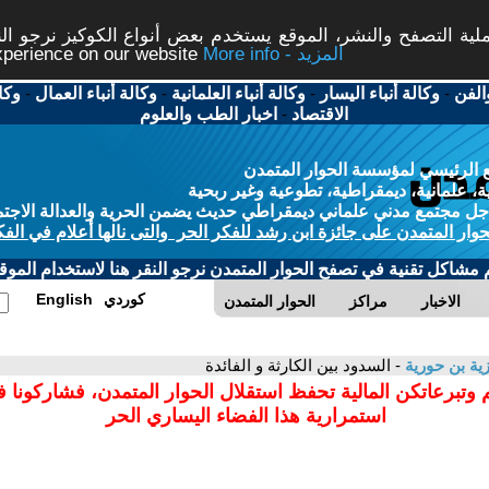
ة التصفح والنشر، الموقع يستخدم بعض أنواع الكوكيز نرجو النق
More info - المزيد
experience on our website
الفن
-
وكالة أنباء اليسار
-
وكالة أنباء العلمانية
-
وكالة أنباء العمال
-
وكا
الاقتصاد
-
اخبار الطب والعلوم
 الرئيسي لمؤسسة الحوار المتمدن
، علمانية، ديمقراطية، تطوعية وغير ربحية
ل مجتمع مدني علماني ديمقراطي حديث يضمن الحرية والعدالة الاجتم
حوار المتمدن على جائزة ابن رشد للفكر الحر والتى نالها أعلام في الفك
م مشاكل تقنية في تصفح الحوار المتمدن نرجو النقر هنا لاستخدام الموقع
كوردي
English
الاخبار
مراكز
الحوار المتمدن
ية بن حورية
- السدود بين الكارثة و الفائدة
 وتبرعاتكن المالية تحفظ استقلال الحوار المتمدن، فشاركونا 
استمرارية هذا الفضاء اليساري الحر