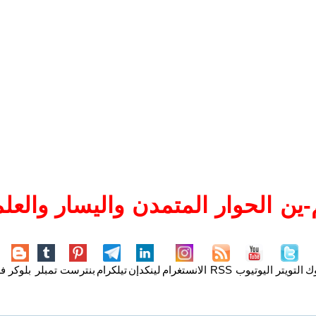
ين الحوار المتمدن واليسار والعلم
وك
التويتر
اليوتيوب
RSS
الانستغرام
لينكدإن
تيلكرام
بنترست
تمبلر
بلوكر
فل