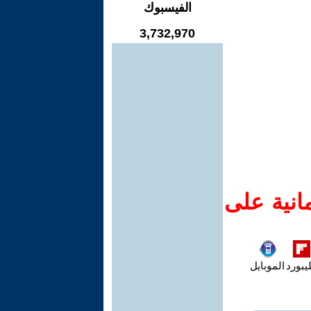
الفيسبوك
3,732,970
انية على
يبورد
الموبايل