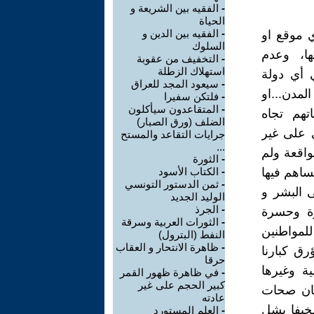
-
الفقيه بين الشريعة و
الحياة
-
الفقيه بين الدين و
ي موقع او
السلوك
ها، وعدم
-
التخفيف من عقوبة
استهلاك الزطلة
 أي دولة
-
سيعود المجد للعراق
مدن...او
-
فلتكن سفيرا
-
المتقاعدون سيأكلون
تهم تجاه
الضلف (ورق الصبار)
 على غير
جرايات التقاعد والمستح
...
اقعة ولم
-
الثورة
ساهم فيها
-
الكتاب الأسود
-
ثمن الدستور التونسي
ى البشر و
الوليد الجديد
-
الجرذ
رة وحسرة
-
الثورات العربية وسرقة
لمواطنين
النفط (البترول)
-
ظاهرة الانتحار و العقاب
ق كبارنا
حرقا
ية وغيرها
-
في ظاهرة ظهور القمر
كبير الحجم على غير
كان صحات
عادته
خيفا يشل
-
العلم المستورد