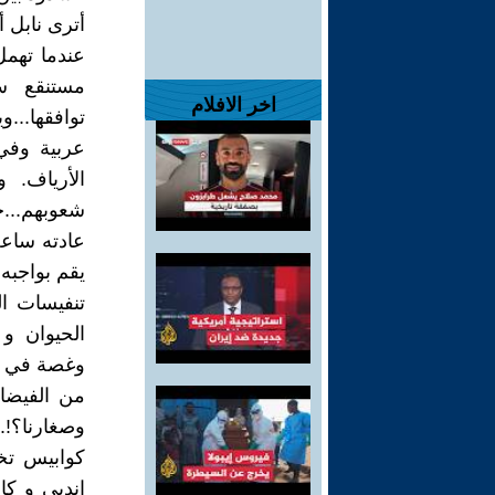
أترى نابل 
عندما تهمل
مستنقع ست
اخر الافلام
توافقها...
عربية وفي
الأرياف. 
شعوبهم...
عادته ساعة
يقم بواجبه
تنفيسات ال
الحيوان و
وغصة في ال
من الفيضا
وصغارنا؟!.
كوابيس تخ
اندبي و ك