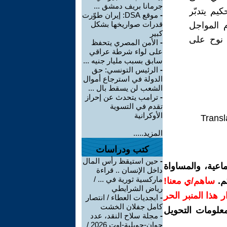
جرمانا بريف دمشق ...
يم يتدبّر
-
موقع DSA: إيران طوّرت
قدرات صواريخها بشكل
 المواجل
كبير
 نوح على
-
الأمن المصري يتحفظ
على لواء شرطة عراقي
سابق بسبب مليار جنيه ...
-
الرئيس التونسي: حق
الدولة في استرجاع أموال
الشعب لن يسقط بال ...
-
ترامب يتحدث عن إحراز
تقدم في التسوية
الأوكرانية
Transl
المزيد.....
كتب ودراسات
-
حين استيقظ رأس المال
اعية، والمساواة
داخل الإنسان .. قراءة
ماركسية ثورية في ... /
م.
ساهم/ي معنا!
رياض الشرايطي
رار هذا المنبر الحر
-
ابجديات العطاء / انتصار
كامل جفلان الخشت
معلومات التحويل
-
مجلة سلاح النقد، عدد
جوان-جويلية-اوت 2026 /