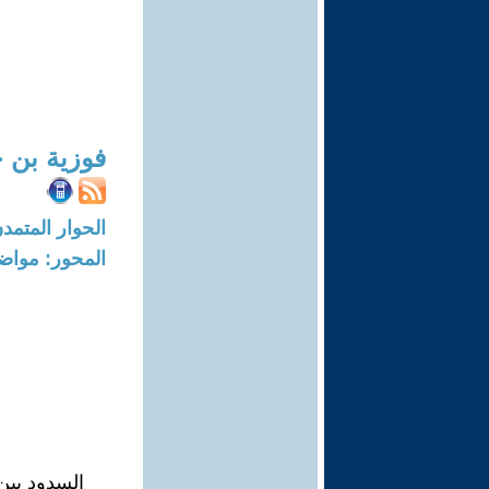
فوزية بن 
الحوار المتمدن-العدد: 6025 - 18
المحور: مواض
السدود بين 