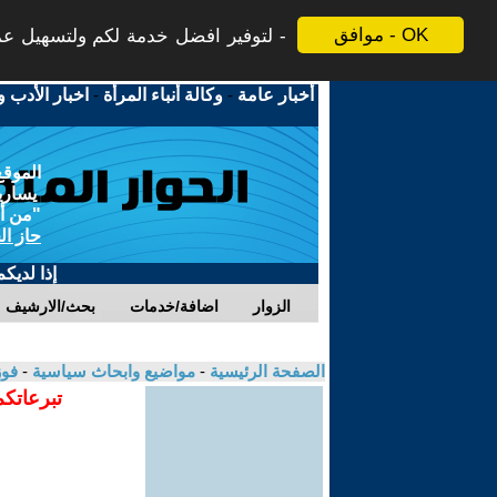
موافق - OK
لتوفير افضل خدمة لكم ولتسهيل عملي
أخبار عامة
-
وكالة أنباء المرأة
-
اخبار الأدب و
الموقع
يسارية
"من أج
حاز ال
إذا لديك
الزوار
اضافة/خدمات
بحث/الارشيف
الصفحة الرئيسية
-
مواضيع وابحاث سياسية
-
فوز
تبرعاتكم