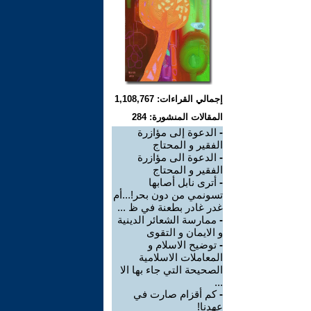
إجمالي القراءات: 1,108,767
المقالات المنشورة: 284
-
الدعوة إلى مؤازرة
الفقير و المحتاج
-
الدعوة الى مؤازرة
الفقير و المحتاج
-
أترى نابل أصابها
تسونمي من دون بحر!...أم
غدر غادر بطعنة في ظ ...
-
ممارسة الشعائر الدينية
و الايمان و التقوى
-
توضيح الاسلام و
المعاملات الاسلامية
الصحيحة التي جاء بها الا
...
-
كم أقزام صارت في
عهدنا!