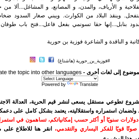
فلاحية و الأرياف، والمدن، و المصانع، و المشاغل...ألا من حك
تفحل. وينقذ البلاد من الكوارث. ويبني صغار السدود ضخام
دود بنابل...إنها حقا تسونمي بفعل فاعل...فتح باب طوفان
لكاتبة و الناقدة و الشاعرة فوزية بن حورية
#فوزية_بن_حورية (هاشتاغ)
موضوع إلى لغات أخرى -
ate the topic into other languages
Powered by
Translate
شروع تطوعي مستقل يسعى لنشر قيم الحرية، العدالة الاجتم
. ولضمان استمراره واستقلاليته، يعتمد بشكل كامل على دعمك
دعمكم بمبلغ 10 دولارات سنويًا أو أكثر حسب إمكانياتكم، تساهمون في استم
وتًا قويًا للفكر اليساري والتقدمي
،
انقر هنا للاطلاع على 
م هذا المشروع
.