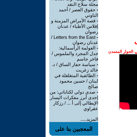
مجلة سلاح النقد
-
حقوق العصر / أحمد
التاوتي
-
قصة الأمراض المزمنة و
إفلاس الأطباء / عدنان
رضوان
Letters from the East /
-
عدنان رضوان
-
العولمة الرأسمالية:
الحوار المتمدن
جدل المجرد والملموس /
فاخر جاسم
-
سياسة حفار الساق / د.
خالد زغريت
-
الطائفية المتغلغلة في
لبنان / حسين محمود
صالح
-
صدى دولي لكتاباتي: من
إحدى أبرز مفكرات اليسار
الإيطالي إلى أ ... / رزكار
عقراوي
المزيد.....
المعجبين بنا على