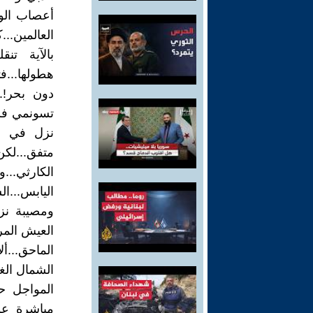
أعصاب الور
العالمين...
بالآية ت
هطولها...ف
دون بحر!..
تسونمي فسا
نزل في غير
متفق...لكن
الكارثي...
اليابس...ا
ومصيبة نزل
العيش المر
الماحق...أ
الشمال الغ
المواجل ح
مباشرة عوض