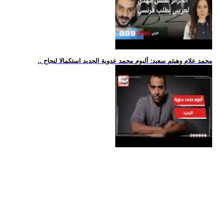
.. محمد علام وهيثم سعيد: ألبوم محمد عدوية الجديد استكمالا لنجاح