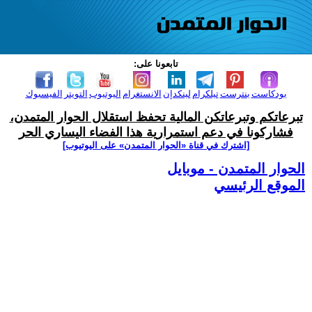
تابعونا على:
بودكاست
بنترست
تيلكرام
لينكدإن
الانستغرام
اليوتيوب
التويتر
الفيسبوك
تبرعاتكم وتبرعاتكن المالية تحفظ استقلال الحوار المتمدن،
فشاركونا في دعم استمرارية هذا الفضاء اليساري الحر
[اشترك في قناة ‫«الحوار المتمدن» على اليوتيوب]
الحوار المتمدن - موبايل
الموقع الرئيسي