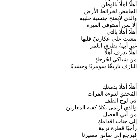
أهلًا أهلًا بالوطن
الجاهض لخرائط الأرض
والذي لايمنح جنسية حليبه
إلا لمن أستوفى الغيرة
أهلًا أهلًا بالتي
مشت على عكازتيّ قلبها
غير أبهةً بطرق العُمر
اهلًا تذرف أهلًا
من شباكي لجُرحكِ
النازف تاريخًا سومريًا وحشديًا
أهلًا أهلًا بدمعكِ
المُحققِ لنبوءة الفرات
في لوح الطف
والذي أرتمى بكلا كفيه المعارين
من أبي الفضل
إلى جناب اقدامكِ
رأجيًا قطرة تربية
فيرجع إلى سابق مصيرنا