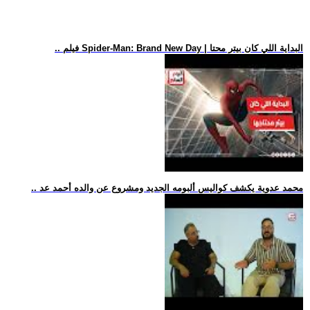
.. فيلم Spider-Man: Brand New Day | البداية اللي كان بيتر محتا
.. محمد عدوية يكشف كواليس ألبومه الجديد ومشروع عن والده أحمد عد