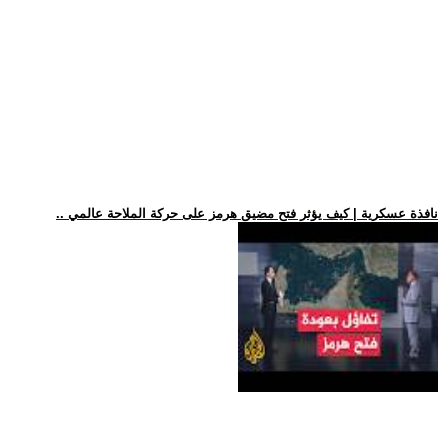
.. نافذة عسكرية | كيف يؤثر فتح مضيق هرمز على حركة الملاحة عالمي