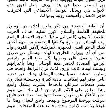
من الوصول بعيدا في هذا الهدف, ولعل أقوى هذه
الأدوات هي وسائل التواصل الاجتماعي التي اخترقت
حاجز الاتصال وأصبحت روتينا يوميا لنا.
أن الغاية الحقيقية من ذكر ماورد أعلاه هو الوصول
للحقيقة الكامنة والسلاح الأبرز لتنفيذ أهداف الحرب
الناعمة ألا وهي (السوشل ميديا) فنتيجة الانتشار الواسع
لهذه الوسائل من جهة وكلفتها الرخيصة من جهة أخرى
كذلك الدعم العلني للأجهزة الأمريكية (الأمن القومي والـ
سي آي أي ووزارة الخارجية) لهذه الوسائل عن طريق
نشرها والعمل على وصولها لكل بقاع العالم وتدعيم
البرامج المضادة لحضر هذه الوسائل وهذا باعترافهم
وليست اوهام كاتب ثوري. لذلك نرى الترابط واضحا في
محاربة الحشد نفسيا وهذه الوسائل وذلك عبر تجنيد
أُناس توفر لهم إمكانيات مادية كبيرة ولوجستية فيبادرون
لنشر صفحات سرعان مانجدها انتشرت بشكل واسع
وهذا ينطبق على الكثير اليوم من قبيل تلك التي تقوم
بنشر الأفكار عن طريق صفحات واسعة حيث نجد فارق
التوقيت ووحدة الموضوع والهدف واضح للعيان وهذا ما
يقودنا بلا شك لإدارة واحدة لجميع هذه الصفحات، تقوم