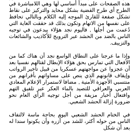
هذه الصفحات على مبدأ أساسي لها وهي اللامباشرة في
الطرح أي طرح القضية بشكل محايد والتركيز على نقاط
تشكل صفعة للقارئ الموجه إليه الكلام وبالتالي تحافظ
على نفسها من الاتهام وتكون بذلك قد حققت الغاية التي
دُعمت من أجلها , فاليوم نجد هؤلاء يبدعون في توجيه
الناس بالضد من الحشد عبر الترويج للأكاذيب والشائعات
والتزييف.
وإذا ما عرجنا على النطاق الواسع نجد أن هناك كما من
الأفعال التي تمارس بحق هؤلاء الإبطال لقتالهم نفسيا بعد
أن عجزوا عن مواجهتهم عسكريا من قبيل تأخير الرواتب
وإيقاف قانونهم الذي ينص على مساواتهم بأقرانهم من
منتسبي الأجهزة الأمنية , مضافا لاستمرار الإعلام المعادي
العربي والعراقي للتصيد بالماء العكر عبر تلفيق التهم
وافتعال أخبار مزيفة من أجل توجيه الرأي العام نحو
ضرورة إزالة الحشد الشعبي.
في الختام الحشد الشعبي اليوم بحاجة ماسة لالتفاف
الناس من حوله أكثر، للشد من أُزره وأن يكونوا سندا له
بعد أن شكل