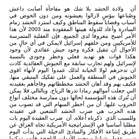
أن ولادة الحشد بلا شك هو مفاجأة أصابت داعش
وصُناعها ببؤسٍ لازالوا يعيشونه ومن دون الخوض في
أسباب وقضايا سقوط المناطق وكيف استرد الحشد زمام
المبادرة وأعاد للدولة هيبتها المفقودة منذ 2003 لأن هذا
الأمر أصبح معروفا لدى الجميع. فإن العقلية المتمرسة
للأمريكيين ومن خلفهم إسرائيل لايمكن في أي حالٍ من
الأحوال أن تتقبل فكرة وجود جيش عقائدي لأن وجود
هكذا قوات هو تهديد فعلي وخطر وجودي بالنسبة
لإسرائيل ولهم تجارب سابقة مع الجيوش العقائدية كادت
ان تدحرهم لولا الخيانة لذلك عمدوا اليوم لأنهاء اقوى
الجيوش في المنطقة والعمل على تفكيك المتبقي منها,
فكيف بهم وقد أهان الحشد مخططاتهم وفاجأهم بعقيدته
التي جعلت أموالهم رمادا تذرها الرياح, وبالتالي فلا يمكن
أن تُترك هذه المؤسسة لحالها دون ممارسة مختلف أنواع
الحروب عليها, أن من أخطر السهام التي قد تصوب من
هذه الحرب هي ضرب الحشد الشعبي في عقيدته
وللسبب الذي ذكرناه أعلاه, أن ضرب العقيدة اليوم بات
مطلبا أساسيا في الإستراتيجية الأمريكية تجاه العراق عن
طريق إشاعة الأفكار والمبادئ الدخيلة التي بدأت اليوم
تزين عقول شبابنا وبوجود الأدوات الناجحة فأنهم تمكنوا