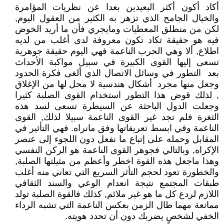
أكاد أكون أكثر البعيدين بعدا عن نظريات المؤامرة
والخيال الجامح الذي تزهر به الكثير من العقول اليوم,
لكن من منطلق المعطيات ومايجري فأن ما أريد الخوض
فيه هو حقيقة تكاد تكون معروفة لدى أغلب من لديه
اطلاع, ألا وهي الحرب الناعمة فهي اليوم حقيقة جوهرية
تسعى إليها القوى الكبيرة في سبيل مواكبة الأحداث
بعد التطور في وسائل الاتصال الذي ألغى فكرة الحدود
وجعل منها مجرد أشكال هندسية لا محل لها من الإغلاق
, لذلك قوض هذا التطور استخدام القوى الصلبة كثيرا
وجعلت الدول الباحثة عن السيطرة تسعى لسد هذه
الثغرة فلم تجد غير القوى الناعمة سبيلا لذلك, القوى
الناعمة وفي ابسط تعريفاتها وفق مانراه. فهي التأثير في
المقابل وحمله على إتباع ما نفعل دون اللجوء إلى عنصر
الإكراه, وبالتالي فجوهر القوى الناعمة هو الركن النفسي
وهذا ماجعل هذه القوة اخطر وأعظم من مثيلتها الصلبة,
والخطورة تعود لحجم التأثر السريع التي تعاني منه أغلب
طبقات المجتمع نتيجة انعدام الوعي والسند الثقافي
اللازم لردع كل ما هو غير ملائم, كذلك فالقوة الصلبة تولد
ممانعة مهما طال الزمن بعكس الناعمة التي تشبه الرداء
الخفي لشخصٍ يضربك دون أن تحدد هويته.