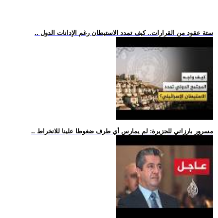
.. ستة عقود من القرارات.. كيف تمدد الاستيطان رغم الإدانات الدول
.. مسرور بارزاني للجزيرة: لم يمارس أي طرف ضغوطا علينا للانخراط