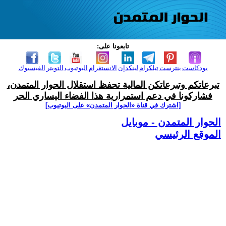
تابعونا على:
بودكاست
بنترست
تيلكرام
لينكدإن
الانستغرام
اليوتيوب
التويتر
الفيسبوك
تبرعاتكم وتبرعاتكن المالية تحفظ استقلال الحوار المتمدن،
فشاركونا في دعم استمرارية هذا الفضاء اليساري الحر
[اشترك في قناة ‫«الحوار المتمدن» على اليوتيوب]
الحوار المتمدن - موبايل
الموقع الرئيسي