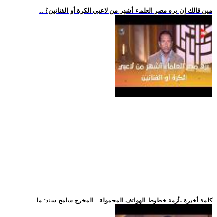
.. مين قالك إن بره مصر العلماء أشهر من لاعبي الكرة أو الفنانين؟
.. كلمة أخيرة -أزمة خطوط الهواتف المحمولة.. المخرج سامح سند: ما