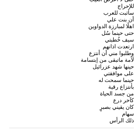
للإحراج
سأثبت للعرب
أن بنت علي
اهلًا لمبارزة الدواوين
حتى حينما سُل
سيف خُطبتي
ارتعدت اذانهم
وطلبوا مني أن أنتزع
لَأمة ماتبقى من إبتسامة
حينها شهد عزرائيل
على موافقتي
حينما سمحت له
بأنتزاع رقية
من جسد الحياة
كآخر درع
كان يقيني بصبرٍ
سهام
ذلك الرأس