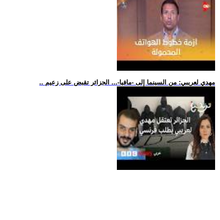
.. مهدي لعريبي: من السينما إلى -مافيا-... الجزائر تقبض على زعيم