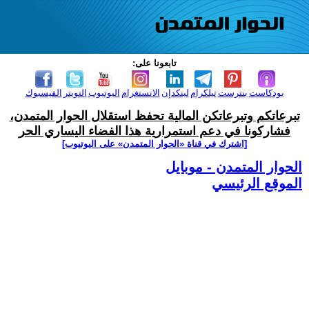
تابعونا على:
بودكاست
بنترست
تيلكرام
لينكدإن
الانستغرام
اليوتيوب
التويتر
الفيسبوك
تبرعاتكم وتبرعاتكن المالية تحفظ استقلال الحوار المتمدن،
فشاركونا في دعم استمرارية هذا الفضاء اليساري الحر
[اشترك في قناة ‫«الحوار المتمدن» على اليوتيوب]
الحوار المتمدن - موبايل
الموقع الرئيسي