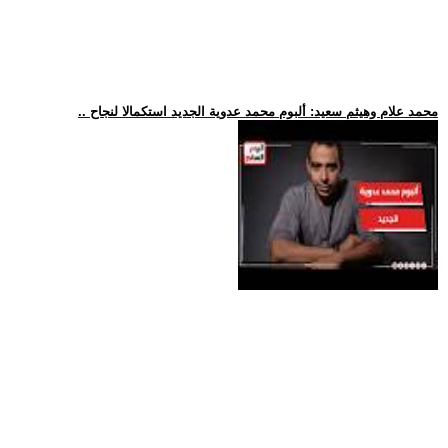
.. محمد علام وهيثم سعيد: ألبوم محمد عدوية الجديد استكمالا لنجاح