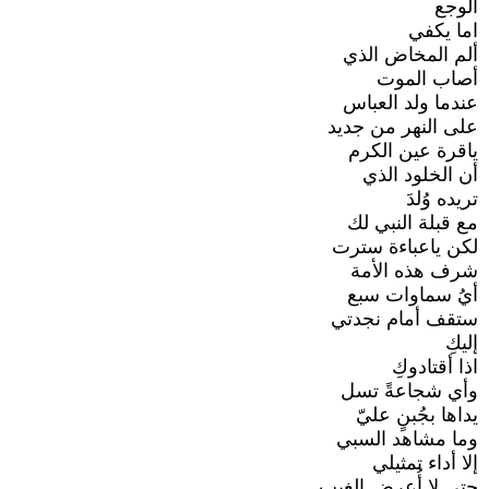
الوجع
اما يكفي
ألم المخاض الذي
أصاب الموت
عندما ولد العباس
على النهر من جديد
ياقرة عين الكرم
أن الخلود الذي
تريده وُلدَ
مع قبلة النبي لك
لكن ياعباءة سترت
شرف هذه الأمة
أيُ سماوات سبع
ستقف أمام نجدتي
إليكِ
اذا أقتادوكِ
وأي شجاعةً تسل
يداها بجُبنٍ عليّ
وما مشاهد السبي
إلا أداء تمثيلي
حتى لا أُعرض الغيب