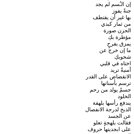
إن الـُسم لم يجد
جنةً يفوز
بها غير أن يقتطف
من ثمار كبدي
الحزن صورة
مؤطرة بكِ
يمزق بفرحٍ
ما إن خرج عن
شحوبكِ
اختاه في قلبي
أمنيةٌ تريد
الانقضاض على القدر
ترسم بأسنانها
جسمٌ يولد من رحم
الخلود
يندفع رأسها بلهفة
الذبح لدرجة الانفصال
عن الجسد
فقالت بلهجةٍ تعلو
على ابجديتها حروف