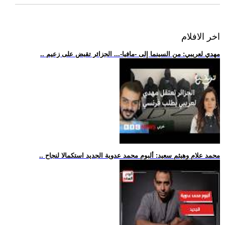
اخر الافلام
.. مهدي لعريبي: من السينما إلى -مافيا-... الجزائر تقبض على زعيم
.. محمد علام وهيثم سعيد: ألبوم محمد عدوية الجديد استكمالا لنجاح