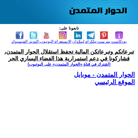
تابعونا على:
بودكاست
بنترست
تيلكرام
لينكدإن
الانستغرام
اليوتيوب
التويتر
الفيسبوك
تبرعاتكم وتبرعاتكن المالية تحفظ استقلال الحوار المتمدن،
فشاركونا في دعم استمرارية هذا الفضاء اليساري الحر
[اشترك في قناة ‫«الحوار المتمدن» على اليوتيوب]
الحوار المتمدن - موبايل
الموقع الرئيسي