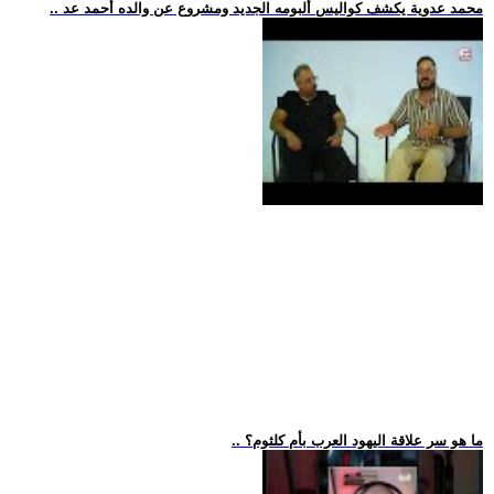
.. محمد عدوية يكشف كواليس ألبومه الجديد ومشروع عن والده أحمد عد
.. ما هو سر علاقة اليهود العرب بأم كلثوم؟