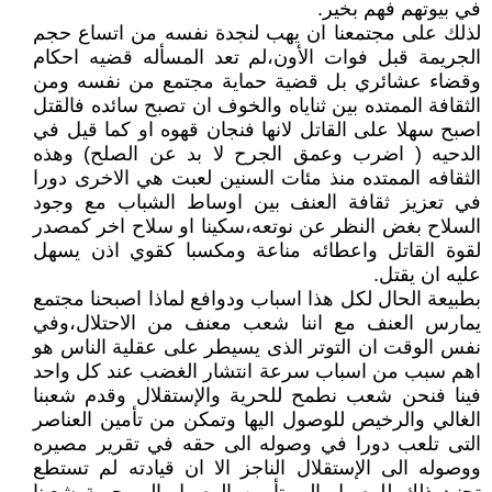
في بيوتهم فهم بخير.
لذلك على مجتمعنا ان يهب لنجدة نفسه من اتساع حجم
الجريمة قبل فوات الأون،لم تعد المسأله قضيه احكام
وقضاء عشائري بل قضية حماية مجتمع من نفسه ومن
الثقافة الممتده بين ثناياه والخوف ان تصبح سائده فالقتل
اصبح سهلا على القاتل لانها فنجان قهوه او كما قيل في
الدحيه ( اضرب وعمق الجرح لا بد عن الصلح) وهذه
الثقافه الممتده منذ مئات السنين لعبت هي الاخرى دورا
في تعزيز ثقافة العنف بين اوساط الشباب مع وجود
السلاح بغض النظر عن نوتعه،سكينا او سلاح اخر كمصدر
لقوة القاتل واعطائه مناعة ومكسبا كقوي اذن يسهل
عليه ان يقتل.
بطبيعة الحال لكل هذا اسباب ودوافع لماذا اصبحنا مجتمع
يمارس العنف مع اننا شعب معنف من الاحتلال،وفي
نفس الوقت ان التوتر الذى يسيطر على عقلية الناس هو
اهم سبب من اسباب سرعة انتشار الغضب عند كل واحد
فينا فنحن شعب نطمح للحرية والإستقلال وقدم شعبنا
الغالي والرخيص للوصول اليها وتمكن من تأمين العناصر
التى تلعب دورا في وصوله الى حقه في تقرير مصيره
ووصوله الى الإستقلال الناجز الا ان قيادته لم تستطع