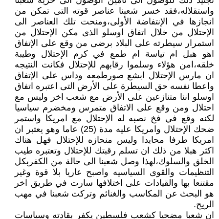
تجنيد ذلك للوصول الى تأمين الوصول الى حرية شعبنا
واستقلاله،فقد خسر شعبنا عناصر قوته التى تمكن من
انجازها في الإنتفاضة الأولى،ومنحت تلك العناصر الى
الإحتلال من خلال اتفاق اوسلو الذى مكن الإحتلال من
استمرار سيطرته على البلاد برضى من وقع على الإتفاق
اهو هبل ام تياسة ام طمع في كرم الإحتلال وطيبة
خلقه،امن هؤلاء وسلموا رقابهم للإحتلال فكانت النتيجه
ان مارس الإحتلال ابشع صورطمعه وداس على الإتفاق
واعطا نفسه حق السيطرة على الأرض التى اعتبره اتفاق
اوسلو اننا متنازعين على الأرض مع شعب اخر وليس مع
احتلال ومن وقع على الاتفاق متمرس ومخضرم سياسيا
لكنه وقع في فخ نصبه له الإحتلال مع امريكا واستمر
ضحك الإحتلال وامريكا عليه مدة (25) عاما وهو يعتبر ان
امريكا طرفا محايدا وليس منحازه للإحتلال فهل هناك
اكثر هبلا من ذلك ان تسلم رقبتك للإحتلال وتعتبره طيب
الخلق والسلوك،لهذا وصل شعبنا الى حالة من الكفربكل
التنظيمات والقوى السياسيه واصبح عاريا بلا قوة وغير
مقتنعا بها والقيادات على اختلافها سارت في طريق اخر
هو البحث عن المكاسب والغنائم وتركت شعبنا في مهب
الريح.
ان شعبا مضحيا كشعب فلسطين يكفر بقادته وسياسات