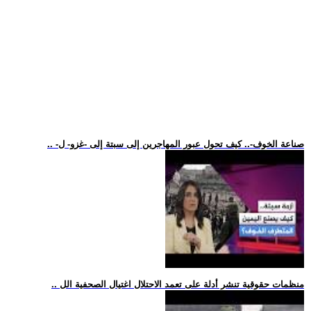
.. -صناعة الخوف-.. كيف تحول عبور المهاجرين إلى سبتة إلى -غزو- ل
.. منظمات حقوقية تنشر أدلة على تعمد الاحتلال اغتيال الصحفية الل