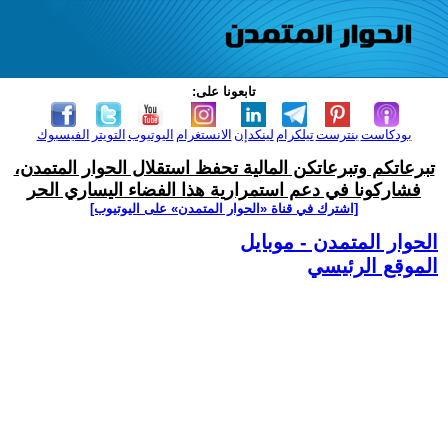
تابعونا على:
بودكاست
بنترست
تيلكرام
لينكدإن
الانستغرام
اليوتيوب
التويتر
الفيسبوك
تبرعاتكم وتبرعاتكن المالية تحفظ استقلال الحوار المتمدن،
فشاركونا في دعم استمرارية هذا الفضاء اليساري الحر
[اشترك في قناة ‫«الحوار المتمدن» على اليوتيوب]
الحوار المتمدن - موبايل
الموقع الرئيسي