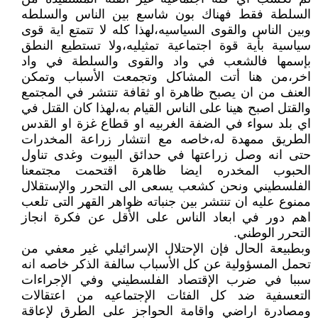
السلطة فقط فهناك بون شاسع بين الناس والسلطه
وبين الناس والقوى السياسيه،لهذا كله لا تتمتع اية قوى
سياسية بأية قوة اجتماعية تمثيليه،ولا تستطيع النطق
بإسمها فالشعب في واد والقوى والسلطة في واد
اخر،من هنا أتت المشاكل وتجمعت الأسباب وتمكن
العنف من ان يصبح ظاهرة او ثقافة تنتشر في المجتمع
والقتل اصبح هينا على الناس القيام به،لهذا كان القتل في
اي بلد سواء في الضفة الغربيه او قطاع غزة او القدس
الطريق ممهدة له،خاصه مع انتشار زراعة المخدرات
حتى انه وصل زراعتها في حدائق البيوت وغدى تناول
الحبوب المخدره ايضا ظاهرة اقتحمت مجتمعنا
الفلسطيني ونحن كشعب يسعى الى التحرر والإستقلال
ممنوع عليه ان تنتشر بين جنباته ظواهر القهر التى تلعب
اهم دور في ابعاد الناس على الأقل عن فكرة انجاز
التحرر الوطني.
وبطبيعة الحال فإن الإحتلال الإسرائيلي غير معفي من
تحمل المسؤولية عن كل الأسباب سالفة الذكر خاصه انه
سببا في ضرب الإقتصاد الفلسطيني وفي الإجراءات
التعسفية ضد كل الفئات الإجتماعيه من اعتقالات
ومصادرة اراضي واقامة الحواجز على الطرق لإعاقة