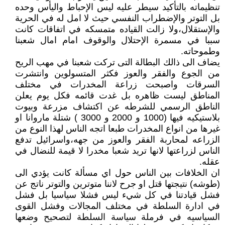
تنظيماته بالتأكيد سيطر عليه ليس الإحباط واليأس وحده
بل التوتر والإضطراب النفسي حيث لا امل له في الحرية
والإستقلال،ولا زالت القياده متمسكه في اتفاقات كانت
سببا في مسمرة الإحتلال والوقوف امام امال شعبنا
وطموحاته.
يضاف الى ذالك البطالة التى تركت شعبنا في مهب الريح
من الجوع والفقر والعوز فكثر المتسولوين وانتشرت
السرقات واصبحت زراعة المخدرات في مختلف
المناطق ليست ظاهره بل غدت قائمه فكل يوم يعلن
الناطق الرسمي للشرطه عن اكتشاف مزرعة وبيوت
بلاستيكيه فيها (1000 و 2000 و 3000 ) شتلة ماروانا او
غيرها من انواع المخدرات طبعا اتجه الناس لهذا النوع من
الزراعه لمحاربة الفقر والعوز من جهه،واسرائيل تدفع
الناس لزراعتها لانها تريد شعبا مخدرا لا قيمة للنضال في
عقله.
ان الخلافات بين الناس حول اي مسألة كانت يؤدي الى
(طوشه) نتيجتها قتل او جرح لاننا متوترين والتوتر ناتج عن
فشل قيادتنا في كل شيء ليس فشلا سياسيا بل فشل
في ادارة السلطة في مختلف المجالات وفشل القوى
السياسيه في فرملة سياسة السلطة لتصحيح وضعها