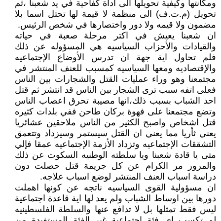
ومكانتها وكيفية تحويلها الى اداة كفاحية في يد شعبنا ،ثم
تحويل (م.ت.ف) الى منظمة لا قيمة لها تحتل اسما بلا
مضمون ولا قيمه ولا دور واختصارها في شخص الرئيس.
ان شعبنا يعيش في اكتر مرحلة صعبة في حياته
والقيادات والأحزاب السياسيه هي المسؤوله عن ذلك
فلم تحاول اية جهة ان تدرس الأوضاع الإجتماعيه
والإقتصاديه ومعها السياسيه كمسبب للعنف المنتشر في
مجتمعنا وهو وراء عمليات القتل والشجارات بين الناس
فعلى اتفه سبب ترى الشجار بين الناس قد انتشر ثم قتل
احد الشباب بسبب ذلك،انها مصيبة تحرق اعصاب الناس
وتضع مجتمعنا على فهوة بركان طاحن ففي بلدات كثيره
قتل اشخاص واصبح الكثير من الناس ملاحقين عشائريا
يعني ثأريا مما يعني ان القتل سيستمر وسيزداد وتتعمق
التشققات الإجتماعيه وتزداد الأزمة الإجتماعيه عمقا فإلي
متى يا قادة شعبنا ويا سلطته الوطنيه السكوت عن ذلك
والمرور مر الكرام عن كل جريمة قتل حصلت دون
دراسة اسباب العنف المنتشر لوضع اسباب علاجه.
ان مسؤولية القوى السياسيه ناتجه عن كونها اهملت
دورها بين اوساط الشباب ولم يعد لها اية قاعدة اجتماعية
ليس فقط تمثلها بل لا تدافع عنها والسلطة الفلسطينيه
لم تكسب اي فئة اجتماعية غير الفئة المستفيدة من