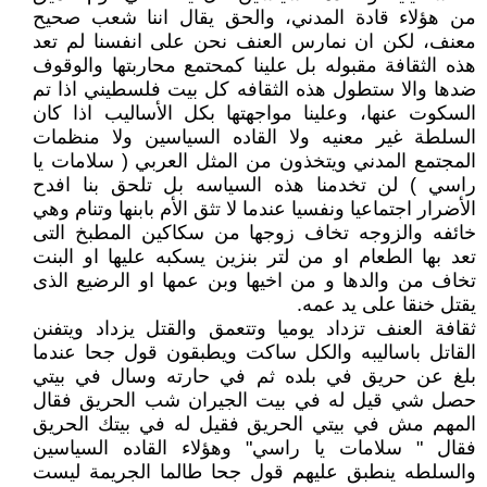
من هؤلاء قادة المدني، والحق يقال اننا شعب صحيح
معنف، لكن ان نمارس العنف نحن على انفسنا لم تعد
هذه الثقافة مقبوله بل علينا كمحتمع محاربتها والوقوف
ضدها والا ستطول هذه الثقافه كل بيت فلسطيني اذا تم
السكوت عنها، وعلينا مواجهتها بكل الأساليب اذا كان
السلطة غير معنيه ولا القاده السياسين ولا منظمات
المجتمع المدني ويتخذون من المثل العربي ( سلامات يا
راسي ) لن تخدمنا هذه السياسه بل تلحق بنا افدح
الأضرار اجتماعيا ونفسيا عندما لا تثق الأم بابنها وتنام وهي
خائفه والزوجه تخاف زوجها من سكاكين المطبخ التى
تعد بها الطعام او من لتر بنزين يسكبه عليها او البنت
تخاف من والدها و من اخيها وبن عمها او الرضيع الذى
يقتل خنقا على يد عمه.
ثقافة العنف تزداد يوميا وتتعمق والقتل يزداد ويتفنن
القاتل باساليبه والكل ساكت ويطبقون قول جحا عندما
بلغ عن حريق في بلده ثم في حارته وسال في بيتي
حصل شي قيل له في بيت الجيران شب الحريق فقال
المهم مش في بيتي الحريق فقيل له في بيتك الحريق
فقال " سلامات يا راسي" وهؤلاء القاده السياسين
والسلطه ينطبق عليهم قول جحا طالما الجريمة ليست