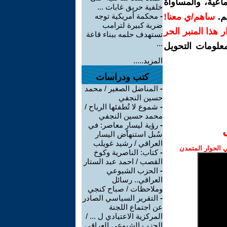
اعية، والمساواة
خلفية حريق غابات ...
م.
ساهم/ي معنا!
-
محكمة أمريكية توجه
ضربة كبيرة لترامب
رار هذا المنبر الحر
تستهدف حلمه ببناء قاعة
...
معلومات التحويل
المزيد.....
كتب ودراسات
-
المناضل الصغير / محمد
حسين النجفي
-
شموع لا تُطفئها الرياح /
محمد حسين النجفي
-
رؤية ليسارٍ معاصر: في
سُبل استنهاض اليسار
العراقي / رشيد غويلب
الحوار المتمدن
-
كتاب: الناصرية وكوخ
القصب / احمد عبد الستار
-
الحزب الشيوعي
العراقي.. رسائل
وملاحظات / صباح كنجي
-
التقرير السياسي الصادر
عن اجتماع اللجنة
المركزية الاعتيادي ل ... /
الحزب الشيوعي العراقي