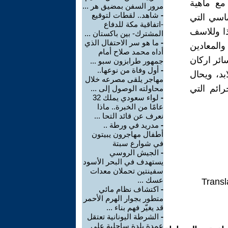
مع ماهية
مرور السفن بمضيق هر ...
-
شاهد.. لقطات لتوقيع
اسي التي
-اتفاقية مكة للدفاع
ذا وللاسف
المشترك- بين باكستان ...
-
ما هو سر الاحتفال الذي
والمعادين
أداه محمد صلاح أمام
ائر اركان
جمهور طرابزون سبو ...
-
أول وفاة من نوعها..
بد، ويحال
مهاجر يلقى مصرعه خلال
رائم التي
محاولته الوصول إلى ...
-
لواء سعودي يملك 32
عامًا من الخبرة.. ماذا
نعرف عن قائد التحا ...
-
مدريد في ورطة ..
أطفال مهاجرون يبيتون
في شوارع سبتة
-
الجيش الروسي
يستهدف في البحر الأسود
سفينتين تحملان معدات
عسك ...
Transl
-
اكتشاف نظام مائي
متطور بجوار الهرم الأحمر
قد يغيّر فهم بناء ...
-
الشرطة اليونانية تعتقل
عمدة بلدة ساحلية على