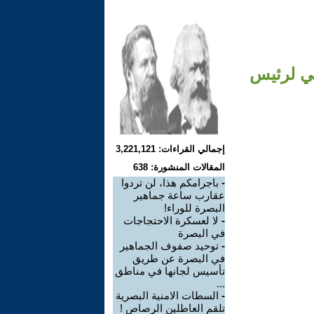
ني لرئيس
إجمالي القراءات: 3,221,121
المقالات المنشورة: 638
-
باجرامكم هذا، لن تردوا
عقارب ساعة جماهير
البصرة للوراء!
-
لا لعسكرة الاحتجاجات
في البصرة
-
توحيد صفوف الجماهير
في البصرة عن طريق
تأسيس لجانها في مناطق
...
-
السطات الامنية البصرية
تلقم العاطلين الرصاص !