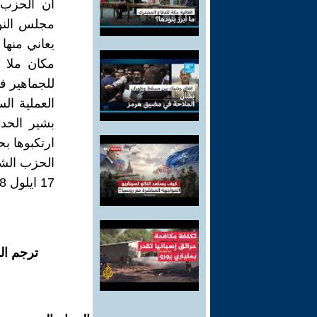
ان الحزب 
مجلس النو
يعاني منها
مكان ملا ب
للجماهير ف
العملية ال
بشير الحدا
ارتكبوها ب
الحزب الشي
17 ايلول 2018
ترجم ال