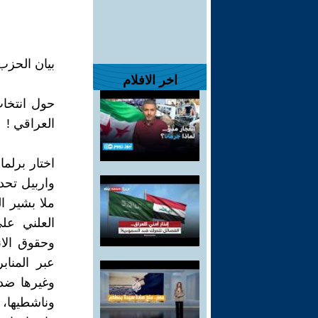
بيان الحزب
اخر الافلام
حول انتخا
العراقي !
اختار برلم
واربيل تحدي
ملا بشير ا
العلني عل
وحقوق الا
عبر المنا
وغيرها ضد
وناشطيها، 