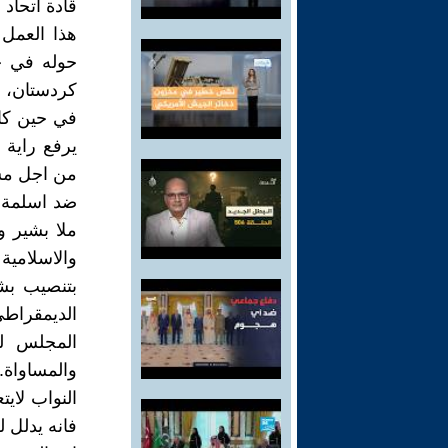
قادة اتحاد 
هذا العمل
حوله في ح
كردستان، و
في حين كا
يرفع راية 
من اجل مسا
ضد اسلمة ا
ملا بشير و
والاسلامية
بتنصيب بش
الديمقراط
المجلس لي
والمساواة
النواب لاي
فانه يدلل ل