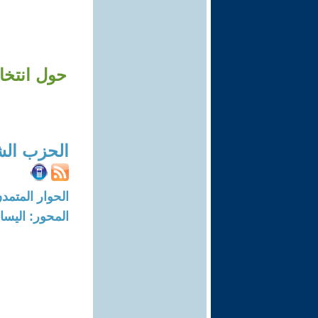
حول انتخا
الحزب الش
الحوار المتمدن-العدد: 5998 - 18
المحور: اليسار