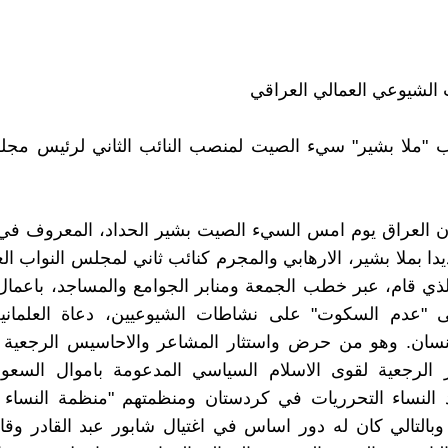
 الشيوعي العمالي العراقي
ب "ملا بشير" سيء الصيت لمنصب النائب الثاني لرئيس مجل
ان العراق يوم امس السيء الصيت بشير الحداد، المعروف في
دا بملا بشير، الارهابي والمجرم كنائب ثاني لمجلس النواب الع
لذي قام، عبر خطب الجمعة ومنابر الجوامع والمساجد، باعما
ى "عدم السكوت" على نشاطات الشيوعيين، دعاة العلمانية،
نسان. وهو من حرض واستثار المشاعر والاحاسيس الرجعية و
بر الرجعية لقوى الاسلام السياسي المدعومة باموال السعو
 النساء التحرريات في كردستان ومنظمتهم "منظمة النساء ا
وبالتالي كان له دور اساس في اغتيال شابور عبد القادر وقا