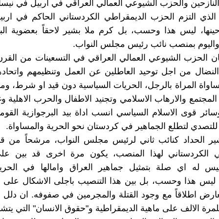
النازحين والحزب الشيوعي العمالي العراقي في اربيل في نيسان 998
 الذي التزم الحزب الديمقراطي الكردستاني الحاكم في ارب
ينها، ليس هذا وحسب، بل كرم ملا بشير لاحقاً بعضوية الب
اليوم بمنصب نائب رئيس مجلس النواب.
ن الحزب الشيوعي العمالي العراقي في التسعينات من القرن
النضال من اجل توحيد العاطلين عن العمل وتنظيمهم واتحاد
واة المراة بالرجل، الحريات السياسية دون قيد او شرط، ومناض
لمجتمع والارهاب الاسلامي وتجنيد الاطفال والحرب الاهلية وغ
سائر قوى الاسلام السياسي انسب اداة بيد البرجوازية القومي
 للتصدي لتطلع الجماهير في كردستان نحو الحرية والمساواة.
ير الحداد كنائب ثاني لرئيس مجلس النواب، مرشحاً من ق
ي الكردستاني لهذا المنصب، يكون مرة اخرى قد بين عل
س له اي صلة بتمثيل جماهير العراق وامالها في الحرية
. ليس هذا وحسب، بل بين هذا التنصيب باجلى الاشكال على
تعارض اطلاقاً مع وجود القتلة والمجرمين في صفوفه. ان دل
لمرة الالف على ماهية الديمقراطية و"حقوق الانسان" التي يتشد