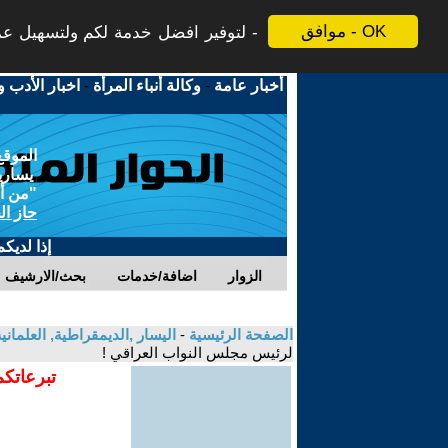
موافق - OK
لتوفير افضل خدمة لكم ولتسهيل عملي
أخبار عامة
-
وكالة أنباء المرأة
-
اخبار الأدب و
الموقع
يسارية
"من أج
حاز ال
إذا لديك
الزوار
اضافة/خدمات
بحث/الارشيف
الصفحة الرئيسية
-
اليسار ,الديمقراطية, العلمان
لرئيس مجلس النواب العراقي !
تبرعاتكم