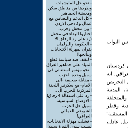
-
نحو حل المليشيات
وطردها من مناطق سكن
ومعيشة الجماهير
-
كل الدعم والتضامن مع
عمال وكادحي الاردن
-
بين محفل وحزب،
اختاروا البقاء في محفل!
(رد على رد الرفاق الا ...
س النواب
-
الحكومة والبرلمان
يقران بمهزلة الانتخابات
ونتائجها!
-
لنقف ضد سياسة قطع
المياه على جماهير العراق
 كردستان
-
نحو مؤتمر استثنائي في
راقي. انه
سبيل وحدة الحزب
-
مقابلة صحيفة -الى
ل التحريض
الامام- مع سكرتير اللجنة
 المدنية
المركزية للحزب ال ...
-
رد على استقالة 4 رفاق!
المتخلفة
-
الاوضاع السياسية،
دية وقطر
سبيل حل الحزب
الشيوعي العمالي
لمستقلة"
العراقي!
-
فشلت مهزلة الانتخابات،
بيل عادل،
ليست سوى الثورة سبيلا