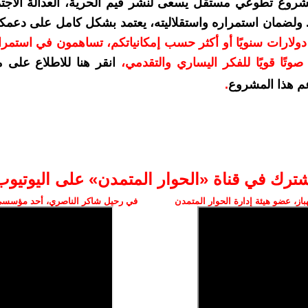
شروع تطوعي مستقل يسعى لنشر قيم الحرية، العدالة الاجتم
. ولضمان استمراره واستقلاليته، يعتمد بشكل كامل على دعمك
دعمكم بمبلغ 10 دولارات سنويًا أو أكثر حسب إمكانياتكم، تساهمون في استم
وتًا قويًا للفكر اليساري والتقدمي
،
انقر هنا للاطلاع على 
م هذا المشروع
.
شترك في قناة «الحوار المتمدن» على اليوتيوب
ز، عضو هيئة إدارة الحوار المتمدن
في رحيل شاكر الناصري، أحد مؤسسي 