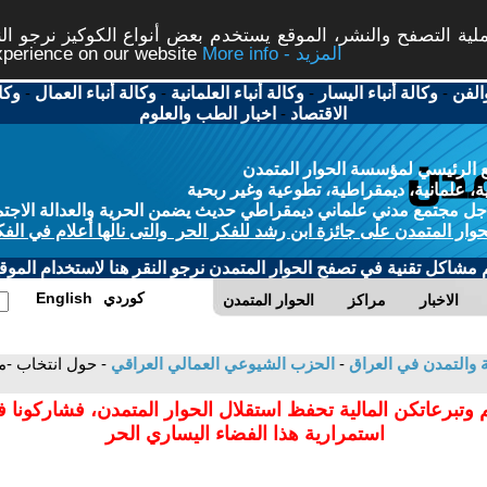
ة التصفح والنشر، الموقع يستخدم بعض أنواع الكوكيز نرجو النق
More info - المزيد
experience on our website
الفن
-
وكالة أنباء اليسار
-
وكالة أنباء العلمانية
-
وكالة أنباء العمال
-
وكا
الاقتصاد
-
اخبار الطب والعلوم
 الرئيسي لمؤسسة الحوار المتمدن
، علمانية، ديمقراطية، تطوعية وغير ربحية
ل مجتمع مدني علماني ديمقراطي حديث يضمن الحرية والعدالة الاجتم
حوار المتمدن على جائزة ابن رشد للفكر الحر والتى نالها أعلام في الفك
م مشاكل تقنية في تصفح الحوار المتمدن نرجو النقر هنا لاستخدام الموقع
كوردي
English
الاخبار
مراكز
الحوار المتمدن
ية والتمدن في العراق
-
الحزب الشيوعي العمالي العراقي
- حول انتخاب -م
 وتبرعاتكن المالية تحفظ استقلال الحوار المتمدن، فشاركونا 
استمرارية هذا الفضاء اليساري الحر