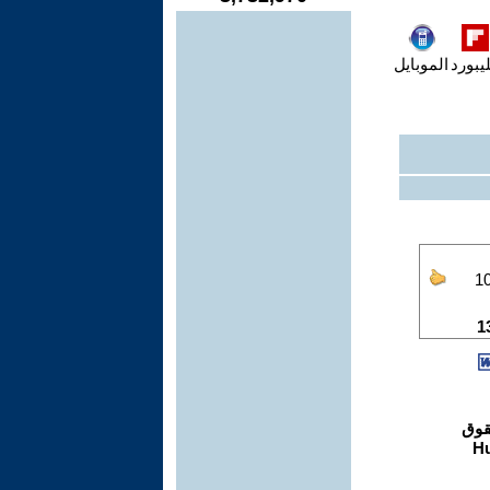
يبورد
الموبايل