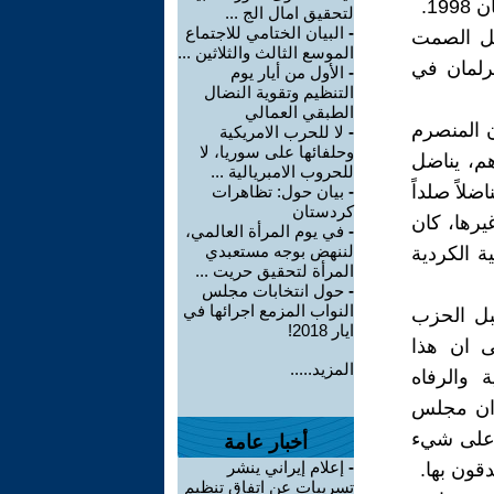
1.
لتحقيق امال الج ...
-
البیان الختامي للاجتماع
يل الصمت
الموسع الثالث والثلاثین ...
رلمان في
-
الأول من أيار يوم
التنظيم وتقوية النضال
الطبقي العمالي
 المنصرم
-
لا للحرب الامريكية
وحلفائها على سوريا، لا
هم، يناضل
للحروب الامبريالية ...
لاً صلداً
-
بيان حول: تظاهرات
كردستان
يرها، كان
-
في يوم المرأة العالمي،
لننهض بوجه مستعبدي
ة الكردية
المرأة لتحقيق حريت ...
-
حول انتخابات مجلس
النواب المزمع اجرائها في
بل الحزب
ايار 2018!
ى ان هذا
المزيد.....
 والرفاه
 ان مجلس
ل على شيء
أخبار عامة
-
إعلام إيراني ينشر
قون بها.
تسريبات عن اتفاق تنظيم