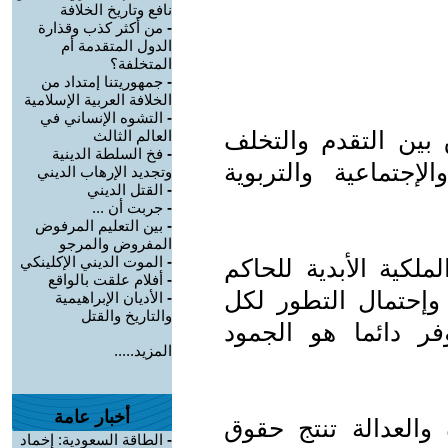
نافع وتاريخ الخلافة
-
من أكثر كذب وقذارة
الدول المتقدمة أم
المتخلفة؟
-
جمهوريتنا إمتداد من
الخلافة العربية الإسلامية
-
التشوه الإنساني في
 بين التقدم والتخلف
العالم الثالث
-
فخ السلطة الدينية
جتماعية والتربوية
وتجديد الإرهاب الديني
-
القتل الديني
-
جربت أن ...
-
بين التعليم المرفوض
المفروض والمرجو
-
الموت الديني الإكلينكي
لكية الأبدية للحاكم
-
أفلام علقت بالواقع
وإحتمال التطور لكل
-
الأديان الإبراهيمية
والتاريخ والقتل
فر دائما هو الجمود
المزيد.....
أخبار عامة
 والعدالة تنتج حقوق
-
الطاقة السعودية: إخماد