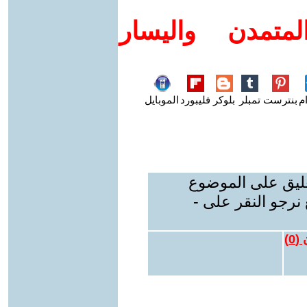
متمدن واليسار
م
بنترست
تمبلر
بلوكر
فليبورد
الموبايل
عليق على الموضوع
نرجو النقر على -
 (
0
)