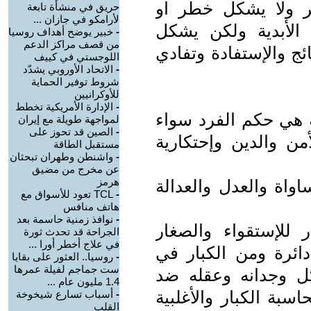
مر ولا يشكل خطر او
حريق في منشأة تابعة
لأرامكو في جازان ...
لأبدية ولكن يشكل
-
خبير يوضح أهداف روسيا
من قصف مراكز الدعم
ئج والإستفادة وتفادي
اللوجستي في كييف
-
الاتحاد الأوروبي يشدّد
شروط توفير الحماية
للأوكرانيين
-
الإدارة الأمريكية تخطط
ة هي حكم الفرد سواء
لمواجهة طويلة مع إيران
-
الصين قد تحوز على
من والدين وإحتكارية
مستقبل الطاقة
-
واشنطن وطهران تبحثان
عن مخرج من مضيق
هرمز
اواة والعدل والعدالة
-
TCL تعود للأسواق مع
هاتف منافس
-
نوافذ زمنية حاسمة بعد
ر للإستقواء والصغار
الجراحة قد تحدث ثورة
في علاج أخطر أورا ...
ائرة ومن الكبار في
-
روسيا.. العثور على بقايا
ست جماجم لفيلة عمرها
ل وجدانه وعقله ضد
1.4 مليون عام ...
سبة الكبار والأغلبية
-
أسباب تسارع شيخوخة
القلب