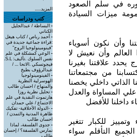
ره في سلم الصعود
المزيد.....
مومة ميزات السيادة
كتب ودراسات
-
البساطة / عبدالجليل
الكناني
-
أحمد رباص / كتاب هيغل
نا وأن نكون أسوياء
:قراءة جماعية جديدة في
"فينومينولوجيا الروح"
 العالم وأن نعيش لا
-
الوعي كمشكلة في علم
نفس السلوك .تأليف: S.L.
 يحدد علاقتنا بغيرنا
فيجوتسكي .الاتحا ... /
عبدالرؤوف بطيخ
تسابنا من مجتمعاتنا
-
الفينومينولوجيا
 الذاتي داخلي يخصنا
الهوسرلية النظرية
والمنهاج / احسان طالب
علي المساواة والعدل
-
تحليل نظرية روزا
هارتموت النقدية في علم
ء داخلنا للأفضل
الاجتماع / علي حمدان
-
-الدولة الأخلاقية- تفكيك
ظاهرة المدنية والتمدن /
احسان طالب
تمييز للكبار تتغير
-
جدوى الفلسفة، لماذا
الجميع التأقلم سواء
نمارس الفلسفة؟ / إحسان
طالب