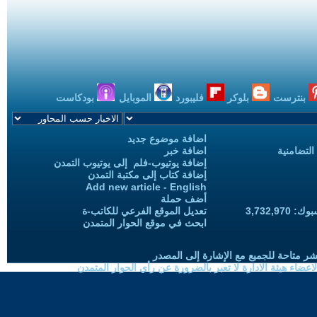
بنترست
بلوكر
فليبورد
الموبايل
بودكاست
اضافة موضوع جديد
التضامنية
اضافة خبر
إضافة يوتيوب-فلم إلى يوتيوب التمدن
إضافة كتاب إلى مكتبة التمدن
Add new article - English
أضف حملة
3,732,97
تعديل الموقع الفرعي للكاتب-ة
ابحث في موقع الحوار المتمدن
شر متاحة للجميع مع الإشارة إلى المصدر
ضاء هيئة الادارة لا تعبر بالضرورة عن رأي الحوار المتمدن