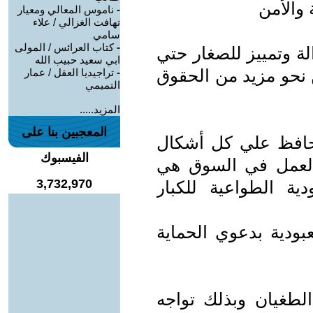
 والأمن
-
ناموس المعالي ومعيار
تهافت الغزالي / علاء
سامي
-
كتاب العرائس / المولى
ة وتمييز للصغار حتي
ابي سعيد حبيب الله
ن نحو مزيد من الحقوق
-
تراجيديا العقل / عمار
التميمي
المزيد.....
المعجبين بنا على
تحافظ علي كل أشكال
الفيسبوك
لعمل في السوق هي
3,732,970
ودية الطواعية للكبار
بودية بدعوي الحماية
لطغيان وبذلك تواجه