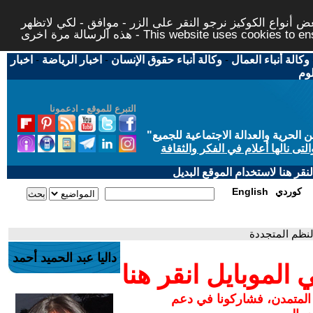
 أنواع الكوكيز نرجو النقر على الزر - موافق - لكي لاتظهر
This website uses cookies to ensure you ge
وكالة أنباء العمال
-
وكالة أنباء حقوق الإنسان
-
اخبار الرياضة
-
اخبار
لوم
التبرع للموقع - ادعمونا
حرية والعدالة الاجتماعية للجميع
"
تى نالها أعلام في الفكر والثقافة
قر هنا لاستخدام الموقع البديل
كوردي
English
النظم المتجددة
داليا عبد الحميد أحمد
لموبايل انقر هنا
 المتمدن، فشاركونا في دعم