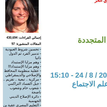
ي الحر
المتجددة
إجمالي القراءات: 430,694
المقالات المنشورة: 97
-
تحسين شروط العبودية
-
تدمير الفرد ثم الدول
ذاتيا
-
وهم مزايا الإستبداد
-
وهم مزايا الإستبداد!!!
-
عقلية منظومة المحافظ
والإصلاحي والديمقراطي
-
مركزية .. تبعية .. تقزيم ..
لم الاجتماع
-
جبل الفساد التراكمي
-
شعوب خام وشعوب
ناضجة
-
دائرة الإصلاح الديني
الجهنمية
-
التعليم المصري عقبة بن