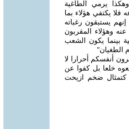
هكذا يرمي الطاغية
 فلا يكتفي هؤلاء بما
إنهم يستبقون رغباته
نه وهؤلاء المقربون
ية بينما يكون الشعب
 الطغيان"
رون أنفسكم أحرارا لا
لعوه خلعا بل كفوا عن
 كتمثال ضخم ازيحت