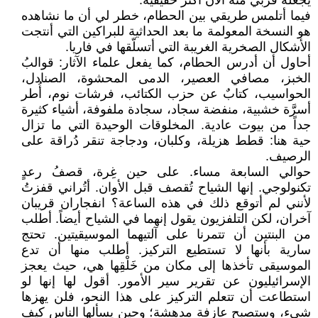
يجعله قُربي منه الآن أكثر حقيقيةً.
فيما أتلمس طريقي بين الحطام، خطر لي أن ما نشاهده
هو النسخة المعولمة ما بعد الحداثية للبراكين التي أنتجت
الأشكال الصخرية الغريبة التي أتسلّقها في فاريا.
أحاول أن أدرس الحطام، كما يفعل علماء الآثار: قوالبُ
الخبز، مصافي العصير، الدمى المحشوة، الصنادل،
الحواسيب، كتابٌ عن حزب الكتائب، فرشات نوم، أُطر
أسرَّة خشبية، منفضة سجاد، سجادة ملفوفة، أشياء كثيرة
جداً من بيوت عادية. المخلوقات الوحيدة التي ما تزال
حية هنا: قطط هزيلة، وكلبان، ودجاجة تنقر دُراقة على
الرصيف.
حوالي السابعة مساء. على حين غِرة، قصفُ رعدٍ
تكنولوجي. إنها الشياح تُقصف قبل الأوان. أتُراني قفزتُ
لأنني لم أتوقع ذلك في هذه الساعة؟ انفجاران قريبان
آخران، لكن التلفزيون يقول إنهما في الشياح أيضاً. أطلب
من البنتين أن تتمرنا على آلتيهما الموسيقيتين. تحتج
سارية بأنها لا تستطيع التركيز. أطلب منها أن تدع
الموسيقى تأخذها إلى مكان من خَلْقِها هي، حيث يعجز
الإسرائيليون عن تقرير سير الأمور. أقول لها إنها لو
استطاعت أن تتعلم التركيز على هذا النحو، فلن يهزها
شيء، وستصبح عازفة مدهشة؛ وحين يسألها الناس كيف