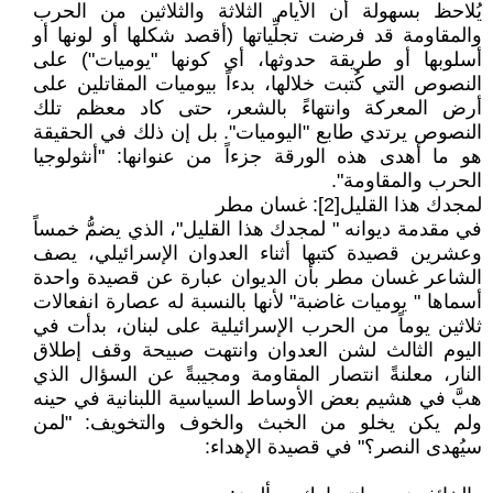
يُلاحظ بسهولة أن الأيام الثلاثة والثلاثين من الحرب
والمقاومة قد فرضت تجلِّياتها (أقصد شكلها أو لونها أو
أسلوبها أو طريقة حدوثها، أي كونها "يوميات") على
النصوص التي كُتبت خلالها، بدءاً بيوميات المقاتلين على
أرض المعركة وانتهاءً بالشعر، حتى كاد معظم تلك
النصوص يرتدي طابع "اليوميات". بل إن ذلك في الحقيقة
هو ما أهدى هذه الورقة جزءاً من عنوانها: "أنثولوجيا
الحرب والمقاومة".
لمجدك هذا القليل[2]: غسان مطر
في مقدمة ديوانه " لمجدك هذا القليل"، الذي يضمُّ خمساً
وعشرين قصيدة كتبها أثناء العدوان الإسرائيلي، يصف
الشاعر غسان مطر بأن الديوان عبارة عن قصيدة واحدة
أسماها " يوميات غاضبة" لأنها بالنسبة له عصارة انفعالات
ثلاثين يوماً من الحرب الإسرائيلية على لبنان، بدأت في
اليوم الثالث لشن العدوان وانتهت صبيحة وقف إطلاق
النار، معلنةً انتصار المقاومة ومجيبةً عن السؤال الذي
هبَّ في هشيم بعض الأوساط السياسية اللبنانية في حينه
ولم يكن يخلو من الخبث والخوف والتخويف: "لمن
سيُهدى النصر؟" في قصيدة الإهداء: