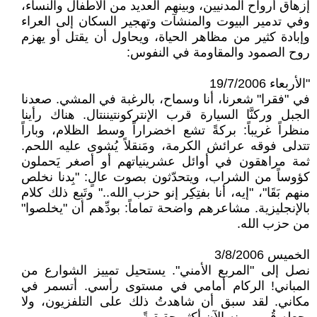
إزهاق أرواح المدنيين، وبينهم العديد من الأطفال والنساء،
وفي تدمير البيوت والمنشآت وتهجير السكان إلى العراء
وإبادة كثير من مظاهر الحياة، ويحاول أن يقتل أو يهزم
روح الصمود والمقاومة في النفوس:
"الأربعاء 19/7/2006
في "فقرا" شعرنا، أنا وسماح، بالرغبة في المشي. صعدنا
الجبل وركنَّا السيارة قرب الإنتركونتيننتال. هناك رأينا
منظراً غريباً: بركةً تشع اخضراراً وسط الظلام، وباراً
تتدلى فوقه عرائش الكرمة، ومَنقلاً يُشوى عليه اللحم.
ثمة مراهقون في أوائل عشرينياتهم أو أصغر يَحملون
كؤوساً من الشراب، ويتحدّثون بصوت عالٍ: "بِدنا نخلص
منهم بَقَا"، "إيه، أنا بفتِكِر إنو حزب الله.." وتَبع ذلك كلام
بالإنجليزية. مشاعرهم واضحة تماماً: بودِّهم أن "يخلصوا"
من حزب الله.
الخميس 3/8/2006
نصل إلى "المربع الأمني". يستحيل تمييز الشوارع من
المباني! الركام أمامي في مستوى رأسي. أتسمر في
مكاني. لقد سبق أن شاهدتُ ذلك على التلفزيون، ولا