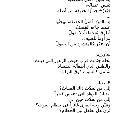
تيْبس أغصانُه،
فيُفرِّخ جذعُ الحديقة من أصله.
...
إنه التينُ، أصلُ الحديقة، بهجتُها.
عندما جاءه القصفُ،
أطرق مُنخطفاً، لا يقولْ،
ثم أومأ للصيف،
أن يتنكر كالمتشرد بين الحقولْ.
-4 نحلة:
نحلة جثمت قرب حوض الزهور التي ذبلتْ
والطنين الذي أطفأتُه الشظايا
تململَ كالشوك فوق الترابْ.
5- ضباب:
إلى من تحدَّث ذاك الضبابُ؟
ضبابُ الوهاد التي تتنفس فجراً.
إلى من تحدّث حين أتى
وتبيّن وجه القرى غائراً في حطام البيوت؟
تُرى هل تغلغل بين الحطام؟