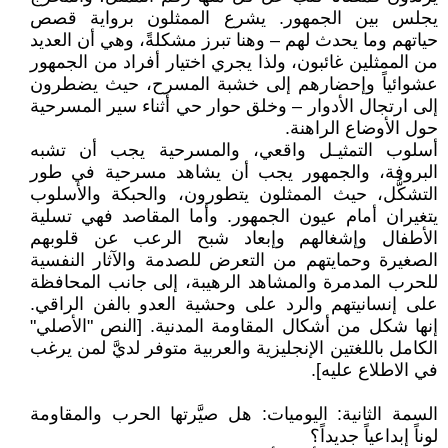
يجلس بين الجمهور. يشرع الممثلون برواية قصص
حياتهم وما يحدث لهم – وهنا تبرز مشكلةً، وهي أن العديد
من الممثلين غائبون، ولذا يجري اختيار أفراد من الجمهور
عشوائياً وإحضارهم إلى خشبة المسرح، حيث يضطرون
إلى ارتجال الأدوار – وخلق حوار حي أثناء سير المسرحية
حول الأوضاع الراهنة.
أسلوب التمثيـل واقعي، والمسرحية يجب أن تشبه
البروفة، والجمهور يجب أن يشاهد مسرحية في طور
التشكُّل، حيث الممثلون يتطورون، والحبكة والأسلوب
يتغيران أمام عيون الجمهور. وأما المقاصد فهي تسلية
الأطفال وإشغالهم وإبعاد شبح الرعب عن قلوبهم
الصغيرة وحمايتهم من التعرض للصدمة والآثار النفسية
للحرب المدمرة والمشاهد الرهيبة، إلى جانب المحافظة
على إنسانيتهم والرد على وحشية العدو بالفن الراقي.
إنها شكل من أشكال المقاومة المدنية. [النص "الأصلي"
الكامل باللغتين الإنجليزية والعربية متوفر لديَّ لمن يرغب
في الاطلاع عليه].
السمة الثانية: اليوميات: هل صيَّرتها الحرب والمقاومة
لوناً إبداعياً جديداً؟