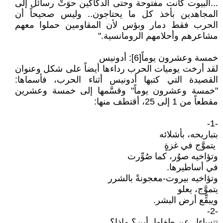
...البيوت كانت مفتوحة وحتى الدكاكين حوَتْ رسائل إلى
المجاهدين بأخذ كل ما يحتاجون.. وليس صحيحاً أن
الحرب فقط دمار وبؤس لأن المقاومين حملوا معهم
مشاعرهم وأحلامهم الرومانسية."
خمسة وعشرون يوماً[6]: أدونيس
لقد أرخت يوميات الحرب رداءها أيضاً على شكل وعنوان
القصيدة التي كتبها أدونيس أثناء الحرب، فأسماها:
"خمسة وعشرون يوماً" وقسَّمها إلى خمسة وعشرين
مقطعاً من 1 إلى 25، أقتطف منها:
-1-
بتباريحه، بأشلائه
يتموَّج في غزةٍ
وتؤاخيه صوُر، كما صُوِّرت
في أساطيرها.
وتؤاخيه بيروت-معجونةً بالشرر
يتموَّج، يعلو
ويبقِّع أرض البشر.
-2-
تتساءل عن طفلها، أين؟ ماذا؟