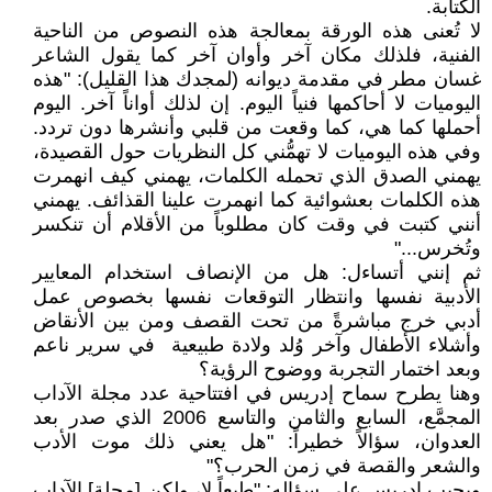
الكتابة.
لا تُعنى هذه الورقة بمعالجة هذه النصوص من الناحية
الفنية، فلذلك مكان آخر وأوان آخر كما يقول الشاعر
غسان مطر في مقدمة ديوانه (لمجدك هذا القليل): "هذه
اليوميات لا أحاكمها فنياً اليوم. إن لذلك أواناً آخر. اليوم
أحملها كما هي، كما وقعت من قلبي وأنشرها دون تردد.
وفي هذه اليوميات لا تهمُّني كل النظريات حول القصيدة،
يهمني الصدق الذي تحمله الكلمات، يهمني كيف انهمرت
هذه الكلمات بعشوائية كما انهمرت علينا القذائف. يهمني
أنني كتبت في وقت كان مطلوباً من الأقلام أن تنكسر
وتُخرس..."
ثم إنني أتساءل: هل من الإنصاف استخدام المعايير
الأدبية نفسها وانتظار التوقعات نفسها بخصوص عمل
أدبي خرج مباشرةً من تحت القصف ومن بين الأنقاض
وأشلاء الأطفال وآخر وُلد ولادة طبيعية في سرير ناعم
وبعد اختمار التجربة ووضوح الرؤية؟
وهنا يطرح سماح إدريس في افتتاحية عدد مجلة الآداب
المجمَّع، السابع والثامن والتاسع 2006 الذي صدر بعد
العدوان، سؤالاً خطيراً: "هل يعني ذلك موت الأدب
والشعر والقصة في زمن الحرب؟"
ويجيب إدريس على سؤاله: "طبعاً لا، ولكن [مجلة] الآداب