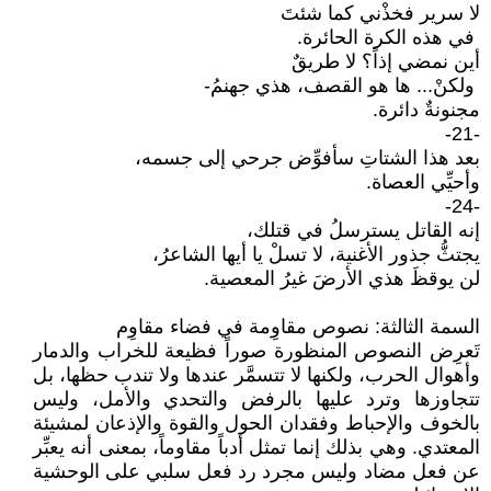
لا سرير فخذْني كما شئتَ
في هذه الكرة الحائرة.
أين نمضي إذاً؟ لا طريقٌ
ولكنْ... ها هو القصف، هذي جهنمُ-
مجنونةٌ دائرة.
-21-
بعد هذا الشتاتِ سأفوِّض جرحي إلى جسمه،
وأحيِّي العصاة.
-24-
إنه القاتل يسترسلُ في قتلك،
يجتثُّ جذور الأغنية، لا تسلْ يا أيها الشاعرُ،
لن يوقظَ هذي الأرضَ غيرُ المعصية.
السمة الثالثة: نصوص مقاوِمة في فضاء مقاوِم
تَعرِض النصوص المنظورة صوراً فظيعة للخراب والدمار
وأهوال الحرب، ولكنها لا تتسمَّر عندها ولا تندب حظها، بل
تتجاوزها وترد عليها بالرفض والتحدي والأمل، وليس
بالخوف والإحباط وفقدان الحول والقوة والإذعان لمشيئة
المعتدي. وهي بذلك إنما تمثل أدباً مقاوماً، بمعنى أنه يعبِّر
عن فعل مضاد وليس مجرد رد فعل سلبي على الوحشية