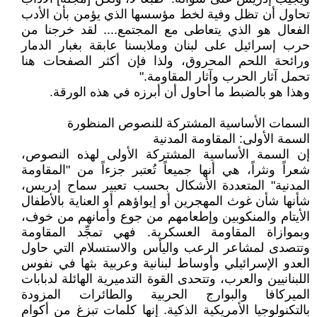
تحاول أن تظل وفية لخط مؤسسها الذي يؤمن بأن الأدب
الفعال هو الذي يتعاطى مع المجتمع.... لقد خرجنا من
حرب إسرائيل على لبنان وملابسنا عابقة بغبار الدمار
ورائحة اللحم المحروق، ولذا فإن أكثر الصفحات هنا
تحمل آثار الحرب وآثار المقاومة."
وهذا هو بالضبط ما أحاول أن أبرزه في هذه الورقة.
السمات الأساسية المشتركة للنصوص المنظورة
السمة الأولى: المقاومة المدنية
إن السمة الأساسية المشتركة الأولى لهذه النصوص،
شعراً ونثراً، هي أنها جميعاً تُعتبر جزءاً من "المقاومة
المدنية" المتعددة الأشكال بحسب تعبير سماح إدريس،
شأنها شأن غوث المهجرين أو إيواؤهم أو العناية بالأطفال
الأيتام والمنكوبين وإطعامهم من جوع وأمانهم من خوف،
وبموازاة المقاومة العسكرية. فهي تمجِّد المقاومة
وتتصدى لمشاعر الرعب واليأس والاستسلام التي حاول
العدو الإسرائيلي وأوساط لبنانية وعربية بثها في نفوس
اللبنانيين والعرب، وتتحدى القوة التدميرية الهائلة لدبابات
الميركافا والبوارج الحربية والطائرات المزودة
بالتكنولوجيا الأمريكية الذكية. إنها كلمات تبزغ من أكوام