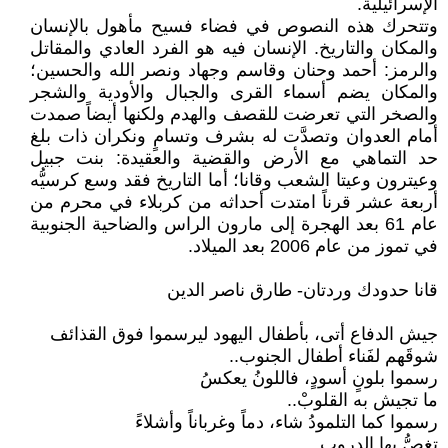
الإسرائيلية.
وتتحرك هذه النصوص في فضاء فسيح مأهول بالإنسان
والمكان والتاريخ. الإنسان فيه هو الفرد العادي والمقاتل
والرمز: أحمد وحنان وقاسم وجهاد ونصر الله والحسين؛
والمكان يضم أسماء القرى والجبال والأودية والشجر
والصخر التي تعرضت للقصف والهدم ولكنها أيضاً صمدت
أمام العدوان وتصدَّت له بشرف وتسامٍ ونكران ذات بلغ
حد التماهي مع الأرض والقضية والعقيدة: بنت جبيل
وعيترون وعيتا الشعب وقانا؛ أما التاريخ فقد وسع كرسيُّه
أربعة عشر قرناً امتدت أحداثه من كربلاء في محرم من
عام 61 بعد الهجرة إلى مارون الراس والضاحية الجنوبية
في تموز من عام 2006 بعد الميلاد.
قانا حدودك وردتان- طارق ناصر الدين
جيش الدفاع أتى، بأطفال اليهود ليرسموا فوق القذائف
شوقَهم لفَناء أطفال الجنوب..
رسموا بلونٍ أسودٍ، فاللونُ يعكسُ
ما تجيش به القلوبْ..
رسموا كما التلمودُ شاء، دماً وغرباناً وأشلاءً
تغصُّ بها الدروب..