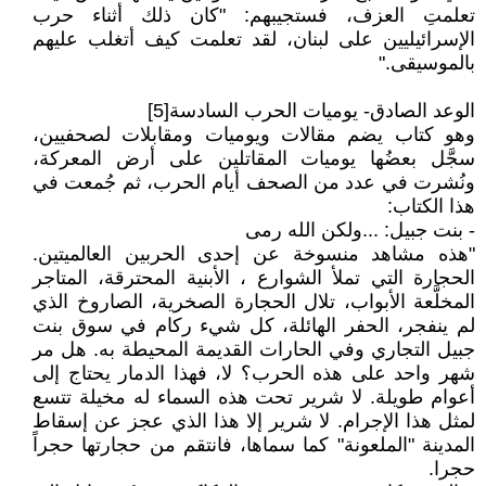
تعلمتِ العزف، فستجيبهم: "كان ذلك أثناء حرب
الإسرائيليين على لبنان، لقد تعلمت كيف أتغلب عليهم
بالموسيقى."
الوعد الصادق- يوميات الحرب السادسة[5]
وهو كتاب يضم مقالات ويوميات ومقابلات لصحفيين،
سجَّل بعضُها يوميات المقاتلين على أرض المعركة،
ونُشرت في عدد من الصحف أيام الحرب، ثم جُمعت في
هذا الكتاب:
- بنت جبيل: ...ولكن الله رمى
"هذه مشاهد منسوخة عن إحدى الحربين العالميتين.
الحجارة التي تملأ الشوارع ، الأبنية المحترقة، المتاجر
المخلَّعة الأبواب، تلال الحجارة الصخرية، الصاروخ الذي
لم ينفجر، الحفر الهائلة، كل شيء ركام في سوق بنت
جبيل التجاري وفي الحارات القديمة المحيطة به. هل مر
شهر واحد على هذه الحرب؟ لا، فهذا الدمار يحتاج إلى
أعوام طويلة. لا شرير تحت هذه السماء له مخيلة تتسع
لمثل هذا الإجرام. لا شرير إلا هذا الذي عجز عن إسقاط
المدينة "الملعونة" كما سماها، فانتقم من حجارتها حجراً
حجرا.