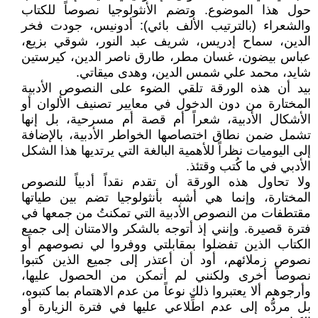
حول هذا الموضوع. وتضم الأنثولوجيا نصوصاً للكتاب
والشعراء (بالترتيب الألف بائي): أدونيس، جودت فخر
الدين، سماح إدريس، شريف عبد النور، شوقي بزيع،
عباس بيضون، غسان مطر، طارق ناصر الدين، كيرستين
شايد، محمد علي شمس الدين، وهدى ميقاتي.
بيد أن هذه الورقة تلقي الضوء على النصوص الأدبية
المختارة من دون الدخول في معايير تصنيف الألوان أو
الأشكال الأدبية، شعراً أم قصة أم مسرحية، بل إنها
تشمل ضمن نطاق اختصاصها الخواطر الأدبية، بالإضافة
إلى اليوميات نظراً للأهمية البالغة التي يرتديها هذا الشكل
الأدبي في ما كُتب وقتئذ.
ولا تحاول هذه الورقة أن تقدم نقداً أدبياً للنصوص
المختارة، وإنما هي أشبه بأنثولوجيا تضم بين طياتها
مقتطفات من النصوص الأدبية التي تمكنتُ من جمعها في
فترة قصيرة. وإنني إذ أتوجه بالشكر والامتنان إلى جميع
الكتاب الذين تفضلوا بمقابلتي ووفروا لي نصوصهم أو
نصوص زملائهم، أود أن أعتذر إلى جميع الذين كتبوا
نصوصاً أخرى ولكنني لم أتمكن من الحصول عليها،
وأرجوهم ألا يعتبروا ذلك نوعاً من عدم الاهتمام بما كتبوه،
بل مردُّه إلى عدم اطِّلاعي عليها في فترة الزيارة أو