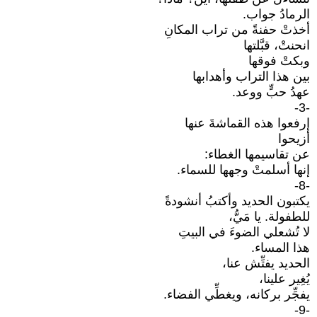
الرمادُ جواب.
أخذتْ حفنةً من تراب المكانِ
انحنتْ، قبَّلتها
وبكتْ فوقها
بين هذا التراب وأهدابها
عهدُ حبٍّ ووعد.
-3-
إرفعوا هذه القماشةَ عنها
أزيحوا
عن تقاسيمها الغطاء:
إنها أسلمتْ وجهها للسماء.
-8-
يكتبون الحديد وأكتبُ أنشودةً
للطفولة. يا مَيُّ،
لا تُشعلي الضوءَ في البيتِ
هذا المساء.
الحديد يفتِّش عنا،
يُغِير علينا،
يفجِّر بركانه، ويغطِّي الفضاء.
-9-