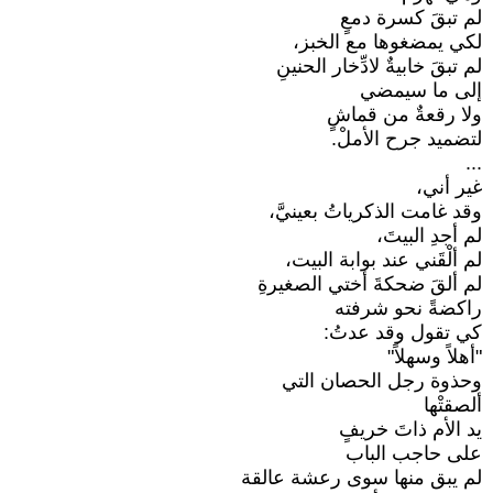
لم تبقَ كسرة دمعٍ
لكي يمضغوها مع الخبز،
لم تبقَ خابيةٌ لادِّخار الحنينِ
إلى ما سيمضي
ولا رقعةٌ من قماشٍ
لتضميد جرح الأملْ.
...
غير أني،
وقد غامت الذكرياتُ بعينيَّ،
لم أجدِ البيتَ،
لم ألْقَني عند بوابة البيت،
لم ألقَ ضحكةَ أختي الصغيرةِ
راكضةً نحو شرفته
كي تقول وقد عدتُ:
"أهلاً وسهلاً"
وحذوة رجل الحصان التي
ألصقتْها
يد الأم ذاتَ خريفٍ
على حاجب الباب
لم يبق منها سوى رعشة عالقة