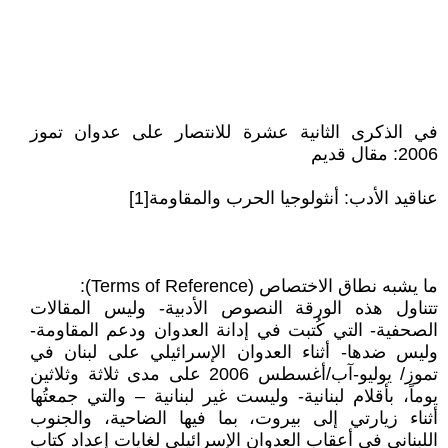
في الذكرى الثانية عشرة للانتصار على عدوان تموز
2006: مقال قديم
عناقيد الأدب: أنثولوجيا الحرب والمقاومة[1]
ما يشبه نطاق الاختصاص (Terms of Reference):
تتناول هذه الورقة النصوص الأدبية- وليس المقالات
الصحفية- التي كُتبت في إدانة العدوان ودعم المقاومة-
وليس ضدها- أثناء العدوان الإسرائيلي على لبنان في
تموز/ يوليو-آب/أغسطس 2006 على مدى ثلاثة وثلاثين
يوماً، بأقلام لبنانية- وليست غير لبنانية – والتي جمعتُها
أثناء زيارتي إلى بيروت، بما فيها الضاحية، والجنوب
اللبناني في أعقاب العدوان الإسرائيلي لغايات إعداد كتاب