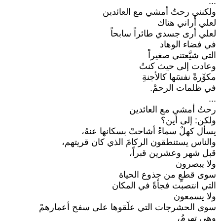
...
ولكنني رحتُ أمشي مع العائدين
لعلي أراني هناك
لعلي أرى جسدي طائراً سابحاً
في فضاء الوهاد
التي شيَّعتني صغيراً
وعادت إلى حيث كنتُ
مكوِّرةً نفسَها كالأجنةِ
في ظلمات الرحمْ.
...
رحتُ أمشي مع العائدين
ولكن: إلى أين؟
يسأل كهلٌ سماءً أشاحتْ بسكانها عنهُ،
والناس يستنطقون الركامَ الذي كان قريتهم،
قبل شهر وعشرين قبراً،
ولا يبصرون
سوى قطعٍ من جذوع الحياة
التي انتصبت فجأةً في المكان
ولا يسمعون
سوى الحشرجات التي علّقوها على سفح أعمارهمْ
وهي تهرمُ،