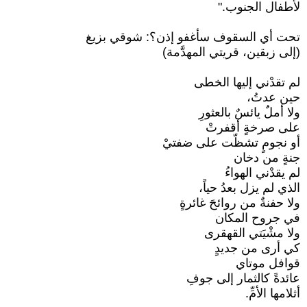
لأطفال الجنوب."
تحت أي السقوف سأغفو إذن؟: شوقي بزيغ
(إلى زبقين، قريتي المهدَّمة)
لم تقدْني إليها الخطى
حين عدتُ،
ولا أملٌ يائسٌ بالعثورِ
على صرخةٍ أقفرتْ
أو نجومٍ تشظّت على ضفتيْ
جنةٍ من دخان
لم يقدْني الهواءُ
الذي لم يزل بعدُ حياً،
ولا حفنةٌ من روائحَ غائرةٍ
في جروح المكان
ولا مشْيَتي القهقرى
كي أرى من جديدٍ
قوافل موتاي
عائدةً كالثمار إلى جوفِ
أثلامها الأمِّ.