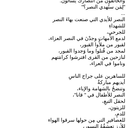
والخائفون من انتصارك يسألون:
"لِمَن ستُهدي النصر؟"
...
النصر للأيدي التي صنعت بهاءَ النصر
للشهداءِ
للجرحى،
لدمع الأُمهات وجدْنَ في النصر العزاء،
لقبور من ملأُوا القبور،
لمجد من قُتلوا وما وَجدوا القبور،
لنازحين من القرى افترشوا كرامَتهم
وناموا في العراء،
للساهرين على جراح الناسِ
أيديهم مباركةٌ
وتنضحُ بالشهامة والإباء،
النصر للأطفال في " قانا"،
لحقل التبغِ،
للزيتونِ،
للدمِ،
للعصافيرِ التي مِن حولها سرقوا الهواء
للأرز تعشقُهُ النسور،