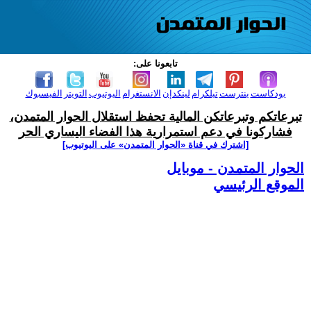
تابعونا على:
بودكاست
بنترست
تيلكرام
لينكدإن
الانستغرام
اليوتيوب
التويتر
الفيسبوك
تبرعاتكم وتبرعاتكن المالية تحفظ استقلال الحوار المتمدن،
فشاركونا في دعم استمرارية هذا الفضاء اليساري الحر
[اشترك في قناة ‫«الحوار المتمدن» على اليوتيوب]
الحوار المتمدن - موبايل
الموقع الرئيسي