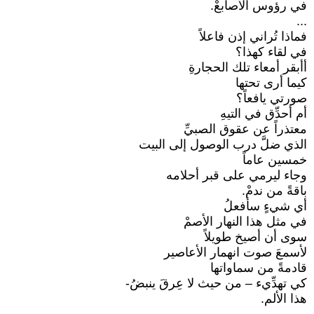
في رؤوس الأصابعْ.
...
فماذا تُراني إذن فاعلاً
في لقاء كهذا؟
أأبقر أمعاء تلك الحجارةِ
كيما أرى تحتها
صورتي يافعاً؟
أم أحدِّق في التيهِ
معتذراً عن عقوق الصبيِّ
الذي ضلَّ درب الوصول إلى البيت
خمسين عاماً
وجاء ليرمي على قبر أحلامه
باقةً من ندمْ.
أي شيءٍ سأفعلُ
في مثل هذا النهار الأصمْ
سوى أن أصيخ طويلاً
لأسمعَ صوت انهمار الأعاصير
قادمةً من سماواتها
كي تهدِّيء – من حيث لا عِرقَ ينبضُ-
هذا الألم.