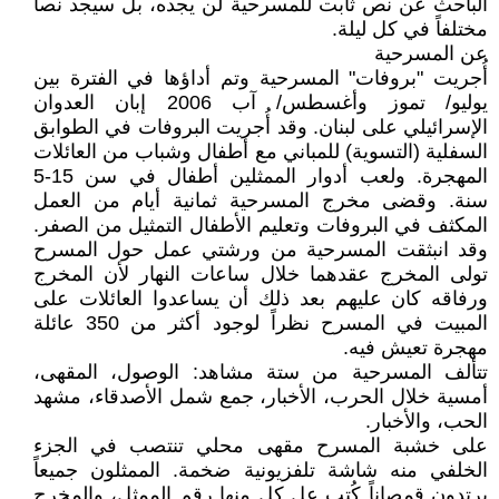
الباحث عن نص ثابت للمسرحية لن يجده، بل سيجد نصاً
مختلفاً في كل ليلة.
عن المسرحية
أُجريت "بروفات" المسرحية وتم أداؤها في الفترة بين
يوليو/ تموز وأغسطس/ آب 2006 إبان العدوان
الإسرائيلي على لبنان. وقد أُجريت البروفات في الطوابق
السفلية (التسوية) للمباني مع أطفال وشباب من العائلات
المهجرة. ولعب أدوار الممثلين أطفال في سن 15-5
سنة. وقضى مخرج المسرحية ثمانية أيام من العمل
المكثف في البروفات وتعليم الأطفال التمثيل من الصفر.
وقد انبثقت المسرحية من ورشتي عمل حول المسرح
تولى المخرج عقدهما خلال ساعات النهار لأن المخرج
ورفاقه كان عليهم بعد ذلك أن يساعدوا العائلات على
المبيت في المسرح نظراً لوجود أكثر من 350 عائلة
مهجرة تعيش فيه.
تتألف المسرحية من ستة مشاهد: الوصول، المقهى،
أمسية خلال الحرب، الأخبار، جمع شمل الأصدقاء، مشهد
الحب، والأخبار.
على خشبة المسرح مقهى محلي تنتصب في الجزء
الخلفي منه شاشة تلفزيونية ضخمة. الممثلون جميعاً
يرتدون قمصاناً كُتب عل كل منها رقم الممثل، والمخرج