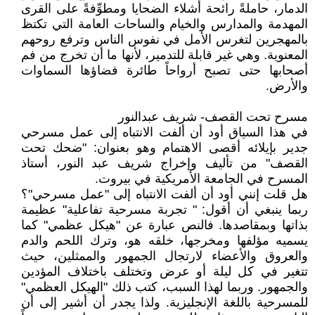
الدمار، حاملةً رائحة أشلاء الضحايا ومطوِّفةً على القرى
المهدمة والمدارس والخيام والساحات العامة التي تكتظ
بالمهجرين لتغرس الأمل في نفوس الناس وترفع روحهم
المعنوية. وهي غير قابلة للتدمير، لأنها ما أن تخرج من فم
أصحابها حتى تصبح أرواحاً طائرة فضاؤها السماوات
والأرض.
مسرح تحت القصف- شريف عبدالنور
في هذا السياق أود أن ألفت الانتباه إلى عمل مسرحي
جدير بإيلائه أقصى الاهتمام وهو بعنوان: "ضحك تحت
القصف" من تأليف وإخراج شريف عبد النور، أستاذ
المسرح في الجامعة الأمريكية في بيروت.
هل قلت إنني أود أن ألفت الانتباه إلى "عمل مسرحي"؟
ربما ينبغي أن أقول: " تجربة مسرحية تفاعلية" عظيمة
بذاتها وبمقاصدها. فالنص عبارة عن "هيكل عظمي" كما
يسميه مؤلفها ومخرجها، خلقه هو، وترك اللحم والدم
والعروق والأعضاء لارتجال الجمهور والممثلين، حيث
تتغير في كل ليلة أو عرض وتختلف باختلاف المؤدين
والجمهور. وربما لهذا السبب، كتب ذلك "الهيكل العظمي"
للمسرحية باللغة الإنجليزية. ولذا يجدر أن أشير إلى أن