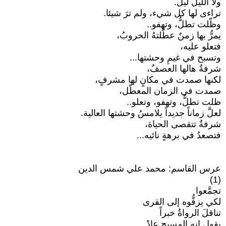
ولا الليل ليلٌ.
تراءى لها كل شيء، ولم ترَ شيئا.
وظّلت تطلُّ، وتهفو..
يمرُّ بها زمنٌ عطَّلتهُ الحروبُ،
فتعلو عليه،
وتسبح في غيمِ وحشتها...
شرفةٌ هالها العصفٌ،
لكنها صمدت في مكانٍ لها مشرفٍ،
صمدت في الزمان المعطّل،
ظلت تطلُّ، وتهفو، وتعلو..
لعلَّ زماناً جديداً يلامسُ وحشتها العالية.
شرفةٌ تتقصى الحياة،
فتصعدُ في برهةٍ نائيه...
عرس القاسم: محمد علي شمس الدين
(1)
تجمَّعوا
لكي يزفُّوه إلى القرى
تناقلَ الرواةُ خبراً
يقول إنه المسيح عادْ