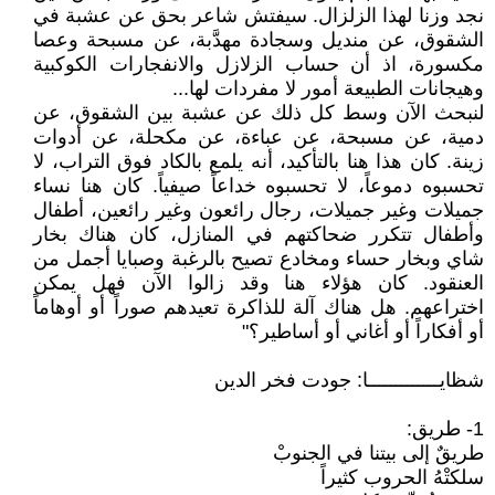
نجد وزنا لهذا الزلزال. سيفتش شاعر بحق عن عشبة في
الشقوق، عن منديل وسجادة مهدَّبة، عن مسبحة وعصا
مكسورة، اذ أن حساب الزلازل والانفجارات الكوكبية
وهيجانات الطبيعة أمور لا مفردات لها...
لنبحث الآن وسط كل ذلك عن عشبة بين الشقوق، عن
دمية، عن مسبحة، عن عباءة، عن مكحلة، عن أدوات
زينة. كان هذا هنا بالتأكيد، أنه يلمع بالكاد فوق التراب، لا
تحسبوه دموعاً، لا تحسبوه خداعاً صيفياً. كان هنا نساء
جميلات وغير جميلات، رجال رائعون وغير رائعين، أطفال
وأطفال تتكرر ضحاكتهم في المنازل، كان هناك بخار
شاي وبخار حساء ومخادع تصيح بالرغبة وصبايا أجمل من
العنقود. كان هؤلاء هنا وقد زالوا الآن فهل يمكن
اختراعهم. هل هناك آلة للذاكرة تعيدهم صوراً أو أوهاماً
أو أفكاراً أو أغاني أو أساطير؟"
شظايـــــــــــــا: جودت فخر الدين
1- طريق:
طريقٌ إلى بيتنا في الجنوبْ
سلكتْهُ الحروب كثيراً