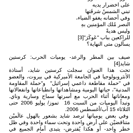
على اخضرار يديه
تبني الشمسُ شرفَتها
وفي أحضانه يغفو الضياء،
النصر مُلك المؤمنين بهِ
وليس هديةً
للراكعين بباب "عَوكَرَ"[3]
يسألون متى النهاية؟
صيف بين المطر والرعد- يوميات الحرب: كرستين
شايد[4]
تحت هذا العنوان سجلت كرستين شايد، أستاذة
الأنثروبولوجيا في الجامعة الأميركية في بيروت، والعضو
في "حملة مقاطعة داعمي إسرائيل" و"حملة المقاومة
المدنية"، حياتها اليومية ومشاهداتها وانطباعاتها وانفعالاتها
ومعاناتها أثناء الحرب مع أسرتها سماح وسارية وناي.
وتبداً اليوميات من السبت 16 تموز/ يوليو 2006 حتى
الثلاثاء 15 آب/أغسطس 2006.
وفي بعض يومياتها ترصد شايد بشعور بالهول عالَميْن
متناقضيْن على أرض واحدة وتحت سماء واحدة وفي ظل
خطر واحد- أو هكذا يُفترض- يتبدى أمام الجميع في