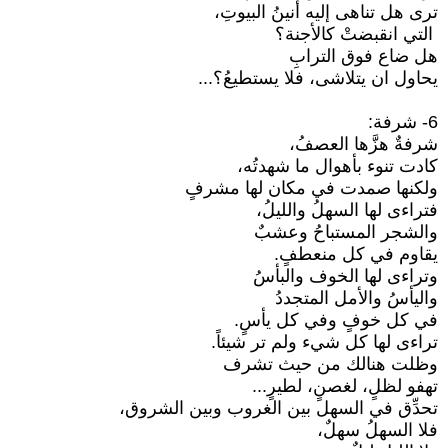
ترى هل تناهى إليه أنينُ البيوتِ،
التي انقبضتْ كالأجنة؟
هل ضاع فوق الترابِ
يحاول ان يتلاشى، فلا يستطيعُ؟...
6- شرفة:
شرفةٌ هزَّها العصفُ،
كادت تنوء بأهوال ما شهدتُه،
ولكنها صمدت في مكان لها مشرفٍ
فتراءى لها السهلُ والليلُ،
والشجر المستباحُ وعشبٌ
يقاوم في كل منعطفٍ.
وتراءى لها الخوف والبأسُ
واليأسُ والأمل المتجددُ
في كل خوفٍ وفي كل يأسٍ.
تراءى لها كل شيء ولم تر شيئاً.
وظلت هنالك من حيث تشرف
تهفو لظلٍ، لغصنٍ، لطيرٍ...
تحدِّق في السهل بين الغروب وبين الشروق،
فلا السهلُ سهلٌ،