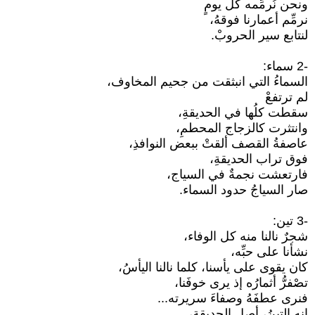
ونحن نُرمِّمه كل يومٍ
نرمِّم أعمارنا فوقهُ،
لنتابع سير الحروبْ.
-2 سماء:
السماءُ التي انبثقت من جحيم المخاوف،
لم ترتفعْ
سقطت كلُها في الحديقةِ،
وانتثرت كالزجاج المحطمِ،
عاصفةُ القصف ألقتْ ببعض النوافذِ،
فوق تراب الحديقةِ،
فارتعشت نجمةٌ في السياج،
صار السياجُ حدود السماء.
-3 تين:
شجرٌ نالنا منه كل الوفاء،
نشأنا على حبِّه،
كان يقوى على يأسنا، كلما نالنا اليأسُ،
تصْفرُّ أثمارُه إذ يرى خوفَنا،
فنرى عطفَهُ وصفاءَ سريرته...
إنه التينُ، أصل الحديقةِ،