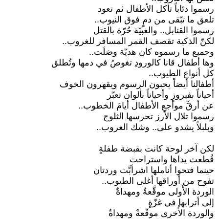
رسموا ذئاباً تأكل الأطفال ثم تعود
تلعق ما تبّقى من دمٍ فوق النيوب..
رسموا القنابل.. والغبيّة حُرّة بالقتل
لكنّ الذكية تقصف القمر المسافر للغروب..
وجميع ما رسموه كان هديّة وصَلَت..
وها أطفال قانا كالورودِ تغوصُ في دمها وتُطلق
كل أنواع الطيوب..
أطفالنا أيضاً يحبون الرسوم ويقهرون الخوف
أحياناً بفيروزٍ وأحياناً بألوان تعبّر
عن أرقِّ مواجعِ الأطفال أيامَ الخطوب..
رسموا تلال الأرز تحرسها الثلوج
وبلبلاً يشدو على.. وشك الغروب..
لكن آخر لوحة كانت بقبضة طفلةٍ
قُطعت يداها واستراحت
حينما فتحوا أناملها اشرأبَّت وردتان
تفوح من أوراقها أغلى الطيوب..
الوردة الأُولى موقَّعةٌ ومهداةٌ
إلى أترابها في غزّةٍ
والوردة الأُخرى موقّعةٌ ومهداةٌ