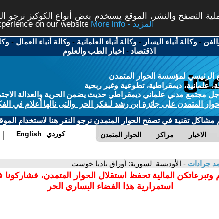
ة التصفح والنشر، الموقع يستخدم بعض أنواع الكوكيز نرجو النق
More info - المزيد
experience on our website
الفن
-
وكالة أنباء اليسار
-
وكالة أنباء العلمانية
-
وكالة أنباء العمال
-
وكا
الاقتصاد
-
اخبار الطب والعلوم
 الرئيسي لمؤسسة الحوار المتمدن
، علمانية، ديمقراطية، تطوعية وغير ربحية
ل مجتمع مدني علماني ديمقراطي حديث يضمن الحرية والعدالة الاجتم
حوار المتمدن على جائزة ابن رشد للفكر الحر والتى نالها أعلام في الفك
م مشاكل تقنية في تصفح الحوار المتمدن نرجو النقر هنا لاستخدام الموقع
كوردي
English
الاخبار
مراكز
الحوار المتمدن
د جرادات
- الأوديسة السورية: أوراق ناديا خوست
 وتبرعاتكن المالية تحفظ استقلال الحوار المتمدن، فشاركونا 
استمرارية هذا الفضاء اليساري الحر