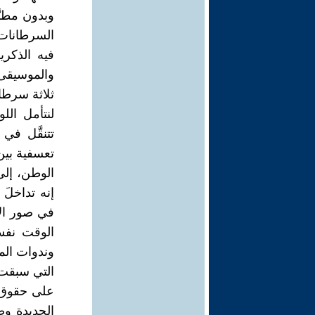
وبدون مطبّ
السرطانات و
فيه الذكري
والموسيقى 
ثلاثة سرطا
لنتأمل ال
تتنقَّل ف
تعسفية بين
الوطن، إلى
إنه تداخلَ 
في صور الأ
الوقت نفسه
وندوات الم
التي سبقت 
على حقوق ا
الجديدة وض