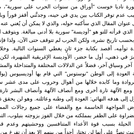
ورة ناديا خوست "أوراق من سنوات الحرب على سورية"، متأخ
 عدم توفر الكتاب بين يدي في حينه، وجدتَّني أقفز فوراً وبلا
ى عنوان المقال الذي سأكتبه حوله، والذي لا يمكن أن يُغني عنه
الذي قرأته للتو هو "أوديسة" سورية بلا أدنى مبالغة. ويتوقف ا
ام 2014 بحسب تاريخ نشره، ولكن الحرب لم تتوقف حتى الآن، ولذا فإنه
ادة توأمِه، أقصد بكتابة جزء ثانٍ يغطي السنوات التالية. وخل
َ في ذهني، أول ما حضر، الأوديسة الإغريقية الشهيرة، لك
خر وسياق آخر، فضلاً عن الدلالات المختلفة والمتداخلة والمشت
العودة إلى الوطن "نوستوس" التي قام بها أوديسيوس (يولي
روادة وما كابده خلالها من أهوال وحروب على مدى عشر س
 ومع الآلهة تارة أخرى ومع أنصاف الآلهة وأنصاف البشر تارة 
 إلى هدفه النهائي: العودة إلى وطنه وعائلته. وهو لن يحقق 
وض المواجهة الحاسمة مع والقضاء على جميع رجالات الممل
ضراوة على الظفر بمملكته من خلال الفوز بزوجته بنيلوب، التي
ة الحيلة بسبب قوة الأعداء المتنافسين ووحشيتهم وعدم قد
ث تصرُّ على أنها لن تختار أحداً من بينهم إلا بعد أن تفرغ من