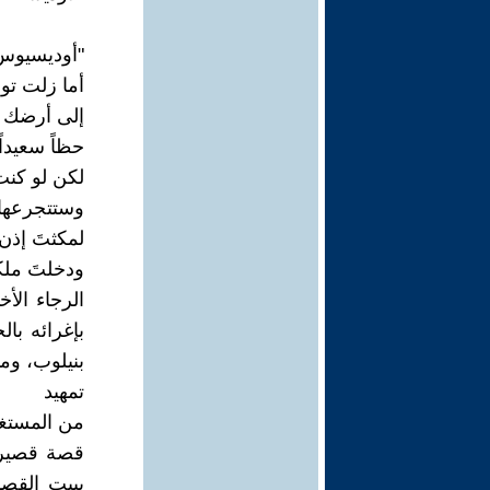
"أوديسيوس، 
أما زلت توا
إلى أرضك ال
حظاً سعيداً 
لكن لو كنت 
وستتجرعها 
لمكثتَ إذن ه
ودخلتَ ملك
الرجاء الأ
بإغرائه بال
بنيلوب، ومو
تمهيد
من المستغر
قصة قصيرة 
ببيت القصي