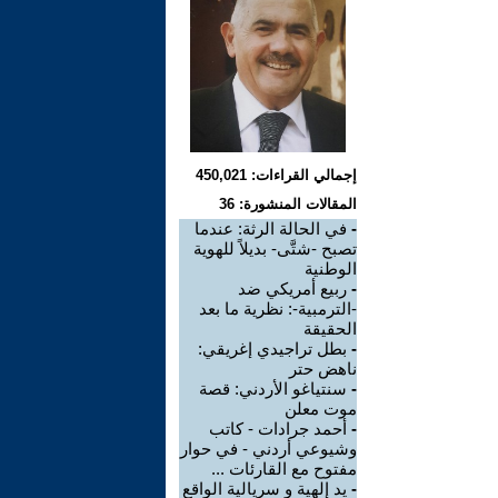
إجمالي القراءات: 450,021
المقالات المنشورة: 36
-
في الحالة الرثة: عندما
تصبح -شتَّى- بديلاً للهوية
الوطنية
-
ربيع أمريكي ضد
-الترمبية-: نظرية ما بعد
الحقيقة
-
بطل تراجيدي إغريقي:
ناهض حتر
-
سنتياغو الأردني: قصة
موت معلن
-
أحمد جرادات - كاتب
وشيوعي أردني - في حوار
مفتوح مع القارئات ...
-
يد إلهية و سريالية الواقع