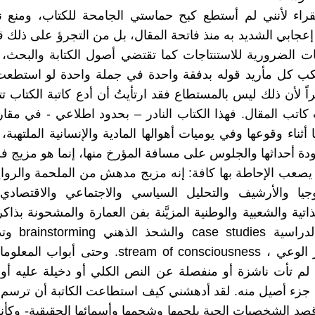
لقراء لأنني لم أستطع كبح حماستي الجامحة للكتاب، ومنع
إعجابي الشديد به منذ فاتحة المقال، بل من التجرؤ على ذلك قب
ات الضرورية للاستنتاجات كما تقتضي أصول الكتابة والبحث،
كب كل مأريد قوله بدفقة واحدة في جملة واحدة لو استطعت
اً لأن ذلك ليس بالمستطاع فقد ارتأيتُ أن أدع كاتبة الكتاب ت
كاتب المقال. فهذا الكتاب النادر – بحدود اطلاعي - في مقا
ثناء وقوعها وفي يوميات أهوالها المادية والإنسانية الملتهبة،
رودة أحداثها والجلوس على مسافة المؤرخ منها، إنما هو مزيج فر
صعب الإحاطة بها كافة: إنه مزيج مدهش من الملحمة والرواية
لوجيا والأرشيف والتحليل السياسي والاجتماعي والاقتصادي
اتية والشعبية والوطنية المزيَّنة بفن العمارة والمشحونة بذاك
والحالات الدراسية s
يُعرف بتيار الوعي ، stream of consciousness. وحتى أ
لم تأت ناشزة أو منفصلة عن النص الكلي أو دخيلة عليه أو
 جزء أصيل منه. لقد أدهشني كيف استطاعت الكاتبة أن ترسم
أقصد الشخصيات الحية بلحمها وشحمها وأسمائها الحقيقية- وك