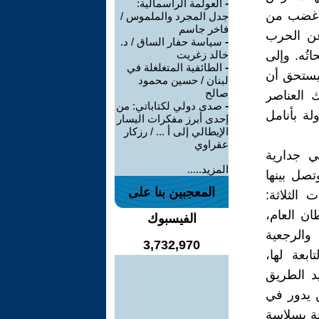
-
العولمة الرأسمالية:
 أغضب من
جدل المجرد والملموس /
فاخر جاسم
عن الحرب
-
سياسة حفار الساق / د.
اتُه. وإلى
خالد زغريت
-
الطائفية المتغلغلة في
 يستحق أن
لبنان / حسين محمود
صالح
 العناصر
-
صدى دولي لكتاباتي: من
لة بأنامل
إحدى أبرز مفكرات اليسار
الإيطالي إلى أ ... / رزكار
عقراوي
ي جدارية
المزيد.....
تصل بينها
المعجبين بنا على
الثلاثة:
ن العام،
الفيسبوك
 والرجعية
3,732,970
ابعة لها،
يد الطريق
ن يدور في
حة بسلاسة