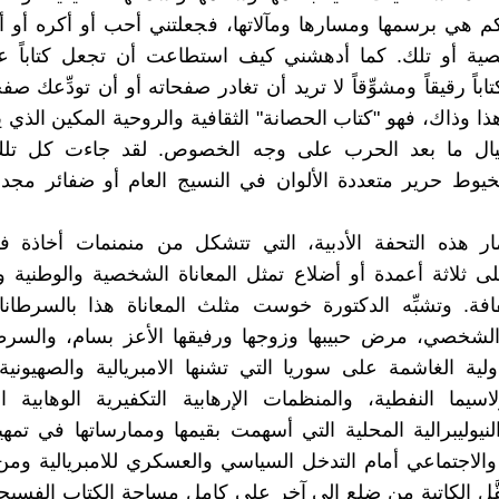
كم هي برسمها ومسارها ومآلاتها، فجعلتني أحب أو أكره أو
ية أو تلك. كما أدهشني كيف استطاعت أن تجعل كتاباً 
اباً رقيقاً ومشوِّقاً لا تريد أن تغادر صفحاته أو أن تودِّعك صفح
ا وذاك، فهو "كتاب الحصانة" الثقافية والروحية المكين الذي
أجيال ما بعد الحرب على وجه الخصوص. لقد جاءت كل تلك
يوط حرير متعددة الألوان في النسيج العام أو ضفائر مجدو
ار هذه التحفة الأدبية، التي تتشكل من منمنمات أخاذة ف
 ثلاثة أعمدة أو أضلاع تمثل المعاناة الشخصية والوطنية و
. وتشبِّه الدكتورة خوست مثلث المعاناة هذا بالسرطانات 
لشخصي، مرض حبيبها وزوجها ورفيقها الأعز بسام، والسرطا
لية الغاشمة على سوريا التي تشنها الامبريالية والصهيونية
لاسيما النفطية، والمنظمات الإرهابية التكفيرية الوهابية الت
يوليبرالية المحلية التي أسهمت بقيمها وممارساتها في تمه
والاجتماعي أمام التدخل السياسي والعسكري للامبريالية وم
نقَّل الكاتبة من ضلع إلى آخر على كامل مساحة الكتاب الفسي