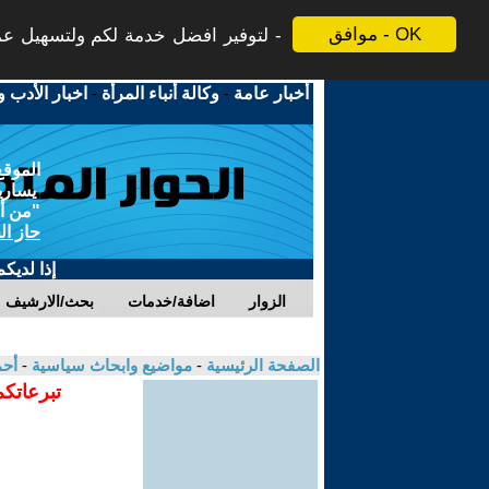
موافق - OK
لتوفير افضل خدمة لكم ولتسهيل عملي
أخبار عامة
-
وكالة أنباء المرأة
-
اخبار الأدب و
الموقع
يسارية
"من أج
حاز ال
إذا لديك
الزوار
اضافة/خدمات
بحث/الارشيف
الصفحة الرئيسية
-
مواضيع وابحاث سياسية
-
أحم
تبرعاتكم