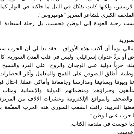
 لاريتيس، ولكنها كانت تفكك في الليل ما حاكته في النهار كما
لملحمة الكبرى للشاعر الضرير "هوميروس".
ليست رحلة العودة إلى الوطن فحسب، بل رحلة استعادة 
لسورية
بالي يوماً أن أكتب هذه الأوراق... فقد بدا لي أن الحرب 
رض أو لردِّ عدوان إسرائيلي، وليس في قلب المدن السورية. ك
لة، حرباً دولية على الوجدان والروح، على الفرد والنسيج 
لوطنية. أُطلق اللصوص على القمح والمعامل وآثار الحضارات
 وبيوتنا وبساتيننا ومدارسنا وجامعاتنا وأماكن عملنا. احتال ف
تأنقون وخبراؤهم ومنظماتهم الدولية والإنسانية ومئات
ة والصحف والمواقع الإلكترونية وعشرات الآلاف من المرتزق
عتها العربية: راقبَ الشعب السوري هذه الحرب المقنّعة ب
ا حرب على الوطن."
اديا خوست في مقدمة الكتاب.
ا خوست