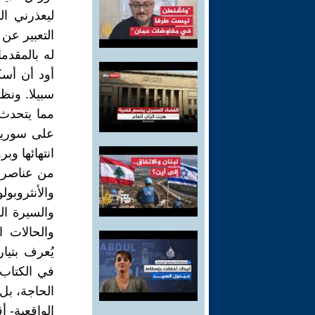
ليعذرني ا
التعبير عن 
له بالمقدم
أود أن أس
سبيلا. ونظر
مما يتحدث 
على سوريا أ
انتهائها وب
من عناصر ي
والأنثروبو
والسيرة الذ
في الكتاب 
الحاجة، بل
الواقعية- 