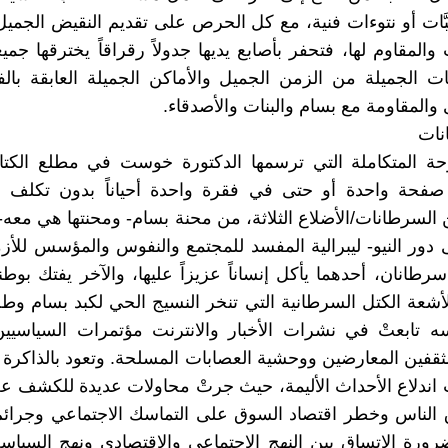
َات أو نتوءات فنية، مع كل الحرص على تقديم النقيض الجميل 
المقاوم لها، فتحفر بأصابع يديها جدولاً رقراقاً يخترقها جميع
ات الجميلة من الزمن الجميل والأماكن الجميلة العابقة بال
والمقاومة مع بسام والبنات والأصدقاء.
نات
لوحة المتكاملة التي ترسمها الدكتورة خوست في مطلع الكت
ي صفحة واحدة أو حتى في فقرة واحدة أحياناً بدون تكلف 
 السرطانات/الأضلاع الثلاثة، من محنة بسام- ومحنتها هي معه-
 دور النيو- ليبرالية المفسد للمجتمع والنفوس والمؤسس للأز
سرطانان، أحدهما يأكل إنساناً عزيزاً عليها، والآخر يفتك بوطن
شعة الكتل السرطانية التي تنخر النسيج الحي لكبد بسام وط
 تابعتْ في نشرات الأخبار والانترنت مؤتمرات السياسيين 
ثقفين المعارضين ووحشية العصابات المسلحة. وتعود بالذاكرة إ
اندلاع الأحداث الأليمة، حيث جرتْ محاولات عديدة للكشف ع
لناس وخطر اقتصاد السوق على التماسك الاجتماعي وجرائم ا
رورة الاتساق بين النهج الاجتماعي والاقتصادي ونهج السياسة