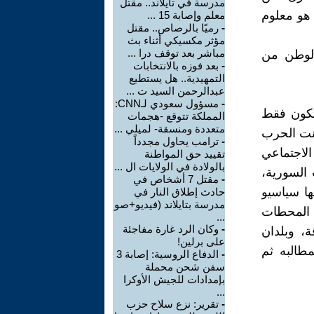
مدرسة في تايلاند.. مقتل
 هو معلوم
معلم وإصابة 15 ...
-
رميًا بالرصاص.. مقتل
مؤثر مكسيكي أثناء بث
مباشر بعد توقف درا ...
الوطن من
-
بعد فوزه بالانتخابات
التمهيدية.. هل يستطيع
عبدالرحمن السيد ت ...
-
مسؤول سعودي لـCNN:
ستكون فقط
المملكة تتوقع -هجمات
متعددة ومنسقة- لميلي ...
انت الحرب
-
ترامب يحاول مجدداً
الاجتماعي
تقييد حق المواطنة
بالولادة في الولايات ال ...
 السورية،
-
مقتل 7 أشخاص في
يها سياسيو
حادث إطلاق النار في
مدرسة بتايلاند (فيديو+صو
 المحطات
...
-
وكان الرد غارة مفاجئة
ة، وبلدان
على برلين!
مطالبه ثم
-
الدفاع الروسية: إصابة 3
سفن شحن محملة
بإمدادات للجيش الأوكرا
...
-
تقرير: نزع سلاح حزب