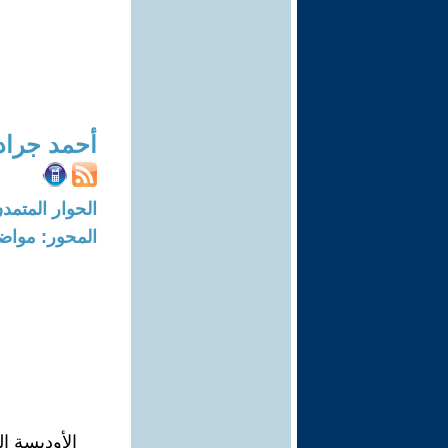
أحمد جراد
الحوار المتمدن-العدد: 5764 - 18
المحور: مواض
الأوديسة ا