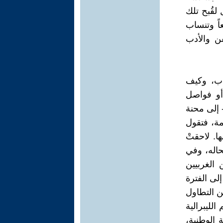
لقُبح تلك
اً وتنساب
فن والأدب
اب، وكيف
أو فواصل
 إلى محنة
مة، فتقول
ها. لاحقتْ
حاله، وفي
الغربيين
لى الفترة
ن التطاول
لليبرالية
 الوطنية،