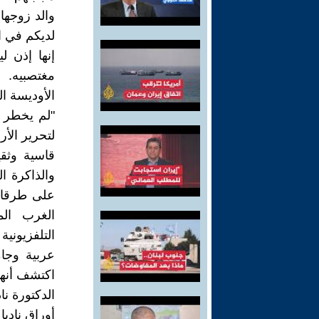
والد زوجها
لديكم في ا
إنها إذن 
مغتصبيه.
الأوديسة ا
"لم يخطر ب
لتحرير الأ
قاسية وثقي
والذاكرة ا
على طرقاتنا
الغرب الم
التلفزيوني
عربية وجام
اكتشف أنه
الدكتورة ن
أوراق نادي