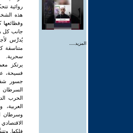
روائية تتح
هذه الشخص
وفظائعها كت
جانب كل هذ
يُدرَّس ل
المزيد.....
متناسقة كخ
سحرية.
يرتكز معم
فسيحة، على
جسور شفافة
السرطان ا
الحرب الدو
العربية، و
وسرطان الن
الاقتصادي 
فلكها. وتت