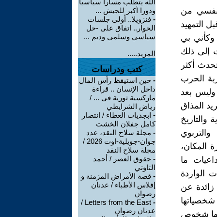
الله يتطلب مسارا سياسيا
 نفسي من
ودورا أكبر للجيش ...
-
فنزويلا.. أولى جلسات
ل التمهيد
الحوار.. اتفاق على -حل
سياسي وسلمي وديم ...
 وكأني بي
 إلى ذلك
المزيد.....
تحدث أكثر
كتب ودراسات
ربة الحرب
-
حين استيقظ رأس المال
داخل الإنسان .. قراءة
 وليس بعد
ماركسية ثورية في ... /
يد المذاق
رياض الشرايطي
-
ابجديات العطاء / انتصار
 والتاريخ
كامل جفلان الخشت
 والتربوي
-
مجلة سلاح النقد، عدد
جوان-جويلية-اوت 2026 /
رة المكان،
مجلة سلاح النقد
-
حقوق العصر / أحمد
case studie والشحذ الذهني brainstorming وتداعيات ما
التاوتي
بواب المعلومات الواردة
-
قصة الأمراض المزمنة و
إفلاس الأطباء / عدنان
 زائدة عن
رضوان
 شخصياتها
Letters from the East /
-
عدنان رضوان
أنها شخوص