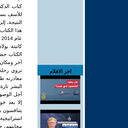
كتاب الدكت
للأسف بسبب
النتيجة، إل
هذا الكتاب 
ع
كاتبتة بول
الكتاب حضر
آخر ومكان آ
تروي رحلة 
اخر الافلام
مغادرته ط
البشر تارة
أجل الوصول
إلا بعد خ
يتنافسون ب
استراتيجي
مجابتهم، حي