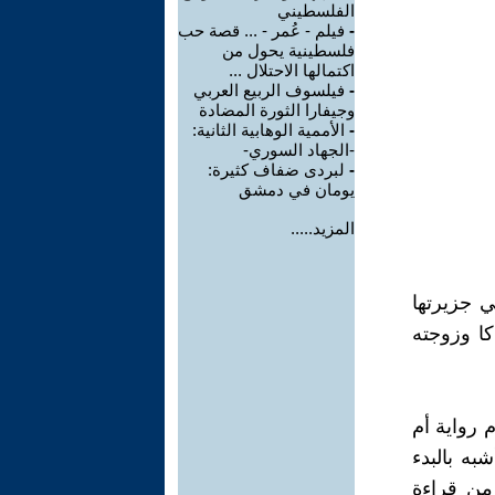
الفلسطيني
-
فيلم - عُمر - ... قصة حب
فلسطينية يحول من
اكتمالها الاحتلال ...
-
فيلسوف الربيع العربي
وجيفارا الثورة المضادة
-
الأممية الوهابية الثانية:
-الجهاد السوري-
-
لبردى ضفاف كثيرة:
يومان في دمشق
المزيد.....
ي جزيرتها
كا وزوجته
 رواية أم
به بالبدء
 من قراءة