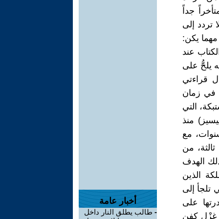
راً جداً
 تردد إلى
 مهما يكن:
لكتاب عند
 يلحُّ على
ال قراءتي
ن في زمان
بكة، التي
سيز) منذ
نوات، مع
ثالثة، من
ذلك الهدف
كة الذين
 تلجأ إلى
أخبار عامة
رتها على
-
طالب يطلق النار داخل
 غزْل كفن