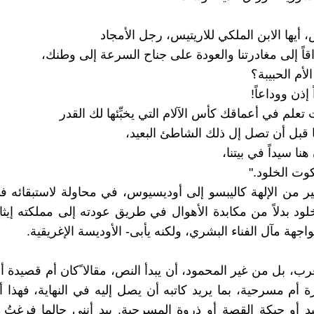
أيها الابن الملكي للاريتيس، رجل الأمجاد
قاً إلى مغادرتنا والعودة على جناح السرعة إلى وطنك،
أم الحبيبة؟
إذن ووداعاً!
تعلم في أعماقك كأس الآلام التي يخبِّئها لك القدر
قبل أن تصل إل ذلك الشاطئ البعيد،
نا سيداً في بيتنا،
وت الخلود."
خير من الإلهة كاليبسو إلى أوديسيوس، في محاولة لاستبقائه ف
خلود بدلاً من مكابدة الأهوال في طريق عودته إلى مملكته إيثا
اجهة مآل الفناء البشري، ولكنه يأبى- الأوديسة الإغريقية.
ب، بل من غير المحمود، أن يبدأ النص، مقالا ًكان أم قصيدة أم
أم مسرحية، بما يريد كاتبه أن يصل إليه في النهاية، فهذا أش
د أو حبكة القصة أو ذروة المسرحية. بيد أنني حالما فرغتُ