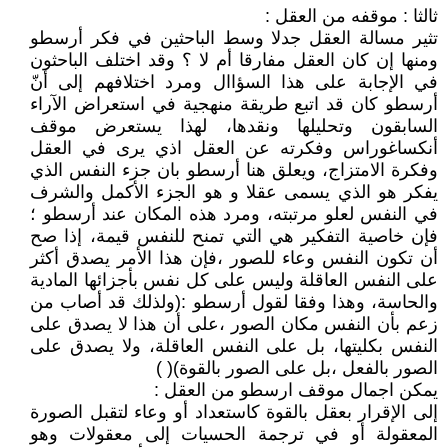
ثالثا : موقفه من العقل :
تثير مسالة العقل جدلا وسط الباحثين في فكر أرسطو
ومنها إن كان العقل مفارقا أم لا ؟ وقد اختلف الباحثون
في الإجابة على هذا السؤاال ومرد اختلافهم إلى أنّ
أرسطو كان قد اتبع طريقة منهجية في استعراض الآراء
السابقون وتحليلها ونقدها، لهذا يستعرض موقف
أنكساغوراس وفكرته عن العقل اذي يرى في العقل
وفكرة الامتزاج، ويعلق هنا أرسطو بان جزء النفس الذي
يفكر هو الذي يسمى عقلا و هو الجزء الأكمل والشرف
في النفس لعلو مرتبته، ومرد هذه المكان عند أرسطو ؛
فإن خاصية التفكير هي التي تمنح للنفس قيمة، إذا صح
أن تكون النفس وعاء للصور ،فإن هذا الأمر يصدق أكثر
على النفس العاقلة وليس على كل نفس بأجزائها المادية
والحاسة، وهذا وفقا لقول أرسطو :(ولذلك قد أصاب من
زعم بأن النفس مكان الصور ،على أن هذا لا يصدق على
النفس بكليتها، بل على النفس العاقلة، ولا يصدق على
الصور بالفعل ،بل على الصور بالقوة)( )
يمكن اجمال موقف ارسطو من العقل :
إلى الإقرار بعقل بالقوة كاستعداد أو وعاء لتقبل الصورة
المعقولة أو في ترجمة الحسيات إلى معقولات وهو