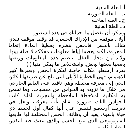
أـ العلة المادية
ب ـ العلة الصورية
ج ـ العلة الفاعلة
د ـ العلة الغائية
ويمكن أن نفصل ما أجملناه في هذه السطور :
أولا : موقفه من الإدراك الحسي: قد وقف موقف نقدي
شاك بالحس فالحس بنظره يعطينا المادة إتماما
للمعرفة، لكنه يعطينا إياها معلومات مفككه لا صلة بينها.
ولابد من تدخل العقل لتنظيم هذه المعلومات وربطها
بعضها بعضها ببعض. واستخلاص ما يمكن منها ( )
يفرد أرسطو مكانه خاصة لفكرة الحس ويعيرها كبير
الاهتمام، فهي الخطوة الأولى التي يلج عن طريقها الكائن
الحي إلى معرفة محيطه وهي نافذة على العالم الخارجي
من خلال ما تزوده به الحواس من معطيات، وما تسمح
به امكانية الملاحظة الملاحظة والتجربة. لذلك كانت
الحواس آليات ضرورة للقيام بأية معرفة، ولعل في
تعريف أرسطو للنفس على أنها كمال أول لجسم ذي
حياة بالقوة، يفيد أن وظائف الحس المختلفة لها طابعها
الفيزيولوجي الذي يتبع الجسم والذي تبعث فيه النفس
الحياة الكاملة.