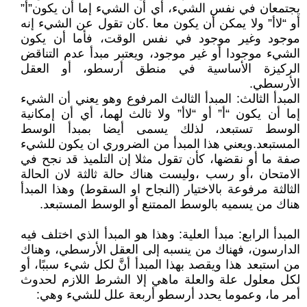
يجتمعان في نفس الشيء، أي أن الشيء إما أن يكون”أ”
أو “لاأ” ولا يمكن أن يكون معا .كان تقول عن الشيء إنه
موجود وغير موجود في نفس الوقت، فأما أن يكون
الشيء موجودا أو غير موجود، ويعتبر مبدأ عدم التناقض
الركيزة الأساسية في منطق أرسطو، أو العقل
الأرسطي.
المبدأ الثالث: المبدأ الثالث المرفوع وهو يعني أن الشيء
إما أن يكون “أ” أو “لاأ” ولا ثالث لهما، أي أن إمكانية
الوسط تستبعد، لذلك يسمى أيضا بمبدأ الوسط
المستبعد.ويعني هذا المبدأ من الضروري ان يكون للشيء
صفة ما أو نقضها، كأن تقول مثلا إن التلميذ قد نجح في
الامتحان ،أو رسب ،وليست هناك حالة ثالثة لان الحالة
الثالثة مرفوعة بالاختيار (النجاح او السقوط) وهذا المبدأ
هناك من يسميه بالوسط الممتنع أو الوسط المستبعد.
المبدأ الرابع: مبدأ العلية: وهذا هو المبدأ الذي اختلف فيه
الدارسون، فهناك من ينسبه إلى العقل الأرسطي، وهناك
من استبعد هذا ويقصد بهذا المبدأ أنَّ لكل شيء سببًا، أو
لكل معلول علة والعلة ماهي إلا الشرط اللازم لحدوث
أمر ما، وعموما يحدد أرسطو أربعة علل للشيء وهي: