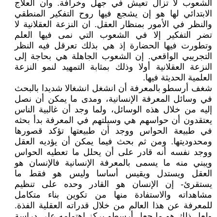
الشعوب لا تزال تعيش في جهل وخرافة. وان العلاج
الابتدائي لها هو إن يشجع فيها روح التفكير المنطقي
والنظر في الأمور بمنظار العقل. ان النزعة العقلانية لا
تضر التفكير إلا في الشعوب التي نمى فيها العلم
وتطورت فيها الحضارة إذ هي بذلك تعرقل فيه النظر
التجريبي الواقعي. إن الشعوب الجاهلة هي بحاجة إلى
النزعة العقلانية أولا وذلك بمثابة التمهيد لنمو النزعة
العلمية الحديثة فيها.
شغف أرسطو بالمعرفة أن انشغل انشغالا شديدا بالبحث
في وسائل المعرفة الإنسانية، ومدى ما يمكن أن نصل
إليه من خلال هذه الوسائل، ولما وجد أن غالبية الناس
يعتقدون أن حواسهم هي وسيلتهم في المعرفة بدأ بحثه
في طبيعة الحواس ووجد أن طبيعتها تؤكد قصورها
ومحدوديتها. ومن ثم بحث فيما يمكن أن يؤديه العقل
ووجد نفسه أنه قادر على أن يحلل ما تعطيه الحواس
ويبني منه ما يسمى بالمعرفة الإنسانية فالإنسان هو
العقل ويستدل ويقيس أساسا وليس هو فقط ما
يستقرئ- إن الإنسان هو القادر وحده على تنظيم
مشاهداته والاستفادة منها من تكوين بناء متكامل
للمعرفة عن هذا العالم من خلال قدراته العقلية الفذة.
ولعل ذلك هو ما جعل أرسطو يركز اهتمامه على دراسة