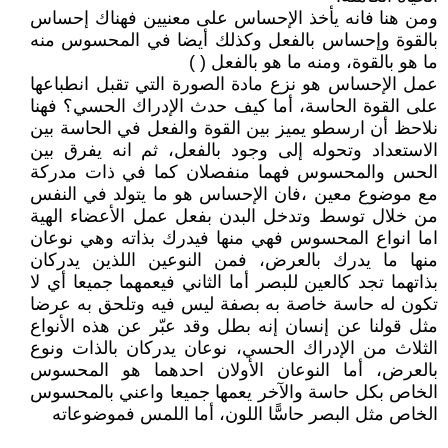
ومن هنا فانه يأخذ الإحساس على معنيين فهناك إحساس
بالقوة وإحساس بالفعل وكذلك أيضا في المحسوس منه
ما هو بالقوة، ومنه ما هو بالفعل ( )
عمل الإحساس هو نزع مادة الصورة التي تقبل انطباعها
على القوة الحاسة، أما كيف حدث الإدراك الحسي؟ فهنا
نلاحظ أن ارسطو يميز بين القوة والفعل في الحاسة بين
الاستعداد وتحوله إلى وجود بالفعل، ثم انه يفرق بين
الحس والمحسوس فهما منفصلان كما في ذات مدركة
مع موضوع معين ،فان الإحساس هو ما يتولد في النفس
من خلال توسط وتدخل البدن بفعل عمل الأعضاء الهية
اما انواع المحسوس فهي منها فيدرك بذاته وهي نوعان
منها ما يدرك بالعرض، فمن النوعين اللذين يدركان
بذاتهما تجد كالعين للبصر أما الثاني فيعمهما جميعا أي لا
تكون له حاسة خاصة به بصفة ليس فيه وتلحق به عرضا
مثل قولنا عن إنسان إنه بطل وقد عبّر عن هذه الأنواع
الثلاث من الإدراك الحسي، نوعان يدركان بالذات ونوع
بالعرض، أما النوعان الأولان احدهما هو المحسوس
الخاص بكل حاسة والآخر يعمها جميعا واعني بالمحسوس
الخاص مثل البصر حاسًّا اللون، أما اللمس فموضوعاته