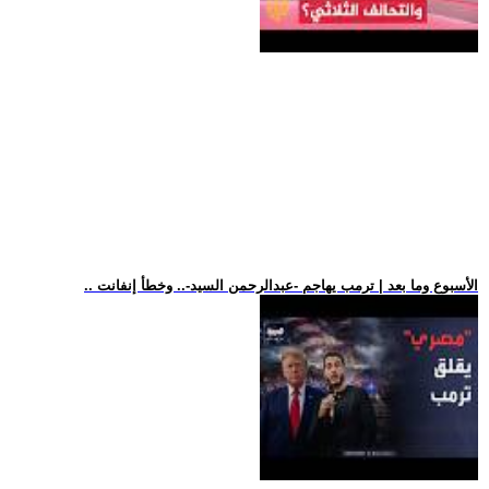
.. الأسبوع وما بعد | ترمب يهاجم -عبدالرحمن السيد-.. وخطأ إنفانت