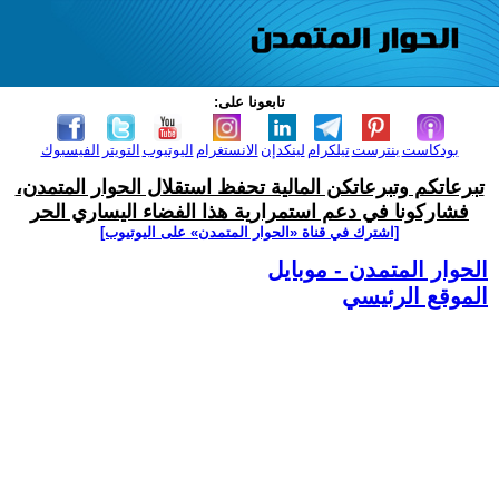
تابعونا على:
بودكاست
بنترست
تيلكرام
لينكدإن
الانستغرام
اليوتيوب
التويتر
الفيسبوك
تبرعاتكم وتبرعاتكن المالية تحفظ استقلال الحوار المتمدن،
فشاركونا في دعم استمرارية هذا الفضاء اليساري الحر
[اشترك في قناة ‫«الحوار المتمدن» على اليوتيوب]
الحوار المتمدن - موبايل
الموقع الرئيسي