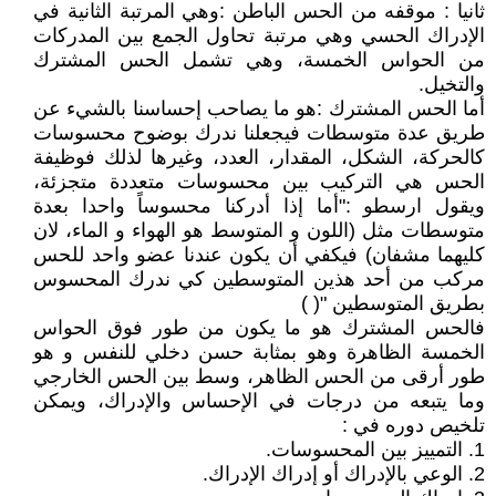
ثانيا : موقفه من الحس الباطن :وهي المرتبة الثانية في
الإدراك الحسي وهي مرتبة تحاول الجمع بين المدركات
من الحواس الخمسة، وهي تشمل الحس المشترك
والتخيل.
أما الحس المشترك :هو ما يصاحب إحساسنا بالشيء عن
طريق عدة متوسطات فيجعلنا ندرك بوضوح محسوسات
كالحركة، الشكل، المقدار، العدد، وغيرها لذلك فوظيفة
الحس هي التركيب بين محسوسات متعددة متجزئة،
ويقول ارسطو :"أما إذا أدركنا محسوساً واحدا بعدة
متوسطات مثل (اللون و المتوسط هو الهواء و الماء، لان
كليهما مشفان) فيكفي أن يكون عندنا عضو واحد للحس
مركب من أحد هذين المتوسطين كي ندرك المحسوس
بطريق المتوسطين "( )
فالحس المشترك هو ما يكون من طور فوق الحواس
الخمسة الظاهرة وهو بمثابة حسن دخلي للنفس و هو
طور أرقى من الحس الظاهر، وسط بين الحس الخارجي
وما يتبعه من درجات في الإحساس والإدراك، ويمكن
تلخيص دوره في :
1. التمييز بين المحسوسات.
2. الوعي بالإدراك أو إدراك الإدراك.