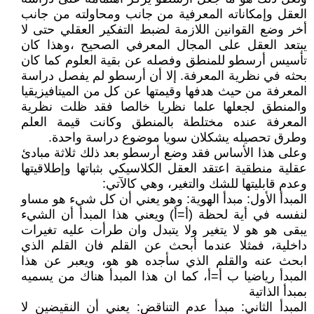
العقل وإمكاناته المعرفية من جانب ومحاولته من جانب
أخر وضع القوانين اللازمة لضبط التفكير العقلي حتى لا
يبتعد العقل على المجال المعرفي الصحيح ،وهذا كان
تأسيس أرسطو للمنطق وفصله عن بقية العلوم كما كان
بحثه في نظرية المعرفة. إلا أن أرسطو لم يفصل دراسة
المعرفة من حيث هدفها وقيمتها عن كل من الميتافيزيقيا
والمنطق لجعلها علما نظريا خالصا فقد ظلت نظرية
المعرفة عنده مختلطة بالمنطق وكانت قيمة العلم
وطرق تحصيله يشكلان سويا موضوع دراسة واحدة.
وعلى هذا الأساس فقد وضع أرسطو بعد ذلك ثلاثة مبادئ
عقلية منطقية اعتقد العقل الكلاسيكي بثباتها وإطلاقيتها
وعدم قابليتها للشك والتغير، وهي كالآتي:
المبدأ الأول: مبدأ الهوية: وهو يعني أن كل شيء هو مساو
لنفسه في أية لحظة (أ=أ) ويعني هذا المبدأ أن الشيء
يبقى هو هو لا يتغير ولا يتبدل وان طرأت عليه تغيرات
داخلية، فمثلا عندما أبحث عن القلم فان القلم الذي
ابحث عنه والقلم الذي سأجده هو هو، ويعبر عن هذا
المبدأ رياضيا ب أ=أ، كما ان هذا المبدأ هناك من يسميه
بمبدأ الذاتية
المبدأ الثاني: مبدأ عدم التناقض: يعني أن النقيضين لا