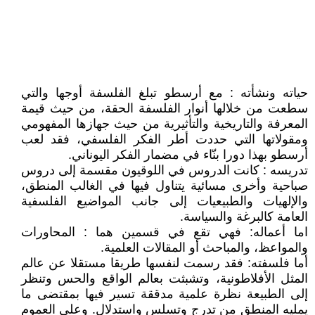
حياته ونشأته : مع أرسطو تبلغ الفلسفة أوجها والتي
سطعت من خلالها أنوار الفلسفة الحقة، من حيث قيمة
المعرفة والتاريخية والتأثيرية من حيث جهازها المفهومي
ومقولاتها التي حددت أطر الفكر الفلسفي، فقد لعب
أرسطو بهذا دورا بنّاء في مضمار الفكر اليوناني.
تدريسه : كانت الدروس في اللوقيون مقسمة إلى دروس
صباحية وأخرى مسائية يتناول فيها في الغالب المنطق،
والإلهيات والطبيعيات إلى جانب المواضيع الفلسفية
العامة كالبرغة والسياسة.
اما أعماله: فهي تقع في قسمين هما : المحاورات
والمواعظ، والمباحث أو المقالات العلمية.
أما فلسفته: فقد رسمت لنفسها طريقا مستقلا عن عالم
المثل الأفلاطونية، وتشبثت بعالم الواقع والحس وتنظر
إلى الطبيعة نظرة علمية مدققة تسير فيها بمقتضى ما
يمليه المنطق من تدرج وتسلس واستدلال. وعلى العموم