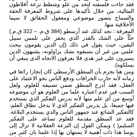
فقد جاءت فلسفته لتحد من غلو وشطط نزعة أفلاطون
المثالية، من خلال تأكيدها على شروط المعرفة الحقة
والسماح بتصور موضوعي ومعقول الحقائق لا سيما
الأخلاقية منها.
المعرفة : نجد كذلك عند أرسطو (384 ق.م. – 322 ق.م.)
حثّاً على الشك بالقدر الذي يحفز على تلمس سبيل
اليقين، حيث يقول في ذلك (إن الذين يقومون ببحث
علمي من غير أن يسبقوه بشك يزاولونه، يشبهون الذين
يسيرون على غير هدى فلا يعرفون الاتجاه الذي ينبغي أن
يسلكوه).
ومن هنا نجزم بأن المنطق الأرسطي كان إنجازا رائعا في
زمانه لأنه حارب الخرافات ودفع الناس نحو الاعتماد على
العقل، فقد أدرج المنطق ضمن تصنيفه للعلوم، ولعل
السبب في عدم اعتباره علما من العلوم هو أن موضوعه
أوسع من أي علم منها لأنه يدرس التفكير الذي يستخدم
فيها جميعا، بل يدرس التفكير الذي لا يدخل نطاق العلم،
كالتفكير الشائع عند جمهور الناس والذي يستخدم البلاغة.
فقد عد المنطق مقدمة للعلوم تساعد على التفكير
السليم( ) ويمكن القول إن النزعة العقلانية لا تزال إلى
يومنا هذا ذات أهمية لا يستهان بها إذا علمنا بان كثير من