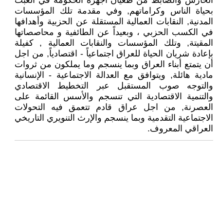
الحارس والضابط من طغيان أجهزة الحكومة في العبث
بحياة الناس وكراماتهم, وفي مقدمة تلك المؤسسات
المدنية, النقابات العمالية المستقلة عن الحزبية وأهدافها
في الكسب الحزبي ، وبعيداً عن الطائفية و محاصصاتها
المقيتة, وتلك المؤسسات والنقابات العمالية , كفيلة
بإعادة شريان الحياة للعراق اجتماعياً - اقتصادياً, من اجل
أن يتمتع أبناء العراق وبما ينسجم وما يملكون من ثروات
مادية هائلة, ويتوافق مع العدالة الاجتماعية - الإنسانية
والتوجه صوب المستقبل عبر التخطيط الاقتصادي
والتنمية الاقتصادية التي تنسجم والأسس القائمة على
العصرنة, من اجل عراق قادم تتعمق فيه التحولات
الاجتماعية التقدمية وبما ينسجم والإرث التنويري التاريخي
العراقي المعروف.