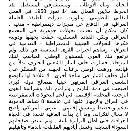
الحياة.. وبناة الأوطان .. ومستشرفي المستقبل. لقد
انخرط ملايين العمال بعد 14 تموز 1958 في العمل
النقابي التطوعي وتبلورت قدرات الطبقة العاملة
العراقية في الدفاع عن منجزات ديمقراطية - مدنية ،
كان يمكن أن تحدث تحولات جوهرية في المجتمع
العراقي ولكن القيادة العسكرية خنقت بجهلها ودونية
فكرها التحولات الجنينية الديمقراطية - التقدمية في
العراق ، وساهم احتراب القوى السياسية في ذلك, ولم
ترتفع تلك القوى للمستوى الوطني المناسب لتلك
المرحلة, فسارت خلف التيار الشعبي الجارف بدلاً من
قيادته, ورهنت الوطن لرغبات الجهلة من العسكر على
أمل قطف الثمار في ساحة أخرى , لا علاقة لها بالوضع
الشعبي العراقي المرتهن حينها لمصالح دولة كبرى
أصبحت في ذمة التاريخ , وتزامن ذلك وشراسة القوى
الرجعية المحلية- الإقليمية في لجم التحولات الديمقراطية
في العراق والإجهاز عليها في عاصفة 8 شباط الدموية
بدعم وتخطيط وتنسيق إقليمي - عربي - أمريكي واضح
لا مجال لنكرانه, وما أن بدأت العافية تتجدد في الحياة
العراقية حتى اطل البرابرة ثانية , وتم تبييض صفحاتهم
السوداء السابقة وغسل أياديهم الملطخة بالدماء وتأهيلهم