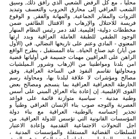
محلياً ، مع كل الرفض الشعبي الذي رافق ذلك, وسيق
الشعب العراقي إلى محارق الحروب والتعسف وتبديد
الثروات والمقابر الجماعية, والمهانة والفقر, و الوقوع
فريسة للاحتلال والإرهاب و الاقتتال الطائفي ضمن
مخططات دولية- إقليمية. لقد دمر رئيس النظام المنهار
الوجود الطبقي للطبقة العاملة العراقية وبدد ارثها
المعنوي - المادي وعتم على تاريخها النضالي. في (الأول
من أيار) عيد صناع الحياة.. بناة المستقبل ، يطرح الواقع
الراهن على العراقيين مهمات جسيمة في أولياتها قضية
امن بلدنا ومواطنينا من الإرهاب وشرور الـميلشيات
ومحاولتها تقاسم النفوذ في الساحة العراقية, وفق
مصالح ومؤشرات لا علاقة لبلدنا بها، ومحاولة رسم
الخارطة الجغرافية العراقية بما ينسجم ومصالح بعض
القوى الإقليمية. إن إعادة بناء العراق المبني على أسس
وطنية مدنية - سياسية متوازنة قائمة على قواعد
العصرنة والتوجه صوب بناء الإنسان العراقي وطنياً و
تجذير إحساسه بالوطنية- العراقية مع بناء دولة
المؤسسات القانونية التي تؤسس للدولة العراقية, من
اجل التحولات الاجتماعية التقدمية وإعادة الاعتبار
للسلطات القضائية المستقلة والمؤسسات المدنية ،