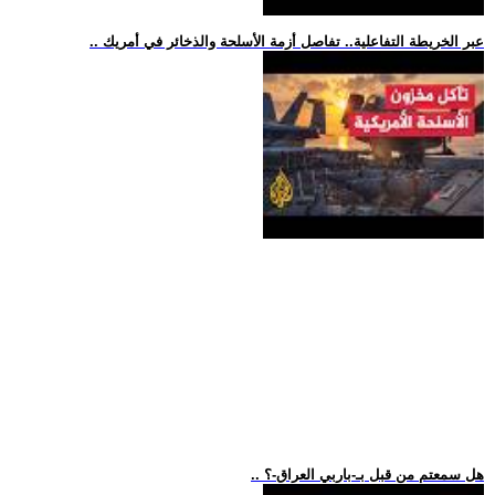
.. عبر الخريطة التفاعلية.. تفاصل أزمة الأسلحة والذخائر في أمريك
.. هل سمعتم من قبل بـ-باربي العراق-؟