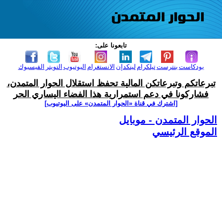
تابعونا على:
بودكاست
بنترست
تيلكرام
لينكدإن
الانستغرام
اليوتيوب
التويتر
الفيسبوك
تبرعاتكم وتبرعاتكن المالية تحفظ استقلال الحوار المتمدن،
فشاركونا في دعم استمرارية هذا الفضاء اليساري الحر
[اشترك في قناة ‫«الحوار المتمدن» على اليوتيوب]
الحوار المتمدن - موبايل
الموقع الرئيسي