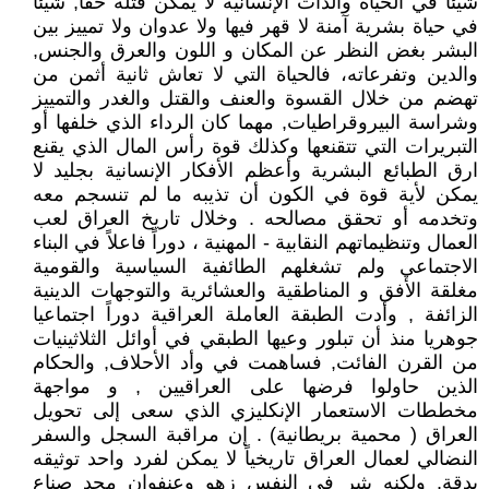
شيئاً في الحياة والذات الإنسانية لا يمكن قتله حقاً, شيئاً
في حياة بشرية آمنة لا قهر فيها ولا عدوان ولا تمييز بين
البشر بغض النظر عن المكان و اللون والعرق والجنس,
والدين وتفرعاته، فالحياة التي لا تعاش ثانية أثمن من
تهضم من خلال القسوة والعنف والقتل والغدر والتمييز
وشراسة البيروقراطيات, مهما كان الرداء الذي خلفها أو
التبريرات التي تتقنعها وكذلك قوة رأس المال الذي يقنع
ارق الطبائع البشرية وأعظم الأفكار الإنسانية بجليد لا
يمكن لأية قوة في الكون أن تذيبه ما لم تنسجم معه
وتخدمه أو تحقق مصالحه . وخلال تاريخ العراق لعب
العمال وتنظيماتهم النقابية - المهنية ، دوراً فاعلاً في البناء
الاجتماعي ولم تشغلهم الطائفية السياسية والقومية
مغلقة الأفق و المناطقية والعشائرية والتوجهات الدينية
الزائفة , وأدت الطبقة العاملة العراقية دوراً اجتماعيا
جوهريا منذ أن تبلور وعيها الطبقي في أوائل الثلاثينيات
من القرن الفائت, فساهمت في وأد الأحلاف, والحكام
الذين حاولوا فرضها على العراقيين , و مواجهة
مخططات الاستعمار الإنكليزي الذي سعى إلى تحويل
العراق ( محمية بريطانية) . إن مراقبة السجل والسفر
النضالي لعمال العراق تاريخياً لا يمكن لفرد واحد توثيقه
بدقة, ولكنه يثير في النفس زهو وعنفوان مجد صناع