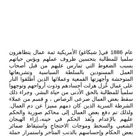
عام 1886 في( شيكاغو) الأمريكية ثمة عمال يتظاهرون
سلميا للمطالبة بتحسين ظروف عملهم وبؤس حياتهم
بسبب الضغوط التي تمارس عليهم من قبل أصحاب
العمل المسنودين بالسلطة السياسية وتشريعاتها
المتوحشة وأجهزتها القمعية وعملائها الذين أطلقوا النار
على عمال عُزل هزلت أجسادهم وذوت أرواحهم وتوجهوا
سلمياً للمطالبة بالحق الأدنى من حياة البشر, وجراء ذلك
سقط بعض العمال صرعى الرصاص ، و قسم من عملاء
الشرطة السرية الذين كان دمهم مميزاً عن دم العمال.
ولذلك تم دفع بعض العمال إلى محاكم صورية والحكم
عليهم بالإعدام ونُفذ الحكم في حينه،.إزاء الهيجان
الشعبي والسخط وموجات الاحتجاج واستيقاظ ضمائر
بعض الحكام وإحساسهم بالذنب المتأخر واستمرار حملة