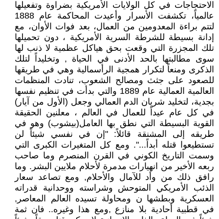
الاحتجاجات في كل الولايات الأمريكية بضراوة وتفعيلها
عالمياً، تكشفت الأسرار وأعيدت المحاكمة عام 1888
لتتم براءة المعدومين من العمال، بعد فوات الأوان، مع
إدانة بسيطة للشرطة السرية الأمريكية ، دون تحميلها
تلك المجزرة التي وقعت بحق هياكل عظمية لا ذنب لها
سوى مطالبتها بالحد الأدنى في الحياة , وتخليداً لتلك
الذكرى ومنعاً لتكرار همجية الرأسمالية وهي في طريقها
للصعود على جثث ومصالح الشعوب، تنادت المنظمات
العالمية العمالية عام 1889 والتي بدأت في تنظيم نفسها
بجدية، لتخليد شريان الدم العمالي وجعل (الأول من آيار)
في كل عام عيداً للعمال في العالم ، معلنين الحقيقة
القوية البسيطة التي نطق بها العامل(بيشوب) وهو في
طريقه إلى المشنقة قائلاً: "إن في نفسي شيئاً لن
تستطيعوا قتله أبداً...". ومع كل المتغيرات الكبرى التي
وسمت التاريخ الكوني في القرن المنصرم وما صاحب
ربعه الأخير من انهيارات مدمرة لأحلام ملايين البشر. وما
رافق ذلك من وأد للآمال والأحلام, ومع تصاعد سعار
الذئب الأمريكي المتوحش وشراسته ووحدانية قدراته
العسكرية وبطشها ن ومحاولة تسيده العالم المعاصر,
في قطبية أحادية بلا منازع ,ومع هذا وغيره.. فان ثمة