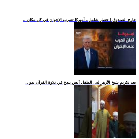
.. خارج الصندوق | حصار شامل.. أميركا تضرب الإخوان في كل مكان
.. بعد تكريم شيخ الأزهر له.. الطفل أنس يبدع في تلاوة القرآن بدو