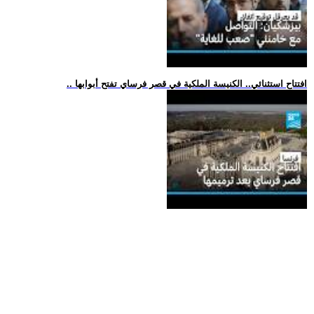
.. افتتاح استثنائي.. الكنيسة الملكية في قصر فرساي تفتح أبوابها