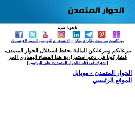
تابعونا على:
بودكاست
بنترست
تيلكرام
لينكدإن
الانستغرام
اليوتيوب
التويتر
الفيسبوك
تبرعاتكم وتبرعاتكن المالية تحفظ استقلال الحوار المتمدن،
فشاركونا في دعم استمرارية هذا الفضاء اليساري الحر
[اشترك في قناة ‫«الحوار المتمدن» على اليوتيوب]
الحوار المتمدن - موبايل
الموقع الرئيسي