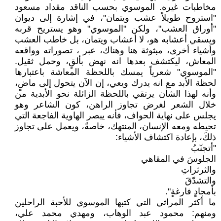
مخاطبات غيره. الموسوي بحسب الناقد مقداد مسعود
"استروح طويلاً عشب ويتمان"، في إشارة إلى ديوان
"أوراق العشب"، ولكن "الموسوي" وهو يستريح قربه
ويسقي أعشابه هو، لا أعشاب ويتمان، بل خاطب العشب
وأشياء أخرى، مبثوثة هنا وهناك، عبر ، تصوراته وواقعه
المعاش، ليكتشف بعدها انه نهض بألقٍ، وحمل ثقيل.
"الموسوي" شعرياً يمسك باللحظة المعاشة باعتبارها
لحظة الأبد مع انه يدرك ويعي، إن الآن يتحول إلى ماضٍ،
وأنه لهذا الشأن يرتقي باللحظة الزائلة نحو الأبدية من
خلال الشعر لغرض تجاوز الراهن، كون الشاعر وهو
يجلس على نهاية الحواف، فأنه يبصر الهاوية الفاجعة التي
تحيطه ومعه الإنسان، المنتهك، خاصةً، ويعمل على تجاوز
ذلكَ، بإعادة اكتشاف الأشياء:
"أتجنّبُ
الجلوسَ في المقاهي
والثرثراتِ
والتشدّقَ
بأمجادٍ فارغةٍ".
ما أكثر المراثي التي كتبها الموسوي للأحبة الراحلين
ومنهم: محمود عبد الوهاب، ومهدي محمد علي،