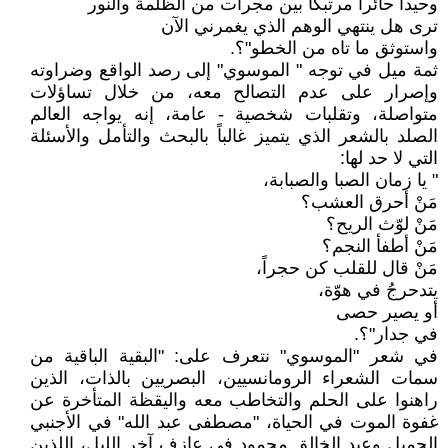
وحيداً حائراً مرتبكاً بين مجرات من الظلمة والنور
ترى هل ينتهي الوهم الذي يغمرني الآن
واستوثق ما تاه من الخطو"؟.
ثمة ميل في توجه " الموسوي" إلى رصد الواقع وضراوته
وإصرار على عدم التصالح معه، من خلال تساؤلات
متواصلة، وتقلبات شخصية - عامة، إنه يواجه العالم
الصلد بالشعر الذي يتميز غالباً بالبحث والتأمل والأسئلة
التي لا حد لها:
" يا زمان الصبا والصبابة،
مَنْ أحرق العشب؟
مَنْ لوّث الريح؟
مَنْ أطفأ النجم؟
مَنْ قال للقلب كن حجراً،
يتدحرجُ في هوّة،
أو يصير حصى
في جدار"؟.
في شعر "الموسوي" نتعرف على: "البقية الباقية من
سمات الشعراء الرومانسيين، البصريين بالذات، الذين
راهنوا على الحلم والتخاطب معه واليقظة المتأخرة عن
غفوة الموت في الحياة، "مصطفى عبد الله" في الأجنبي
الجميل وعبد الخالق محمود في عازف آخر الليل، اللذين