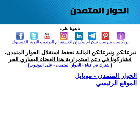
تابعونا على:
بودكاست
بنترست
تيلكرام
لينكدإن
الانستغرام
اليوتيوب
التويتر
الفيسبوك
تبرعاتكم وتبرعاتكن المالية تحفظ استقلال الحوار المتمدن،
فشاركونا في دعم استمرارية هذا الفضاء اليساري الحر
[اشترك في قناة ‫«الحوار المتمدن» على اليوتيوب]
الحوار المتمدن - موبايل
الموقع الرئيسي