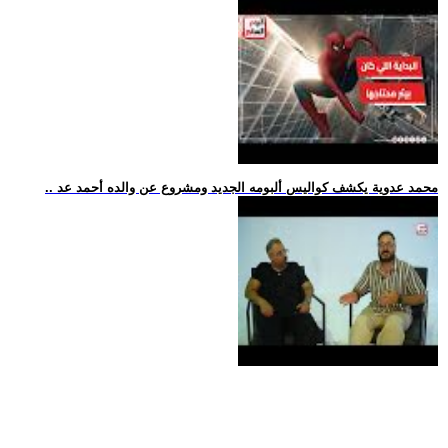
.. محمد عدوية يكشف كواليس ألبومه الجديد ومشروع عن والده أحمد عد