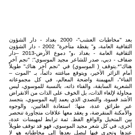
بعد "مخاطبات العشب"- 2000 بغداد - دار الشؤون
الثقافية العامة، و" يقظة متأخرة" 2002 - دار الشؤون
الثقافية العامة - بغداد ،و" دموع الأرض-2013 –دار
ضفاف - دبي، صدر للشاعر مجيد الموسوي": "نجم آخر
هناك"*.يتوقف ( الموسوي) في "نجم آخر هناك" طويلاً
أمام الزائر الأخير، ويتوقع مباغتته دائماً، بـ "الموت –
الفناء"، المهيمنة واضحة المعالم، في كل مجموعاته
الشعرية السابقة، والفناء ذاته، بالنسبة للموسوي، ليس
محاولة لإلغاء الذات، بل الخوف على الذات من الانقراض
الأشد قسوة، والتصدي الذي يعمد إليه الموسوي، يتجسد
عبر طرائق عدة، منها: استعادة الغائبين، والوجوه
والأمكنة المنقرضة، و يعقد معها علاقات متجاورة تنحصر
بين المتخيل والواقع الفظ. ثمة ترابط لمهيمنات عدة،
أخرى، في كل شعر مجيد الموسوي، فهو قد توقف طويلاً
عندها وتحرى فيها ليصل بعدها إلى مخاطباته هو لا