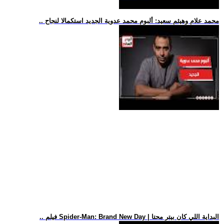
.. محمد علام وهيثم سعيد: ألبوم محمد عدوية الجديد استكمالا لنجاح
.. فيلم Spider-Man: Brand New Day | البداية اللي كان بيتر محتا