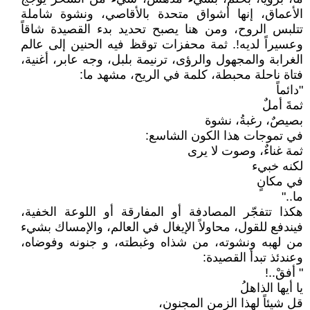
الأعماق، إنها أشواق متحدة بالأقاصي، ونشوة شاملة
تتلبس الروح، ومن هنا يصبح تحديد بدء القصيدة شاقاً
وعسيراً لديه!. ثمة محفزات توقظ فيه الحنين إلى عالم
الغرابة والمجهول والرؤى، ترنيمة بلبل، وجه عابر، أغنية،
فتاة ناحلة محبطة، كلمة في الريح، مشهد ما:
"دائماً
ثمةَ أملٌ
بصيصٌ، رغبةُ، نشوة
في تموجات هذا الكون الشاسع:
ثمة غناءٌ، وصوت لا يرى
لكنه خبيء
في مكانٍ
ما.."
هكذا تتفجّر المصادفة أو المفارقة أو اللوعة الخفية،
فيندفع للقول، محاولاً الإيغال في العالم، والإمساك بشيء
من لهبه ونشوته، من شذاه وغبطته، و جنونه وفوضاه،
وعندئذ تبدأ القصيدة:
" أفقْ..!
يا أيها الذاهلُ
قل شيئاً لهذا الزمن المجنون،