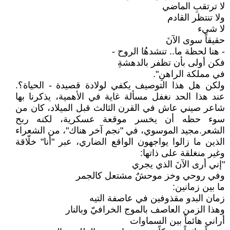
لا ترتقبِ الماضي
ولا تنتظر القادم
لا شيء
حقيقاً سوى الآنَ
- هنا لحظة ما.. تنشدهُا الروح -
فكن أولى بأن تظفر بالدهشةِ
في مملكة الراهنِ".
ولكن هل هذا التوصيف يكفي لولادة قصيدة - الحياة؟.
عند هذا الحد نغفل مسألة غاية في الأهمية، يذكرنا بها
شاعر صيني عاش في القرن الثالث قبل الميلاد، كان من
سوء حظه أن يخسر موقعة عسكرية، لكنه ربح
الشعر.مجيد الموسوي، في "نجم آخر هناك"، من الشعراء
الذين ما زالوا يواجهون الواقع الضاري، عبر "أنا" خلّاقة
وغير منغلقة على ذاتها:
"إني أرى الآنَ الذي يجري
وفي روحي وخز موحشٌ مشتعل كالجمر
ما بين زمانين:
زمان البدو مقذوفين في عاصفة التيه
وهذا الزمن العاصف بالموج الخرافيّ وبالنار
أراني هائماً بين السماوات