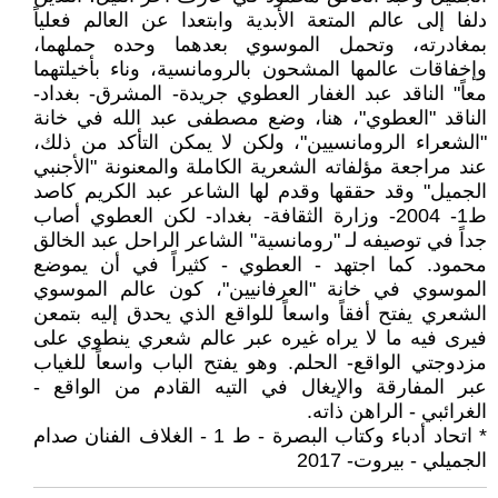
دلفا إلى عالم المتعة الأبدية وابتعدا عن العالم فعلياً
بمغادرته، وتحمل الموسوي بعدهما وحده حملهما،
وإخفاقات عالمها المشحون بالرومانسية، وناء بأخيلتهما
معاً" الناقد عبد الغفار العطوي جريدة- المشرق- بغداد-
الناقد "العطوي"، هنا، وضع مصطفى عبد الله في خانة
"الشعراء الرومانسيين"، ولكن لا يمكن التأكد من ذلك،
عند مراجعة مؤلفاته الشعرية الكاملة والمعنونة "الأجنبي
الجميل" وقد حققها وقدم لها الشاعر عبد الكريم كاصد
ط1- 2004- وزارة الثقافة- بغداد- لكن العطوي أصاب
جداً في توصيفه لـ "رومانسية" الشاعر الراحل عبد الخالق
محمود. كما اجتهد - العطوي - كثيراً في أن يموضع
الموسوي في خانة "العرفانيين"، كون عالم الموسوي
الشعري يفتح أفقاً واسعاً للواقع الذي يحدق إليه بتمعن
فيرى فيه ما لا يراه غيره عبر عالم شعري ينطوي على
مزدوجتي الواقع- الحلم. وهو يفتح الباب واسعاً للغياب
عبر المفارقة والإيغال في التيه القادم من الواقع -
الغرائبي - الراهن ذاته.
* اتحاد أدباء وكتاب البصرة - ط 1 - الغلاف الفنان صدام
الجميلي - بيروت- 2017