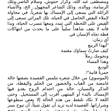
ومصطفى عبد الله، وكزار حنتوش، وسلام الناصر،وتلك
الرسامة، ووالده، وذلك الشاعر المجهول.. الخ، والأشياء
الزائلة التي يسعى إلى الإمساك بها شعرياً، في محاولة
لإملاء النقص الحاصل في الحياة، تلك المراثي تسعى إلى
القبض على اللحظة التي تتبدد ومعها تتسرب الحياة، وبذا
فأنه لا يقف شاهداً سلبياً على ما يحدث من انتهاكات
فظة تجاه الإنسان في
أي زمان:
"أيهذا الربيع
كيف صارتْ سماؤك معتمة
ونجومك رملاً
وهذا المساء
الوديع
جمرةً قانية"!.
(الموسوي) من خلال شعره نتلمس القصيدة بصفتها حالة
غامضة من الغياب والحضور من الحلم واليقظة، من
التذكر والنسيان، حالة من احتدام الروح يغدو فيها
الإمساك بالبدء أو المنتهى أقرب إلى المستحيل. وحتى
اللغة لا تكاد تلتقط من هذه الحالة إلا بعض سطوعها
وشراراتها. القصيدة لديه تريد أن تقول شيئاً، أن تبوح بسر
ما، برؤيا، بحلم، بشيء مدهش، شيء من السحر يؤجج