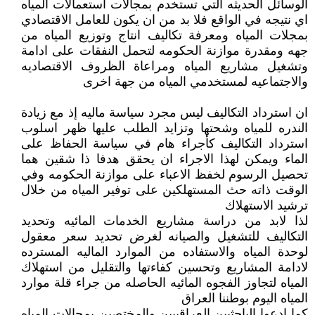
الوسائل الحديثه التي تستخدم بمجالات استعمالات المياه
اي نتيجه في الواقع فلا بد من ان يكون للعامل الاقتصادي
بمجلات المياه ومعرفة تكاليف انتاج وتوزيع المياه من
جهه ومقدرة موازنة الحكومه لتحمل النفقات على ادامة
وتشغيل مشاريع المياه ومراعاة الظروف الاقتصاديه
والاجتماعيه لمستخدمي المياه من جهة اخرى
ان استرداد التكاليف ليس مجرد سياسة ماليه إذ مع زيادة
الندره للمياه وشحتها وتزايد الطلب عليها ظهر اسلوب
استرداد التكاليف كأجراء هام في سياسة الحفاظ على
الماء ويمكن لهذا الاجراء ان يحقق هدفا ذا شقين هما
تحصيل الرسوم لخفظ الاعباء على موازنة الحكومه وفي
الوقت ذاته حث المستهلكين على توفير المياه من خلال
ترشيد الاستهلاك
لذا لابد من دراسة مشاريع الخدمات المائيه وتحديد
التكاليف للتشغيل والصيانه لغرض تحديد سعر معقول
لوحدة المياه والاستفاده من الموارد الماليه المسترده
لادامة المشاريع وتحسين كفاءتها والتقليل من استهلاك
المياه لتجاوز الفجوه المائيه الحاصله من جراء قلة موارد
المياه اليوم بوطننا العراق
كما ادعوا الباحثيين العراقييين والمختصين بمجالات المياه