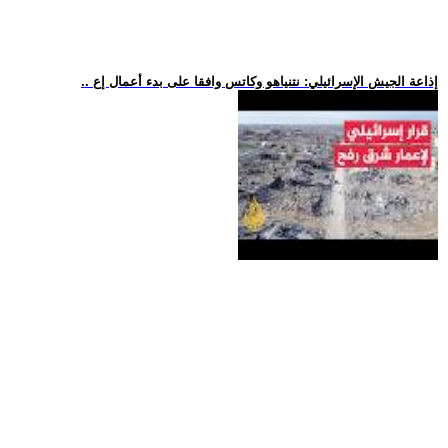
.. إذاعة الجيش الإسرائيلي: نتنياهو وكاتس وافقا على بدء أعمال إع