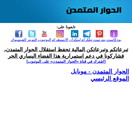
تابعونا على:
بودكاست
بنترست
تيلكرام
لينكدإن
الانستغرام
اليوتيوب
التويتر
الفيسبوك
تبرعاتكم وتبرعاتكن المالية تحفظ استقلال الحوار المتمدن،
فشاركونا في دعم استمرارية هذا الفضاء اليساري الحر
[اشترك في قناة ‫«الحوار المتمدن» على اليوتيوب]
الحوار المتمدن - موبايل
الموقع الرئيسي