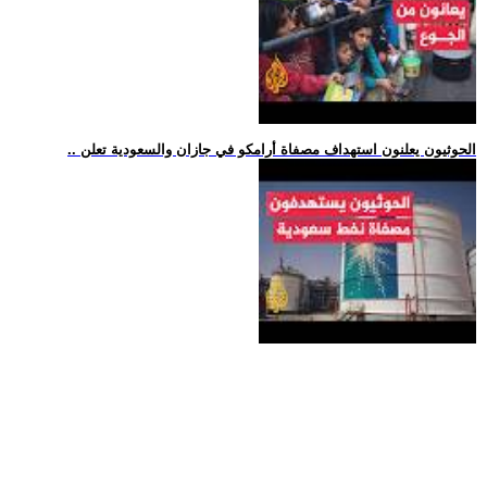
.. الحوثيون يعلنون استهداف مصفاة أرامكو في جازان والسعودية تعلن