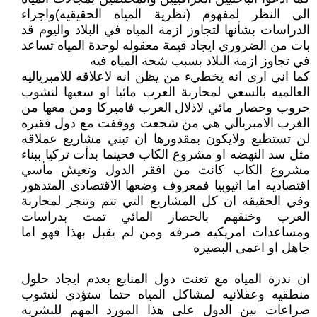
الى النظر لمفهوم (نظرية المياه الحقيقيه)واجراء
الدراسات بشأنها لتجاوز ازمة المياه في البلاد واليوم قد
بات من الضروري ايجاد قيمة معقوله لوحدة المياه تساعد
في تجاوز ازمة البلاد بسبب شحة المياه فيه
كما اني ارى انه يخطيء من يظن انه لاعلاقه للامبرياليه
العالميه بالسعي لمحاربة العرب مائيا او سعيها لنشوب
حروب وحصار مائي لاذلال العرب فاميركا ومن معها من
الغرب الامبريالي هي من شجعت ووقفت مع دول فقيره
لن تستطبع ولايكون بمقدورها ان تبني مشاريع عملاقه
مثل سد النهضه او مشروع الكاب فحينما بدأت تركيا ببناء
مشروع الكاب كانت من افقر الدول وتعيش مأسي
اقتصاديه اما اثيوبيا فمعروف وضعها الاقتصادي المتدهور
وفي الحقيقه ان كل المشاريع التي تتم وتنجز لمحاربة
العرب وخنقهم بالحصار المائي تمت بدراسات
ومساعدات امريكيه صرفه ومن لم يقبل بهذا فهو اما
جاهل او اعمى البصيره
ان ندرة المياه مع تعنت دول المنابع بعدم ايجاد حلول
منطقيه وعقلانيه لمشاكل المياه حتما ستؤدي لنشوب
صراعات بين الدول على هذا المورد المهم للبشريه