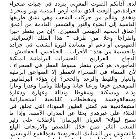
لدى آذانكم الصوت المغربي يتردد في جنبات صحراء
جرادة،في الوقت الذي بدأت أرض المدينة تهتز وتتحرك
وتخفق وتتألم من حركات الشعب وهي تشق طريقها
القاسية إلى الضوء والنور والشمس القادمة من أعمق
أعماق الجحيم الجهنمي السعيري. ؟إن من ينتظر خيرا
وانفراجا وحلا من طرف " هذا الملك الإسرائيلي
الصهيوني أو دعم أو مساندة لثورة الشعب في جرادة
والحسيمة من هذه " الأحزاب – الخنافيس- الخفافيش –
الدجاج – الفراريج – الحشرات البرلمانية الملكية
المأجورة، هو كمن ينتظر سقوط المطر في الصحراء ،
لأن السماء في الصحراء لاتمطر إلا الصواعق الرملية
والغبار والقيظ والرعد والحجر؟ إن هؤلاء البرلمانيين
المتوهجين خوفا ورعبا خيانة وتواطئا وتآمرا وغدرا وعارا
وذلة ومسكنة وسقوطا ونذالة وعهارة ودعارة
وسفالةوخسة ومخططات كلبانجية استحماراتية
استبغلانجية هم كمثل الطيور السوداء التي تحلق في
الخلاء على غيرهدى بحثا عن الغدران الآسنة. وإذا ما
سمح لهؤلاء" الغربان االبرلمان" بالإطلالة على زئير
الشعب الثائر فمن خلال التلصص والارتجاف الهلع
والتشوش من الشبابيك المحروسة بقوةالقمع البوليسي.