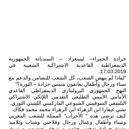
جرادة الحمراء– لينينغراد – السنديانة الجمهورية
الديمقراطية القاعدية الاشتراكية الشعبية في
17.03.2018.
"لماذا لم ينهض الشعب، كل الشعب للتضامن والدعم مع
نساء ورجال وأطفال يعانقون شمس جرادة – الثورة؟"
النهج الجمهوري البروليتاري الديمقراطي القاعدي
الأمامي الأممي الطليعي التقدمي اللإئكي الاشتراكي
البلشفي السوفييتي الشيوعي الماركسي اللينيني الثوري.
تشي غيفارا ابن الزهراء ابن الزهراء محمد محمد فكاك.
كيف ترضى هذه " الأحزاب" الممثلة للشعب المغربي
ونساء وأطفال وعمال ورجال وفلاحين وشباب وتلاميذ
مدينة جرادة تدهس جثثهم و تزهق نفوسهم و تريق