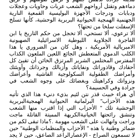
دماءهم وتقتل أرواحهم الشعب عربات وحاويات وعجلات
ودبابات ودرجات الأجهزة البوليسية القمعية النارية
الجهنمية الهمجية الحيوانية البربرية الوحشية، كأنها تسلخ
الإسفلت سلخا من تحتها؟
ألا ترعوي، ألا تستحي، ألا تخجل من حكم التاريخ يا ابن
الفاجرة الجلاوية الليوطية الاسرائيلية الصهيونية
الامبريالية الأمريكية ، وهل كان من الضروري يا هذا
الكلب الدموي المتعطش الجائع اللعين الملعون الكذاب
المفترس المختلس الشرير المرتزق الخائن أن تقيئ كل
أحقادك وقاذوراتك ونفاياتك وأزبالك وجرذانك وأوبئتك
وأمراضك الطفولية السكولوجية الفاشية وأعراضك
ونزواتك وكراهيتك وبغضائك على وجوه الشعب في
جرادة وفي الحسيمة؟
أي هراء خبيث قذر نتن لئيم بذيء دنيء هذا الذي تأتيه
هذه الأحزاب" البرلمانية الحيوانية الهمجيةالبربرية
الوحشية تلك " الأحزاب التي إذا اقترب منها الشعب
وتنشق رائحتها الخيانيةالكريهة المميتة القاتلة ماجت
وراجت وانهالت على الشعب مهومة .؟ماذا تبقى لكم من
ضمائر وطنية يا هذه " الأحزاب والمنظمات الوطنية" حين
لا تسمعون الصراخ - الإعصارالراعد الصاعق، حين لا يجد