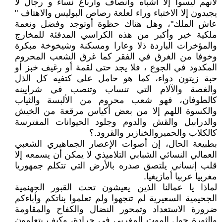
لأنهم ليسوا إلا أشباه وأنصاف وأرباع نساء و رجال لا
يجيدون إلا الاختباء وراء لعلعة رصاص البوليس والاهتاف "
عاش الملك"، وهل هناك حظوة أوتوجد وفضل ونعمة
ملكية خير وأكبر من هذه الكراسي المدفئة للمخارج
والمؤخرات الباردة ذلا وعارا ومسكنة وشيخوخة مبكرة
وخوفا من الغرق في الفقر كما غرق الشعب المحروم
المكدود في الجوع ، فلا يجد حتى لقمة أو رغيف خبز أو
حبة زيتون دواء، كما هو حامل على كتفيه كل الذل
والغصة والآلام التي تنساب وتنصب في شرايينه
كالطوفان، فهو شعب محروم من الألبسة والثياب
والكسوة اللهم إلا من بعض أكياس مرقعة من الخيش
والدرابيل والقش والدوم وجلود الحيوانات المفترسة
كالكلاب والحميروالخنازير والقرود.؟
بطبيعة الحال، إن أصوات الإعصار الجماهيري الشعبي
العمالي النسائي الشبابي التلاميذي لا يمكن أن يسمعه إلا
قلب إنساني يلتصق صدره بالأرض التي تتكلم جمهوريا
مغربيا عربيا أمازيغيا.
لماذا يا عمالنا الذين يعيشون تحت القبور الجهنمية
الجحيمية السعيرية لم تتجهوا ولم تعلموا بناتكم وأباءكم
ضرورة الاستعداد وتمحور النضال والكفاح والمقاومة
والثورة حول الموت المغربي في جرادة، وكيف يتعلمون