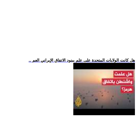
.. هل كانت الولايات المتحدة على علم ببنود الاتفاق الإيراني العم