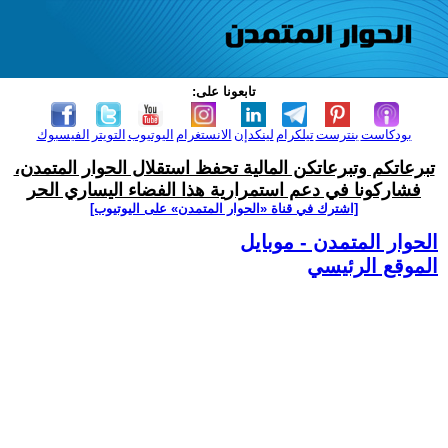
تابعونا على:
بودكاست
بنترست
تيلكرام
لينكدإن
الانستغرام
اليوتيوب
التويتر
الفيسبوك
تبرعاتكم وتبرعاتكن المالية تحفظ استقلال الحوار المتمدن،
فشاركونا في دعم استمرارية هذا الفضاء اليساري الحر
[اشترك في قناة ‫«الحوار المتمدن» على اليوتيوب]
الحوار المتمدن - موبايل
الموقع الرئيسي