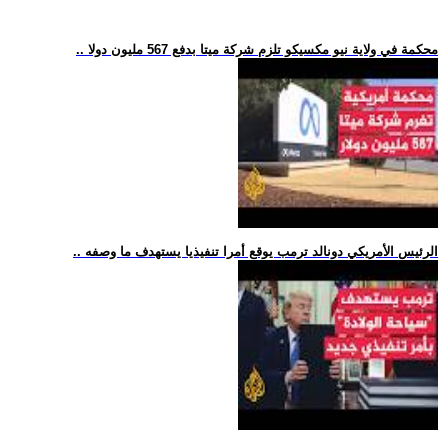
.. محكمة في ولاية نيو مكسيكو تلزم شركة ميتا بدفع 567 مليون دولا
.. الرئيس الأمريكي دونالد ترمب يوقع أمرا تنفيذيا يستهدف ما وصفه