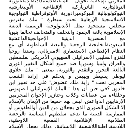
المغربي بإمكانية تحويل " الملكيةالاستبداديةالديكتاتورية
التوتاليتارية الباترياركية الإقطاعية الأوليغارشية
النيوكولونيالية النيوكومبرادورية الأوتوقراطية الثيولوجية
الاسلامنجية الإرهابية تحت سيطرة " ملك مفترس
مختلس مستحوذ يمثل الأيديولوجية الرسمية الدينية
الإسلاموية بالغة الجمود والتخلف والمتحالف تحالفا بنيويا
مع العنصرية الدينية الإخوانجيةالداعشية
السعوديةالخليجية الرجعية والتبعية السلطوية أي مع
النظام الإقطاعي الاستعماري الامبريالي، وسندا روحيا
للغزو الصليبي الإسرائيلي الصهيوني الأمريكي لفلسطين
والعراق وليبيا وسوريا ضد جميع أشكال التغيير الثوري
البالغة التحرر والتقدم والثورية، بمعنى " ملك جلاوي
ليوطي يسيطر ويهيمن و يتحكم في إرادة الشعب
المغربي تحت " راية ملك عضوض" على حد تعبير ابن
خلدون.؟في حين أن هذا " الملك الإسرائيلي الصهيوني
وحلفاءه من عصابات وكلاب وخنازير الإخوان المجرمين
الإرهابيين الدواعش، ليس لهم جميعا من الإيمان بالإسلام
إلا الشكل الصوري الذي يجعلان من الدين أوالطقوس أو
الممارسة الدينية ما يدعم سلطتهم السياسة تالرجعية
الظلامية الإظلامية القمعية اللاوطنية،
اللاديمقراطيةاللاشعبية اللإنسانية، وذلك بجعل الإسلام