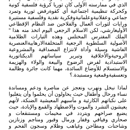
الذي في ممارسته الأولى كان ثوريا كرؤية فلسفية كونية
وكحركة تنظيمية اجتماعية أي كقوةرفض ثورية وتمرد
جماعي وعقلانيةوعلمانيةوفكرية نقدية وفلسفية مستنيرة
ورايات لثورات العمال والفلاحين ضد النظام الإقطاعي
الأوليغارشي، لكن الاسلام الرجعي اليوم اتخذ منه هذا "
الملك المفترس المختلس وهذه التيارات الظلامية
الأصولية السلطوية الرجعية المتخلفةالارهابيةالعنصرية
الفاشية وسيلة وأداة لانتزاع المصداقية والمشروعية
الروحيةوالأخلاقية وتبرير سياساتهم الديكتاتورية
الاستبدادية لفرض الرضوخ والبيعة والولاء والهزيمة
والاستسلام للأوضاع السائدة، مهما كانت جائرة وظالمة
وتعسفيةوقمعية ومستبدة.؟
لماذا نبخل ونهرب ونعجز عن مناصرة ودعم ومساندة
نساء ورحال وأطفال حيث يحاولون أن يحلموا وأن يتغلبوا
على نكباتهم الكارثية و مآسيهم المعيشية الضنكة، لأنهم
يعيشون التشرد والموت والاضطهاد والقمع والإبادة، حيث
يضيع صراخهم ويتردد في مخيمات ومستنقعات و
صحاري وفيافي وقفار ورمال وقبور ومناجم وزنازين
وشاحنات ومطاحن وغياهب وظلام وسجون الفحم و