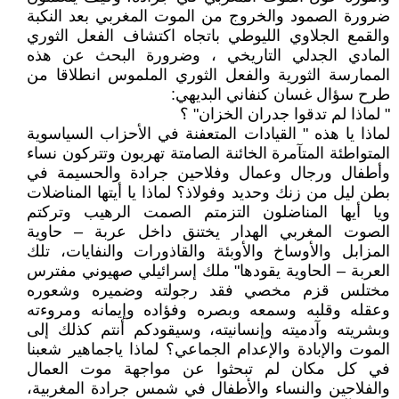
ضرورة الصمود والخروج من الموت المغربي بعد النكبة
والقمع الجلاوي الليوطي باتجاه اكتشاف الفعل الثوري
المادي الجدلي التاريخي ، وضرورة البحث عن هذه
الممارسة الثورية والفعل الثوري الملموس انطلاقا من
طرح سؤال غسان كنفاني البديهي:
" لماذا لم تدقوا جدران الخزان" ؟
لماذا يا هذه " القيادات المتعفنة في الأحزاب السياسوية
المتواطئة المتآمرة الخائنة الصامتة تهربون وتتركون نساء
وأطفال ورجال وعمال وفلاحين جرادة والحسيمة في
بطن ليل من زنك وحديد وفولاذ؟ لماذا يا أيتها المناضلات
ويا أيها المناضلون التزمتم الصمت الرهيب وتركتم
الصوت المغربي الهدار يختنق داخل عربة – حاوية
المزابل والأوساخ والأوبئة والقاذورات والنفايات، تلك
العربة – الحاوية يقودها" ملك إسرائيلي صهيوني مفترس
مختلس قزم مخصي فقد رجولته وضميره وشعوره
وعقله وقلبه وسمعه وبصره وفؤاده وإيمانه ومروءته
وبشريته وآدميته وإنسانيته، وسيقودكم أنتم كذلك إلى
الموت والإبادة والإعدام الجماعي؟ لماذا ياجماهير شعبنا
في كل مكان لم تبحثوا عن مواجهة موت العمال
والفلاحين والنساء والأطفال في شمس جرادة المغربية،