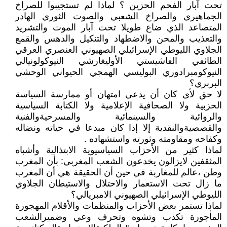
تحت آبار الفحم الحزين ؟ لماذا لم تستجيبوا للصراخ
الجماهيري والصراخ الشعبي والصوت الثوري الهادر
المتصاعد الذي ضاع طويلا تحت آبار الموت والتشريد
والتعذيب والمحن والاضطهاد والتنكيل والدهس والقمع
الجلاوي الليوطي الإسرائيلي الصهيوني العنصري العرقي
الطائفي الفاشيستي الأوليغارشي النيوكولونيالي
النيوكومبرادوري البوليسي الهمجي الحيواني الوحشي
البربري؟
لا حق لأي كان أن يدعي امتهان أو ممارسة السياسة
الحزبية ولا الصحافية الإعلامية ولا الكتابة السياسية
والروائية والسينمائية والمسرحيةوالفنية
والقصصيةوالنقدية إلا إذا كان مبدعا في حياته ونضاله
وكفاحه ومقاومته وثورته واستشهاده .
لماذا كثير من الأحزاب السياسيوية الابتذالية وأشباه
المثقفين لايزالون يخدعون الشعب المغربي: بأن المغرب
وطن ،عالم للمغاربة في حين أن الحقيقة هي أن المغرب
ما زال تحت الاستعمار والاحتلال والاستيطان الجلاوي
الليوطي الإسرائيلي الصهيوني الامبريالي؟
لماذا تستمر بعض الأحزاب والمنظمات والأقلام المهجورة
المأجورة تكذب وتشوه وتحرف وعي وضميرالشعب