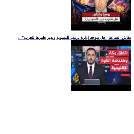
.. نقاش الساعة | هل تتوجه إدارة ترمب للتسوية وتدير ظهرها للحرب؟