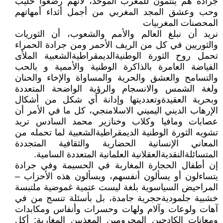
جرادة هم ينتمون للمغرب الموحد، لأنهم رضعوا حليب
وحب وعشق المجد المغربي من أجمل أثداء أمهاتهم
المحصنات المغربيات
نريد أن نبلغ العالم والأمم والشعوب، أن الثوريات
والثوريين في كل من الريف الأحمر ومن جرادة الحمراء
تحمل روح الثورة الوطنيةالديمقراطيةالشعبية الملأى
الفياضة العامرة بالذاكرة الوطنية والأممية و بالحب
والتسامح والعشق والحرية والمساواة والإخاء والحنان
ولغة الشمس والانسجام والرؤية الواضحة المتعددة
وبحرية العقيدةوتعدديتها وإدانة أي شكل من أشكال
الإرهاب الديني اليميني الاسلامنجي، كل ما في الأمر أن
عصابات ومافيا وكلاب وخنازير محمد السادس تريد
تشويه الثورة الوطنية الديمقراطيةالشعبية لما تحمله من
المعاني الإنسانية الحضارية والثقافية المتجددة
المتسائلةالنقديةالعقلانية العلمانية المتعددة السامية.
إن أطفال الحجارة المغاربة في الحسيمة وفي جرادة
يتساءلون أو يسألون أنفسهم، ويسألون هذه الأحزاب –
المراحيض السياسوية بلغة ليست عتمية غموضية ملتبسة
خشبية جلموديةحجرية جامدة، بل بأسئلة تنسج من في
آهات ولوعات وآلام ولهات وحسرات وأنفاس ومكابدات
ومعانات الكادحين المحرومين المعذبين المغاربة: أكل