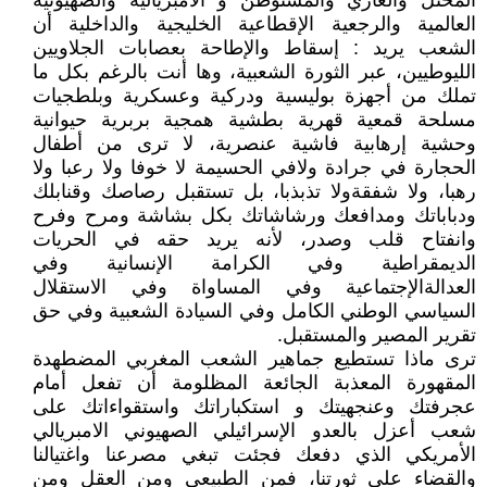
المحتل والغازي والمستوطن و الامبريالية والصهيونية
العالمية والرجعية الإقطاعية الخليجية والداخلية أن
الشعب يريد : إسقاط والإطاحة بعصابات الجلاويين
الليوطيين، عبر الثورة الشعبية، وها أنت بالرغم بكل ما
تملك من أجهزة بوليسية ودركية وعسكرية وبلطجيات
مسلحة قمعية قهرية بطشية همجية بربرية حيوانية
وحشية إرهابية فاشية عنصرية، لا ترى من أطفال
الحجارة في جرادة ولافي الحسيمة لا خوفا ولا رعبا ولا
رهبا، ولا شفقةولا تذبذبا، بل تستقبل رصاصك وقنابلك
ودباباتك ومدافعك ورشاشاتك بكل بشاشة ومرح وفرح
وانفتاح قلب وصدر، لأنه يريد حقه في الحريات
الديمقراطية وفي الكرامة الإنسانية وفي
العدالةالإجتماعية وفي المساواة وفي الاستقلال
السياسي الوطني الكامل وفي السيادة الشعبية وفي حق
تقرير المصير والمستقبل.
ترى ماذا تستطيع جماهير الشعب المغربي المضطهدة
المقهورة المعذبة الجائعة المظلومة أن تفعل أمام
عجرفتك وعنجهيتك و استكباراتك واستقواءاتك على
شعب أعزل بالعدو الإسرائيلي الصهيوني الامبريالي
الأمريكي الذي دفعك فجئت تبغي مصرعنا واغتيالنا
والقضاء على ثورتنا، فمن الطبيعي ومن العقل ومن