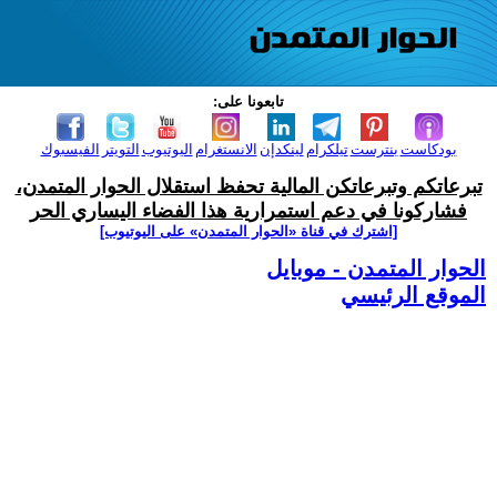
تابعونا على:
بودكاست
بنترست
تيلكرام
لينكدإن
الانستغرام
اليوتيوب
التويتر
الفيسبوك
تبرعاتكم وتبرعاتكن المالية تحفظ استقلال الحوار المتمدن،
فشاركونا في دعم استمرارية هذا الفضاء اليساري الحر
[اشترك في قناة ‫«الحوار المتمدن» على اليوتيوب]
الحوار المتمدن - موبايل
الموقع الرئيسي