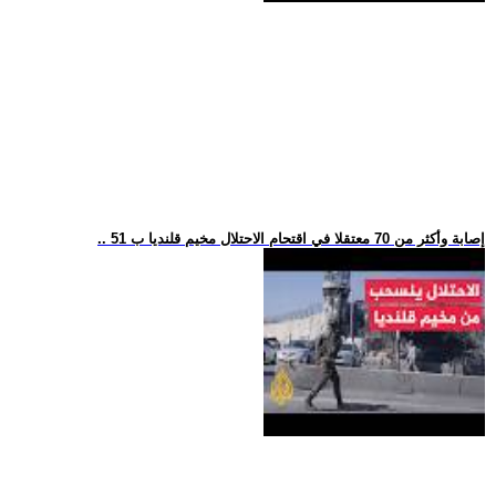
.. 51 إصابة وأكثر من 70 معتقلا في اقتحام الاحتلال مخيم قلنديا ب