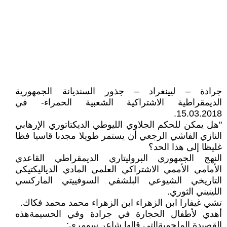
جرادة – ليينغراد – جذور السنديانة الجمهورية
الديمقراطية الاشتراكية الشعبية الحمراء- في
15.03.2018.
"هل يمكن للحكم الجلاوي الليوطي الديكتاتوري الإرهابي
النازي الفاشي الرجعي أن يستمر طويلا مجدبا قاسيا فظا
غليظا إلى هذا الحد؟
النهج الجمهوري البروليتاري الديمقراطي القاعدي
الأمامي الأممي الاشتراكي العلمي المادي الدياليكتيكي
التاريخي الشيوعي البلشفي السوفييتي الماركسي
اللينيني الثوري.
تشي غيفارا ابن الزهراء ابن الزهراء محمد محمد فكاك.
أهدي لأطفال الحجارة في جرادة وفي الحسيمةهذه
القصيدة الملحميةالتي قالها شاعر سومري: