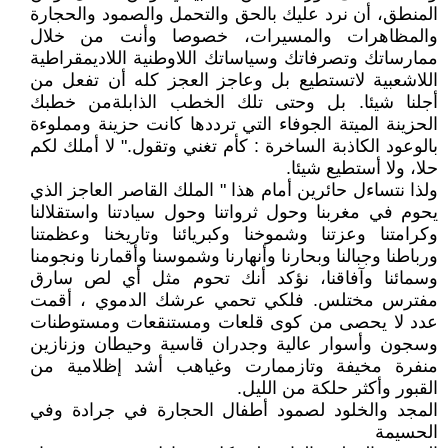
المنطق، أن نرد عليك بالحق والتحمل والصمود والحجارة
والمظاهرات والمسيرات، خصوصا وأنت من خلال
ممارساتك وتصرفاتك وسياساتك اللاوطنية اللاديمقراطية
اللاشعبية لاتستطيع بل وعاجز العجز كله أن تفعل من
أجلنا شيئا. بل وحتى تلك الخطب الذابلةمن خطبك
الحزينة الميتة الجوفاء التي ترددها كانت حزينة ومملوءة
بالوعود الكاذبة الساخرة : كأم تغني وتقول." لا أملك لكم
حلا، ولا أستطيع شيئا.
ولذا نتساءل حائرين أمام هذا " الملك القاصر العاجز الذي
يحوم في مغربنا وحول ثرواتنا وحول سيادتنا واستقلالنا
وكرامتنا وعزتنا وشموخنا وكبريائنا وتاريخنا وعظمتنا
ورباطنا وجبالنا وبحارنا وأنهارنا وشموسنا وأقمارنا ونجومنا
وسمائنا وآفاقنا، نؤكد أنك تحوم مثل أي لص سارق
مفترس مختلس. فلكي تحمي عرشك الدموي ، أقمت
عدد لا يحصى من كوى قلعات ومستنقعات ومستوطنات
وسجون وأسوار عالية وجدران قاسية وحيطان وزنازين
منفرة مخيفة وتازممارت وغياهب أشد إظلامية من
القبور وأكثر حلكة من الليل.
المجد والخلود لصمود أطفال الحجارة في جرادة وفي
الحسيمة