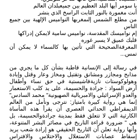
يا سومر أيها البلد العظيم بين جميعبلدان العالم
أنت مغمورة بالنور الثابت الراسخ الذي ينشر
من مطلع الشمس إلىمغربها النواميس الإلهية بين جميع
الناس
إم نواميسك المقدسة، نواميس سامية لايمكن إدراكها
قلبك عميق لا يسبر غوره
المعرفةالصحيحة التي تأتين بها كالسماء لا يمكن أن
تمس...
في رسالة إلى الإنسانية قاطبة بشأن كل ما يجري من
مذابح ومجازر ومشانق وتقتيل ومخاز وعار وقتل وإبادة
وهولوكوستات نازيةفاشيستية في حق نساء وأطفال
أرض السواد : جرادة والحسيمة، على يد كلب الاستعمار
والعدو الإسرائيلي والامبريالية الصهيونية" محمد السادس"
إنما هي رواية كبيرة بامتياز: نترجى ونأمل من العالم
الديمقراطي الحداثي العصري أن يقرأ هذه المأساة
الكارثية التي لا تتعلق فقط بمدينة جرادةوالحسيمة، بل
هي " ضرورة قراءة التاريخ في مصائر البشر المتنوعة،
وأنها رواية تعلن أن التاريخ الحقيقي هو إرادة شعب يريد
إسقاط عصابات الاستغلال والاختلاس والافتراس