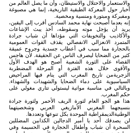
والاستعمار والاحتلال والاستيطان، وأن ما يصل العالم من
أخبار حول المعركة الطبقية التاريخية، إنما هي مصبوغة
ومفبركة ومبتورة ومنسية ومخصية.
إنه بعدما أصبحت نهاية محمد السادس أقرب إلى اليقين،
يريد أن يؤجل موته وسقوطه، أخذ يبث الإشاعات
والأكاذيب والتخويفات التي مؤداها أن شباب جرادة
المتمرد الانعزالي الانفصالي يقذف القوات العمومية
بالحجارة مما سبب في أعطاب جسدية وجروح عميقة
كثير من الضحايا ليصرف الناس عن الحقيقة. لأن هاجس
القضاء على الثورة الشعبية أصبح هو الهدف الأول
والأقوى خلال هذه الفترة أو المرحلة المضطربة
الزجريةمن تاريخ المغرب التي ينام فيها المراحيض
السياسيوية على دماء الضحايا والشهيدات والشهداء.
وبالتالي في مناسبة مواتية ليستولي تتاري مغولي على
حكم المغرب.
هذا هو الجو العام لثورة الريف الأحمر ولثورة جرادة
بنسيجهما المغربي الأمازيغي العربي وشخصيتهما
الوطنيةالديمقراطية الموحدة بكل تنوعها وتعددها.
لن يصدقك أحد يا أمير الدجالين الكذابين المضللين
السحرة أن شباب وأطفال الحجارة في الحسيمة وفي