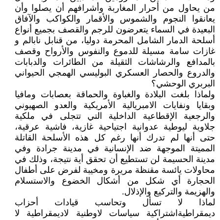
من يحاول من أحرار المغاربة وأشرافهم أن يصلوا وأن
يعانقوا النجوم والشموس والأقمار والكواكب والآفاق
البعيدة في السماء يتعرضون للرجم والقصف بجميع أنواع
أسلحة الدمار الشامل المحرمة دوليا، من قنابل نابالم و
غازات سامة مسيلة للدموع والنفوس والأرواح وقصف
بالمدافع والرشاشات الثقيلة من الطائرات والدبابات
والدروع والحصار العسكري البوليسي الهمجي الحيواني
البربري الوحشي؟
ولماذا بلغت البلادة والغباوة والحماقة بعصابات ومافيا
وبقايا ونفايات الامبريالية الأمريكية والعدو الصهيوني
والرجعية الإقطاعية الداخلية التي تتجلى في ملكية
جلاوية ليوطية عدوانية اجتياحية غازية، فاشية عرقية،
حتى أنها لم تدرك أنها رغم كل هذه الأسلحة القاتلة
المميتة الموجهة ضد الإنسانية في مدينة جرادة وفي
مدينة الحسيمة لن تستطيع أن تحقق أية نتيجة، وذلك في
محاولات يائسة مقنظة مريرة ومخيبة لفرض على أطفال
الحجارة أي شكل من أشكال الخضوع والاستسلام
والهزيمة والتركيع والإذلال.
لماذا لا تسأل وتحاسب قيادات أحزاب
ديمقراطيةاشتراكية سياسات لاوطنية لاديمقراطية لا