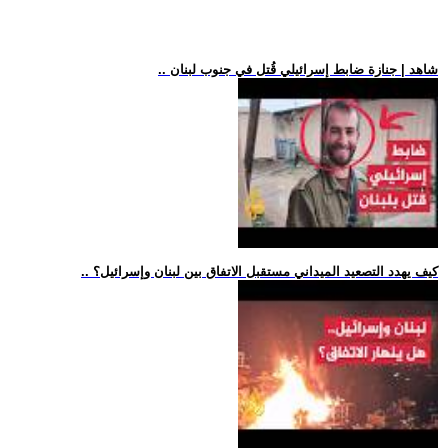
.. شاهد | جنازة ضابط إسرائيلي قُتل في جنوب لبنان
.. كيف يهدد التصعيد الميداني مستقبل الاتفاق بين لبنان وإسرائيل؟