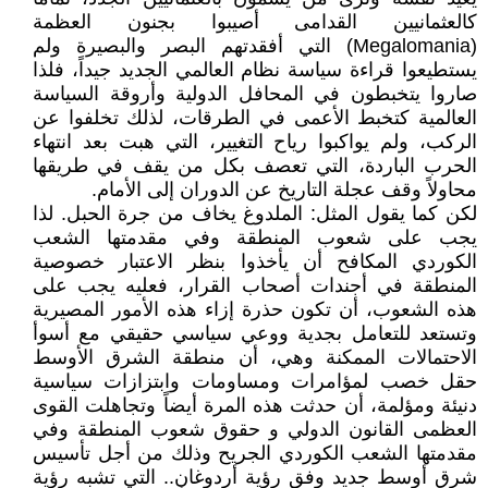
كالعثمانيين القدامى أصيبوا بجنون العظمة
(Megalomania) التي أفقدتهم البصر والبصيرة ولم
يستطيعوا قراءة سياسة نظام العالمي الجديد جيداً، فلذا
صاروا يتخبطون في المحافل الدولية وأروقة السياسة
العالمية كتخبط الأعمى في الطرقات، لذلك تخلفوا عن
الركب، ولم يواكبوا رياح التغيير، التي هبت بعد انتهاء
الحرب الباردة، التي تعصف بكل من يقف في طريقها
محاولاً وقف عجلة التاريخ عن الدوران إلى الأمام.
لكن كما يقول المثل: الملدوغ يخاف من جرة الحبل. لذا
يجب على شعوب المنطقة وفي مقدمتها الشعب
الكوردي المكافح أن يأخذوا بنظر الاعتبار خصوصية
المنطقة في أجندات أصحاب القرار، فعليه يجب على
هذه الشعوب، أن تكون حذرة إزاء هذه الأمور المصيرية
وتستعد للتعامل بجدية ووعي سياسي حقيقي مع أسوأ
الاحتمالات الممكنة وهي، أن منطقة الشرق الأوسط
حقل خصب لمؤامرات ومساومات وابتزازات سياسية
دنيئة ومؤلمة، أن حدثت هذه المرة أيضاً وتجاهلت القوى
العظمى القانون الدولي و حقوق شعوب المنطقة وفي
مقدمتها الشعب الكوردي الجريح وذلك من أجل تأسيس
شرق أوسط جديد وفق رؤية أردوغان.. التي تشبه رؤية