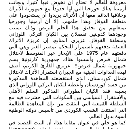
معروفة للعالم لا تحتاج أن نخوض فيها كثيراً. وبجانب
أرمينيا هناك جورجيا التي لها حدوداً مع جمهورية الأتراك
وخلافها الدائم معها أن الأتراك يريدوا أن يستحوذوا على
منطقة القوقاز وهذا حلمهم.. إلا أن أرمينيا وجورجيا
يمنعانهم من تحقيق هذا الحلم النريض وذلك بسبب
وجودهما كدولتين تفصلان بين الكيان التركي اللوزاني
ومنطقة القوقاز. عزيزي المتابع، إن غريزة الأتراك
العنيفة تدفعهم باستمرار للتحكم بمصير الغير وهي التي
دفعتهم عام 1975 على الإبحار عبر المتوسط لاحتلال
شمال قبرص وأسسوا هناك جمهورية كارتونية بسم
جمهورية شمال قبرص!!. عزيزي القارئ الكريم، أضف
لهذه العداوات العبثية مع الجيران استمرار الأتراك لاحتلال
شمال كوردستان، الذي استقطعته المعاهدة المذكورة
من جسد كوردستان وأعطته للكيان التركي اللوزاني الذي
بسببه فقد الكيان الطوراني المذكور السلم الأهلي
والاستقرار السياسي بين المكونات التي حشرت فيه مع
السلطة القمعية التي انبثقت من تلك المعاهدة الظالمة
التي استثنت الشعب الكوردي من تأسيس دولته الوطنية
أسوة بدول العالم.
كما هو جلي في عنوان مقالنا هذا، أن البيت القصيد في