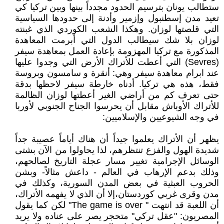
ستطالب يونان بترسيم الحدود مجدداً بينها وبين تركيا كي
تعيد مدن إسطنبول وإزمير وأدنة إلى حدودها السياسية
التي قلصتها لوزان. وهكذا الشعب الكوردي الذي غبنته
لوزان بلا شك سيطالب الدول التي أبرمت المعاهدة
المذكورة مع تركيا المهزومة بإعادة العمل بمعاهدة سيفر
(Sevres) التي أعطت للأتراك الأرض التي وجدوا عليها
عند ابرام معاهدة سيفر وهي: أنقرة و سامسون وبروسة
فقط، هذه هي تركيا. أدناه خارطة سيفر لاحظها بدقة
حتى تعرف كم من أراضي الغير أعطتها لوزان الظالمة
للأتراك الأوباش مقابل أن يحرسوا الجناح الجنوبي لأوربا
في وجه الشيوعيين والإسلاميين:
يظهر أن الأتراك يعلموا جيداً أن هناك أياماً عصيبة جداً
شديدة الهول والفزع تنتظرهم، لذا يحاولوا من الآن بشتى
الوسائل الإجرامية تغيير مسار عجلة التاريخ لصالحهم،
وذلك بدعم الإرهاب في العالم - داعش مثالاً- وبشن
الحروب العبثية في بعض المدن السورية، وكذلك في
مدن وقرى غربي كوردستان،إلا أن الذي لا يفهمه الأتراك،
أن اللعبة قد انتهت " The game is over" لكن كما يقول
المصريون: "عقل تركي" متحجر يصر على عناده ولا يريد