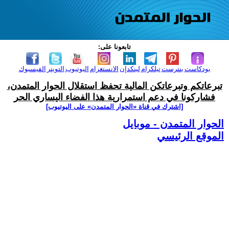
تابعونا على:
بودكاست
بنترست
تيلكرام
لينكدإن
الانستغرام
اليوتيوب
التويتر
الفيسبوك
تبرعاتكم وتبرعاتكن المالية تحفظ استقلال الحوار المتمدن،
فشاركونا في دعم استمرارية هذا الفضاء اليساري الحر
[اشترك في قناة ‫«الحوار المتمدن» على اليوتيوب]
الحوار المتمدن - موبايل
الموقع الرئيسي