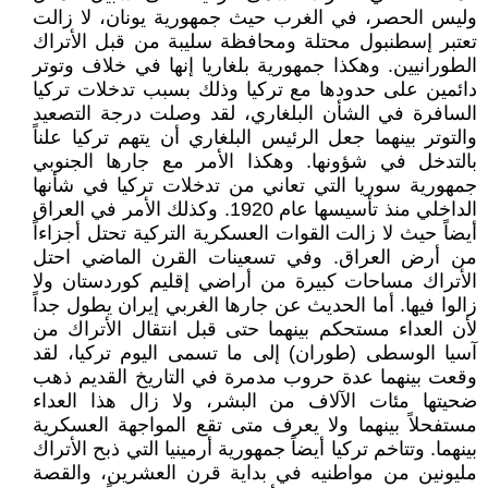
وليس الحصر، في الغرب حيث جمهورية يونان، لا زالت
تعتبر إسطنبول محتلة ومحافظة سليبة من قبل الأتراك
الطورانيين. وهكذا جمهورية بلغاريا إنها في خلاف وتوتر
دائمين على حدودها مع تركيا وذلك بسبب تدخلات تركيا
السافرة في الشأن البلغاري، لقد وصلت درجة التصعيد
والتوتر بينهما جعل الرئيس البلغاري أن يتهم تركيا علناً
بالتدخل في شؤونها. وهكذا الأمر مع جارها الجنوبي
جمهورية سوريا التي تعاني من تدخلات تركيا في شأنها
الداخلي منذ تأسيسها عام 1920. وكذلك الأمر في العراق
أيضاً حيث لا زالت القوات العسكرية التركية تحتل أجزاءاً
من أرض العراق. وفي تسعينات القرن الماضي احتل
الأتراك مساحات كبيرة من أراضي إقليم كوردستان ولا
زالوا فيها. أما الحديث عن جارها الغربي إيران يطول جداً
لأن العداء مستحكم بينهما حتى قبل انتقال الأتراك من
آسيا الوسطى (طوران) إلى ما تسمى اليوم تركيا، لقد
وقعت بينهما عدة حروب مدمرة في التاريخ القديم ذهب
ضحيتها مئات الآلاف من البشر، ولا زال هذا العداء
مستفحلاً بينهما ولا يعرف متى تقع المواجهة العسكرية
بينهما. وتتاخم تركيا أيضاً جمهورية أرمينيا التي ذبح الأتراك
مليونين من مواطنيه في بداية قرن العشرين، والقصة