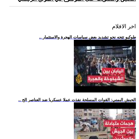
اخر الافلام
.. طوكيو تتجه نحو تشديد بعض سياسات الهجرة والاستثمار
.. الجيش اليمني: القوات المسلحة نفذت عملا عسكريا ضد العناصر الح