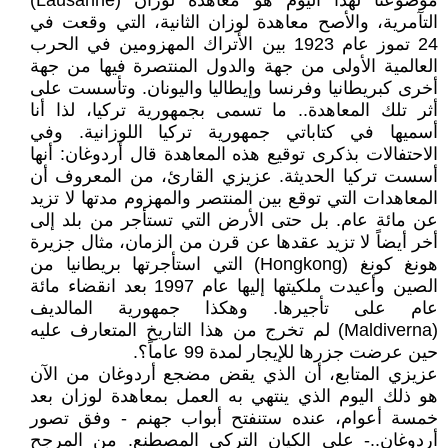
موضوعنا لهذا اليوم هو معاهدة لوزان (Lausanne)
التآمرية، والأصح معاهدة لوزان الثانية، التي وقعت في
24 تموز عام 1923 بين الأتراك المهزومين في الحرب
العالمية الأولى من جهة والدول المنتصرة فيها من جهة
أخرى كبريطانيا وفرنسا وإيطاليا واليونان. وتأسست على
أثر تلك المعاهدة.. ما تسمى بجمهورية تركيا، لذا أنا
أسميها في كتاباتي جمهورية تركيا اللوزانية. وفي
الاحتفالات بذكرى توقيع هذه المعاهدة قال أردوغان: أنها
أسست تركيا الحديثة. عزيزي القارئ، من المعروف أن
المعاهدات التي توقع بين المنتصر والمهزوم مدتها لا تزيد
عن مائة عام. بل حتى الأرض التي تستأجر من بلد إلى
أخر أيضاً لا تزيد عقدها عن قرن من الزمان، مثال جزيرة
هونغ كونغ (Hongkong) التي استأجرتها بريطانيا من
الصين وأعيدت ملكيتها إليها عام 1997 بعد انقضاء مائة
عام على تأجيرها. وهكذا جمهورية المالديف
(Maldiverna) لم تخرج من هذا التاريخ المتعارف عليه
حين عرضت جزرها للإيجار لمدة 99 عاماً؟.
عزيزي المتابع، أن الذي يقض مضجع أردوغان من الآن
هو ذلك اليوم الذي ينتهي به العمل بمعاهدة لوزان بعد
خمسة أعوام، عنده ستنفتح أبواب جهنم - وفق تصور
أردوغان..- على الكيان التركي المصطنع. من المرجح