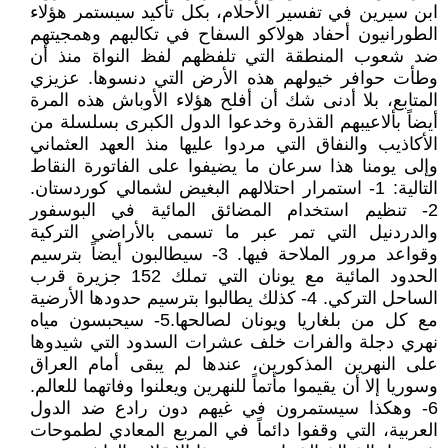
ابن سيرين في تفسير الأحلام، بكل تأكيد سيستمر هؤلاء
الطورانيون أحفاد هولاكو السفاح في تكالبهم وهمجيتهم
ضد شعوب المنطقة التي تلفظهم لفظ النواة منذ أن
وطأت حوافر خيولهم هذه الأرض التي دنسوها. عزيزي
المتابع، بلا أدنى شك أن أفلح هؤلاء الأوباش هذه المرة
أيضاً بألاعيبهم القذرة وخدعوا الدول الكبرى بسلسلة من
الأكاذيب والنفاق التي مردوا عليها منذ العهد العثماني
وإلى يومنا هذا سرعان ما يضيفوا على الفاتورة النقاط
التالية: 1- استمرار احتلالهم البغيض لشمالي كوردستان.
2- تنظيم استخدام المضائق المائية في البوسفور
والدردنيل التي تمر عبر ما تسمى بالأراضي التركية
وقواعد مرور الملاحة فيها. 3- سيطالبون أيضاً بترسيم
الحدود المائية مع يونان التي تملك 152 جزيرة قرب
الساحل التركي. 4- كذلك يطالبوا بترسيم حدودها الأرضية
مع كل من بلغاريا ويونان لصالحها.5- سيحبسون مياه
نهري دجلة والفرات خلف عشرات السدود التي شيدوها
على النهرين المذكورين، عندها لم يبقى أمام العراق
وسوريا إلا أن يقيموا مأتماً للنهرين ويعلنوا وفاتهما للعالم.
6- وهكذا سيستمرون في غيهم دون رادع ضد الدول
العربية، التي وقفوا دائماً في المربع المعادي لطموحات