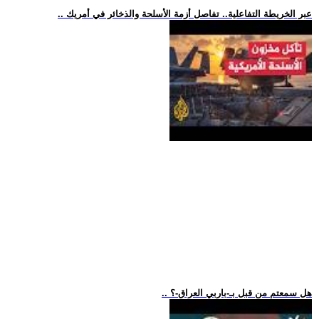
.. عبر الخريطة التفاعلية.. تفاصل أزمة الأسلحة والذخائر في أمريك
.. هل سمعتم من قبل بـ-باربي العراق-؟