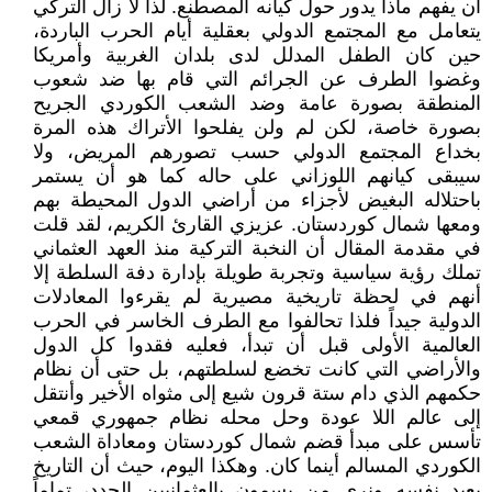
أن يفهم ماذا يدور حول كيانه المصطنع. لذا لا زال التركي
يتعامل مع المجتمع الدولي بعقلية أيام الحرب الباردة،
حين كان الطفل المدلل لدى بلدان الغربية وأمريكا
وغضوا الطرف عن الجرائم التي قام بها ضد شعوب
المنطقة بصورة عامة وضد الشعب الكوردي الجريح
بصورة خاصة، لكن لم ولن يفلحوا الأتراك هذه المرة
بخداع المجتمع الدولي حسب تصورهم المريض، ولا
سيبقى كيانهم اللوزاني على حاله كما هو أن يستمر
باحتلاله البغيض لأجزاء من أراضي الدول المحيطة بهم
ومعها شمال كوردستان. عزيزي القارئ الكريم، لقد قلت
في مقدمة المقال أن النخبة التركية منذ العهد العثماني
تملك رؤية سياسية وتجربة طويلة بإدارة دفة السلطة إلا
أنهم في لحظة تاريخية مصيرية لم يقرءوا المعادلات
الدولية جيداً فلذا تحالفوا مع الطرف الخاسر في الحرب
العالمية الأولى قبل أن تبدأ، فعليه فقدوا كل الدول
والأراضي التي كانت تخضع لسلطتهم، بل حتى أن نظام
حكمهم الذي دام ستة قرون شيع إلى مثواه الأخير وأنتقل
إلى عالم اللا عودة وحل محله نظام جمهوري قمعي
تأسس على مبدأ قضم شمال كوردستان ومعاداة الشعب
الكوردي المسالم أينما كان. وهكذا اليوم، حيث أن التاريخ
يعيد نفسه ونرى من يسمون بالعثمانيين الجدد، تماماً