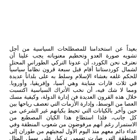
بعيداً عن استخدامنا للمصطلحات السياسية من أجل
تشويه صورة العدو وتحطيم معنوياته يجب علينا أن
نعترف نحن الكورد، أن عدونا التركي الطوراني المحتل
لشمال كوردستاننا أقام قبل سبعة قرون نظاماً سياسياً
للحكم غلفه بغشاء الإسلام وسلط به على بلداناً عديدة
في ثلاث قارات متباينة وهي آسيا، وإفريقيا، وأوروبا.
ومما لا شك فيه، أن نخب الأتراك السياسية اكتسبت
خلال هذه القرون العديدة فن إدارة الدولة، وكيفية مسك
العصا من الوسط، وإدارة الأزمات التي تعصف رياحها بين
حين وآخر بالكيانات التي تحيط بكيانهم غير الشرعي من
كل جانب، فلذا استطاع هذا الكيان المصطنع من
الاستمرار رغم أنهم مرفوضون من شعوب المنطقة وفي
عداء دائم معهم منذ اليوم الأول لمجيئهم من طوران إلى
المنطقة التي صارت تسمى تركيا، على سبيل المثال