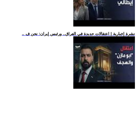
.. نشرة إخبارية | اعتقالات جديدة في العراق.. ورئيس إيران: نحن ف