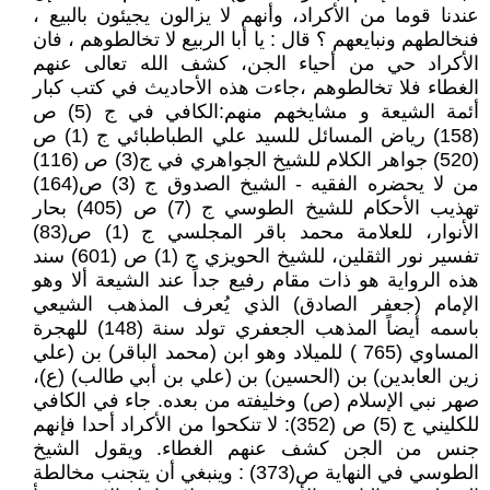
عندنا قوما من الأكراد، وأنهم لا يزالون يجيئون بالبيع ،
فنخالطهم ونبايعهم ؟ قال : يا أبا الربيع لا تخالطوهم ، فان
الأكراد حي من أحياء الجن، كشف الله تعالى عنهم
الغطاء فلا تخالطوهم ،جاءت هذه الأحاديث في كتب كبار
أئمة الشيعة و مشايخهم منهم:الكافي في ج (5) ص
(158) رياض المسائل للسيد علي الطباطبائي ج (1) ص
(520) جواهر الكلام للشيخ الجواهري في ج(3) ص (116)
من لا يحضره الفقيه - الشيخ الصدوق ج (3) ص(164)
تهذيب الأحكام للشيخ الطوسي ج (7) ص (405) بحار
الأنوار، للعلامة محمد باقر المجلسي ج (1) ص(83)
تفسير نور الثقلين، للشيخ الحويزي ج (1) ص (601) سند
هذه الرواية هو ذات مقام رفيع جداً عند الشيعة ألا وهو
الإمام (جعفر الصادق) الذي يُعرف المذهب الشيعي
باسمه أيضاً المذهب الجعفري تولد سنة (148) للهجرة
المساوي (765 ) للميلاد وهو ابن (محمد الباقر) بن (علي
زين العابدين) بن (الحسين) بن (علي بن أبي طالب) (ع)،
صهر نبي الإسلام (ص) وخليفته من بعده. جاء في الكافي
للكليني ج (5) ص (352): لا تنكحوا من الأكراد أحدا فإنهم
جنس من الجن كشف عنهم الغطاء. ويقول الشيخ
الطوسي في النهاية ص(373) : وينبغي أن يتجنب مخالطة