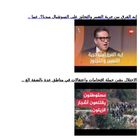
.. إيه الفرق بين حرية التعبير والتجاوز على السوشيال ميديا؟. عما
.. الاحتلال يشن حملة اقتحامات واعتقالات في مناطق عدة بالضفة الغ