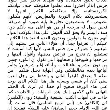
الذئاب بجلود الحملان، وما التهديد الأخير ليس سوى
جرس إنذار احذروا منه، نظموا صفوفكم خلف قيادتكم
الكوردستانية، وإلا ستكلفكم الكثير. انتبهوا لا
يستحمرونكم بكلام التورية والمعاريض، لأنهم مكبلون
بنصوص.. لا يستطيعون تجاوزها بأية صورة أو طريقة،
فحين يقول له مرجعه أو من هو أعلى منه بأنكم دون
صنف البشر ولا يحق لكم العيش على هذا الكوكب الدوار
أنهم يعنون ما يقولون، ويعدون العدة لتنفيذ هذا الكلام..
عليكم أن تعرفوا جيداً، أن هؤلاء الناس من سنتهم إلى
شيعتهم لا تعتبركم من جنس البشر، لأنها كما أسلفت لا
تستطيع أن تخرج من فرائض مذهبها، وأقوال أئمتها و
مراجعها و شيوخها و صحابيها التي تقول أن الكورد جنس
من دون البشر و أبناء الجن، و أبناء، (غير شرعيين) وتأمر
أتباعها بعدم مخالطتكم، وفي النهاية تحلل قتلكم ، من
منكم لا يصدق فليقرأ التالي و يأخذها إلى رجل الدين
سني كان أم شيعي ويسأله هل هذا الكلام الذي يوجد
على هذه الورقة صحيح أم خطأ، ثم أترك لك الحكم
النهائي على كلامي. إليك هذه الروايات و الأحاديث كما
جاءت في أمهات الكتب الشيعية والسنية: روى (الكليني)
في (الكافي) عن (أبى الربيع الشامي) قال: سألت (أبا
عبد الله- الإمام جعفر الصادق) عليه السلام فقلت: إن