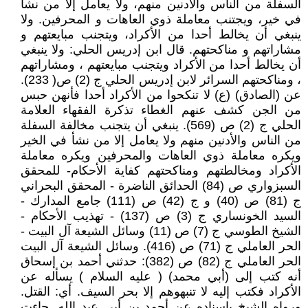
السفلة من الناس والأدنين منهم، ولا يعامل إلا من نشأ
في خير، ويجتنب معاملة ذوي العاهات و المحرفين. ولا
ينبغي أن يخالط أحدا من الأكراد، ويتجنب مبايعتهم و
مشاراتهم و مناكحتهم. قال ابن إدريس الحلي: ولا ينبغي
أن يخالط أحدا من الأكراد ويتجنب مبايعتهم ، ومشاراتهم
، ومناكحتهم السرائر لابن إدريس الحلي ج (2) ص( 233).
عن (الصادق) (ع) لا تنكحوا من الأكراد أحدا فأنهن حبس
من الجن كشف عنهم الغطاء تذكرة الفقهاء العلامة
الحلي ج (2) ص (569). ينبغي أن يتجنب مخالفة السفلة
من الناس والأدنين منهم ولا يعامل إلا من نشأ في الخير
ويكره معاملة ذوي العاهات والمحرفين ويكره معاملة
الأكراد ومخالطتهم ومناكحتهم كفاية الأحكام- للمحقق
السبزواري ص (84) الحدائق الناضرة - المحقق البحراني
ج (81) ص (40) و ج (42) ص (111) جامع المدارك -
السيد الخونساري ج (3) ص (137) - تهذيب الأحكام -
الشيخ الطوسي ج (7) ص (11) وسائل الشيعة آل البيت -
الحر العاملي ج (71) ص (416). وسائل الشيعة آل البيت
الحر العاملي ج (82) ص (382): حدثني أحمد بن إسحاق
أنه كتب إلى (أبي محمد) ( عليه السلام ) يسأله عن
الأكراد فكتب إليه لا تنبهوهم إلا بحر السيف. أي: القتل.
ورواه الشيخ بإسناده عن أحمد بن أبي عبد الله. جاءت