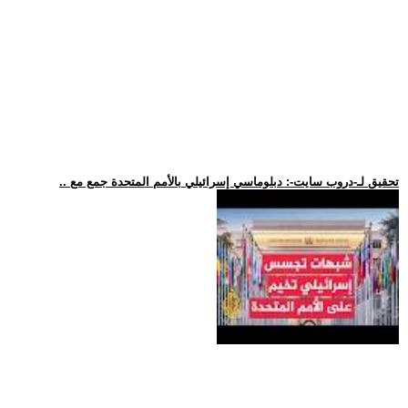
.. تحقيق لـ-دروب سايت-: دبلوماسي إسرائيلي بالأمم المتحدة جمع مع