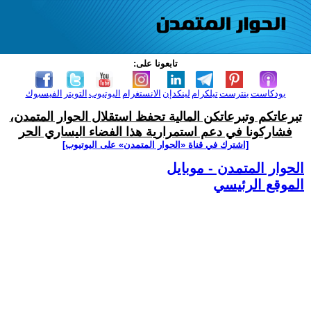
تابعونا على:
بودكاست
بنترست
تيلكرام
لينكدإن
الانستغرام
اليوتيوب
التويتر
الفيسبوك
تبرعاتكم وتبرعاتكن المالية تحفظ استقلال الحوار المتمدن،
فشاركونا في دعم استمرارية هذا الفضاء اليساري الحر
[اشترك في قناة ‫«الحوار المتمدن» على اليوتيوب]
الحوار المتمدن - موبايل
الموقع الرئيسي