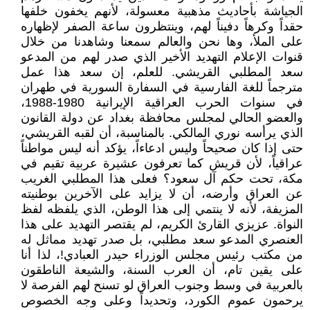
الجياشة بأحاديث مذهبية معسولة، لأنهم يخفون خلفها
حقداً وكرهاً دفيناً لهم، وينتظرون ساعة الصفر لإظهاره
على الملأ، وها نحن والعالم سمعنا وشاهدنا من خلال
قنوات الإعلام التهديد الأخير الذي صدر لهم من المدعو
سعد المطلبي القريشي. للعلم، إن سعد هذا عمل
مترجماً للغة الفارسية في السفارة السورية في طهران
في سنوات الحرب العراقية الإيرانية 1980-1988،
والعضو الحالي لمجلس محافظة بغداد عن دولة القانون
الذي يرأسه نوري المالكي. بالمناسبة، أن لقبه القريشي،
حتى إذا كان صحيحاً وليس ادعاءاً، يؤكد أنه ليس مواطناً
عراقياً، لأن قريش كما تعرفون عشيرة عربية تقيم في
مكة، تحت حكم آل سعود؟ فعلى هذا المطلبي الغريب
عن العراق وأرضه، أن لا يزايد على الآخرين بوطنيته
المزيفة، لأنه لا ينتمي إلى هذا الوطن، الذي يلفظه لفظ
النواة. عزيزي القارئ الكريم، لم يقتصر التهديد على هذا
العنصري المدعو سعد مطلبي، بل صدر تهديد مماثل له
من مكتب رئيس مجلس الوزراء حيدر العبادي!، لذا أنا
على يقين تام، أن العرب السنة، والشيعة الناطقون
بالعربية في وسط وجنوب العراق لو تسنح لهم الفرصة لا
يرحمون عموم الكورد، وتحديداً وعلى وجه الخصوص