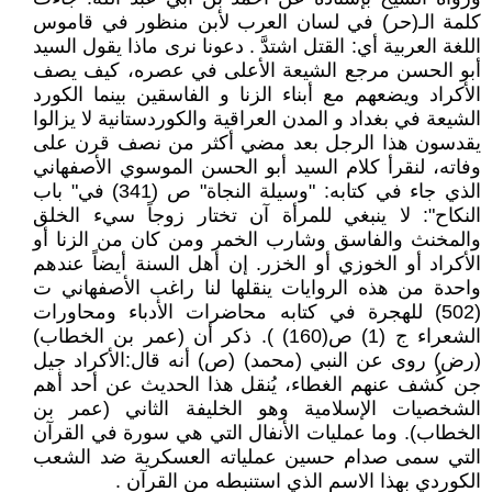
كلمة الـ(حر) في لسان العرب لأبن منظور في قاموس
اللغة العربية أي: القتل اشتدَّ . دعونا نرى ماذا يقول السيد
أبو الحسن مرجع الشيعة الأعلى في عصره، كيف يصف
الأكراد ويضعهم مع أبناء الزنا و الفاسقين بينما الكورد
الشيعة في بغداد و المدن العراقية والكوردستانية لا يزالوا
يقدسون هذا الرجل بعد مضي أكثر من نصف قرن على
وفاته، لنقرأ كلام السيد أبو الحسن الموسوي الأصفهاني
الذي جاء في كتابه: "وسيلة النجاة" ص (341) في" باب
النكاح": لا ينبغي للمرأة آن تختار زوجاً سيء الخلق
والمخنث والفاسق وشارب الخمر ومن كان من الزنا أو
الأكراد أو الخوزي أو الخزر. إن أهل السنة أيضاً عندهم
واحدة من هذه الروايات ينقلها لنا راغب الأصفهاني ت
(502) للهجرة في كتابه محاضرات الأدباء ومحاورات
الشعراء ج (1) ص(160) ). ذكر أن (عمر بن الخطاب)
(رض) روى عن النبي (محمد) (ص) أنه قال:الأكراد جيل
جن كُشف عنهم الغطاء، يُنقل هذا الحديث عن أحد أهم
الشخصيات الإسلامية وهو الخليفة الثاني (عمر بن
الخطاب). وما عمليات الأنفال التي هي سورة في القرآن
التي سمى صدام حسين عملياته العسكرية ضد الشعب
الكوردي بهذا الاسم الذي استنبطه من القرآن .