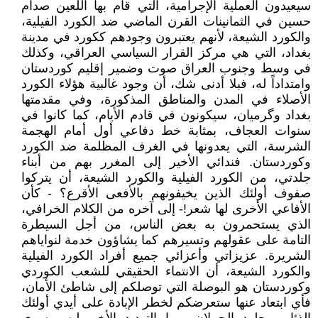
سيعيدون العملية الإجرامية، التي قام بها اللعين صدام
حسين في الثمانينات القرن الماضي ضد الكورد الفيلية،
والكورد الشيعة، لأنهم يعتبرون وجودهم ككورد في مدينة
بغداد، التي هي مركز القرار السياسي العراقي، وكذلك
في وسط وجنوب العراق صوت وضمير إقليم كوردستان
وامتداداً له، فبلا أدنى شك، أن وجود غالبية هؤلاء الكورد
الأصلاء في المدن والمناطق المذكورة، وفي مقدمتها
بغداد وگرميان، سيكونون في قادم الأيام، كما كانوا في
سنوات العجاف، بمثابة خط دفاعي أول أمام الهجمة
الشرسة، التي يعدونها في الغرف المظلمة ضد الكورد
وكوردستان. فندائي الأخير إلى المغرر بهم من أبناء
جلدتي، من الكورد الفيلية والكورد الشيعة، أن يتركوا
صفوف أولئك الذين يخيفونهم بالأفعى الأقرع؟ - كأن
الأفاعي الأخرى لها شعر!- إلى آخره من الكلام الخرافي،
الذي يستحمرون به بعض الناس، من أجل السيطرة
التامة على عقولهم وتسيرهم كما يشاؤون خدمة لنواياهم
الشريرة. عزيزاتي وأعزائي جميع أفراد الكورد الفيلية
والكورد الشيعة، أن الانتماء الحقيقي للشعب الكوردي
وكوردستان هو البوصلة التي توصلكم إلى شاطئ الأمان،
فأي ابتعاد عنها ستعرضكم لخطر الإبادة على أيدي أولئك