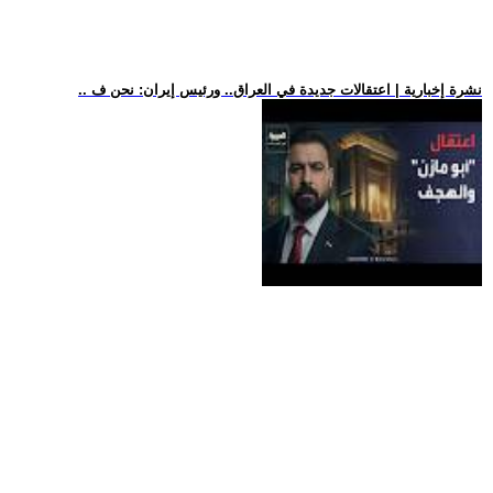
.. نشرة إخبارية | اعتقالات جديدة في العراق.. ورئيس إيران: نحن ف