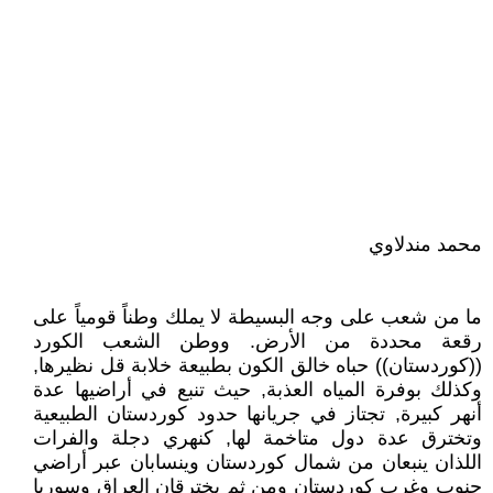
محمد مندلاوي
ما من شعب على وجه البسيطة لا يملك وطناً قومياً على
رقعة محددة من الأرض. ووطن الشعب الكورد
((كوردستان)) حباه خالق الكون بطبيعة خلابة قل نظيرها,
وكذلك بوفرة المياه العذبة, حيث تنبع في أراضيها عدة
أنهر كبيرة, تجتاز في جريانها حدود كوردستان الطبيعية
وتخترق عدة دول متاخمة لها, كنهري دجلة والفرات
اللذان ينبعان من شمال كوردستان وينسابان عبر أراضي
جنوب وغرب كوردستان ومن ثم يخترقان العراق وسوريا