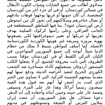
مندلاوي أطالب من جميع الشابات وشباب الكورد الأبطال
في شمالي كوردستان, أو في أي جزء آخر من كوردستان
المغتصبة, أن كان جنوبها أو غربها يوجهوا فوهات بنادقهم
أو نصال خناجرهم وسكاكينهم إلى نحور كل من استوطن
أرض كوردستان عنوة؟, بما فيها المناطق المستقطعة في
الجانب العراقي, وعلى رأسها كركوك السليبة بهدف
تعريبها أو تتريكها أو تغيير ديموغرافيتها لكي يصبغونها
بهوية مزورة ومزيفة غير هويتها الكوردية الكوردستانية
الأصيلة, كما أسلف كمواطن بسيط لا يملك من حطام
الدنيا شيئاً, أتوجه إلى جميع السوريين المتواجدين في
الكيان التركي اللقيط أو في كوردستان مؤقتاً بسبب
الظروف التي باتت معروفة للجميع, أن لا يجعلوا الكلب
المسعور أردوغان يستعملهم كأداة مستأجرة ضد الشعب
الكوردي الجريح لتنفيذ أغراضه الدنيئة ودفع ثمنها لهم
مقدماً بمنحهم الجنسية التركية, التي لا تساوي ثمن الحبر
الذي كتبت به, أضف لها, أنهم بعد قبول هذه العيبة
سيعدون رسمياً أتراكاً, وهذا عار على المرء, وسيبقى
وصمة عار على جبينه وجبين أبنائه وأحفاده إلى أبد الدهر.
دعونا نتساءل, هل يقبل السوريون, أن تبعث إيران
بملايين الفرس أو الشيعة وتستوطنهم في مدنهم