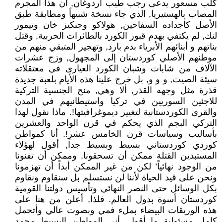
كلب مسعور يدعى رجب طيب أردوغان, أن هذا المجرم
المصاب بالهستيريا, الذي جاء نسخة شبيهاً ومطابقة طبق
الأصل كأجداده السفاحين, هولاكو وجنكيز خان وتيمور
لنك, لم يكتفي بهدم قبور الكورد بالطائرات الحربية, وقتل
بناتهم و أبنائهم الأبرياء بدم بارد, وتهجير المتبقي منهم من
موطنهم الأصلي كوردستان إلى المجهول, وزج عشرات
الآلاف من شابات وشبان الكورد الغيارى في معتقلاته
سيئة الصيت, و و و, بل خرج علينا هذه الأيام بلعبة جديدة
قذرة مثل وجهه القذر, ألا وهي, منح الجنسية التركية
للاجئين السوريين في تركيا واستيطانيهم في المدن
والقرى الكوردستانية لتغيير ديموغرافيتها!. ماذا نقول لهذا
التركي البجم الذي يحكم في قرن الواحد والعشرين
بأساليب وسياسات قرن الخامس عشر!. أنا كمواطن
كوردي كوردستاني بسيط وبسيط جداً, أقول لهؤلاء
المستبدين القتلة ممكن أن تسحقونا, وممكن أن تفنونا
من الوجود نهائياً’ لكن من غير الممكن أبداً أن تهزمونا
ونحن على قيد الحياة لأننا لن نستسلم بل سنقاوم ونقاوم
بكل الوسائل حتى النصر النهائي وتأسيس دولتنا القومية
كوردستان أسوة بدول العالم. فلذا, أعلن من هنا على
هذه الوريقات البيضاء بملء فمي وبصوت عالي وأتحمل
كامل مسئولية ما أقول, أني المواطن البسيط محمد