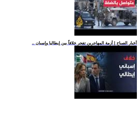
.. أخبار الصباح | أزمة المهاجرين تفجر خلافاً بين إيطاليا وإسبان