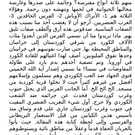
منهم ثلاثة أنواع مفترسة؟ وجاثمة على صدرها وغارسة
مخالبها الحيوانية في لحمها وتنهشه دون رحمة, وهؤلاء
الثلاثة هم 1- الأتراك الأوباش 2- الفرس الحاقدين 3-
العرب العنصريين. أرجو أن لا يغضب أحد منا بسبب هذه
الصفات المناسبة, صدقوني هذه أرق وألطف صفات تليق
بهم. ماذا تريدوا منا أن نسمي الفرس الذين أبعدوا مئات
الآلاف الكورد من شرقي كوردستان إلى خراسان
والمناطق المحيطة بها, حتى صارت نفوسهم في خراسان
وحدها تفوق المليونين, أضف لهذا اغتيالهم للقادة الكورد
في أوروبا, وتم تصفية أحدهم بدم بارد على طاولة
المفاوضات في نمسا!! ما نسمي إصدار آية الله الخميني
فتوى الجهاد ضد العب الكوردي وهم مسلمون وإسلامهم
أفضل من غيرهم كثيراً حيث لا تخلوا قرية كوردية من
مسجد, الخ الخ الخ. أما الجانب العربي الذي يحتل جنوب
وغرب كوردستان فحدث عن جرائمه ضد الشعب
الكوردي ولا حرج, أول شيء التعريب العنصري المقيت
في جنوب وغرب كوردستان جاري على قدم وساق منذ
تأسيس هذين الكيانين من قبل الاستعمار البريطاني
والفرنسي وإلى لحظة كتابة هذه المقالة, حيث يأتوا
بالعربان الحفاة قدماً وعقلاً من مناطق نائية ويستوطنوهم