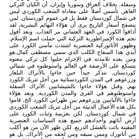
وسفلة, بخلاف العراق وسوريا وإيران, أن الكيان التركي
العاهر, تأسس أصلاً على معاداة الشعب الكوردي ليس
في شمال كوردستان فقط بل في عموم كوردستان. لمن
يتصفح أسفار التاريخ يرى أن هؤلاء البهائم البشرية, لقد
أذاقوا الكورد في العهد العثماني مر العذاب, وبعد أفول
نجم هذه الإمبراطورية التركية التي حملت اسم الإسلام,
وظهور الأتاتوركية العنصرية اشتدت مآسي الكورد على
أيدي هذا السفاح الكلب الذي سمي مصطفى كمال,هو
ومن بعده تلامذته في الإجرام جلبوا كل تركي معتوه
يتسكع على الأرصفة في العالم واستوطنوه في شمالي
كوردستان, نتذكر جيداً حين جاءوا بالأتراك البلغار
وزرعوهم في المدن الكوردستانية من أجل تتريك الكورد
بهم, وقبل هؤلاء جاءوا بالشيشانيين الأتراك السفلة
واستوطنوهم في القرى والمدن الكوردية, وبعد هؤلاء
جاءوا بالألبانيين وزرعوهم بين ظهراني الكورد الخ, قاموا
بكل هذه الأعمال الدنيئة من أجل تتريك الشعب الكوردي
في شمال كوردستان, لكن بعزيمة وثبات الكورد على
أرض آبائهم وأجدادهم جميع هذه السياسات العنصرية
المقيتة بائت بالفشل الذريع. لكن ظهر الآن من هو أكلب
من أتاتورك وممن سبقه ومن لحقه من الأتراك, بل هو