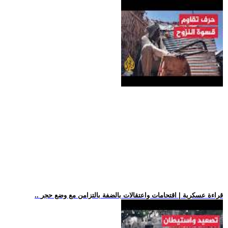
.. قراءة عسكرية | اقتحامات واعتقالات بالضفة بالتزامن مع وضع حجر