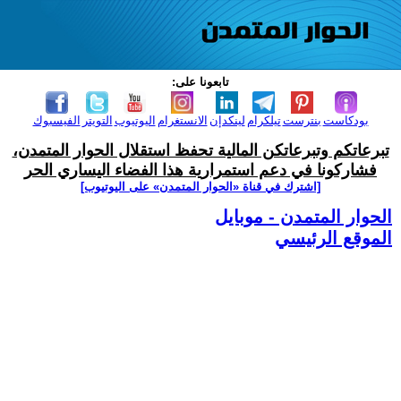
تابعونا على:
بودكاست
بنترست
تيلكرام
لينكدإن
الانستغرام
اليوتيوب
التويتر
الفيسبوك
تبرعاتكم وتبرعاتكن المالية تحفظ استقلال الحوار المتمدن،
فشاركونا في دعم استمرارية هذا الفضاء اليساري الحر
[اشترك في قناة ‫«الحوار المتمدن» على اليوتيوب]
الحوار المتمدن - موبايل
الموقع الرئيسي