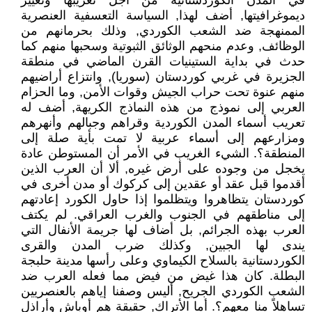
في المدن الكوردستانية من أجل تعريبها وتغيير
ديموغرافيتها, أضف لهذا, السياسة التعسفية العنصرية
الممنهجة ضد الشعب الكوردي, وذلك بحرمانهم من
الوظائف, وعدم منحهم الوثائق الثبوتية وسحبها منهم كما
حدث في بداية الستينيات القرن الماضي في منطقة
الجزيرة في غربي كوردستان (سوريا), وانتزاع أراضيهم
منهم عنوة تحت حراب الجيش وقوات الأمن, وما الحزام
العربي إلى نموذج من هذه النماذج الكريهة, أضف له
تعريب أسماء المدن الكوردية وقراهم وجبالهم وأنهرهم
ومزارعهم إلى أسماء عربية لا تمت بأية صلة إلى
المنطقة؟. الشيء الغريب في الأمر أن المستوطن عادة
يخجل من وجوده على أرض غيره, ألا أن العرب الذين
أقدموا قبل عقد أو عقدين إلى كركوك أو مدن أخرى في
كوردستان يتظاهروا ويتظلموا إذا حاول الكورد إعادتهم
إلى مناطقهم في الجنوب والغرب العراقي. لم يكتف
العرب بهذه الجرائم, بل أضاف لها جريمة الأنفال التي
يندى لها الجبين, وكذلك ضرب المدن والقرى
الكوردستانية بالسلاح الكيماوي وعلى رأسها مدينة حلبجة
البطلة. كان هذا غيض من فيض مما فعله العرب ضد
الشعب الكوردي الجريح, أليس وصفنا إياهم بالعنصريين
تساهلاً منا معهم؟. أما الأتراك, حقيقة هم أوباش وأراذل