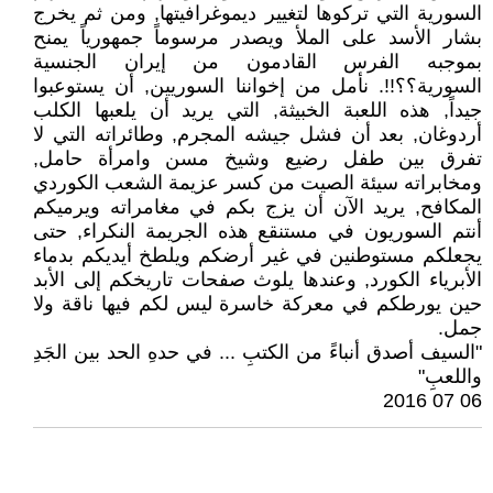
السورية التي تركوها لتغيير ديموغرافيتها, ومن ثم يخرج
بشار الأسد على الملأ ويصدر مرسوماً جمهورياً يمنح
بموجبه الفرس القادمون من إيران الجنسية
السورية؟؟!!. نأمل من إخواننا السوريين, أن يستوعبوا
جيداً, هذه اللعبة الخبيثة, التي يريد أن يلعبها الكلب
أردوغان, بعد أن فشل جيشه المجرم, وطائراته التي لا
تفرق بين طفل رضيع وشيخ مسن وامرأة حامل,
ومخابراته سيئة الصيت من كسر عزيمة الشعب الكوردي
المكافح, يريد الآن أن يزج بكم في مغامراته ويرميكم
أنتم السوريون في مستنقع هذه الجريمة النكراء, حتى
يجعلكم مستوطنين في غير أرضكم ويلطخ أيديكم بدماء
الأبرياء الكورد, وعندها يلوث صفحات تاريخكم إلى الأبد
حين يورطكم في معركة خاسرة ليس لكم فيها ناقة ولا
جمل.
"السيف أصدق أنباءً من الكتبِ ... في حدهِ الحد بين الجَدِ
واللعبِ"
06 07 2016