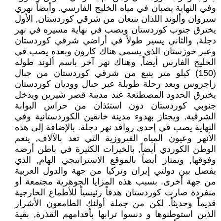
وفي النهاية يصبان في مياه الخليج الفارسي. وأيضاً نهري
سيروان وألوند اللذان ينبعان من شرقي كوردستان, الأول
يخترق جنوب كوردستان ويصب في نهاية مسيره في نهر
دجلة, والثاني يسير طولاً في أراضي شرقي كوردستان
وعبر خوزستان الذي يسمى هناك كارون وبعده يصب في
الخليج الفارس أيضاً, وهناك نهر آخر باسم ألوند طوله
(150) كيلو متر ينبع من شرقي كوردستان من جبال
زاجروس وبعد رحلة طويلة عبر جبال ووديان كوردستان
يخترق الحدود المصطنعة عند مدينة قصر شيرين ويدخل
جنوبي كوردستان دون استئذان من حراس البوابة
الشرقية, ويجتاز بهدوء مدينة خانقين الكوردستانية وفي
النهاية يصب في إحدى روافد نهر دجلة. بالإضافة إلى هذه
الأنهر وعيون المياه الفيروزية التي تعد بالآلاف, ينعم
الوطن الكوردي أيضاً, بالخيرات الكثيرة في باطن أرضه
وفوقها, ويمتاز أيضاً بالموقع الاستراتيجي الهام, الذي
يفصل بين دولتي إيران وتركيا من جهة والدول العربية
من جهة أخرى. بسبب هذه المزايا الجوهرية مجتمعة أو
منفردة صارت كوردستان هدفاً رئيسياً للأطماع الخارجية
قديماً وحديثاً. لكن من جملة أولئك الطامعون الأشرار
الذين استوطنوها و دنسوا ترابها بأقدامهم القذرة, بقية