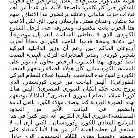
هزلية على غرار مسرحيات (عادل إمام) حين ذاع الحزب
المذكور خبراً كاريكاتيرياً بالصيغة الآتية, بأن عدداً من أهم
قيادات حزب طالباني وعائلته يرفضون هذا الاتفاق, منهم
ملا بختيار, وعدنان مفتي, وأرسلان باييز, الخ, لكن ألاعيب
هذا الحزب باتت مكشوفة ومعروفة حتى لرجل الشارع
الكوردي, الذي لا يتعاطى السياسة. لنعد إلى موضوعنا,
في دعاية وسخة قدمها الباحث الكوردي مجاناً لحزب
أردوغان الحاكم حين زعم أن وزير الداخلية التركية
شخص كوردي, ومدير المخابرات التركي السيء الصيت
أيضاً كوردي. بهذا الأسلوب الرخيص يحاول أن يؤثر على
المشاهد الكوردستاني, كأن هؤلاء العملاء رشحهم الشعب
الكوردي لتبوء هذه المناصب, وليسوا عملاء للنظام التركي
الطوراني!!. أليس الباحث من غربي كوردستان, الذي
يرزح تحت حكم الكيان السوري العنصري؟, أليس هناك
كورداً عملاء للنظام السوري العنصري؟, لماذا لا يوصفهم
بهذه الصورة الوردية كما يوصف هؤلاء الكورد بائعي الذمة
والضمير في الجانب الآخر من الحدود
المصطنعة!!.عزيزي القارئ الكريم, أنه اجتر كثيراً في هذا
البرنامج المعادي للكورد وكوردستان , لكني أرى أنه لا
يستحق أن نعطيه أهمية أكثر من هذا, لأننا كشفناه على
حقيقته, وفضحنا مغزى الكلام المدسوس الذي حاول