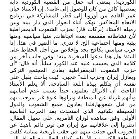
الكوردية!, بمعنى أنه جعل من القضية الكوردية دابة
يمتطيها كائن من كان للوصول إلى غايته!. إن الأستاذ جيان
عمر القادم من أوروبا إلى قَطر للمشاركة في برنامج
الاتجاه المعاكس تهكم أثناء الحوار الذي دار بينه وبين
زميله الأستاذ (بركات قار) بحزب الشعوب الديمقراطية
لأن نشاطاته مقسمة بعدة اتجاهات, منها سياسية ومنها
بيئية ومنها اجتماعية الخ. لا ندري, ما الضير في هذا, إذا
حزب سياسي يكافح بجد وإخلاص من أجل الحفاظ على
البيئة! هل هذا يدعوا للسخرية منه!. وفي جانب آخر من
كلامه الذي يحسب عليه عند الكورد سلباً, أنه قال: "أن
حزب الشعوب الديمقراطية يعادي المجتمع التركي
ويغازل إيران وحزب الله" عجبي, كيف بباحث يقبل على
نفسه أن يتكلم بهذه اللغة الساذجة, ألا يعلم الأستاذ
الباحث, أن الأتراك يعلمون جيداً بسبب عدم أصالتهم
وبأنهم غرباء عن المنطقة ونزلوها عنوة غير مرحب بهم
من قبل شعوبها,فلذا يعادون جميع الشعوب والدول
المحيطة بكيانهم الذي استحدث بعد الحرب العالمية
الأولى وفق معاهدة لوزان التآمرية, على سبيل المقال,
انظروا إلى علاقاتهم مع إيران في توتر دائم ناهيك عن
الحروب التي حدثت بينهم في حقب تاريخية متباينة كلفت
المنطقة الكثير من الأرواح. كذلك الحال مع العراق التي