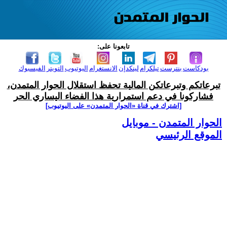
تابعونا على:
بودكاست
بنترست
تيلكرام
لينكدإن
الانستغرام
اليوتيوب
التويتر
الفيسبوك
تبرعاتكم وتبرعاتكن المالية تحفظ استقلال الحوار المتمدن،
فشاركونا في دعم استمرارية هذا الفضاء اليساري الحر
[اشترك في قناة ‫«الحوار المتمدن» على اليوتيوب]
الحوار المتمدن - موبايل
الموقع الرئيسي