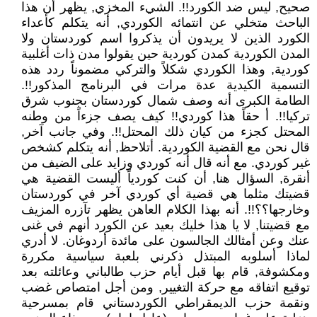
صحيح, ليس ضد الكورد!!. الشيء المخزي, يظهر أن هذا
الباحث متخلي عن انتمائه الكوردي, أنه يتكلم كأعداء
الكورد الذين لا يريدون أن يذكروا اسم كوردستان ولا
المدن الكوردية كمدن كوردية حين يقولوا مدن ذات أغلبية
كوردية, وهذا الكوردي شكلاً والتركي مضموناً ردد هذه
التسمية الكيدية عدة مرات في البرنامج المذكور!!.
الطامة الكبرى أنه وصف شمال كوردستان بجنوب شرق
تركيا!!. أ حقاً هذا كوردي!! كيف يصف جزءاً من وطنه
المحتل كجزء من كيان ذلك المحتل!!. وفي جانب آخر,
قال نحن مع القضية الكوردية. أتلاحظ, أنه يتكلم كشخص
غير كوردي. مع أنه قال أنه كوردي وزايد على الضيف من
أنقرة, السؤال هنا, أن كنت كوردياً أليست القضية هي
قضيتك مثلما هي قضية أي كوردي آخر في كوردستان
وخارجها؟؟!!. أنه بهذا الكلام العاهن يظهر تآزره المزيف
مع قضيتنا, لا يا هذا خليك بعيد عن الكورد أنهم في غنى
عنك وعن أمثالك الجالسون على مائدة أردوغان. لا أدري
لماذا أسلوبه المبتذل ذكرني بلعبة سياسية مكررة
ومكشوفة, قام بها قبل أيام حزب طالباني وعائلته بعد
توقيع اتفاقه مع حركة التغيير, ومن أجل امتصاص غضب
ونقمة حزب الديمقراطي الكوردستاني قام بمسرحية