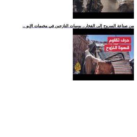
.. من صناعة السروج إلى الفخار.. يوميات النازحين في مخيمات الإيو