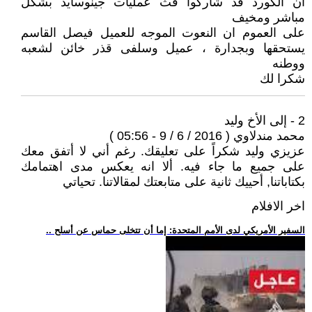
ان الكورد قد شاركوا فث عمليات جينوسايد بشكل
مباشر ومخيف
على العموم ان النعوت الموجه للعميل فيصل القاسم
يستحقها وبجدارة ، عميل وسلفى قذر خائن لشعبه
ووطنه
شكرا لك
2 - إلى الأخ وليد
محمد مندلاوي ( 2016 / 6 / 9 - 05:56 )
عزيزي وليد شكراً على تعليقك. رغم أني لا أتفق معك
على جميع ما جاء فيه. ألا انه يعكس مدى اهتمامك
بكتاباتنا, أحييك ثانية على متابعتك لمقالاتنا. تحياتي
اخر الافلام
.. السفير الأمريكي لدى الأمم المتحدة: إما أن تتخلى حماس عن أسلح