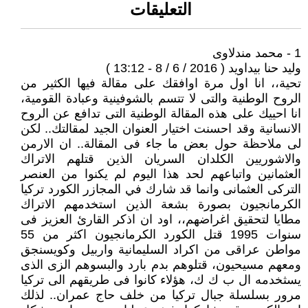
التعليقات
1 - محمد مندلاوى
وليد حنا بيداويد ( 2016 / 6 / 8 - 13:12 )
تحية،، انا اول مرة اوافقك على مقالة فيها الكثير من
الروح الوطنية والتى لا تتسم بالشوفينية وعبادة القومية،
انا احييك على هذه المقالة الوطنية التى تدافع عن الروح
الانسانية وقد احسنت اختيار العنوان الجيد لمقالتك.. لكن
لى ملاحظة حول بعض ما جاء فى المقالة.. ان الارمن
والاشوريين الكلدان السريان الذين قتلهم الاتراك
العثمانين واتباعهم لحد هذا اليوم لم يكنوا من العنصر
التركى العثمانى وانما قد شارك في المجازر الكورد تركيا
الكرمانجيون بصورة بشعة الذين استخدمهم الاتراك
مطايا لتحقيق اغراضهم،، اود ان اذكر القارئ العزيز فى
سنوات 1995 قتل الكورد الكرمانجيون اكثر من 55
مواطن عراقى من اكراد السليمانية واربيل وكويسنجق
ومعهم مسيحيون، قتلوهم بدم بارد والبسوهم الزى الذى
يسثخدمه ال ب ك ك، هؤلاء كانوا فى طريقهم الى تركيا
مرور بسلسلة جبال تركيا من خلف حاج عمران.. لذلك