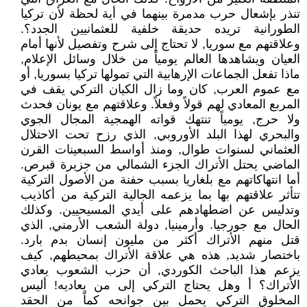
تنذر بإشعال حرب مدمرة بينهما في أية لحظة لأن تركيا
الطورانية تريده حديقة خلفية للعثمانيين الجدد؟.
وعلاقتهم مع سوريا, لا تحتاج إلى شرح وتفصيل لأنها أمام
العيان ويشاهدها العالم يومياً من خلال وسائل الإعلام,
ماذا تفعل الجماعات الإرهابية التي تمولها تركيا بسوريا, أو
مع عموم العرب, كان وما زال الكيان التركي يقف في
المربع المعادي لهم قولاً وفعلاً. وعلاقتهم مع يونان فحدث
ولا حرج, يومياً تنتهك قواته الهمجية المجال الجوي
والبحري لهذا البلد الأوروبي, الذي رزح تحت الاحتلال
العثماني لسنوات طوال, ومنذ أواسط السبعينات القرن
الماضي يحتل الأتراك الجزء الشمالي من جزيرة قبرص.
أما انتهاكاتهم مع بلغاريا بسبب حفنة من الأصول التركية
تتأثر علاقتهم بها بما يزعمه الجالية التركية من أكاذيب
وتدليس عن اضطهادهم على أيدي المسيحيين. وكذلك
الحال مع جورجيا. وأرمينيا, دولة الشعب الأرمني, الذي
قتل منهم الأتراك أكثر من مليون إنسان بدم بارد.
باختصار شديد, هذه هي علاقة الأتراك بمحيطهم, كيف
يزعم هذا الباحث الكوردي, أن حزب الشعوب يعادي
الأتراك؟ أ وهل يحتاج التركي إلى من يعاديه! أليس
المخلوق التركي يحمل بين جوانحه كماً من الحقد