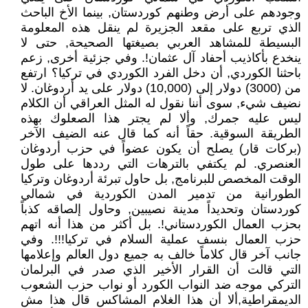
وجودهم على أرض وطنهم كوردستان, بينما الأخ الباحث
الذي تربع على مقعد الجزيرة لم ينقل هذه المعلومة
البسيطة للمشاهد العربي بصيغتها الصحيحة, حتى لا
ينخدع بأكاذيب أحفاد آل عثمان!. وفي جزئية أخرى, زعم
باحثنا الكوردي, أن دخل الفرد الكوردي في تركيا؟ ارتفع
من (3000) دولار إلى (10,000) دولار على يد أردوغان. لا
نضيف شيء, سوى أننا نقول له المثل العراقي أن الكلام
ليس عليه جمرك, وألا لم يجتر هذا الصعلوك بهذه
الطريقة السوقية. حقاً أنه كما قال عنه الضيف الآخر
(بركات قار) يصلح أن يكون عضواً في حزب أردوغان
العنصري. لم يكتفي بالترهات التي رددها على طول
الوقت المخصص للبرنامج, بل حاول تبرئة أردوغان وتركيا
الطورانية من تدمير المدن الكوردية في شمالي
كوردستان وتحديداً مدينة نصيبين, وحاول إلصاقه كذباً
بحزب العمال الكوردستاني!. بل أكثر من هذا أنه اتهم
حزب العمال بنسف عملية السلام في تركيا!!!. وفي
جانب آخر قال كلاماً خالف به جميع دول العالم وإعلامها
التي قالت أن القرار الأخير الذي صدر في البرلمان
التركي موجه ضد النواب الكورد أو نواب حزب الشعوب
الديمقراطية,ألا أن هذا الغلام المشاكس قال هذا مش