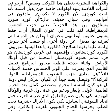
والكراهية للبشرية يغطي هذا الكوكب ويفيض؟. أرجو في
المرات القادمة ينتبه لهفواته, خاصة حين يذيل اسمه بأنه
باحث كوردي, لأن الكورد لا يكذبون, صادقون في
أقوالهم. وفي سياق حديثه, قال:"أن كورد سوريا
مستاؤون من هذا الحزب" يعني حزب الشعوب
الديمقراطية. لقد قلت في عنوان المقال أن... فقط
ينسون عناوين أوطانهم, وعنوان الوطن هو الدولة التي
تُعرف بها بمعزل عن دولة أخرى أو شعب آخر يفرض
إرادته عليها بقوة السلاح؟. فالكورد يا هذا ليسوا سوريون,
الكورد كوردستانيون, وإقليمهم في غربي كوردستان هو
جزء متمم لعموم كوردستان المحتلة من قبل أولئك
الأوباش. واثناء حديثه قاطعه محاور البرنامج فيصل
القاسم الذي يضرب على الوتر الحساس خدمة لأسياده
قائلاً:"هل يعادي حزب الشعوب الديمقراطية الدولة
التركية؟!" وفيصل يعلم جيداً أن الكيان التركي ليس دولة,
بل هو كيان أسسه المجرم مصطفى كمال بعد الحرب
العالمية الأولى, بإيعاز ودعم من عدة دول غربية والوكالة
اليهودية لكي يكون ضمن الطوق الذي ضربه الغرب حول
اتحاد السوفيتي السابق, لكي يكون الأتراك جندرمة تحت
الطلب يحرسوا الجناح الجنوبي للغرب (الكافر). وفي