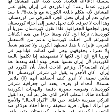
سلسلة ادعاءاته الكاذبة, كذب كذبة على المشاهد لها
قرون, عندما زعم:" أن الكوردي في إيران يعلق على
المشانق لأنه يتكلم باللغة الكوردية مع والدته!!". يا سيد
جيان, نعم أن إيران تحتل الجزء الشرقي من كوردستان,
وهذا أنت لا تعرفه, لأنك تجهل تشير إلى أجزاء كوردستان
وفق اتجاهتها الجغرافية, فلذا تقول كوردستان سوريا أو
كوردستان تركيا الخ, كأن وطننا جزءاً من هذه الكيانات
المتهرئة, التي احتلت كوردستان بدعم من الاستعمار
الغربي. فإيران يا هذا, تضطهد الكورد, ولا تعدهم شعباً,
ولا تعترف بحقوقهم, وهي التي اغتالت قياداتهم في
أوروبا الخ الخ الخ, لكنها لا تضطهدهم إذا تكلموا باللغة
الكوردية, لأن إيران نفسها تفتخر بهذه اللغة وتعدها لغة
إيران القديمة؟؟. ويزعم الباحث أيضاً, بأن الكورد في
إيران - كان الأجدر به يقول في شرقي كوردستان- (9)
ملايين نسمة, لا أدري كيف أحصاهم أنهم (9) ملايين
نسمة!!. أتحداه لو يعرف يحدد لي جغرافية شرقي
كوردستان ونفوسه بصورة دقيقة واللهجات الكوردية
السائدة هناك. المطب الآخر الذي تعثر به, أنه ردد القول
التركي بطريقة خاطئة, حين قال "أكراد الجبال" والأصح
هو أتراك الجبال, فرية سخيفة رددها أحفاد هولاكو ضد
الشعب الكوردي في شمالي كوردستان حتى يلغي