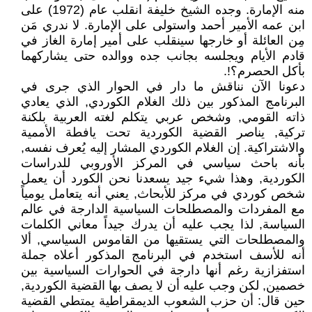
منه الإمارة. وجده الشيخ خليفة انقلب عام (1972) على
ابن عمه الأمير أحمد واستولى على الإمارة. لا ندري مَن
مِن العائلة أو خارجها سينقلب على أمير إمارة الغاز في
قادم الأيام ويجلسه بجانب جده ووالده حتى يشاركهما
بأكل الحصرم؟!.
دعونا الآن نناقش ما دار في الحوار الذي جرى في
البرنامج المذكور بين ذلك الغلام الكوردي, الذي يعادي
ذاته القومي, وشخص عربي يتكلم لغته العربية بلكنة
تركية, يناصر القضية الكوردية تحت يافطة الأممية
والاشتراكية. إن الغلام الكوردي المشار إليه يُعرف نفسه,
بأنه باحث سياسي في المركز الأوروبي للدراسات
الكوردية, وهذا شيء جيد يسعدنا نحن الكورد أن يعمل
شخص كوردي في مركز للأبحاث, يعني أنه يتعامل يومياً
مع المفردات والمصطلحات السياسية الدارجة في عالم
السياسة, لذا يجب عليه أن يدرك جيداً معاني الكلمات
والمصطلحات التي يستقيها من القاموس السياسي, ألا
أنه للأسف استخدم في البرنامج المذكور أعلاه جملة
استفزازية رغم أنها دارجة في الحوارات السياسية بين
خصمين, لكن وجب عليه أن لا يصف بها القضية الكوردية,
حين قال: أن حزب الشعوب الديمقراطية يمتطي القضية