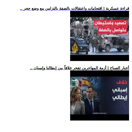
.. قراءة عسكرية | اقتحامات واعتقالات بالضفة بالتزامن مع وضع حجر
.. أخبار الصباح | أزمة المهاجرين تفجر خلافاً بين إيطاليا وإسبان