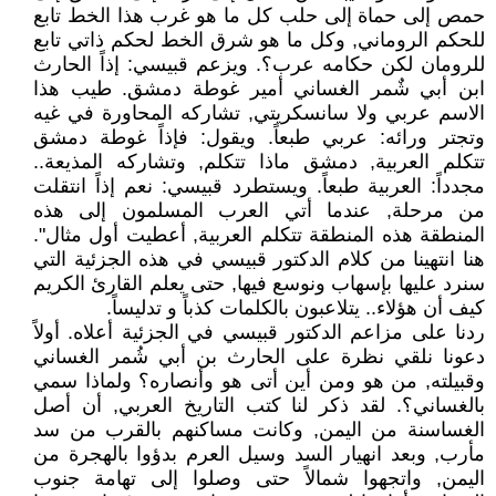
حمص إلى حماة إلى حلب كل ما هو غرب هذا الخط تابع
للحكم الروماني, وكل ما هو شرق الخط لحكم ذاتي تابع
للرومان لكن حكامه عرب؟. ويزعم قبيسي: إذاً الحارث
ابن أبي شٌمر الغساني أمير غوطة دمشق. طيب هذا
الاسم عربي ولا سانسكريتي, تشاركه المحاورة في غيه
وتجتر ورائه: عربي طبعاً. ويقول: فإذاً غوطة دمشق
تتكلم العربية, دمشق ماذا تتكلم, وتشاركه المذيعة..
مجدداً: العربية طبعاً. ويستطرد قبيسي: نعم إذاً انتقلت
من مرحلة, عندما أتي العرب المسلمون إلى هذه
المنطقة هذه المنطقة تتكلم العربية, أعطيت أول مثال".
هنا انتهينا من كلام الدكتور قبيسي في هذه الجزئية التي
سنرد عليها بإسهاب ونوسع فيها, حتى يعلم القارئ الكريم
كيف أن هؤلاء.. يتلاعبون بالكلمات كذباً و تدليساً.
ردنا على مزاعم الدكتور قبيسي في الجزئية أعلاه. أولاً
دعونا نلقي نظرة على الحارث بن أبي شُمر الغساني
وقبيلته, من هو ومن أين أتى هو وأنصاره؟ ولماذا سمي
بالغساني؟. لقد ذكر لنا كتب التاريخ العربي, أن أصل
الغساسنة من اليمن, وكانت مساكنهم بالقرب من سد
مأرب, وبعد انهيار السد وسيل العرم بدؤوا بالهجرة من
اليمن, واتجهوا شمالاً حتى وصلوا إلى تهامة جنوب