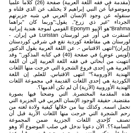
(مقدمة في فقه اللغة العربية) صفحة (26) كلاماً علمياً
وموضوعياً عن النبي إبراهيم لا يختلف عن الذي قلناه و
سنقوله عن وجود الإنسان العربي في شبه جزيرتهم
الجرداء "غير ذي زرع", يقول:"وربما كان "براهما
Brahma"هو الإيپو Eponym القومي لموجة هندية إيرانية
استقرت في أور عبر لورستان Luristan في إيران, -
لورستان هي مقاطعة كوردية تقع في شرقي كوردستان
(إيران)"انتهى الاقتباس -. عن اللغة العربية يقول الدكتور
(لويس عوض) في صفحة (40) في كتابه المذكور:" وقد
انتهيت من أبحاثي في فقه اللغة العربية إلى أن اللغة
العربية هي إحدى فروع الشجرة التي خرجت منها اللغات
الهندية الأوروبية؟" انتهى الاقتباس. للعلم, إن اللغة
الكوردية هي إحدى اللغات القديمة في مجموعة اللغات
الهندية الأوروبية (الآرية) أن لم تكن أقدمها؟.
هذه المقدمة المختصرة, التي وضحنا فيها بصورة
مقتضبة, حقيقة الوجود الإنسان العربي في الجزيرة التي
تحمل اسمه, وكذلك بينا من خلالها كيفية ولادة لغته من
رحم الشجرة التي خرجت منها اللغات الآرية قبل أن
تصنف كإحدى اللغات الجزرية ضمن المجموعة
السامية؟؟. الآن دعونا ندخل في صلب الموضوع ألا وهو