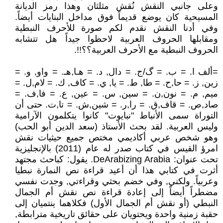
وعلى جانبي النقش نُقش مثلثان وهذا رمز الديانة
المسيحية كان يوضع قديماً فوق مداخل البنايات أيضاً.
وفي أدنا النقش نقدم لكم صورة للأحرف النبطية
ومقابلها الحروف العربية لاحظوا جيداً هل تتشابه
الحروف النبطية مع الأحرف العربية؟؟!!.
=ألف ا. = ب. = گ/ج. = دال, د. = هـا,هـ. = واو, و. =
زين, ز. = حا,ح. = طا, ط. = يا, ي. = كاف, ك. = لام,ل. =
ميم, م. = نون,ن. = سين, س. = عين, ع. = فا,ف. =
صاد,ص. = قاف,ق. = را,ر. = شين,ش. = تا,ت. حتى أن
التوراة سمى الأنباط "نبايوت" كانوا يتكلمون الآرامية
وليس العربية. لقد بحث الأستاذ (سعد الدين أبو الحب)
وهو شخص عربي أكاديمي مختص جميع حيثيات نقش
امرؤ القيس في كتاب صدر له عام (2011) بالإنجليزية
تحت عنوان: DeArabizing Arabia. يقول: كباحث مجتهد
أثرت في كتابي هذا أن أعيد قراءة نص النمارة نبطيا
وعربياً. ولكني, وفي خضم بحثي وقراءتي, وجدت نفسي
مضطراً أيضاً إلى إعادة قراءة نص نقش أم الجمال
النبطي (أو نقش أم الجمال الأول) فكلاهما ينتميان إلى
حقبة زمنية واحدة ويحتويان على حقائق تاريخية مترابطة,