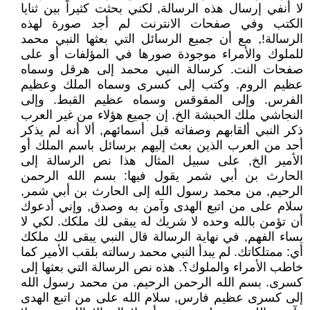
لا أنفي إرسال هذه الرسالة, لكني بحثت كثيراً بين ثنايا
الكتب وفي صفحات الانترنت لم أجد صورة لهذه
الرسالة!, مع أن جميع الرسائل التي بعثها النبي محمد
للملوك والأمراء موجودة صورها في المؤلفات أو على
صفحات النت. كرسالة النبي محمد إلى هرقل وسماه
عظيم الروم. وكتب إلى كسرى وسماه الملك وعظيم
الفرس. وإلى المقوقس وسماه عظيم القبط. وإلى
النجاشي ملك الحبشة الخ. إن جميع هؤلاء من غير العرب
ذكر النبي ألقابهم وصفاته قبل أسمائهم, ألا أنه لم يذكر
أحد من العرب الذين بعث إليهم برسائل باسم الملك أو
الأمير الخ, على سبيل المثال هذا نص الرسالة إلى
الحارث بن أبي شمر يقول فيها: بسم الله الرحمن
الرحيم, من محمد رسول الله إلى الحارث بن أبي شمر,
سلام على من اتبع الهدى وآمن به وصدق, وإني أدعوك
أن تؤمن بالله وحده لا شريك له يبقى لك ملكك. لكي لا
يساء الفهم, في نهاية الرسالة قال النبي يبقى لك ملكك
أي: ممتلكاتك. لم يبدأ النبي محمد رسالته بلقب الأمير كما
خاطب الأمراء والملوك؟. هذه نص الرسالة التي بعثها إلى
كسرى. بسم الله الرحمن الرحيم. من محمد رسول الله
إلى كسرى عظيم فارس, سلام الله على من اتبع الهدى