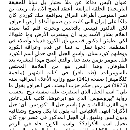
عنوان (ليس دفاعاً عن ملا بختيار بل تبياناً للحقيقة
التاريخية) الحلقة الرابعة. أعتقد اتضح الآن بأن ربيعة بن
نصر استوطن أطراف العراق بموافقة ملك كوردي كان
ملكاً على إيران التي كانت من ضمنها آنذاك أرض العراق.
لكن الدكتور قبيسي بالتدليس وبجرت قلم كما سيده
الغلام بشار الأسد يريد أن يستعرب الأرض وما عليها!!.
لكي يطمئن الدكتور قبيسي بأن الكورد قدماء وأصلاء في
المنطقة, دعونا ننقل له نصاً عن قدم وعراقة الكورد
ووطنهم كوردستان, واسم الجبل الذي حمل اسم الكورد
قبل سومر بزمن بعيد جداً, والذي أصبح مهداً للبشرية بعد
الطوفان, وهذا النص هو من العلامة المختص
بالسومريات, (طه باقر) في كتابه الشهير (ملحمة
كلگاميش) صفحة (141) طبع وزارة الأعلام العراقية سنة
(1975) في زمن حكم حزب البعث.. في العراق, يقول ما
يلي:" اسم الجبل الذي استقرت عليه سفينة نوح, بحسب
رواية "بيروسوس" الذي هو (برعوشا, كاتب بابلي,عاش
في القرن الثالث ق.م ) باسم جبل الـ "كورديين" أي: جبل
الأكراد" انتهى الاقتباس. أنه يقول لنا بكل وضوح وشفافية
ودون لبس وتلفيق, أن الجبل المذكور في عصر نوح كان
يحمل اسم الأكراد؟؟. واسم الكورد جاء في الرقم