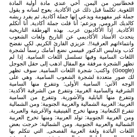
قحطانيين من اليمن, أخي عندي مادة أولية المادة
اللغوية, تكلمنا قبل ذلك عن الأكادية. يعوج لسانه و يقول
جملة غير مفهومة ويدعي إنها جملة أكادية, ثم يفرد ريشه
كالديك الرومي, ويزعم: أنا قلت جملة أكادية, أنا أتكلم
الأكادية, إذاً الأكاديون عرب. بهذه الهرطقة التاريخية
يتحدث الأستاذ الأكاديمي عن التاريخ ولغات الشعوب
وانتماءاتهم العرقية!!. عزيزي القارئ الكريم, لكي نفضح
كذب وتدليس الدكتور قبيسي نضع أمامك رسماً لشجرة
اللغات السامية وفيها تسلسل اللغات السامية. إذا لم
تظهر الشجرة مرفقة مع المقال اذهب إلى حقل الجوجل
(Google) واكتب: شجرة اللغات السامية, سوف تظهر
لك صور متعددة لشجرة الشعوب السامية. وهي على
الوجه الآتي: السامية الأولى: وتتفرع منها السامية
الشرقية والسامية الغربية: وتتفرع من الشرقية الأكدية:
وتتفرع منها البابلية والآشورية. وتتفرع من السامية
الغربية: الغربية الشمالية والغربية الجنوبية: ومن الشمالية
تتفرع الكنعانية: ومنها تخرج الفينيقية والآغريتية والعبرية.
ومن الغربية الجنوبية: تولد العربية: ومنها تخرج العربية
الشمالية والعربية الجنوبية. ومن الشمالية: خرجت بعض
اللغات البائدة ولغة العربية الفصحى, التي تتكلم بها