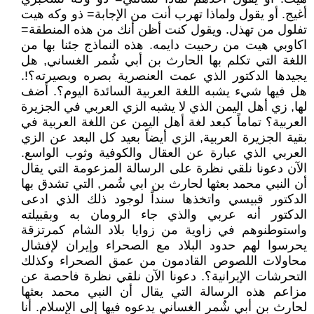
أغيج. أو يقول ولماذا تهرب أنت من الإجابة= ذو وكه هيت
تفلول من تهذل. ويقول كنت أظن أنك من هذه المنطقة=
اكاوبي هيت من رحبيت دايمه. هذه النماذج جئنا بها من
اللغة التي تكلم بها الحارث بن أبي شُمر الغساني, هل
يجيدها الدكتور الذي عمت العنصرية بصره وبصيرته؟!.
هل فيها شيء يشبه اللغة العربية السائدة اليوم؟. أضف
لها, زي أهل اليمن الذي لا يشبه الزي العربي في الجزيرة
العربية؟ تماماً كبعد لغة أهل اليمن عن اللغة العربية في
بقية الجزيرة العربية, الزي أيضاً بعيد كل البعد عن الزي
العربي الذي عبارة عن العقال والكوفية وثوب الواسع.
الآن دعونا نلقي نظرة على الرسالة المزعومة التي يقال
أن النبي محمد بعثها لحارث بن ابي شُمر, التي تشدق بها
الدكتور قبيسي واتخذها سنداً لوجود ذلك الذي ادعى
الدكتور أنه عربي والذي جاء الرومان به وبقبيلته
واستوطنوهم في زاوية من زوايا بلاد الشام كمرتزقة
يحرسوا لهم حدود البلاد مع الصحراء وإيران لإفشال
محاولات اللصوص القادمون من عمق الصحراء وكذلك
التحرشات الإيرانية؟. دعونا الآن نلقي نظرة فاحصة عن
مزاعم هذه الرسالة التي يقال أن النبي محمد بعثها
لحارث بن أبي شٌمر الغساني يدعوه فيها إلى الإسلام. أنا