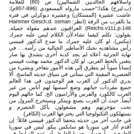
وأسلافهم الخالديين الشماليين) ص (60) للعلامة
(ب.ليرخ) هكذا:"حسب مارواه المسعودي (896-957م):
عاشت عشيرة (المستكان) وعشيرة ديوكرلي في فترة
ما بالقرب من الرقة (انظر: Hammer Gesch.d. osman
Reichs.v111,p.146) العراقيون عندهم مقولة جميلة,
يقولون: تكلم كيفما تشاء,لأن الكلام ليس عليه جمرك
(مكس). لو كان عليه جمرك ما صدع الدكتور قبيسي
رأس مشاهديه بحبك الأساطير الخيالية من رأسه.. . في
نهاية الجزئية أعلاه لم يجد كذبة أخرى يتشدق بها صار
يتغنى بالخط العربي. لو كان الدكتور محمد بهجت قبيسي
إنساناً سوياً لم يتطرق إلى هذه الأمور بتفاخر وبشيء من
العنصرية المقيتة التي ستأتي في سياق حديثه الماسخ. ألا
يدري الدكتور أن العرب هم الوحيدون في هذا العالم
جميع مفردات حياتهم وضع أسسها لهم أناس من غير
العرب كالكورد والفرس والآراميون الخ, كما حالهم اليوم
أيضاً, حيث أن الغرب يصنع ويبتكر ويستخرج البترول من
تحت مؤخرتهم وهم مشغولون بأكل الحصرم و
يستهلكون التكنولوجيا التي يخترعها الغرب (الكافر).
في جانب آخر من حديثه يتحفنا الدكتور قبيسي قائلاً: إن
أقدم آثار في سوريا هو سايكس بيكو, ليس في سوريا
الطبيعية. - أرجو أن يعذرنا القارئ, أن عدم الترابط في