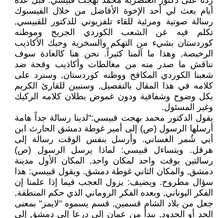
ردنا على دكتور العنصرية محمد بهجت قبيسي. قبل عدة
أيام بعث لي أحد الإخوة الأفاضل من خلال الفيسبوك
رسالة صوتية ومرئية للقاء تلفزيوني للدكتور للقبيسي,
تكلم فيه عن الشعب الكوردي الجريح وموطنه
كوردستان بشيء من التهكم والسخرية وحبك الأكاذيب
الرخيصة, وهذا ما آلمنا كثيراً. نحن هنا كالعادة سوف
نناقش ما صدر منه من مغالطات وأكاذيب وقحة ضد
شعبنا الكوردي المكافح ووطنه كوردستان, وسنرد على
كلامه في هذا المقال بالتفصيل, وسنبين للقارئ الكريم
بكل وضوح وشفافية ودون غموض بطلان كلامه الركيك
وغير المسئول.
يقول الدكتور محمد بهجت قبيسي:"لدينا رسالة جداً هامة
أرسلها الرسول (ص) إلى أمير غوطة دمشق الحارث ابن
أبي شُمر الغساني. وأرسل بنفس الوقت رسالة إلى
هرقل. ويتساءل قبيسي: لماذا يرسل الرسول (ص)
رسالتين بوقت واحد لمكان واحد, المكان الأول مدينة
دمشق, والمكان الثاني غوطة دمشق. ويقول قبيسي: هذا
سؤال مطروح. ويضيف: يزول العجب فيما إذا علمنا إن
الفكر اليوناني, وبعده الفكر الروماني الذي حكم المنطقة,
جعل من بلاد الشام قسمين, قسم يسموه "لايمز" بمعنى
الحد أو الحدود, يبدأ من عمان إلى درعا إلى دمشق إلى