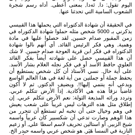
اليوم تقول: دا, ئەدا, بمعنى أعطى. أداه رسم شجرة
الشعوب السامية التي تحدثنا عنها.
في الحقيقة أن شهادة الدكتوراه التي يحملها هذا القبيسي
يذكرني بـ 5000 شخص مثله حملوا شهادة الدكتوراه في
زمن المقبور صدام حسين, لقد حصلوا عليها في مادة
وهمية, وهي فكر الرئيس القائد, أي أنهم نالوا شهادة
الدكتوراه في فكر ابن قرية العوجة صدام حسين. لا شك
أن هذا القبيسي حصل على شهادته أيضاً بفكر القائد
العلوي حافظ الأسد أو في فكر نجله الغلام بشار الأسد.
على أية حال. نسي الأستاذ أن كل شخص يستطيع أن
يحفظ جملة أو جملتين من أية لغة في هذا العالم الواسع
ويدعي أنه ينتمي إليها!!. ويضيف الدكتور, ثم لا أكون
غاضباً نزقاً هذه هي الأكادية. إذاً الأرض تتكلم عربي.
وتردد ورائه المذيعة الثولة: نعم الأرض تتكلم عربي. إن
إطلاق مثل هذه الترهات ليس غريباً على شعب يعيش
في وهم وخيال حتى أن نخبه لم تستطع أن تتحرر من
هذا الوهم وصارت تدعي أن شكسبير كان عربياً واسمه
شيخ الزبير, أو استالين تحريف لاسم اسطا علي, أو زعيم
النازية في النمسا هَيَر, هو شخص عربي واسمه حيدر الخ.