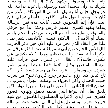
وآمن بالله ورسوله, وشهد أن لا إله إلا الله وحده لا
شريك له, وأن محمداً عبده ورسوله, وأدعوك بداعية الله
عز وجل, فإني أنا رسول الله إلى الناس كافة, لأنذر من
كان حياً ويحق القول على الكافرين, فأسلم تسلم, فإن
أبيت, فإن إثم المجوس عليك. كانت هذه نص الرسالة
يبدأها بلقبه كسرى عظيم فارس وهكذا بدأ مع هرقل
والمقوقس وغيرهم, ألا مع العرب لم يذكر أحدهم باسم
الملك أو الأمير؟. إن الدكتور قبيسي كأكاديمي شعر بهذا,
فلذا في اللقاء الذي نحن نرد عليه الآن حين ذكر الحارث
قال الأمير الحارث بن أبي شمر,لكنه عندما ذكر هرقل لم
يذكر له أية صفة أو لقب تعظيم وهذا الكلام يكشف عن
مكنون قائله؟؟!!. یقال أن کسرى حین قرأت علیه
الرسالة امتعض وقال كلاماً فظاً غليظاً: زشير شتر
خوردن وسوسمار ... عرب بجايي رسيد دست كار... كه
تاج كياني كند آرزو ... تفو بر چرخ گردون تفو= من شرب
حليب الجمال وأكل الحرباء ... وصلت الجرأة بالعرب ...
يتمنون التاج الكياني ... أبصق على هذا الزمن الدوار. لكن
للحق يقال أن نبوءة النبي محمد تحقق وتهاوى قصور
كسرى على أيدي الأعراب المسلمون القادمون من شبه
جزيرة العرب. ونتساءل, هل أن النبي محمد بعث الرسالة
إلى هرقل في دمشق كما زعم الدكتور محمد بهجت