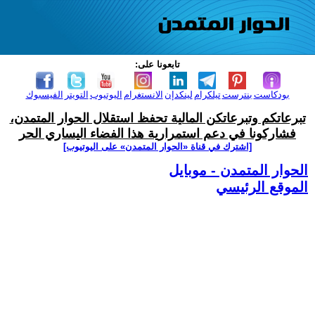
تابعونا على:
بودكاست
بنترست
تيلكرام
لينكدإن
الانستغرام
اليوتيوب
التويتر
الفيسبوك
تبرعاتكم وتبرعاتكن المالية تحفظ استقلال الحوار المتمدن،
فشاركونا في دعم استمرارية هذا الفضاء اليساري الحر
[اشترك في قناة ‫«الحوار المتمدن» على اليوتيوب]
الحوار المتمدن - موبايل
الموقع الرئيسي