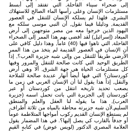
إلى صحراء سيناء القاحلة, التي تفتقد إلى أبسط
مستلزمات الإنسان وعلى رأسها الماء الصالح للاستهلاك
البشري, فلهذا لم يسلكه الإنسان للتنقل في العصور
القديمة, ودليلنا فيما نقول, أن النبي موسى سلكه مع
اليهود الذين خرجوا معه من مصر متوجهين إلى أرض
الميعاد (إسرائيل) لقد أفضى بهم هذا الممر إلى الصحراء
القاحلة, التي تاهوا فيها (40) عاماً, وهذا دليل كافي على
أن الإنسان في العصور القديمة لم يتخذ من هذا الممر
الأرضي طريقاً للتنقل من وإلى شبه جزيرة العرب؟, إذاً
الطريق الوحيد التي كانت صالحة للتنقل والمرور وفيها
كل مستلزمات الحياة هي جهة الشرق, ألا وهي أرض
كوردستان؟ التي فيها أيضاً أنهار عديدة صالحة للملاحة
والنقل, إذاً هذا يقول لنا أن الإنسان العربي في زمن ما
يصعب تحديد تاريخه انتقل من كوردستان أو عبر
كوردستان إلى الجزيرة التي باتت تحمل اسمه (جزيرة
العرب), هذا ما يقوله لنا العقل والعلم والمنطق
السليم,لأن شبه جزيرته محاطة بالمياه من ثلاثة أطراف,
لم يستطع الإنسان القديم ركوب أمواجها المتلاطمة عوماً
أو جدفاً بالقارب كي يصل إليها؟. في هذا المضمار يقول
العلامة المصري الدكتور (لويس عوض) في كتابه القيم