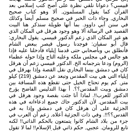
قبيسي؟ دعوانا نلقي نظرة على أصح كتب إسلامي بعد
القرآن كما يقول المسلمون, ألا وهو كتاب صحيح
البخاري, وجاء ذات الخبر في صحيح مسلم أيضاً وكذلك
في سنن أبي داوود. بما أنها طويلة سنذكر هنا البيت
القصيد في الرسالة ألا وهو وجود هرقل في المكان الذي
هو غير المكان الذي زعم الدكتور قبيسي. يقول البخاري:
قال أبو سفيان: فوجدنا رسول قيصر ببعض الشام
فأنطلق بي وبأصحابي حتى قدمنا إيلياء فأدخلنا عليه فإذا
هو جالس في مجلس ملكه وعليه التاج وإذا حوله عظماء
(الروم) ودعا بترجمانه الخ. الدكتور قبيسي زعم أن هرقل
كان في دمشق بينما البخاري نقل القصة وإذا بهرقل في
إيلياء التي هي بيت المقدس وتبعد عن دمشق (219) كيلو
متر, كم يوم تحتاج الخيل حتى تقطع هذه المسافة بين
دمشق وبيت المقدس؟؟. أ بهذا التدليس الفاضح يؤرخ
الدكتور للعرب!!. لماذا أنا جئت بقصة وجود هرقل في
بيت المقدس, لأن الدكتور حاك جميع ادعاءاته في هذه
الجزئية على أن هرقل كان في دمشق وإذا به في
القدس؟؟!!. وفي ذات الجزئية أعلاه, زعم أن العرب في
جزء من بلاد الشام كانوا يتمتعون بالحكم الذاتي!! لكنه
تابع للرومان. عجبي, حكم ذاتي قبل الإسلام!! لما لا تقول