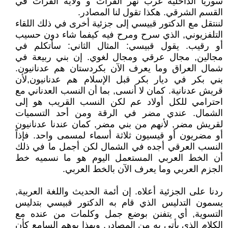
سوريا الداخلية غرب نهر الفرات و ولاية الفرات في
القسم الشرقي. هكذا تقول لنا المصادر.
لننتقل مع الدكتور قبيسي إلى جزئية أخرى في ذلك اللقاء
التلفزيوني, الذي سرح ومرح فيه كيفما شاء دون حسيب
أو رقيب. يقول قبيسي: المثال الثاني: سأتكلم في
مجالين, مجال عرقي ومجال لغوي. إن بني ربيعة في
شمال العراق وما يعرف الآن بكردستان هم عدنانيون.
بني بكر في ديار بكر قبل الإسلام هم عدنانيون,لأن
قريش عدنانية. كمان لا أنسى, بما أن النسب العدناني مع
احترامي للكل أولاد عم لكن النسب القريب هو إلى
الشمال. عندي مضر في الرقة ومن أحد التسميات
لقريش مضر, لأنهم من بني مضر, كمان عندنا عدنانيون
أو مضريون أو قيسيون ثلاثة أسماء لمسمى واحد. فإذاً
النسب العرقي أجده في الشمال لكن أجمل ما في ذلك
أن الخط العربي المستعمل اليوم هو ما نسميه خط
الجزم العربي وما يعرف الآن بالخط العربي.
ردنا على الجزئية أعلاه. إن أئمة الحديث واللغة العربية,
يسمون التدليس الذي قام به الدكتور قبيسي بتدليس
التسوية, أي يتفنن بوضع جمل وكلمات من عنده مع
الكلام الذي يأتي به من المصادر, وبهذا يوهم السامع كأن