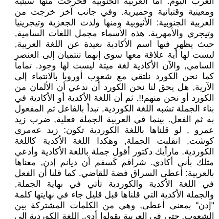
العرب اليوم. أما العربية الجنوبية فخرجت منها سبئية
ومعينية وقتبانية وحميرية. وفي جانب آخر خرجت من
العربية الجنوبية: الأثيوبية ومنها ولدت الجعزية وتيجرينيا
وتيجري والأمهرية. هذه الأسماء مجمل اللغات السامية,
حيث يظهر فيها اسم الأكادية بعيدة عن اللغة العربية,
ليست لها أية علاقة معها سوى إنهما تنتميان إلى العنصر
السامي, والآن الأكادية لغة ميتة ليست لها وجود. تماماً
كما نحن الكورد نلتقي مع شعوب أوروبا بالانتماء إلى
الآرية, هل يحق لنا نحن الكورد أن ندعي أن الألمان من
الكورد أو نحن منهم!!. ثم أن اللغة الأكدية أو الأكادية في
بناء الجملة تشبه اللغة الكوردية, تبدأ بالفاعل ثم المفعول
به ثم الفعل. بينما في العربية الجملة فعلية, ضرب زيد
عمرو , لو قلناها باللغة الكوردية تكون: زيد عەمری
كوشت, انقلبت الجملة, وهكذا اللغة الأكدية كاللغة
الكوردية. مارأيك دكتور أقول جملة باللغة الأكادية وأدعي
مثلك بأني أكادي. شراقم كَسفم أن ديانم إدن, معناها
بالعربية: أعطى السراق فضة للقاضي. كما قلنا أن الفعل
في اللغة الأكدية والكوردية تأتي في نهاية الجملة,
والجملة الأكدية التي قلناها قبل قليل جاء في نهايتها كلمة
"إدن" بمعنى أعطى, وهي من الكلمات المشتركة بين
الشعوب, حتى في العربية يقولوا أدى. اللغة الكوردية إلى