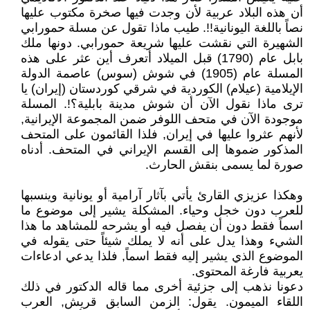
أن هذه البلاد عربية لأن وجدت فيها صخرة مكتوب عليها
نصاً باللغة اليونانية!!. طيب ماذا تقول عن مسلة حمورابي
الشهيرة التي نقشت عليها شريعة حمورابي. دونها ملك
بابل عام (1790) قبل الميلاد أتعرف أين عثر على هذه
المسلة عام (1905) في شوش (سوس) عاصمة الدولة
الإيلامية (عيلام) الكوردية في شرقي كوردستان (إيران) يا
ترى ماذا نقول الآن أن شوش مدينة بابلية؟!. المسلة
موجودة الآن في متحف اللوفر ضمن المجموعة الإيرانية,
لأنهم عثروا عليها في إيران, فلذا القائمون على المتحف
المذكور ضموها إلى القسم الإيراني في المتحف. أدناه
صورة لما يسمى بنقش الحارث.
وهكذا عزيزي القارئ يأتي بآثار آرامية أو يونانية وينسبها
للعرب دون خجل وحياء. المشكلة يشير إلى موضوع ما
اسماً فقط دون أن يفصل فيه أو يشرحه للمشاهد ما هذا
الشيء وهذا يدل على أنه لا يملك شيئاً حتى يقوله في
الموضوع الذي يشير إليه فقط اسماً, فلذا يدعي ادعاءات
يعربية فارغة المحتوى.
دعونا نذهب إلى جزئية أخرى مما قاله الدكتور في ذلك
اللقاء الميمون. يقول: الزمن السابق قريش, العرب