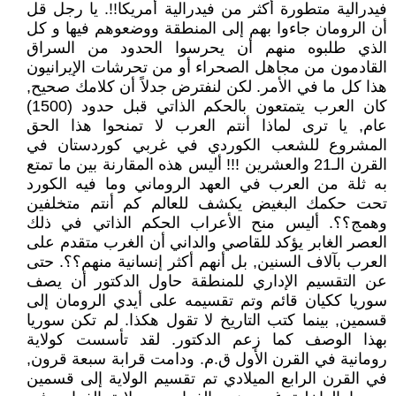
فيدرالية متطورة أكثر من فيدرالية أمريكا!!. يا رجل قل
أن الرومان جاءوا بهم إلى المنطقة ووضعوهم فيها و كل
الذي طلبوه منهم أن يحرسوا الحدود من السراق
القادمون من مجاهل الصحراء أو من تحرشات الإيرانيون
هذا كل ما في الأمر. لكن لنفترض جدلاً أن كلامك صحيح,
كان العرب يتمتعون بالحكم الذاتي قبل حدود (1500)
عام, يا ترى لماذا أنتم العرب لا تمنحوا هذا الحق
المشروع للشعب الكوردي في غربي كوردستان في
القرن الـ21 والعشرين !!! أليس هذه المقارنة بين ما تمتع
به ثلة من العرب في العهد الروماني وما فيه الكورد
تحت حكمك البغيض يكشف للعالم كم أنتم متخلفين
وهمج؟؟. أليس منح الأعراب الحكم الذاتي في ذلك
العصر الغابر يؤكد للقاصي والداني أن الغرب متقدم على
العرب بآلاف السنين, بل أنهم أكثر إنسانية منهم؟؟. حتى
عن التقسيم الإداري للمنطقة حاول الدكتور أن يصف
سوريا ككيان قائم وتم تقسيمه على أيدي الرومان إلى
قسمين, بينما كتب التاريخ لا تقول هكذا. لم تكن سوريا
بهذا الوصف كما زعم الدكتور. لقد تأسست كولاية
رومانية في القرن الأول ق.م. ودامت قرابة سبعة قرون,
في القرن الرابع الميلادي تم تقسيم الولاية إلى قسمين