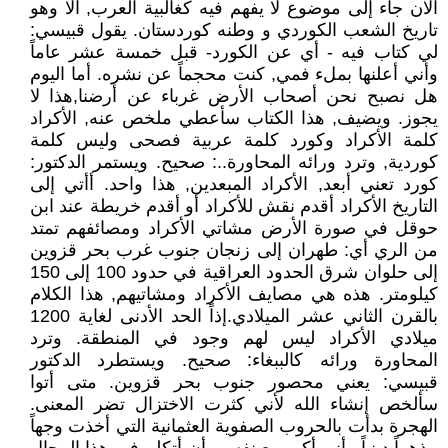
الآن جاء إلى موضوع لا يفهم فيه كغالبية العرب, ألا وهو
تاريخ الشعب الكوردي و وطنه كوردستان. يقول قبيسي:
لي كتاب فيه - أي عن الكورد- قبل خمسة عشر عاماً
وأني أعلنها بملء فمي, كنت محجماً عن نشره. أما اليوم
هل نصبح نحن أصحاب الأرض غرباء عن أرضنا,هذا لا
يجوز. ويضيف, هذا الكتاب سأعطي ملخص عنه, الأكراد
كلمة الأكراد وكورد كلمة عربية فصحى وليس كلمة
كوردية, وترد ورائه المحاورة..: صحيح. ويستمر الدكتور:
كورد تعني أبعد, الأكراد المبعدين, هذا واحد. أأتي إلى
التاريخ الأكراد أقدم نقش للأكراد أو أقدم خريطة عند ابن
حوقل في صورة الأرض مشاتي الأكراد ومصائفهم تمتد
من الري أي: طهران إلى زنجان جنوب غرب بحر قزوين
إلى حلوان شرق الحدود العراقية في حدود 100 إلى 150
كيلومتر. هذه هي مصايف الأكراد ومشاتيهم, هذا الكلام
بالقرن الثاني عشر الميلادي.إذاً الحد الأدنى لغاية 1200
ميلادي الأكراد ليس لهم وجود في المنطقة. وترد
المحاورة ورائه كالببغاء: صحيح. ويستطرد الدكتور
قبيسي: يعني محصور جنوب بحر قزوين. متى أتوا
سألخص إنشاء الله لأني كثرت الاختزال تضر المعنى.
الهجرة بدأت بالحروب الصفوية العثمانية التي أخذت وجهاً