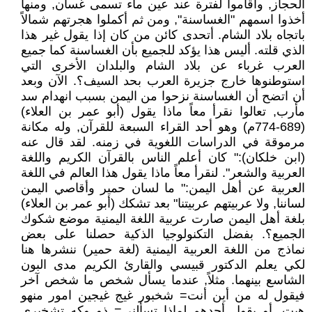
الحجاز, وأقاموا لفترة عند عين ماء تسمى غسان, ومنها
أخذوا اسمهم "الغساسنة", ومن ثم أكملوا هجرتهم شمالاً
باتجاه بلاد الشام. أتحدى كائن من كان إذا يقول غير هذا
الذي قلته. أليس هذا يؤكد للجميع بأن الغساسنة كما جميع
العرب غرباء عن بلاد الشام والبلدان الأخرى التي
استوطنوها خارج جزيرة العرب بحد السيف؟. الآن وبعد
أن اتضح أن الغساسنة نزحوا من اليمن بسبب انهدام سد
مأرب, تعالوا نقرأ معاً ماذا يقول (أبو عمر بن العلاء)
(689-774م) وهو أحد القراء السبعة للقرآن, وله مكانة
مرموقة في الدراسات اللغوية في زمنه. لقد قال عنه
(ابن خلكان):" كان أعلم الناس بالقرآن الكريم واللغة
العربية والشعر". لنقرأ معاً ماذا يقول هذا العالم في اللغة
العربية عن أهل اليمن:" ما لسان حمير وأقاصي اليمن
لساننا, ولا عربيتهم عربيتنا" بعد تشكك (أبو عمر بن العلاء)
بلغة أهل اليمن صارت عربية اللغة اليمنية موضع شكوك
الجميع؟. بفضل التكنولوجيا الذكية حصلنا على بعض
نماذج من اللغة العربية اليمنية (لغة حمير) ننشرها هنا
لكي يعلم الدكتور قبيسي والقارئ الكريم مدى البون
الشاسع بينهما. مثلاً, عندما يسأل شخص ما شخص آخر
فيقول له من أين أنت= شخبور غيج غيجين امور منهو
هيت. أو يقول أحدهم لماذا تسألني= ذو وكه تشخبري