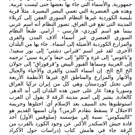
جمهورية, والأسماء التي جاء بها بعضها حتى ليست عربية,
وهذه هي العنصرية التي تعمي البصر البصيرة. مثلاً قرية
بليسة الكوردية غيرها النظام السوري العفن إلى كربلاء
المدينة التي تقع في العراق, تصور النظام أنه اسم عربي
بينما هو اسم كوردي- فارسي - آرامي. طبعاً النظام
السوري العنصري غير أسماء آلاف المدن والقرى
والمزارع الكوردية الأصيلة إلى أسماء.. جاء بها من البلدان
الأخرى. لقد غير اسم "قتراني دشتي" إلى بور سعيد!,
و"باغوس" إلى غزة و"كالو" إلى حيفا و"تربة سبي" ترجمه
إلى العربية وسماها القبور البيض و"قرقوزاق" إلى جولان
الخ الخ الخ. إن أسماء المدن والقرى والأحياء والجبال
والأنهار والمزارع والمناطق الخ غيرها الأنظمة الأربعة
التي تحتل كوردستان وهي كل من إيران تركيا العراق
وسوريا وهذا عار على جبين هذه البلدان إلى أبد الدهر.
كالعادة, يشير إلى اسم مدينة الرقة لا يقول أن العرب
استوطنوها بحد السيف بعد الإسلام أي: احتلوها وجريمة
الاحتلال لا يسقط بتقادم الزمن؟ وأن اسمها القديم هو
"كالينيكوس" نسبة إلى مؤسسه (سلوقس الأول) أحد
قادة جيش الاسكندر الأكبر. عن وجود الكورد بالقرب من
الرقة جاء في هامش كتاب (دراسات حول الأكراد