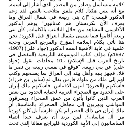
كلامه متسلسل وصادر من المصدر الذي أشار إلى اسمه,
مع أنه ليس هكذا, كلام ملفق متلاعب بالنص. لقد زعم
الدكتور قبيسي: "إن بني ربيعة في شمال العراق وما
يعرف الآن بكردستان هم عدنانيون" يوهم الدكتور
الأكاديمي المشاهد من خلال التلاعب بالكلمات, كأن بني
ربيعة أقاموا فيما يسمى بشمال العراق قبل الكورد!. نحن
هنا نأتي بكلام العلامة المؤرخ والمرجع العربي وحجة
علمية في غاية الأهمية اسمه الدكتور (جواد علي) (1907-
1987م) مؤلف كتاب الموسوعة التاريخية (المفصل في
تاريخ العرب قبل الإسلام) بـ10 مجلدات. يقول (جواد
علي) عن بني ربيعة: "فوقع في نفسي ربيعة بن نصر ما
قلا, فجهز بنيه وأهل بيته إلى العراق بما يصلحهم وكتب
لهم إلى ملك من ملوك فارس يقال له (سابور بن خرزاد)
فأسكنهم (الحيرة)" انتهى الاقتباس. فأسكنهم ملك إيران
على الحدود مع الصحراء العربية لحماية الحدود من بعض
العرب الذين كانوا يأتون من عمق الصحراء ويسرقون
المواشي ويهربون إلى مجاهل الصحراء. بالمناسبة, أن
ملك إيران في ذلك العصر لم يكن فارسياً بل كان كوردياً
من آل ساسان؟. لمن يريد أن يعرف جيداً انتماء
الساسانيون إلى الأمة الكوردية فليراجع مقالنا الذي تحت