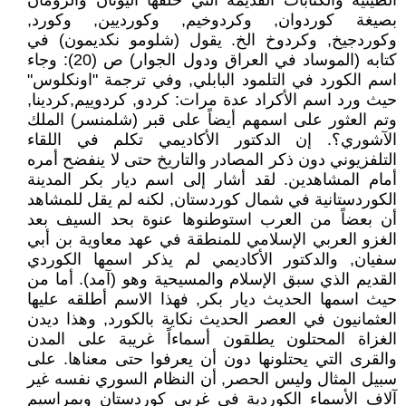
الطينية والكتابات القديمة التي خلفها اليونان والرومان
بصيغة كوردوان, وكردوخيم, وكورديين, وكورد,
وكوردجيخ, وكردوخ الخ. يقول (شلومو نكديمون) في
كتابه (الموساد في العراق ودول الجوار) ص (20): وجاء
اسم الكورد في التلمود البابلي, وفي ترجمة "اونكلوس"
حيث ورد اسم الأكراد عدة مرات: كردو, كردوييم,كردينا,
وتم العثور على اسمهم أيضاً على قبر (شلمنسر) الملك
الآشوري؟. إن الدكتور الأكاديمي تكلم في اللقاء
التلفزيوني دون ذكر المصادر والتاريخ حتى لا ينفضح أمره
أمام المشاهدين. لقد أشار إلى اسم ديار بكر المدينة
الكوردستانية في شمال كوردستان, لكنه لم يقل للمشاهد
أن بعضاً من العرب استوطنوها عنوة بحد السيف بعد
الغزو العربي الإسلامي للمنطقة في عهد معاوية بن أبي
سفيان, والدكتور الأكاديمي لم يذكر اسمها الكوردي
القديم الذي سبق الإسلام والمسيحية وهو (آمد). أما من
حيث اسمها الحديث ديار بكر, فهذا الاسم أطلقه عليها
العثمانيون في العصر الحديث نكاية بالكورد, وهذا ديدن
الغزاة المحتلون يطلقون أسماءاً غريبة على المدن
والقرى التي يحتلونها دون أن يعرفوا حتى معناها. على
سبيل المثال وليس الحصر, أن النظام السوري نفسه غير
آلاف الأسماء الكوردية في غربي كوردستان وبمراسيم