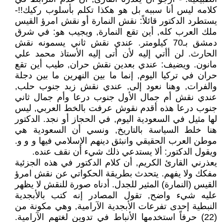
كلامه ليس أنا سببه بل هو هكذا تكلم بأسلوب ركيك!!-
يستطرد الدكتور قائلاً: نقش النمارة أو نقش امرؤ القيس
ملك العرب كله, أين تقع النمارة, ويجيب هو: في شرق
دمشق بـ70 كيلومتر. عندي نقش ثاني يسمونه نقش
الحارث. لن أأتي إليه لأن أتى إليه الأستاذ محمد علي
مانون. ويضيف: عندي بعدين نقش حران, طيب أين تقع
حران في تركيا اليوم, إنما ما بين النهرين ما بين دجلة
والفرات, وهنا نعود إلى, عندي نقش زبد جنوب حلب,
عندي نقش أم جمال الأول جنوب درعا وأم جمال ثاني
جنوب درعا هذه أقدم نقوش عرفت بالخط العربي, ليس
لها مثيل في السعودية اليوم, في الحجاز أو نجد. الدكتور
هنا خلط السياسة بالتاريخ, ونسي أن السعودية هي
موطن العرب الحقيقي وانبثق دينهم الإسلامي فيها و و و.
ويقول الدكتور: ألا يستدعي ذلك شيء أن نقف عنده.
يعذرني القارئ الكريم, أن كلام الدكتور في هذه الجزئية
مفكك ولا يفهم. يتحدث بطريقة الحكواتي عن نقش امرؤ
القيس (النمارة) المثير للجدل. أدناه صورة للنقش لا يظهر
عليه شيء واضح, تقول المصادر إنه كتب بالأبجدية
النبطية إحدى تفرعات الأبجدية الآرامية, وهي مكونة من
(22) حرفاً استخدمها الأنباط في تدوين لغتهم الآرامية.