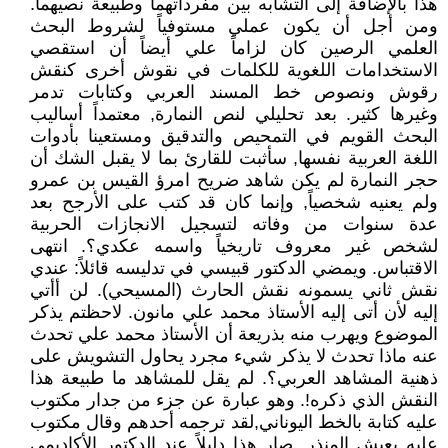
هذا بالإضافة إلى التشابه بين مفرداتهما وطبيعة نصيهما.
ومن أجل أن يكون عملي مستوفياً لشروط البحث
العلمي الرصين كان لزاماً علي أيضاً أن استقصي
الاستخدامات اللغوية للكلمات في نقوش أخرى كنقش
رقوش ونصوص خط المسند العربي وكتابات تدمر
وغيرها كثير. بعد تحليلي لنص النمارة, معتمداً أساليب
البحث القويم في التمحيص والتدقيق ومستعينا بأدوات
اللغة العربية نفسها, سأثبت للقارئ بما لا يقبل الشك أن
حجر النمارة لم يكن شاهد ضريح امرؤ القيس بن عمرو
ولم يعنيه شخصياً, وإنما كان قد كتب على الأرجح بعد
عدة سنوات من وفاته لتسجيل الانجازات الحربية
لشخص غير معروف تاريخياً واسمه عكدي؟. انتهى
الاقتباس. ويمضي الدكتور قبيسي في تدليسه قائلاً: عندي
نقش ثاني يسمونه نقش الحارث (المسيحي). لن أأتي
إليه لأن أتى إليه الأستاذ محمد علي مانون. لاحظتم يذكر
الموضوع ويهرب منه بذريعة أن الأستاذ محمد علي تحدث
عنه ماذا تحدث لا يذكر شيء مجرد يحاول التشويش على
ذهنية المشاهد العربي؟. لم يقل للمشاهد ما طبيعة هذا
النقش الذي ذكره!. وهو عبارة عن جزء من جدار مكتوب
عليه كتابة بالخط اليوناني,لقد ترجمه أحدهم وقال مكتوب
عليه يعيش المنذر. صار هذا دليلاً عند الدكتور الأكاديمي