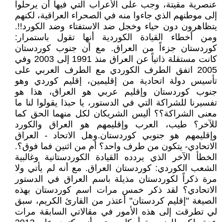
عنصرية مقيتة، وجب على الأعراب التي فيها أن يرحلوا
إلى موطنهم الذي جاءوا منه في الصحراء العراقية، لكنهم
يتظاهرون دون حياء وخجل ضد الاستفتاء وضد الكورد!!.
ومن أخطاء القيادة الكوردية أنها تقول باستمرار:
كوردستان جزءاً من العراق. مع أن جنوب كوردستان
كانت مستقلة ذاتياً عن العراق منذ 1991 إلى 2003 وفي
2005 اتفق الطرف الكوردي مع الطرف العربي على
تأسيس دولة اتحادية من إقليمين، إقليم كوردي وهو
جنوب كوردستان وإقليم عربي هو العراق، هذا هو
تفسيرنا للشراكة التي في الدستور، يا حبذا يقولوا لنا ما
معنى الشراكة؟؟ أليس الشريكان لكل منهما الحق كما
للآخر؟ طيب، العرب وإقليمهم هو العراق والكورد
وإقليمهم هو جنوبي كوردستان.وهل الاتحاد - العراق
الاتحادي- يتكون من طرف واحد؟ أم من اثنين فما فوق؟.
الخطأ الآخر الذي يردده القيادة الكوردستانية وغالبية
الشعب الكوردي: كوردستان العراق. مع أنه لم يأتي ولا
مرة ذكراً لكوردستان مذيلة باسم العراق في الدستور
الاتحادي؟ لقد ذكر خمس مرات اسم كوردستان بهذه
الصيغة "إقليم كردستان" أعتذر من القارئ الكريم، سبق
لي تطرقت إلى هذه الأمور في مقالاتي السابقة مرات