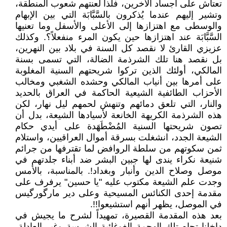
تعتاش على أجساد الآخرين، فلذا لعنتهم شعوب المنطقة،
وتشير إليهم عندما يُذكرون بالسَّبَّابَة التي بين الإبهام
والوسطى مع اهتزازها إلى الأعلى والأسفل وما تعنيها
السَّبَّابَة عند اهتزازها حين يكون المرء منفعلاً؟. وكذلك
عزيزي القارئ لا نقصد كل السنة في بلاد بين النهرين،
بل نقصد هنا تلك الشرذمة الضالة، التي تسمى بسنة
المالكي، أولئك الذين تركوا شريحتهم السنية المغلوبة
على أمرها بين أنياب المالكي وحشده الشغبي ومخالب
الأحزاب الطائفية الشيعية الحاكمة في العراق بالحديد
والنار، التي تلعق دمائهم وتنهش لحمهم ليل نهار، لكن
هذه الشرذمة الكريهة الخانعة لأسيادها الشيعة، بدل أن
تصون شريحتها السنية المُضْطَهَدة على أيدي حكام
الشيعة الجدد، انشغلت بسرقة أموال العراقيين، واستلام
ثمن سكوتهم من سلطة الروافض لما تقترفها من جرائم
شنيعة نكراء يندى لها جبين البشر ضد أبناء جلدتهم في
موصل وصلاح الدين وأنبار وبغداد!. بالمناسبة، بالأمس
وجدت علم الشيعة مكتوب عليه "يا حسين" يرفرف على
مقدمة إحدى الكنائس المسيحية وعلى دير مارگورگیس
في الموصل، يظهر أنهم استشيعوا!!.
بعد هذه المقدمة القصيرة، تمهيداً لشرح ما يجيش في
داخلنا تجاه تلك الهجمة الغوغائية الشرسة وغير العادلة،