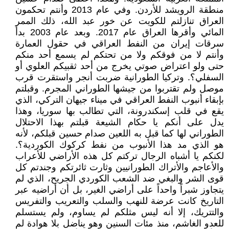
منطقة الرويشد للأردن. وفي عام 2013 وأنتم تحكمون
العراق تنازلتم للكويت عن خور عبد الله، ذلك الممر
المائي وأقرها العراق عام 2017. وبعد عام 2003 بدأ
سرقات إيران من النفط العراقي في حقول العمارة
وأنتم لا من فوقكم ولا من تحتكم لم يسمع أحد منكم
حتى ولو اعتراض صوتي يخرج من أحد ثقبيكم العلوي أو
السفلي؟. وتركيا الطورانية ضربت أنجر واستقرت قرب
موصل ولم تقتربوا من جيشها الطوراني المجرم. وقبلتم
بإبقاء أنبوب النفط العراقي في ميناء جيهان التركي، الذي
يقع في قلب إسكندرونة، التي تطالب بها سوريا، وهذا
يدل على أنكم يا حكام الشيعة قبلتم بهذا الاحتلال
الطوراني لها كما قبل به اللعين صدام حسين قبلكم، لأنه
هو الذي مد هذا الأنبوب من نفط كركوك الكوردية؟.
لكنكم يا أشباه الرجال تركتم كل هذه الأراضي للأعراب
والأعاجم والأتراك الطورانيين وثارت ثائرتكم وجندتم كل
قوى الشر والبغي ضد الشعب الكوردي الجريح، الذي لم
يتجاوز شبراً واحداً على أراضي الغير، بل أن أراضيه عبر
التاريخ كانت عرضة للنهب والسلب والتعريب والتفريس
والتتريك، إلا أنه ليس مثلكم لم يساوم، ولم يستسلم
للعدو الغاشم، منذ مئات السنين وهو يناضل بلا هوادة لم