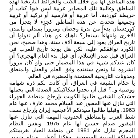
هذه المناطق لها من خلال الكتب والخرائط التاريخية لهذه
المناطق وغالبية تلك المصادر عربية ليس فيها كتاب أو
خريطة كوردية، أما عربية أو فارسية أو تركية أو غربية
وجميعها تتحدث عن هذه المناطق كجزء لا يتجزأ من
كوردستان بدءاً من بدرة وجصان ومروراً بمندلي والمدن
الأخرى وانتهاءاً بسنجار؟ ناهيك عن هذا، ألم تقولوا أن
تاريخ العراق يعود إلى سبعة آلاف سنة، وهذا صحيح، نحن
الكورد نوافقكم عليه، لكن هل يوجد تاريخ للعرب في
العراق قبل صدر الإسلام، أي قبل بدء العام الهجري؟ أن
كان عندكم شيء في هذا المضمار حتى ولو كان مزوراً
انشروه لنا ونحن سنفنده وفق العلم والعقل والمنطق
ومدونات التاريخية المعتمدة والمعتبرة في العالم.
يا حكام الشيعة في العراق، أن كانت لكم ذرة شهامة
ووطنية و..؟ قبل أن تحدوا سكاكينكم الصدئة التي يحملها
حشدكم الشغبي طالبوا الكويت بإرجاع بمنطقة الجهراء
التي تنازل عنها المقبور عبد السلام محمد عارف عنها عام
1963. وقبلها طالبوا سيدتكم الأعجمية إيران بإرجاع نصف
شط العرب والمناطق الحدودية المهمة التي تنازل عنها
المقبور صدام حسين لها عام 1975. ونفس النظام
المجرم تنازل عام 1981 عن منطقة الحياد لغريمتكم
المملكة العربية السعودية. وهكذا أعطى صدام حسين