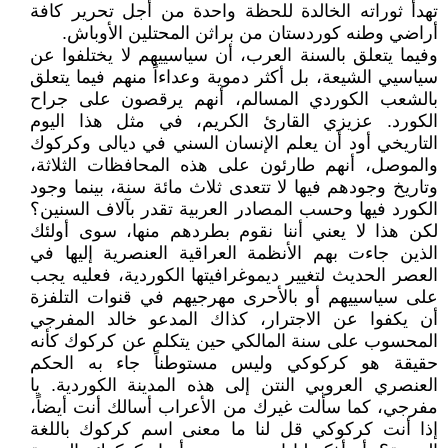
تهدأ ثوراته الخالدة للحظة واحدة من أجل تحرير كافة
أراضي وطنه كوردستان من براثن المحتلين الأوباش.
وفيما يتعلق بالسنة العرب، أن سياسييهم لا يختلفوا عن
سياسيي الشيعة، بل أكثر دموية وعداءاً منهم فيما يتعلق
بالشعب الكوردي المسالم، أنهم يرقصون على جراح
الكورد. عزيزي القارئ الكريم، في مثل هذا اليوم
التاريخي أود أن يعلم الإنسان السني في ديالى وكركوك
والموصل، أنهم طارئون على هذه المحافظات الثلاثة،
وتاريخ وجودهم فيها لا تتعدى ثلاث مائة سنة، بينما وجود
الكورد فيها وحسب المصادر العربية تقدر بآلاف السنين؟
لكن هذا لا يعني أننا نقوم بطردهم منها، سوى أولئك
الذين جاءت بهم الأنظمة العراقية العنصرية إليها في
العصر الحديث لتغيير ديموغرافيتها الكوردية، فعليه يجب
على سياسييهم أو بالأحرى مهرجيهم في قنوات التلفزة
أن يكفوا عن الاجترار، كذاك المدعو خالد المفرجي
المحسوب على سنة المالكي حين يتكلم عن كركوك كأنه
حقيقة هو كركوكي وليس مستوطناً جاء به الحكم
العنصري العروبي النتن إلى هذه المدينة الكوردية. يا
مفرجي، كما سألت غيرك من الأعراب أسالك أنت أيضاً،
إذا أنت كركوكي قل لنا ما معنى اسم كركوك باللغة