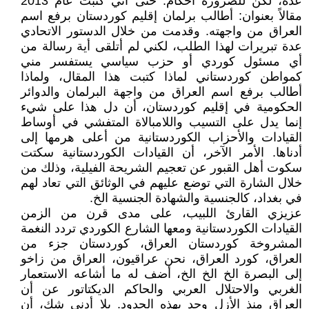
عدة، لكن للضرورة أحكام. حتى أني كتبت عام 2013
مقالاً بعنوان: أطالب برلمان إقليم كوردستان برفع اسم
العراق من واجهته. وقدمت من خلال الدستور الاتحادي
عدة تبريرات لهذا الطلب، لكني لم أتلقى أية رسالة من
أي مسئول كوردي أو حزب سياسي يستفسر مني
كمواطن كوردستاني لماذا كتبت هذا المقال، ولماذا
أطالب برفع اسم العراق من واجهة البرلمان والدوائر
الحكومية في إقليم كوردستان، أن دل هذا على شيء
إنما يدل على التسيب واللامبالاة المتفشي في أوساط
القيادات والأحزاب الكوردستانية من أعلى هرمها إلى
أدناها. الأمر الآخر، أن القيادات الكوردستانية سكتت
سكوت أهل القبور عن تعجيم الشريحة الفيلية، وذلك من
خلال الشارة التي توضع عليهم في الوثائق التي تعاد لهم
في بغداد، كالجنسية والشهادة الجنسية الخ.
عزيزي القارئ اللبيب، على مدى قرن من الزمن
القيادات الكوردستانية ومعها الشارع الكوردي تردد النغمة
المشروخة كوردستان العراق، كوردستان جزء من
العراق، كورد العراق، نحن عراقيون، العراق من زاخو
إلى البصرة الخ الخ الخ، أضف له ما أشاعه الاستعمار
الغربي والاحتلال العربي والحاكم الديكتاتور عن أن
العراق منذ الأزل وجد بهذه الحدود. بلا أدنى شك، أن