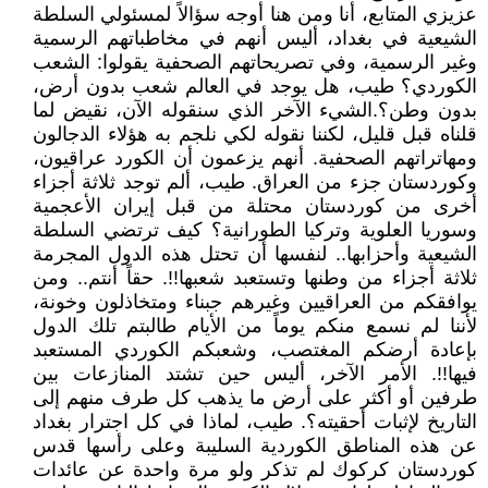
عزيزي المتابع، أنا ومن هنا أوجه سؤالاً لمسئولي السلطة
الشيعية في بغداد، أليس أنهم في مخاطباتهم الرسمية
وغير الرسمية، وفي تصريحاتهم الصحفية يقولوا: الشعب
الكوردي؟ طيب، هل يوجد في العالم شعب بدون أرض،
بدون وطن؟.الشيء الآخر الذي سنقوله الآن، نقيض لما
قلناه قبل قليل، لكننا نقوله لكي نلجم به هؤلاء الدجالون
ومهاتراتهم الصحفية. أنهم يزعمون أن الكورد عراقيون،
وكوردستان جزء من العراق. طيب، ألم توجد ثلاثة أجزاء
أخرى من كوردستان محتلة من قبل إيران الأعجمية
وسوريا العلوية وتركيا الطورانية؟ كيف ترتضي السلطة
الشيعية وأحزابها.. لنفسها أن تحتل هذه الدول المجرمة
ثلاثة أجزاء من وطنها وتستعبد شعبها!!. حقاً أنتم.. ومن
يوافقكم من العراقيين وغيرهم جبناء ومتخاذلون وخونة،
لأننا لم نسمع منكم يوماً من الأيام طالبتم تلك الدول
بإعادة أرضكم المغتصب، وشعبكم الكوردي المستعبد
فيها!!. الأمر الآخر، أليس حين تشتد المنازعات بين
طرفين أو أكثر على أرض ما يذهب كل طرف منهم إلى
التاريخ لإثبات أحقيته؟. طيب، لماذا في كل اجترار بغداد
عن هذه المناطق الكوردية السليبة وعلى رأسها قدس
كوردستان كركوك لم تذكر ولو مرة واحدة عن عائدات