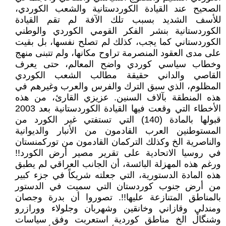
الصحيح عند القيادة الكوردستانية والشعب الكوردي،
للأسف الشديد بسبب تلك الآفة لم تقم القيادة
الكوردستانية بنشر الفكر القومي الكوردي والوطني
الكوردستاني كما يجب، كذلك لم تصلح نفسها، بل بقيت
على مدى العقود المنصرمة تراوح مكانها، ولم تتبنى منهج
وخطاب سياسي كوردي واضح المعالم، حتى يعرف
القاصي والداني حقيقة مطالب الشعب الكوردي
المظلوم، الذي سبق الترك والفرس والعرب وغيرهم في
هذه المنطقة بآلاف السنين. عزيزي القارئ، من هذه
الأخطاء التي وقعت فيها القيادة الكوردستانية بعد 2003
قبولها بالمادة (140) التي تستفتي غير الكورد من
المستوطنين العرب القادمون من الأنبار والديوانية
والناصرية الخ وكذلك التركمان القادمون من توركمنستان
في روسيا الاتحادية على تقرير مصير أرض الكورد!!
ورغم هذه المهزلة البائسة، أن الجانب العراقي لم يطبق
هذه المادة الدستورية، التي جعلته شريكاً في جزء كبير
من أرض جنوب كوردستان التي سميت في الدستور
بالمناطق المتنازعة عليها!!. تصوروا أن بدرة وجصان
ومندلي وقازاني وخانقين وشهربان وجلولاء وورازرو
وشنگاڵ الخ مناطق كوردية استعربت وفق سياسات