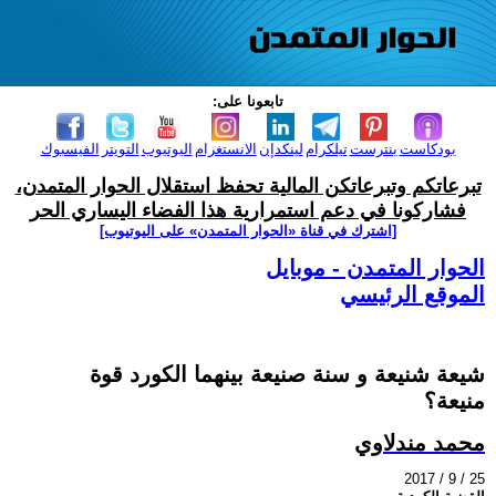
تابعونا على:
بودكاست
بنترست
تيلكرام
لينكدإن
الانستغرام
اليوتيوب
التويتر
الفيسبوك
تبرعاتكم وتبرعاتكن المالية تحفظ استقلال الحوار المتمدن،
فشاركونا في دعم استمرارية هذا الفضاء اليساري الحر
[اشترك في قناة ‫«الحوار المتمدن» على اليوتيوب]
الحوار المتمدن - موبايل
الموقع الرئيسي
شيعة شنيعة و سنة صنيعة بينهما الكورد قوة
منيعة؟
محمد مندلاوي
2017 / 9 / 25