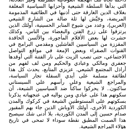
التي بدأها السلطة الشيعية وأحزابها السياسية المغلفة
بغلاف الدين الغارقة حتى أذنيها في الطائفية المذمومة
المريضة، وجَيَّش لها ثلة ضالة من الشارع الشيعي
(العربي)، وعدد من شيوخ المنابر الحسينية، أولئك الذين
يرتزقوا على زرع الفتن والبغضاء بين الناس، وكذلك
حشرت لها بعض الأقلام المأجورة، والألسن الحاقدة
المقززة من السياسيين الفاشلين ومقدمي البرامج في
القنوات الصفراء وبعض الإمعة في مواقع التواصل
الاجتماعي، حتى تصب الزيت على نار الفتنة التي أوقدها
جعفري ومالكي وعبادي والحكيم ومن لف لفهم من
أراذل المجتمع الشيعي. عزيزي المتابع، يحدث كل هذا
لطائفة مسلمة على أيدي السفلة تجار السياسة،
والمراجع الشيعية وعلى رأسهم علي السيستاني
ساكتون.. لا يحركوا ساكناً ضد السياسيين الشيعة، أن
سكوتهم هذا على عبادي ومن يواليه في عنجهياته يذكرنا
بسكوتهم على المستوطنين الشيعة في كركوك والمدن
الكوردية الأخرى، أولئك الأوباش الذين جاء بهم المقبور
صدام حسين إلى المدن الكوردية، بلا أدنى شك سيصبح
هذا الصمت المطبق نقطة سوداء لا تمحى في تاريخ
هؤلاء المراجع الشيعية.