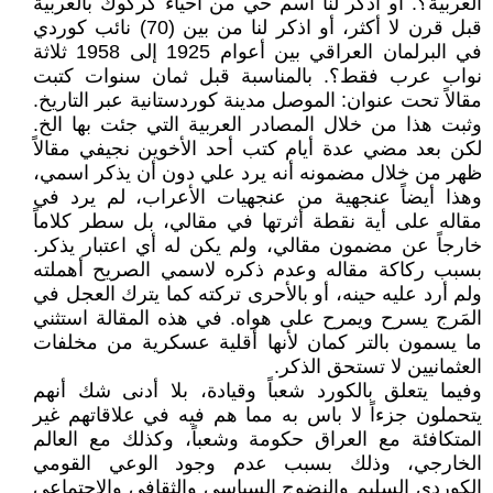
العربية؟. أو أذكر لنا اسم حي من أحياء كركوك بالعربية
قبل قرن لا أكثر، أو اذكر لنا من بين (70) نائب كوردي
في البرلمان العراقي بين أعوام 1925 إلى 1958 ثلاثة
نواب عرب فقط؟. بالمناسبة قبل ثمان سنوات كتبت
مقالاً تحت عنوان: الموصل مدينة كوردستانية عبر التاريخ.
وثبت هذا من خلال المصادر العربية التي جئت بها الخ.
لكن بعد مضي عدة أيام كتب أحد الأخوين نجيفي مقالاً
ظهر من خلال مضمونه أنه يرد علي دون أن يذكر اسمي،
وهذا أيضاً عنجهية من عنجهيات الأعراب، لم يرد في
مقاله على أية نقطة أثرتها في مقالي، بل سطر كلاماً
خارجاً عن مضمون مقالي، ولم يكن له أي اعتبار يذكر.
بسبب ركاكة مقاله وعدم ذكره لاسمي الصريح أهملته
ولم أرد عليه حينه، أو بالأحرى تركته كما يترك العجل في
المَرج يسرح ويمرح على هواه. في هذه المقالة استثني
ما يسمون بالتر كمان لأنها أقلية عسكرية من مخلفات
العثمانيين لا تستحق الذكر.
وفيما يتعلق بالكورد شعباً وقيادة، بلا أدنى شك أنهم
يتحملون جزءاً لا باس به مما هم فيه في علاقاتهم غير
المتكافئة مع العراق حكومة وشعباً، وكذلك مع العالم
الخارجي، وذلك بسبب عدم وجود الوعي القومي
الكوردي السليم والنضوج السياسي والثقافي والاجتماعي