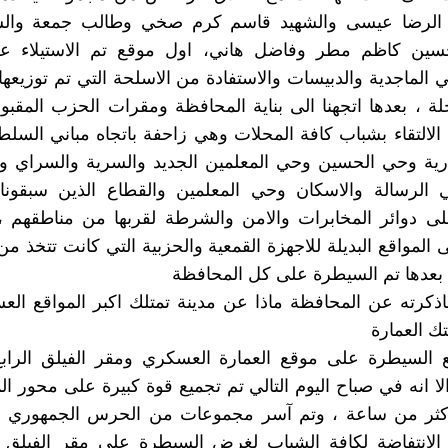
الرضا عيسى والشهيد قاسم كرم صخي وطالب جمعة والس
حسين كاظم مطر وفاضل هاني، اول موقع تم الاستيلاء عل
الماجدية والدبيسات والاستفادة من الاسلحة التي تم توزيعها
ة ، بعدها اتجهنا الى بناية المحافظة ومقرات الحزب المقبور 
الالتقاء بشباب كافة المحلات وهي زاحفة باتجاه مباني السلط
رية وحي الحسين وحي المعلمين الجديد والسرية والسراي وا
الرسالة والاسكان وحي المعلمين والقطاع الذين سبقونا با
ى دوائر المخابرات والامن والشرطة لقربها من مناطقهم ، 
 المواقع البديلة للاجهزة القمعية والحزبية التي كانت تتخذ م
، بعدها تم السيطرة على كل المحافظة
ذكرته عن المحافظة ماذا عن مدينة تمتلك اكبر المواقع ال
نتك العمارة
 السيطرة على موقع العمارة العسكري ومقر الفيلق الرابع
ا انه في صباح اليوم التالي تم تجميع قوة كبيرة على محور ال
اكثر من ساعة ، وتم آسر مجموعات من الحرس الجمهوري ، 
 الانتفاضة لكافة الشباب لغرض السيطرة على مقر الفيلق و