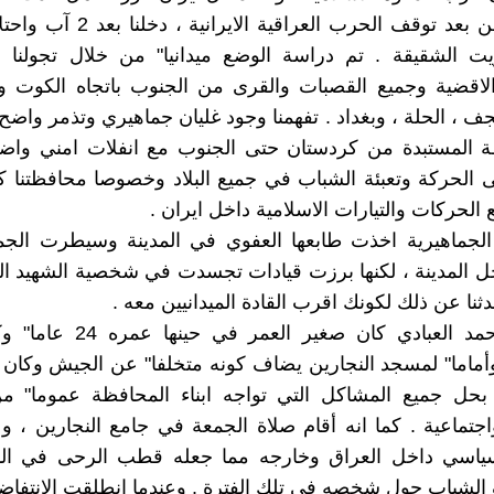
داخل الوطن بعد توقف الحرب العراقية ال
ويت الشقيقة . تم دراسة الوضع ميدانيا" من خلال تجولنا 
الاقضية وجميع القصبات والقرى من الجنوب باتجاه الكوت وال
نجف ، الحلة ، وبغداد . تفهمنا وجود غليان جماهيري وتذمر واضح
 المستبدة من كردستان حتى الجنوب مع انفلات امني واض
 الحركة وتعبئة الشباب في جميع البلاد وخصوصا محافظتنا ك
الحركات والتيارات الاسلامية داخل ايران .
 الجماهيرية اخذت طابعها العفوي في المدينة وسيطرت الجم
ل المدينة ، لكنها برزت قيادات تجسدت في شخصية الشهيد ا
دثنا عن ذلك لكونك اقرب القادة الميدانيين معه .
- الشيخ احمد العبادي كان صغير العم
أماما" لمسجد النجارين يضاف كونه متخلفا" عن الجيش وكان
بحل جميع المشاكل التي تواجه ابناء المحافظة عموما" 
جتماعية . كما انه أقام صلاة الجمعة في جامع النجارين ، و
سياسي داخل العراق وخارجه مما جعله قطب الرحى في ال
الشباب حول شخصه في تلك الفترة . وعندما انطلقت الانتفا