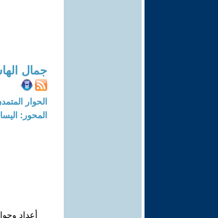
جمال اله
الحوار المتمدن-العدد: 1481 - 6
المحور: اليسار
أعداد وحوا