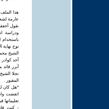
نقول أخفق
ودراسة اس
باستخدام ا
توج نهاية ا
الشيخ محمد
أحد كوادر 
أبرز قائد م
نجلا الشيخ
المقبور .
*هل كان لد
اتفضت واس
تعليماتها قب
- كنت قاد