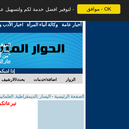
موافق - OK
لتوفير افضل خدمة لكم ولتسهيل عملي
أخبار عامة
-
وكالة أنباء المرأة
-
اخبار الأدب و
الموقع
يسارية
"من أج
حاز ال
إذا لديك
الزوار
اضافة/خدمات
بحث/الارشيف
الصفحة الرئيسية
-
اليسار ,الديمقراطية, العلمان
تبرعاتكم