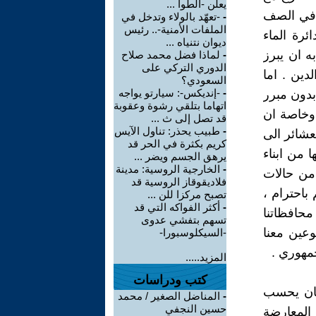
يعلن -الطوا ...
ل في الصف
-
-تعهّد بالولاء وتدخل في
الملفات الأمنية-.. رئيس
رة الماء
ديوان نتنياه ...
ه ان يبرز
-
لماذا فضل محمد صلاح
الدوري التركي على
دين . اما
السعودي؟
-
-إنديكس-: سيارتو يواجه
بدون مبرر
اتهاما بتلقي رشوة وعقوبة
 وخاصة ان
قد تصل إلى ث ...
-
طبيب يحذر: تناول الآيس
عشائر الى
كريم بكثرة في الحر قد
 من ابناء
يرهق الجسم ويضر ...
-
الخارجية الروسية: مدينة
 من حالات
فلاديقوقاز الروسية قد
باحترام ،
تصبح مركزا للن ...
-
أكثر الفواكه التي قد
محافظاتنا
تسهم بتفشي عدوى
عين معنا
-السيكلوسبورا-
مهوري .
المزيد.....
كتب ودراسات
سان يحسب
-
المناضل الصغير / محمد
حسين النجفي
 المعارضة