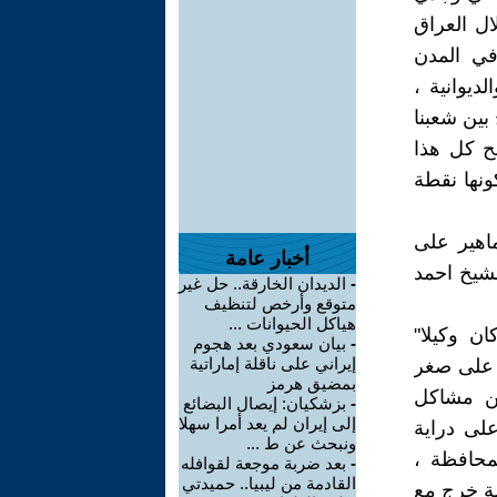
ايرانية ، دخلنا بعد 2 آب واحتلال العراق
في المدن
ديوانية ،
 بين شعبنا
ح كل هذا
ونها نقطة
اهير على
أخبار عامة
لشيخ احمد
-
الديدان الخارقة.. حل غير
متوقع وأرخص لتنظيف
هياكل الحيوانات ...
ر في حينها عمره 24 عاما" وكان وكيلا"
-
بيان سعودي بعد هجوم
إيراني على ناقلة إماراتية
 على صغر
بمضيق هرمز
من مشاكل
-
بزشكيان: إيصال البضائع
إلى إيران لم يعد أمرا سهلا
على دراية
ونبحث عن ط ...
محافظة ،
-
بعد ضربة موجعة لقوافله
القادمة من ليبيا.. حميدتي
ضة خرج مع