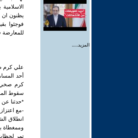
الاسلامية
يظنون ان ا
فوجئوا بقيا
للمعارضة ف
المزيد.....
علي كرم 
أحد المساه
كرم صخي ا
سقوط المد
*حدثنا عن ا
-مع اعتزاز
انطلاق الش
وممغطاة بال
تمر لحظات