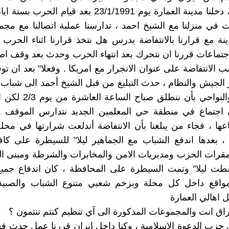
والناصرية ، دخلنا مدينة العمارة يوم 23/1/1991 بعد قيام ال
في منزلنا مع الشيخ احمد ، تدارسنا عملية اتصالنا مع مج
نة مع قرارنا بالانتفاضة يدرس هل نتخذ قرارنا اثناء الحرب ا
جتماعات قررنا ان نتحرك بعد انتهاء الحرب وحدث بعد وقف اطلا
 الانتفاضة على عنوان الانجرار مع امريكا . وفعلا" بعد ان ت
يار الجيش والنظام ، حدث التبليغ من قبل الشيخ أحمد الى شباب
والاقضية والنواحي بأن ننطلق
ي اجتماع في منطقة حي المعلمين الجديد نتدارس الموقف 
اعها ، فجاء من يبلغنا بأن الانتفاضة أندلعت شرارتها في محلة
، بعدها اندفع الشباب مع الجماهير ليلا" للسيطرة على كا
قرات الحزب ومديريات الامن والمخابرات والشرطة ومبنى ال
طت ليلا" وتمت السيطرة على المحافظة ، كان اندفاع جميع
اقع داخل كل محلة وبزخم شعبي متنوع الشباب والصبية
 اهالي العمارة
اق انت والمجموعات المذكورة الى آي تنظيم كنتم تنتمون ؟
ى حزب الدعوة الاسلامية ، وكنا داخل ايران قررنا عمل حدث 