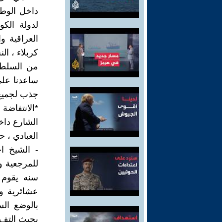
لدولة الك
العراقية و
كربلاء ، ال
من السلطة
ساعدنا على
جذب لجميع 
*الانتفاضة
الشارع داخ
العبادي ، ح
للمرجعية و
سنه يقوم 
عشائرية وا
بالوضع ال
بحيث التف 