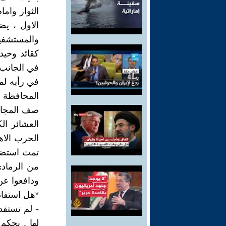
الثوار وام
الاول ، ي
والمستشفيا
كقائد وحيد
في الجانب 
في رأيه لم
المحافظة ف
صف المجاهد
العشائر ال
الحرب الاه
تمت استضاف
من الرمادي
ودافعوا عن
*هل استفاد
- لم تستف
لها . بحكم