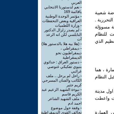
العربي
-
نعم لدستورنا الانتخابي
ياقائمة 169
 في أذار 1991 فكانت أنتفاضة شعبية
-
مؤتمر الوحدة الوطنية
شرين الوطنية التحررية .
العراقية وبعض التحفظات
-
وزارة اللطميات
ة مسوؤلة
-
لم يصدر زلزال الدكتور
ت للنظام
النابلسي لكن انه الرعد
آت
عظيم الذي
-
(هلا بيه هلا بالدستور هلا)
-
ديمقراطي ،
ديمقراطيون نحو
الديمقراطية
-
دستور العراق : حداثوي
بنيوي تفكيكي غنوصي
مارة ، هما
غرائبي
-
راحل لم يرحل .. ملف
بل النظام
الكاتب والفنان المسرحي
كريم جثير
-
نبوءة الشهيد الزعيم عبد
اول مدينة
الكريم قاسم
كت واعطت
-
ملف الشهيد الشاعر
احمد ادم
-
وقفة حول موضوع
 العمارة
تحالف القوى الديمقراطية