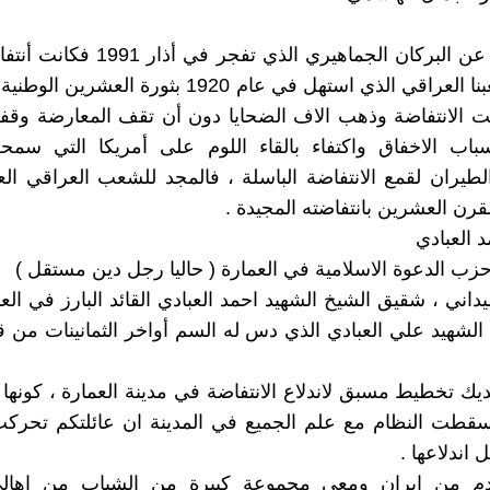
هذا الملف عن البركان الجماهيري الذي تفجر
عارمة لشعبنا العراقي الذي استهل في عام 1920 بثورة الع
ت الانتفاضة وذهب الاف الضحايا دون أن تقف المعارضة وقف
باب الاخفاق واكتفاء بالقاء اللوم على أمريكا التي سمح
لطيران لقمع الانتفاضة الباسلة ، فالمجد للشعب العراقي ال
لقرن العشرين بانتفاضته المجيدة .
 العبادي
حزب الدعوة الاسلامية في العمارة ( حاليا رجل دين مستقل )
يداني ، شقيق الشيخ الشهيد احمد العبادي القائد البارز في الع
 الشهيد علي العبادي الذي دس له السم أواخر الثمانينات من ق
يك تخطيط مسبق لاندلاع الانتفاضة في مدينة العمارة ، كونها 
قطت النظام مع علم الجميع في المدينة ان عائلتكم تحر
ل اندلاعها .
م من ايران ومعي مجموعة كبيرة من الشباب من اهالي