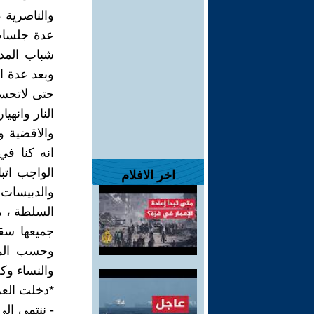
عدة جلسات 
شباب المدي
وبعد عدة ا
حتى لاتحسب
النار وانه
انه كنا ف
الواجب اتب
اخر الافلام
والدبيسات 
السلطة ، م
جميعها سق
وحسب المو
والنساء وكل
*دخلت العر
- ننتمي ال