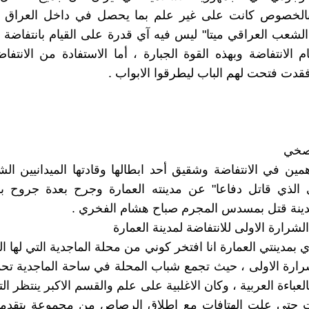
 بالخصوص كانت على غير علم بما يحصل في داخل العراق ، 
لشعب العراقي ميتا" ليس فيه آي قدرة على القيام بانتفاضة و
م الانتفاضة وبهذه القوة الجبارة ، أما الاستفادة من الانتفاض
قدت فتحت لهم الباب ليطرقوا الابواب .
صخي
مين في الانتفاضة وشقيق أحد ابطالها وقادتها الميدانيين ال
لذي قاتل دفاعا" عن مدينته العمارة وجرح بعدة جروح بليغ
ينة قتل بمسدس المجرم صباح هشام الفخري .
لشرارة الاولى للانتفاضة لمدينة العمارة
ي بمدينتي العمارة انا افتخر كوني من محلة الماجدية التي لها
رارة الاولى ، حيث تجمع شباب المحلة في ساحة الماجدية تحم
عباءة العربية ، وكان الاغلبية على علم والقسم الاكبر ينتظر ال
 حتى علت الهتافات مع اطلاق الرصاص من مجموعة يتقدمه