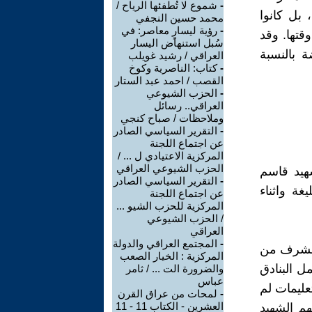
-
شموع لا تُطفئها الرياح /
بل كانوا
محمد حسين النجفي
-
رؤية ليسارٍ معاصر: في
قتها. وقد
سُبل استنهاض اليسار
ة بالنسبة
العراقي / رشيد غويلب
-
كتاب: الناصرية وكوخ
القصب / احمد عبد الستار
-
الحزب الشيوعي
العراقي.. رسائل
وملاحظات / صباح كنجي
-
التقرير السياسي الصادر
عن اجتماع اللجنة
المركزية الاعتيادي ل ... /
الحزب الشيوعي العراقي
شهيد قاسم
-
التقرير السياسي الصادر
ة واثناء
عن اجتماع اللجنة
المركزية للحزب الشيو ...
/ الحزب الشيوعي
العراقي
-
المجتمع العراقي والدولة
 الشرف من
المركزية : الخيار الصعب
ل البنادق
والضرورة الت ... / ثامر
عباس
تعليمات لم
-
لمحات من عراق القرن
العشرين - الكتاب 11 - 11
م الشهيد