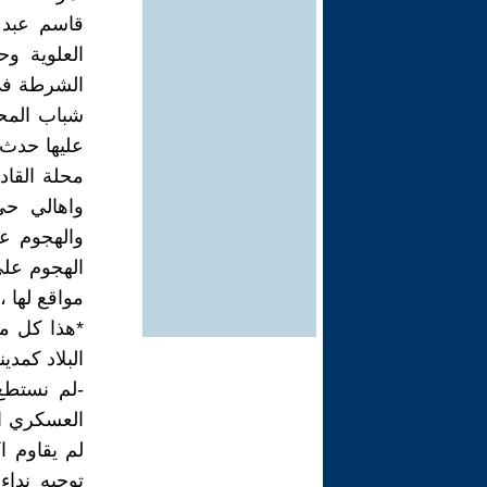
قاسم عبد 
العلوية و
الشرطة في 
شباب المحل
عليها حدث 
محلة القاد
واهالي حي 
والهجوم عل
الهجوم على
مواقع لها 
*هذا كل ما
البلاد كمدي
-لم نستطع
العسكري ال
لم يقاوم 
توجيه نداء