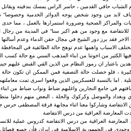
ام الشباب حافي القدمين ، حاسر الراس يمسك بندقيته ويقات
ضاف لابد من وجود شخص يوجه الدوائر الخدمية وخصوصا" دائ
ت والمراكز الصحية وضرورة استمرارها بالعمل ، مما حدى ب
 للانتفاضة مع وجود من هم اكبر سنا" في المدينة من رجال ال
الاخر فقد برز دور الشيخ في مجال حقن الدماء وعدم أسالتها 
ختلف الاسباب واهمها عدم توهج حالة الطائفية في المحافظة
يها الكثير من اخوتنا من ابناء المذهب السني مع حالة كسب ال
ين باعتبار ان رموز النظام من الذين القي القبض عليهم حينها
كبيرة ، فلو حصلت حالة التصفية فمن الممكن ان تكون حالة
لية . اما بالنسبة للعسكريين الذين وقعوا اسرى تمت معاملتهم 
تهم في جامع النجارين واغلبهم ضباط ونواب ضباط من ابناء 
 وبغداد والموصل وكركوك والحلة ، البعض منهم دخلوا متطو
 الانتفاضة وشاركوا معنا اثناء مجابهة فرقة المصطفى حرس ج
ت المعارضة العراقية من درس الانتفاضة
د المعارضة العراقية من درس الانتفاضة كدروس عملية للان
 وجودي في الجمهورية الاسلامية في ايران فأن جميع فصائل