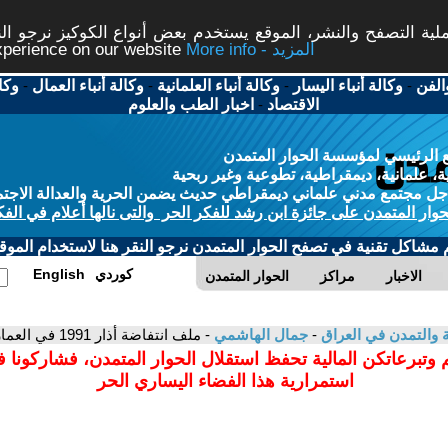
ة التصفح والنشر، الموقع يستخدم بعض أنواع الكوكيز نرجو النق
More info - المزيد
experience on our website
الفن
-
وكالة أنباء اليسار
-
وكالة أنباء العلمانية
-
وكالة أنباء العمال
-
وكا
الاقتصاد
-
اخبار الطب والعلوم
 الرئيسي لمؤسسة الحوار المتمدن
، علمانية، ديمقراطية، تطوعية وغير ربحية
ل مجتمع مدني علماني ديمقراطي حديث يضمن الحرية والعدالة الاجتم
حوار المتمدن على جائزة ابن رشد للفكر الحر والتى نالها أعلام في الفك
م مشاكل تقنية في تصفح الحوار المتمدن نرجو النقر هنا لاستخدام الموقع
كوردي
English
الاخبار
مراكز
الحوار المتمدن
ية والتمدن في العراق
-
جمال الهاشمي
- ملف انتفاضة أذار 1991 في العمارة
 وتبرعاتكن المالية تحفظ استقلال الحوار المتمدن، فشاركونا 
استمرارية هذا الفضاء اليساري الحر