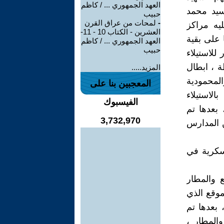
العهد الجمهوري ... / كاظم
يد محمد
حبيب
-
لمحات من عراق القرن
يه مراكز
العشرين - الكتاب 10 - 11-
 على بقية
العهد الجمهوري ... / كاظم
حبيب
للاستيلاء
ة ، ابطال
المزيد.....
لمحمودية
المعجبين بنا على
لاستيلاء
الفيسبوك
بعدها تم
3,732,970
ن المدارس
عسكرية في
 والمطار
موقع الذي
بعدها تم
المطار ،