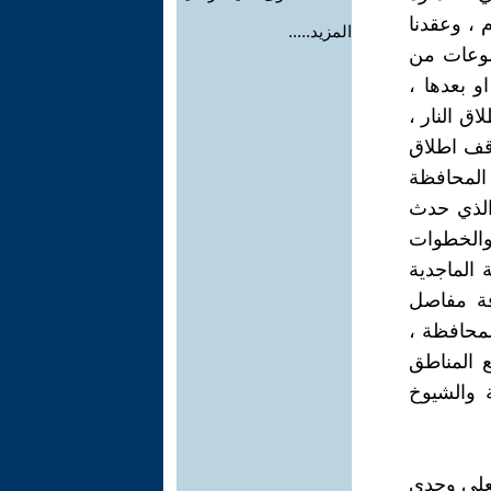
حرب بستة ايام ، وعقدنا
المزيد.....
موعات من
و بعدها ،
ق النار ،
وقف اطلاق
 المحافظة
 صباح الساعة العاشرة من يوم 2/3 لكن الذي حدث
والخطوات
 الماجدية
فة مفاصل
محافظة ،
 المناطق
 والشيوخ
فعلي وجدي