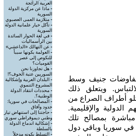
العربية الرائجة
-
ماذا عن مركزية الدولة
السورية
-
متلازمة العمى العصبوي
-
تآكل خيار علمانية الدولة
السورية
-
في لغة الحوار السائدة
بين الرأسماليات
-
عن التهالك «الداعشي»
-
العولمة بكونها سبباً
للنكوص إلى عصر
القوميات؟
-
هل تجاوزنا نحن
السوريين عتبة الخوف؟!
 مفاوضات جنيف وسط
-
البلدان العربية وإشكالية
المشروع التنموي
التباس. ويتعلق ذلك
-
محددات انتقاد الدولة
الوطنية؟.
مثلو أطراف الصراع من
-
المصالحات في سوريا:
 الدولية والإقليمية.
حدود وآفاق
-
حاجتنا إلى استنهاض تيار
مباشرة بمصالح تلك
وطني ديموقراطي سوري
-
إشكالية اندماج الدولة
 في سوريا وباقي دول
بالسلطة
-
التسلط بكونه مدخلاً