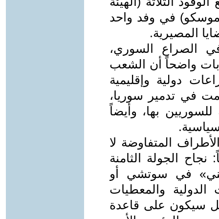
لوفود الثلاثة (الهيئة
وموسكو) في وفد واحد
يا المصيرية.
ي الصراع السوري،
 بات واضحاً أن الشعب
عات دولية وإقليمية
مت في تدمير سوريا،
لسوريين بها، وأيضاً
سياسية.
الأطراف المتفاوضة لا
: نجاح الجولة الثامنة
طني» في سوتشي أو
ت الدولية والمعطيات
تمل سيكون على قاعدة