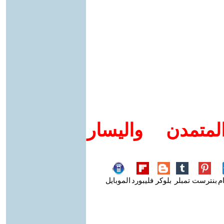
متمدن واليسار
م
بنترست
تمبلر
بلوكر
فليبورد
الموبايل