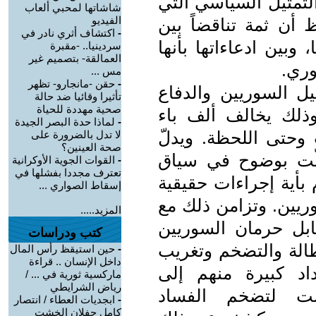
التمثيل السياسي التي
شاشاتها لمحبي ألعاب
الفيديو
 أن ثمة تناقضاً بين
-
اكتشاف أثري نادر في
 وبين ادعاءاتها بأنها
سردينيا.. -مقبرة
العمالقة- بتصميم غير
وري.
مس ...
-
حقن -مانجارو- تظهر
يل السوريين والدفاع
تأثيرا وقائيا ضد حالة
صحية مهددة للحياة
ذلك يخالف ألف باء
-
لماذا حدة البصر الجيدة
وحتى اللحظة. ويدلّ
لا تدل بالضرورة على
صحة العينين؟
لّت بوضوح في سياق
-
القوات الجوية الأوكرانية
تعترف مجددا بفشلها في
 بأية إجراءات حقيقية
إسقاط الصواري ...
ريين. وتزامن ذلك مع
المزيد.....
ابل حرمان السوريين
كتب ودراسات
طالة والتضخم وتغريب
-
حين استيقظ رأس المال
داخل الإنسان .. قراءة
د كبيرة منهم إلى
ماركسية ثورية في ... /
رياض الشرايطي
ت لتضخم الفساد
-
ابجديات العطاء / انتصار
كامل جفلان الخشت