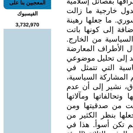
افها بفصائل إسلامية
المعجبين بنا على
دول خارجية ما زالت
الفيسبوك
وري. ما جعلها رهينة
3,732,970
ضافة إلى كونها باتت
لسياسية من الخارج.
ال الأطراف المعارضة
ند إلى تحليل موضوعي
سية التي تتمثل في
م المشاركة السياسية،
اق، نشير إلى أن عدم
وتحالفاتها ومآلاتها
صت من صدقيتها ومن
علها بنظر الكثير من
م تكن أسوأ. هذا في