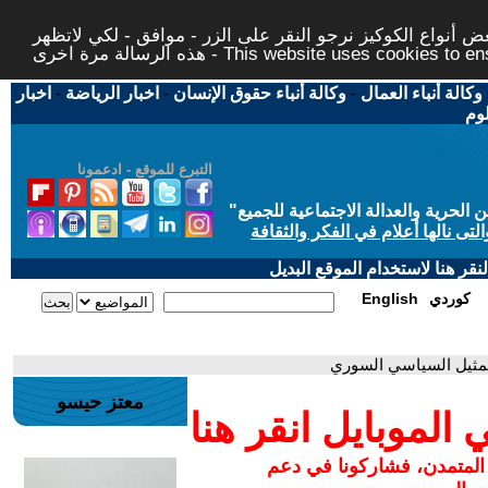
 أنواع الكوكيز نرجو النقر على الزر - موافق - لكي لاتظهر
This website uses cookies to ensure you ge
وكالة أنباء العمال
-
وكالة أنباء حقوق الإنسان
-
اخبار الرياضة
-
اخبار
لوم
التبرع للموقع - ادعمونا
حرية والعدالة الاجتماعية للجميع
"
تى نالها أعلام في الفكر والثقافة
قر هنا لاستخدام الموقع البديل
كوردي
English
معتز حيسو
لموبايل انقر هنا
 المتمدن، فشاركونا في دعم