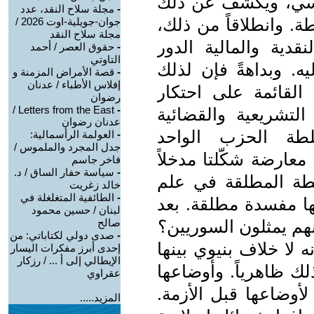
ياسي، ويكشف عن ذلك
-
مجلة سلاح النقد، عدد
ة. وانطلاقاً من ذلك،
جوان-جويلية-اوت 2026 /
مجلة سلاح النقد
قدية والمالية الدور
-
حقوق العصر / أحمد
التاوتي
. وبداهةً فإن لذلك
-
قصة الأمراض المزمنة و
إفلاس الأطباء / عدنان
القائمة على احتكار
رضوان
Letters from the East /
-
تشريعية والقضائية
عدنان رضوان
سلطة الحزب الواحد
-
العولمة الرأسمالية:
جدل المجرد والملموس /
عارضة شكّلتا مدخلاً
فاخر جاسم
-
سياسة حفار الساق / د.
طة المطلقة في علم
خالد زغريت
-
الطائفية المتغلغلة في
ا مفسدة مطلقة. بعد
لبنان / حسين محمود
هم يمثلون السوريين؟
صالح
-
صدى دولي لكتاباتي: من
 لا خلاف بنيوي بينها
إحدى أبرز مفكرات اليسار
الإيطالي إلى أ ... / رزكار
لك ظاهرياً. وأوضاعها
عقراوي
ً لأوضاعها قبل الأزمة.
المزيد.....