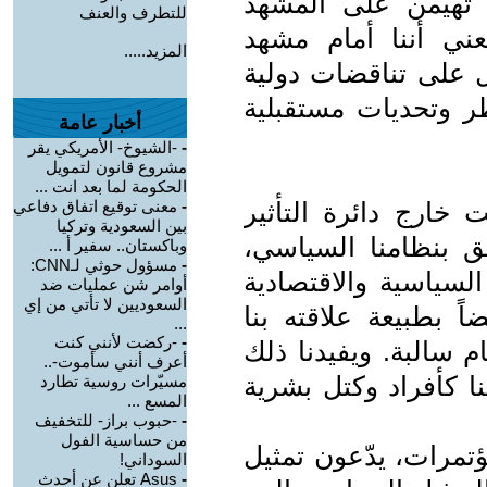
ت تهيمن على المشهد
للتطرف والعنف
ني أننا أمام مشهد
المزيد.....
ل على تناقضات دولية
طر وتحديات مستقبلية
أخبار عامة
-
-الشيوخ- الأمريكي يقر
مشروع قانون لتمويل
الحكومة لما بعد انت ...
 خارج دائرة التأثير
-
معنى توقيع اتفاق دفاعي
بين السعودية وتركيا
لق بنظامنا السياسي،
وباكستان.. سفير أ ...
-
مسؤول حوثي لـCNN:
لسياسية والاقتصادية
أوامر شن عمليات ضد
السعوديين لا تأتي من إي
اً بطبيعة علاقته بنا
...
-
-ركضت لأنني كنت
م سالبة. ويفيدنا ذلك
أعرف أنني سأموت-..
ا كأفراد وكتل بشرية
مسيّرات روسية تطارد
المسع ...
-
-حبوب براز- للتخفيف
من حساسية الفول
تمرات، يدّعون تمثيل
السوداني!
-
Asus تعلن عن أحدث