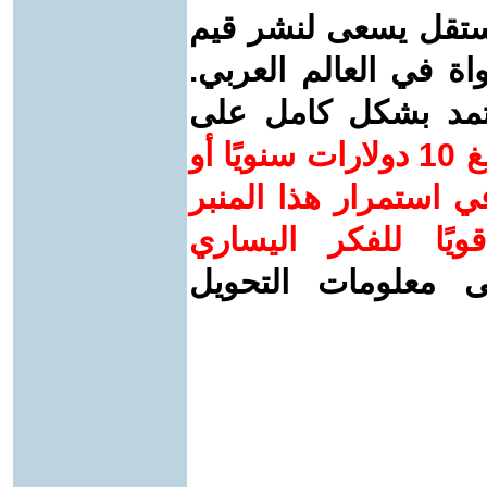
ستقل يسعى لنشر قيم
واة في العالم العربي.
عتمد بشكل كامل على
ساهم/ي معنا! بدعمكم بمبلغ 10 دولارات سنويًا أو
 استمرار هذا المنبر
ويًا للفكر اليساري
ى معلومات التحويل