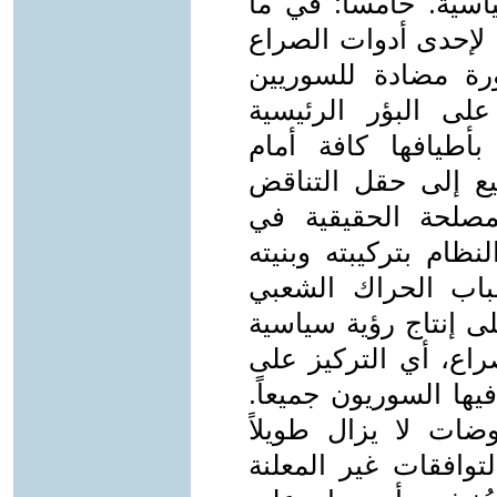
سية. خامساً: في ما
ا لإحدى أدوات الصراع
رة مضادة للسوريين
 على البؤر الرئيسية
أطيافها كافة أمام
ميع إلى حقل التناقض
صلحة الحقيقية في
نظام بتركيبته وبنيته
باب الحراك الشعبي
ى إنتاج رؤية سياسية
راع، أي التركيز على
ها السوريون جميعاً.
ضات لا يزال طويلاً
توافقات غير المعلنة