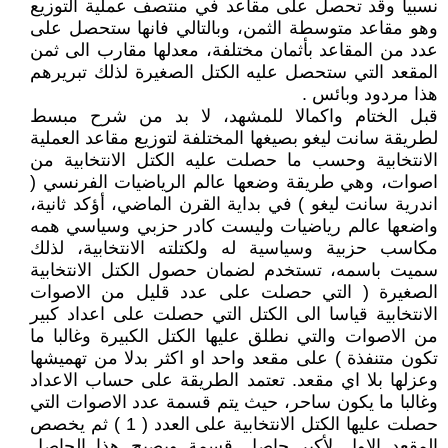
نسبيا وقد تحصل على مقاعد في منتصف عملية التوزيع
وهو مقاعد متوسطة الثمن، وبالتالي فانها ستحصل على
عدد من المقاعد بأثمان مختلفة، معدلها مقارب الى ثمن
المقعد التي ستحصل عليه الكتل الصغيرة لذلك تبريرهم
هذا مردود وبائس .
قبل الختام واكمالا للمشهد، لا بد من شرح مبسط
لطريقة سانت ليغو بصيغها المختلفة لتوزيع مقاعد العملية
الانتخابية وحسب ما حصلت عليه الكتل الانتخابية من
اصوات، وهي طريقة وضعها عالم الرياضيات الفرنسي (
اندرية سانت ليغو ) في بداية القرن الماضي، أؤكد ثانية،
واضعها عالم رياضيات وليست كادر حزبي وسياسي همه
مكاسب حزبية وسياسية له ولكتلته الانتخابية، لذلك
سميت باسمه، تستخدم لضمان حصول الكتل الانتخابية
الصغيرة ( التي حصلت على عدد قليل من الاصوات
الانتخابية قياسا الى الكتل التي حصلت على اعداد كبير
من الاصوات والتي نطلق عليها الكتل الكبيرة وغالبا ما
تكون متنفذة ) على مقعد واحد او اكثر بدلا من تهميشها
وعزلها بلا اي مقعد. تعتمد الطريقة على حساب الاعداد
وغالبا ما يكون ساحر، حيث يتم قسمة عدد الاصوات التي
حصلت عليها الكتل الانتخابية على العدد ( 1 ) ثم يخصص
المقعد الاول لأكبر حاصل قسمة ويصبح هذا الحاصل