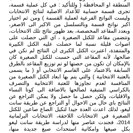
المنطقة او المحافظة ( وللتأكيد : في كل عملية قسمة،
تجرى قسمة حسابية للأعداد الاصلية لنتائج الانتخابات
وليست النواتج الفرعية لعملية القسمة ) ومن ثم اختيار
اكبر نواتج قسمة وبالتسلسل من الاكبر الى الاصغر،
وبعدد المقاعد المخصصة، بعد ظهور نتائج تلك الانتخابات،
وتتضمن مقاعد للكتل الصغيرة ، اي التي حصلت على
اصوات قليلة نسبة لما حصلت عليه الكتل الكبيرة
والمتنفذة، اعتبرت الكتل الكبرى ان النتائج لم تكن في
صالحها، لأنه المقاعد التي حسبت للكتل الصغيرة كان
بالإمكان ان تكون من حصتها لو تم توزيع المقاعد بالطرق
السابقة بالاعتماد على القاسم الانتخابي أو ( ما يسمى
بالعتبة الانتخابية ) والتي يتم بها ابعاد الكتل الصغيرة من
المنافسة لعدم تجاوزها للعتبة الانتخابية والتصرف
بالكراسي المتبقية لصالحها بالاضافة الى كوتا النساء
والاقليات، ولكن حصل ما حصل ولا يمكن التراجع عن
النتائج باي حال من الاحوال أو التراجع عن طريقة سانت
ليغو، لذلك اعدت العدة جيدا لتكيل الصاع صاعين للكتل
الصغيرة في الانتخابات اللاحقة، الانتخابات البرلمانية
2014، فجندت عناصر منها لدراسة طريقة سانت ليغو
بكل صيغها وامكانية استحداث صيغ جديدة منها،