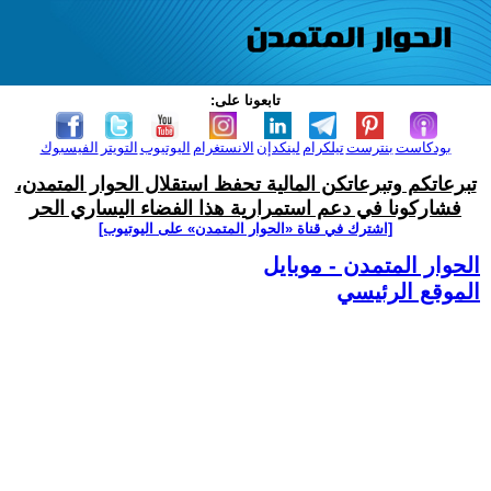
تابعونا على:
بودكاست
بنترست
تيلكرام
لينكدإن
الانستغرام
اليوتيوب
التويتر
الفيسبوك
تبرعاتكم وتبرعاتكن المالية تحفظ استقلال الحوار المتمدن،
فشاركونا في دعم استمرارية هذا الفضاء اليساري الحر
[اشترك في قناة ‫«الحوار المتمدن» على اليوتيوب]
الحوار المتمدن - موبايل
الموقع الرئيسي