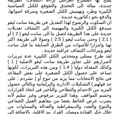
يمنح بها المشرع العراقي براءة اكتشاف، كطريقة
جديدة، ميالة الى التخندق والتقوقع للكتل السياسية
الكبيرة وطرد وتهميش الكتل الصغيرة وسرقة اصواتها،
والدفع نحو دكتاتورية جديدة .
ان السكوت والرضوخ لهذا التعديل في طريقة سانت ليغو
سيدفع الكتل الكبيرة والمهيمنة الى اكتشاف تعديلات
جديدة على هذا الطريقة لتصل بنا الى سانت ليغو ( 2 ) أو
( 2.1 ) وحتى سانت ليغو ( 2.5 ) وصولا الى طريقة اكثر
نهبا وابتزازا للأصوات من الطرق السابقة ما قبل سانت
ليغو وببراءات اكتشاف عراقية جديدة .
لقد طرح ممثلي ومتحدثي الكتل الكبيرة عدة تبريرات
لاصرارهم على تجاوز طريقة سانت ليغو الاصلية ( 1 )
وكذلك المعدلة دوليا ( 1.4 ) ومن هذه التبريرات، لكونها
تساعد على حصول الكتل الصغيرة على بعض المقاعد
في نتائج الانتخابات مما يزيد من تنوع أو ( تشرذم : على
حد قولهم ) التشكيلات الادارية والبرلمانية وبالتالي حصول
المزيد من الاحتدام والتطاحن والتأخير في اتخاذ القرارات
وحسم المواقف. وهذا التبرير مرفوض وغير سليم لأنه
يضرب عرض الحائط بعضا من مفاهيم العمل الجماعي
والتنوع والتعدد والديمقراطية والعدالة والمساوات من
خلال حكر القيادة ومصادر القرار بيد الاقلية. بالاضافة الى