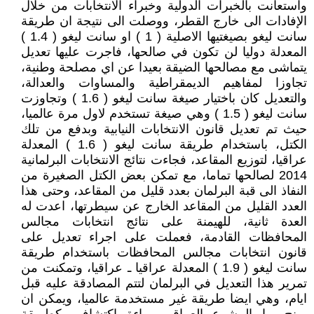
واستعانت بالخبرات الدولية وخبراء الانتخابات من خلال
الإفادات الى خارج القطر، ووصلت الى نتيجة ان طريقة
سانت ليغو بصيغتيها الاصلية ( 1 ) او سانت ليغو ( 1.4 )
المعدلة دوليا لن تكون في صالحها، فاجرت عليها تعديل
يتماشى مع مصالحها الضيقة بعيدا عن اي مصلحة وطنية،
تجاوزا لمفاهيم الديمقراطية والمساوات والعدالة،
والتعديل كان باختيار صيغة سانت ليغو ( 1.6 ) وتجاوزت
سانت ليغو ( 1.5 ) وهي صيغة تستخدم لاول مرة عالميا،
حيث تم تعديل قانون الانتخابات النيابية وبدفع من تلك
الكتل، باستخدام طريقة سانت ليغو ( 1.6 ) المعدلة
عراقيا، لتوزيع المقاعد، فجاءت نتائج الانتخابات البرلمانية
2014 لصالحها تماما، مع تمكن بعض الكتل الصغيرة من
النفاذ الى قبة البرلمان بعدد قليل من المقاعد، وحتى هذا
العدد القليل من المقاعد الخارج عن سيطرتها، اعدت له
العدة ثانية، للهيمنة على نتائج انتخابات مجالس
المحافظات القادمة، فعملت على اجراء تعديل على
قانون انتخابات مجالس المحافظات باستخدام طريقة
سانت ليغو ( 1.9 ) المعدلة عراقيا ـ عراقيا، وتمكنت من
تمرير هذا التعديل في البرلمان لتتم المصادقة عليه قبل
ايام، وهي ايضا طريقة غير مستخدمة عالميا، ويمكن ان