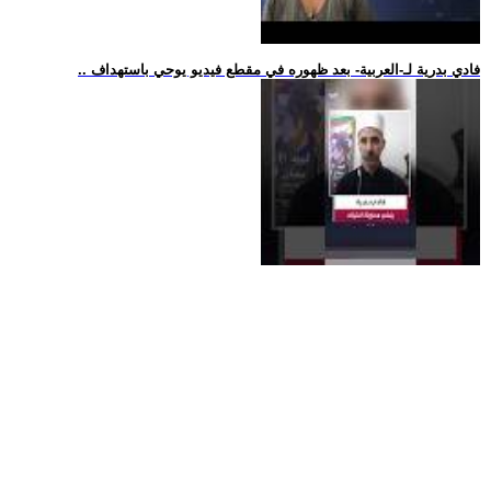
.. فادي بدرية لـ-العربية- بعد ظهوره في مقطع فيديو يوحي باستهداف