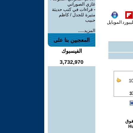
غازي الصوراني
-
قراءات في كتب حديثة
مثيرة للجدل / كاظم
حبيب
يبورد
الموبايل
المزيد.....
المعجبين بنا على
الفيسبوك
3,732,970