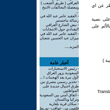
العراقي ( طريق الشعب )
ظر عن اي
ومعضلة التحالفات الانتخ
...
-
الفقيد عامر عبد الله في
على نصية
رسالة ماجستير
-
نبض الشارع العراقي
لألم على
البغدادي حول الانتخابات
-
الفقيد عامر عبد الله في
ميزان عبد الحسين شعبان
المزيد.....
بة )
أخبار عامة
-
رئيس الاستخبارات
السعودية يزور العراق
لأول مرة بعد الهجمات ا ...
-
تحذير رسمي مصري من
طرق احتيال جديدة على
المواطنين
Transl
-
اتفاق أمني بين السعودية
وتركيا وباكستان
-
سكان قرية بلغارية
قلقون من -عواقب- توريط