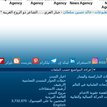
مطبوعات
-
خالد حسين سلطان
- جبار الغزي . . . الشاعر ذو الروح الغريبة *
RSS
الانستغرام
لينكد إن
تيلكرام
بنترست
بلوكر
ث الماركسية واليسار
اخبار التمدن
ة
حملات الحوار المتمدن التضامنية
حاث العلمانية في العالم
الارشيف
أرشيف الاستفتاءات
اهضة عقوبة الاعدام
مروج التمدن
الحركة العمالية والنقابية
القائمة البريدية
المعجبين بنا على الفيسبوك: 3,732,970
English