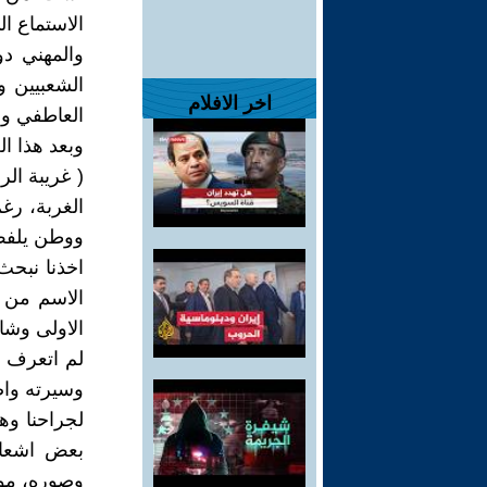
الاستماع ا
والمهني دو
الشعبيين و
اخر الافلام
العاطفي وال
وبعد هذا ا
( غريبة ال
الغربة، رغ
ووطن يلفظ 
اخذنا نبحث
الاسم من 
الاولى وشاع
لم اتعرف ا
وسيرته واصب
لجراحنا وه
بعض اشعار
وصوره، موت