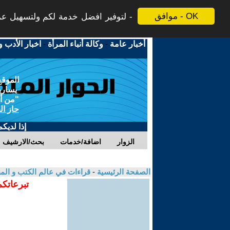
موافق - OK
لتوفير افضل خدمة لكم ولتسهيل عملي
أخبار عامة
-
وكالة أنباء المرأة
-
اخبار الأدب و
الموقع
يسارية
"من أج
حاز ال
إذا لديك
الزوار
اضافة/خدمات
بحث/الارشيف
الصفحة الرئيسية
-
قراءات في عالم الكتب و ال
تبرعاتكم