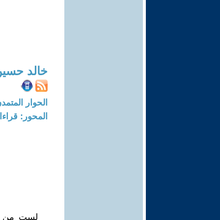
خالد حسي
الحوار المتمدن-العدد: 5051 - 16
المحور: قراء
لست من عش