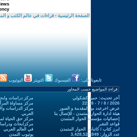
الصفحة الرئيسية
-
قراءات في عالم الكتب و ال
تابعونا على:
الفيسبوك
التويتر
اليوتيوب
أخر تحديث: حميد كشكولي
مركز دراسات وابحا
2026 / 8 / 7 - 22:18
مركز مساواة المرأ
عرض اخرعدد مع المقدمة و الصور
مركز الدراسات والاب
هيئة ادارة الحوار المتمدن - للإتصال بنا
العربي
إحصائيات مؤسسة الحوار المتمدن
مركز حق الحياة لمن
قواعد النشر
مركزابحاث ودراسات 
ابرز كتاب / كاتبات الحوار المتمدن
في العالم العربي
عدد الزوار: 3,428,527,849
يوتيوب التمدن