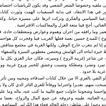
لى ملقيه وخصوصا الشعر الشعبي وقد يكون للرياضيات اختصا
ر في هذا الابتعاد، في بداية السبعينات الهمت وثَورت كتابا
عينا السياسي والفكري وتركت اثرها على مسيرة حياتنا، وك
غنائي، أجج فينا متعة الغزل والمعاكسات الافتراضية .
لعمر وما رافقه من احزان وهموم وعوارض ومنعطفات حادة، ف
روح ) للمبدع حسين نعمة فعلها الغريب فينا وفجرت كل هوا
م إنا لم نتغرب خارج الوطن، ولكنها الغربة في مجتمع متناقض
خيرة ابناءه الى الهامش ويحتضن معطوبي السيرة والسفهاء م
 عن شاعر (غريبة الروح ) وسيرته، فكان جبار الغزي بكل ما
تمرد وتشرد وصعلكة وتسيب وعشق للخمر وروح غريبة ووفاء
رية بلا حدود .
و التقي بالغزي الا من خلال كتابات اصدقاءه ومحبيه ومن تأثرو
حت منهم، تقديرا واحتراما ووفاءاً للغزي الثائر الذي كان ولا 
واجسنا وشجوننا حاولت جمع غالبية ما كتب عنه، ماله وما علي
ه الغنائية، طيبته وعزوفه عن جمع المال والزواج، بعضا م
ه وحيدا على شاطئ دجلة الخالد فجاء هذا الكراس المتواضع .