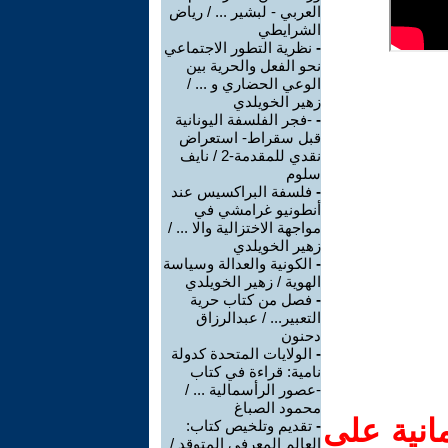
العربي - لبشير ... / رياض
الشرايطي
-
نظرية التطور الاجتماعي
نحو الفعل والحرية بين
الوعي الحضاري و ... /
زهير الخويلدي
-
-فجر الفلسفة اليونانية
قبل سقراط- استعراض
نقدي للمقدمة-2 / نايف
سلوم
-
فلسفة البراكسيس عند
أنطونيو غرامشي في
مواجهة الاختزالية والا ... /
زهير الخويلدي
-
الكونية والعدالة وسياسة
الهوية / زهير الخويلدي
-
فصل من كتاب حرية
التعبير... / عبدالرزاق
دحنون
-
الولايات المتحدة كدولة
نامية: قراءة في كتاب
-عصور الرأسمالية ... /
محمود الصباغ
انية على
-
تقديم وتلخيص كتاب:
العالم المعرفي المتوقد /