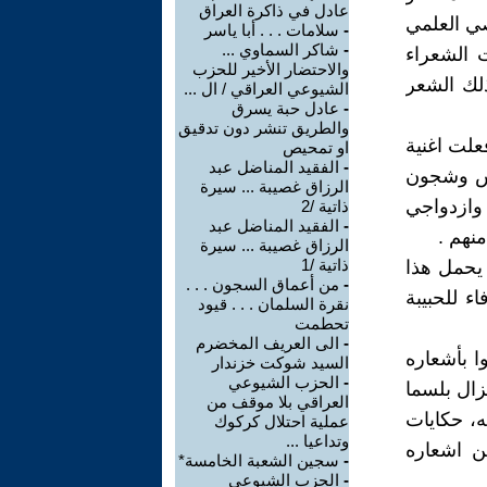
عادل في ذاكرة العراق
صي العلمي
-
سلامات . . . أبا ياسر
-
شاكر السماوي ...
ت الشعراء
والاحتضار الأخير للحزب
ذلك الشعر
الشيوعي العراقي / ال ...
-
عادل حبة يسرق
والطريق تنشر دون تدقيق
علت اغنية
او تمحيص
-
الفقيد المناضل عبد
جس وشجون
الرزاق غصيبة ... سيرة
 وازدواجي
ذاتية /2
-
الفقيد المناضل عبد
نهم .
الرزاق غصيبة ... سيرة
ذاتية /1
 يحمل هذا
-
من أعماق السجون . . .
 للحبيبة
نقرة السلمان . . . قيود
تحطمت
-
الى العريف المخضرم
ا بأشعاره
السيد شوكت خزندار
-
الحزب الشيوعي
يزال بلسما
العراقي بلا موقف من
ه، حكايات
عملية احتلال كركوك
وتداعيا ...
ن اشعاره
-
سجين الشعبة الخامسة*
-
الحزب الشيوعي