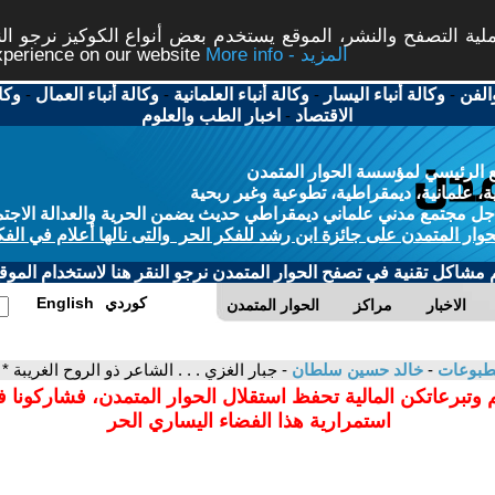
ة التصفح والنشر، الموقع يستخدم بعض أنواع الكوكيز نرجو النق
More info - المزيد
experience on our website
الفن
-
وكالة أنباء اليسار
-
وكالة أنباء العلمانية
-
وكالة أنباء العمال
-
وكا
الاقتصاد
-
اخبار الطب والعلوم
 الرئيسي لمؤسسة الحوار المتمدن
، علمانية، ديمقراطية، تطوعية وغير ربحية
ل مجتمع مدني علماني ديمقراطي حديث يضمن الحرية والعدالة الاجتم
حوار المتمدن على جائزة ابن رشد للفكر الحر والتى نالها أعلام في الفك
م مشاكل تقنية في تصفح الحوار المتمدن نرجو النقر هنا لاستخدام الموقع
كوردي
English
الاخبار
مراكز
الحوار المتمدن
مطبوعات
-
خالد حسين سلطان
- جبار الغزي . . . الشاعر ذو الروح الغريبة *
 وتبرعاتكن المالية تحفظ استقلال الحوار المتمدن، فشاركونا 
استمرارية هذا الفضاء اليساري الحر