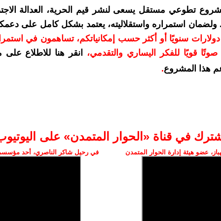
شروع تطوعي مستقل يسعى لنشر قيم الحرية، العدالة الاجتم
. ولضمان استمراره واستقلاليته، يعتمد بشكل كامل على دعمك
دعمكم بمبلغ 10 دولارات سنويًا أو أكثر حسب إمكانياتكم، تساهمون في استم
وتًا قويًا للفكر اليساري والتقدمي
،
انقر هنا للاطلاع على 
م هذا المشروع
.
شترك في قناة «الحوار المتمدن» على اليوتيوب
ز، عضو هيئة إدارة الحوار المتمدن
في رحيل شاكر الناصري، أحد مؤسسي 