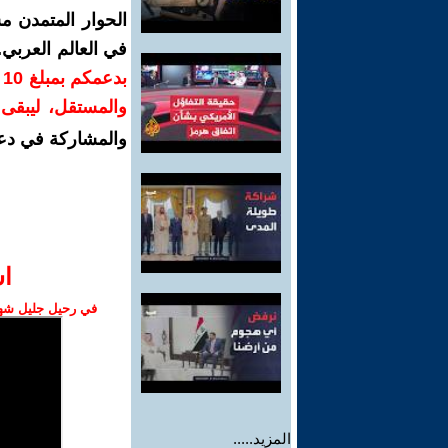
الحوار المتمدن م
في العالم العربي
ب
والمستقل، ليبقى ص
والمشاركة في دع
ا‫
في رحيل جليل شهبا
المزيد.....