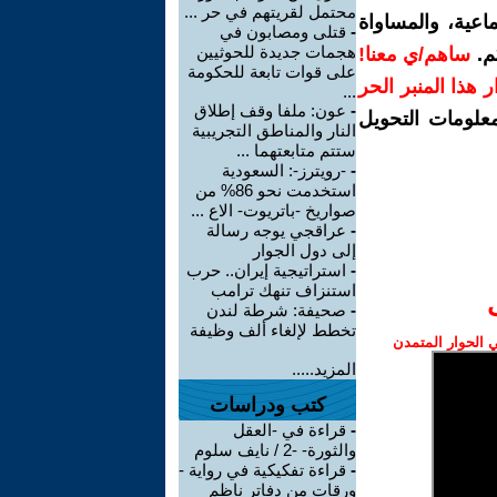
محتمل لقريتهم في حر ...
اعية، والمساواة
-
قتلى ومصابون في
هجمات جديدة للحوثيين
م.
ساهم/ي معنا!
على قوات تابعة للحكومة
رار هذا المنبر الحر
...
-
عون: ملفا وقف إطلاق
معلومات التحويل
النار والمناطق التجريبية
ستتم متابعتهما ...
-
-رويترز-: السعودية
استخدمت نحو 86% من
صواريخ -باتريوت- الاع ...
-
عراقجي يوجه رسالة
إلى دول الجوار
-
استراتيجية إيران.. حرب
استنزاف تنهك ترامب
-
صحيفة: شرطة لندن
تخطط لإلغاء ألف وظيفة
الحوار المتمدن
المزيد.....
كتب ودراسات
-
قراءة في -العقل
والثورة- -2 / نايف سلوم
-
قراءة تفكيكية في رواية -
ورقات من دفاتر ناظم