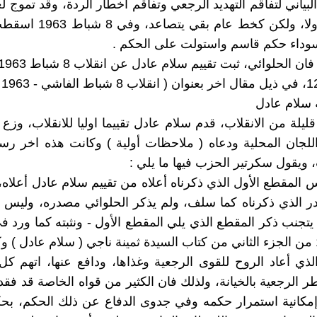
بياني لتفاقم التهديد الرجعي وتفاقم أخطار الردة، وقد تموج ل
صعودا ونزولا، ولكن كخط عام بق
سوداء حكم قاسم واستولت على الحكم .
ه سلام عادل
 قليلة من الانقلاب، قدم سلام عادل تقييما اوليا للانقلاب، وز
للجان المحلية ودعاه ( ملاحظات أولية ) وكانت هذه اخر رسا
 ويقول سكرتير الحزب فيها ما يلي :
 المقطع الأول الذي ذكرناه أعلاه من تقييم سلام عادل أعلاه، 
 الذي ذكرناه كما سلف، ولم يذكر الحلوائي مصدره، وليس ه
 يتجنب ذكر المقطع الذي يلي المقطع الأول - ونثبته كما ورد 
ذي أعاد الروح للقوى الرجعية وغذاها، ودافع عنها، اتهم كل
ر الرجعية بالخيانة، ولذلك فان الكثير من قواه الخاصة قد فقد
مكانية استمرار حكمه وفي جدوى الدفاع عن ذلك الحكم، بحك