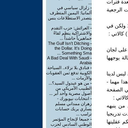
عدة فترات
...
-
زلزال سياسي في
ي يتصاعد، وفي 8 شباط 1963 اسقطت الرجعية
ألمانيا: اليمين المتطرف
يتصدر الاستطلاعات بنس
...
- وللحقيقة فان الحلوائي، ثبت تقييم سلام عادل عن انقلاب 8 شباط 1963 ولكن في
-
العرائش: حزب التقدم
والاشتراكية ينظم لقاءً
جماهيرياً حاشداً ...
The Gulf Isn’t Ditching
-
the Dollar. It’s Doing
ع على لجان
Something Sma ...
لة يوجهها
A Bad Deal With Saudi
-
Arabia
-
فنادق بلا نزلاء.. السياحة
الكوبية تدفع ثمن العقوبات
ليس لدينا
والأزمات ...
ذا مهما -
-
من هو عبدول السيد؟...
الطبيب الأمريكي من
في الصفحة
أصول مصرية وأحد أبر ...
-
انتخابات نيويورك -
زهران ممداني مسلم
 من ينبهه
يساري يربك حسابات
ت تدريجيا
ترامب ...
-
جميعا لإنجاح المؤتمر
م عقليتها
الوطني السادس لحزب