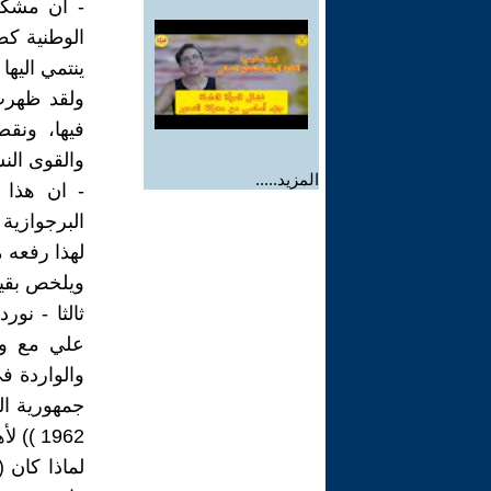
- ان مشكلة
الوطنية ك
ينتمي اليها 
ولقد ظهرت 
فيها، ونق
والقوى النس
المزيد.....
- ان هذا 
لهذا رفعه 
ويلخص بقية
ثالثا - نور
1962 )) لأهمية المقابلة وتخص موضوع - الانقلاب العسكري ــ وكالاتي :
لماذا كان 