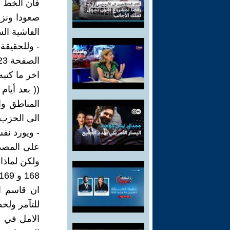
فان الخط ال
الفاشية ال
الصفحة 123، في ذيل مقال اخر بعنوان ( انقلاب 8 شباط الفاشي - 1963 ) كالاتي :
اخر ما كتب
(( بعد أيام
المناطق وا
الى الحزب،
- ويورد نفس
على المصدر
ولكن لماذا
168 و 169 من الجزء الثاني من كتاب السيدة ثمينة ناجي ( سلام عادل ) وكالاتي :
ان قاسم ال
للتآمر ولخط
الامل في إ