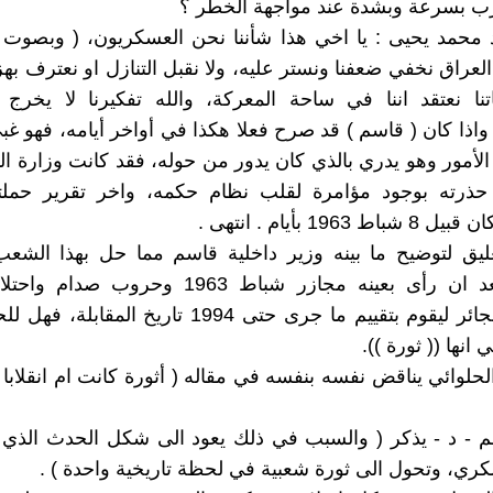
ب بسرعة وبشدة عند مواجهة الخطر ؟
 محمد يحيى : يا اخي هذا شأننا نحن العسكريون، ( وبصوت
العراق نخفي ضعفنا ونستر عليه، ولا نقبل التنازل او نعترف به
ا نعتقد اننا في ساحة المعركة، والله تفكيرنا لا يخرج ع
واذا كان ( قاسم ) قد صرح فعلا هكذا في أواخر أيامه، فهو غب
الأمور وهو يدري بالذي كان يدور من حوله، فقد كانت وزارة ال
حذرته بوجود مؤامرة لقلب نظام حكمه، واخر تقرير حملته
1963 بأيام . انتهى .
يق لتوضيح ما بينه وزير داخلية قاسم مما حل بهذا الشع
العراق وبعد ان رأى بعينه مجازر شباط 1963 وحروب
والحصار الجائر ليقوم بتقييم ما جرى حتى 1994 تاريخ المق
 انها (( ثورة )).
الحلوائي يناقض نفسه بنفسه في مقاله ( أثورة كانت ام انقلابا
م - د - يذكر ( والسبب في ذلك يعود الى شكل الحدث الذي
ري، وتحول الى ثورة شعبية في لحظة تاريخية واحدة ) .