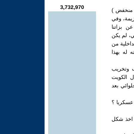
3,732,970
 منخفض )
زيمة، وفي
ن بزاتنا
ي، لم يكن
داخلية من
 له بهذا
ب وتخريب
 صدام واحتلال الكويت
ابلة، فهل للحلوائي بعد
 عسكريا ؟
 اخذ شكل