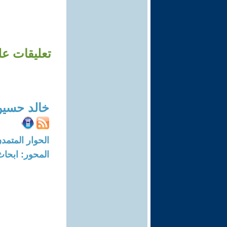
تعليقات ع
خالد حسي
الحوار المتمدن-العدد: 5203 - 16
المحور: ابحاث