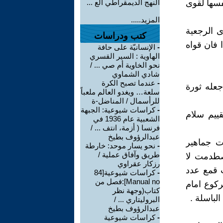
سها لقوى
النهج الديمقراطي الع ...
المزيد.....
ى الرجعية
كتب ودراسات
ا فان قواه
-
الإنسانيّة على حافة
الهاوية : السير القسري
نحو الخاوية أم صي ... /
شادي الشماوي
-
عندما تصبح الكرة
جعله ثورة
سلعة… ويغدو العالم ملعباً
للرأسمال / المناضل-ة
-
كراسات شيوعية: الجبهة
ييم سلام
الشعبية عام 1936 في
فرنسا ( أزمة، انتف ... /
عبدالرؤوف بطيخ
ت جماهير
-
نحو يسار موحد: خارطة
طريق وآفاق عملية /
صطدمت لا
رزكار عقراوي
 قمع عدد
-
كراسات شيوعية[84
Manual no]:فصل من
ركوع امام
كتاب(وجهة نظر
لباسلة .
البروليتاري ... /
عبدالرؤوف بطيخ
-
كراسات شيوعية