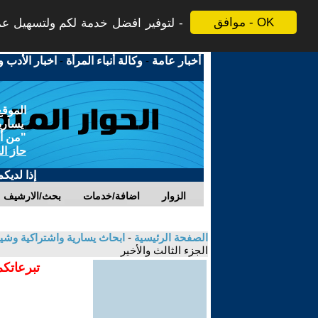
موافق - OK
لتوفير افضل خدمة لكم ولتسهيل عملي
أخبار عامة
-
وكالة أنباء المرأة
-
اخبار الأدب و
الموقع
يسارية
"من أج
حاز ال
إذا لديك
الزوار
اضافة/خدمات
بحث/الارشيف
الصفحة الرئيسية
-
ابحاث يسارية واشتراكية وشي
الجزء الثالث والأخير
تبرعاتكم