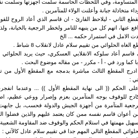
 المتساومة، وفي اللحظات الحاسمة سلمت أجهزتها وسلمت نف
داء متخاذلة جبانة وأعلنت الولاء للمتآمرين .
مقطع الثاني - ليلاحظ القارئ - ان قاسم الذي أعاد الروح للقو
فع عنها، اتهم كل من ينبهه للتامر ولخطر الرجعية بالخيانة، ولذ
ت الامل في استمرار حكمه ... الخ
 الغاه الحلوائي من تقييم سلام عادل لانقلاب 8 شباط .
ن قاسم أعاد سلوكه الانقلابي العسكري، حيث يريد الحلوائي 
با كما ورد في - أ - مكرر - من مقاله موضوع البحث .
ادرج المقطع الثالث مباشرة بدمجه مع المقطع الأول من تق
ي :
ى الحكم (( الى نهاية المقطع الأول )) ... وعندما انفجر
ادح للوقوف بوجه المتآمرين بعزم وإصرار ووعي عظيم، ا
لرجعية المتآمرة من أجهزة الجيش والدولة فحسب، بل جابهت
ن أعوان قاسم نفسه ممن كان يعتمد عليهم والذين فضلوا ال
سهيل مهمتها في استلام الحكم والوقوف ضد المقاومة الشعبية ا
لوائي المقطع التالي المهم جدا في تقييم سلام عادل كالآتي :