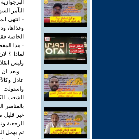
البرجوازية
التآمر السو
- انتهى ال
وغذاها، ودا
الخاصة فقد
- هذا المقطع
لماذا ؟ لا
وليس انقلا
- وبعد ان 
عادل وكالآت
واستولت عل
الشعب الك
بالعناصر ا
غير قليل م
الرجعية وت
ثم يهمل الح