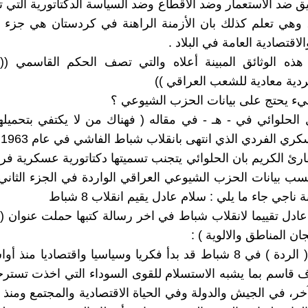
 ضد الاستعمار وضد الاقطاع وضد السياسة الدكتاتورية التي 
، وهي تعلم كذلك بان الأزمنة الراهنة في كردستان هي جزء 
لاقتصادية العامة في البلاد .
ذه الوثائق المبينة أعلاه والتي تصف الحكم القاسمي (( د
ية معادية للشعب العراقي ))
ء يحتج على بيانات الحزب الشيوعي ؟
ول الحلوائي في - هـ - في مقاله ( فهناك من لا يكتفي بتحميله
ي الفردي الذي انتهى بانقلاب شباط الفاشي في عام 1963 فحسب )
ارئ الكريم بان الحلوائي يتجنب تسميتها دكتاتورية عسكرية فرد
 بيانات الحزب الشيوعي العراقي الواردة في الجزء الثاني
 ناجي جاء ما يلي : سلام عادل يقيم انقلاب 8 شباط
ادل تقييما لانقلاب شباط في اخر رسالة كتبها حملت عنوان 
جان المناطق والالوية ) :
 قاسم بما يشبه الاستسلام للقوى السوداء التي اخذت تسترج
آخر، في الجيش والدولة وفي الحياة الاقتصادية والمجتمع ومنذ 