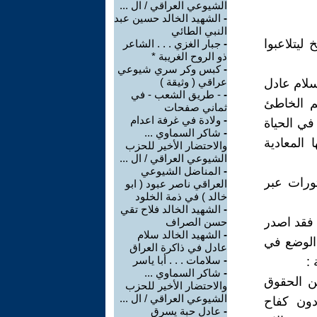
الشيوعي العراقي / ال ...
-
الشهيد الخالد حسين عبد
النبي الطائي
ليتلاعبوا
-
جبار الغزي . . . الشاعر
ذو الروح الغريبة *
-
كبس وكر سري شيوعي
عراقي ( وثيقة )
ا سلام عادل صفحة 68 والقول لسلام عادل
-
- طريق الشعب - في
 الفهم الخاطئ
ثماني صفحات
-
ولادة في غرفة اعدام
في الحياة
-
شاكر السماوي ...
 المعادية
والاحتضار الأخير للحزب
الشيوعي العراقي / ال ...
-
المناضل الشيوعي
ثورات عبر
العراقي ناصر عبود ( ابو
خالد ) في ذمة الخلود
-
الشهيد الخالد فلاح تقي
يدة ثمينة ناجي يوسف في كتابها (( سلام عادل )) صفحة 105 : فقد اصدر
حسن الصراف
-
الشهيد الخالد سلام
نا بعنوان ( حول الوضع في
عادل في ذاكرة العراق
-
سلامات . . . أبا ياسر
-
شاكر السماوي ...
ن الحقوق
والاحتضار الأخير للحزب
الشيوعي العراقي / ال ...
دون كفاح
-
عادل حبة يسرق