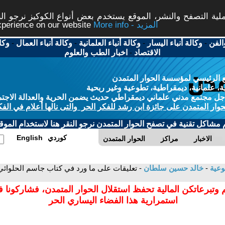
ة التصفح والنشر، الموقع يستخدم بعض أنواع الكوكيز نرجو النق
More info - المزيد
experience on our website
الفن
-
وكالة أنباء اليسار
-
وكالة أنباء العلمانية
-
وكالة أنباء العمال
-
وكا
الاقتصاد
-
اخبار الطب والعلوم
 الرئيسي لمؤسسة الحوار المتمدن
، علمانية، ديمقراطية، تطوعية وغير ربحية
ل مجتمع مدني علماني ديمقراطي حديث يضمن الحرية والعدالة الاجتم
حوار المتمدن على جائزة ابن رشد للفكر الحر والتى نالها أعلام في الفك
م مشاكل تقنية في تصفح الحوار المتمدن نرجو النقر هنا لاستخدام الموقع
كوردي
English
الاخبار
مراكز
الحوار المتمدن
وعية
-
خالد حسين سلطان
- تعليقات على ما ورد في كتاب جاسم الحلوائ
 وتبرعاتكن المالية تحفظ استقلال الحوار المتمدن، فشاركونا 
استمرارية هذا الفضاء اليساري الحر