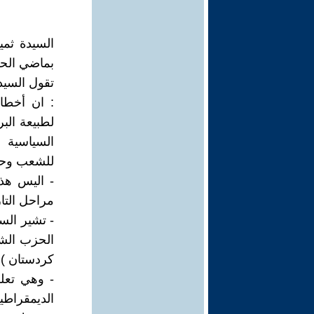
السيدة ثمي
بماضي الح
لطبيعة البر
السياسية ف
للشعب وحقو
- اليس هذا
مراحل التار
كردستان ) نقتبس 
- وهي تعل
الديمقراط