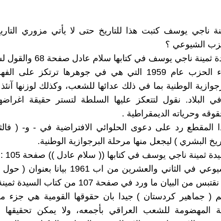
نة ناجي يوسف كتبت هذا للتاريخ حتى لا يأتي مزوري التاريخ 
زب الشيوعي ؟
تقول السيدة ثمينة ناجي يوسف في كتابه
: ان أخطاء الحزب عام 1959 التي هي في جوهرها ترتكز على
جوازية الوطنية بما في ذلك عدائها للشعب، وكذلك لوزنها آنئذ 
ي البلاد. نقول لتتعكز عليها السلطة لتستر حقيقة اغراضها
قه وحرياته الديمقراطية .
 المقطع رد على دعوى الحلوائي الافتراضية في - و- ( فال
يخ البشري ) ليجعل منها مرحلة البرجوازية الوطنية.
- تشير الس
الحزب الشيوعي في الثاني والعشرين من اب 1961 بيا
من البيان ما ورد في صفحة 107 من كتاب السيدة ثمينة :
م ( جماهير كردستان ) جيدا بان حقوقها القومية هي جزء م
ية المهضومة للشعب العراقي بأجمعه، ولا يمكن تحقيقها 