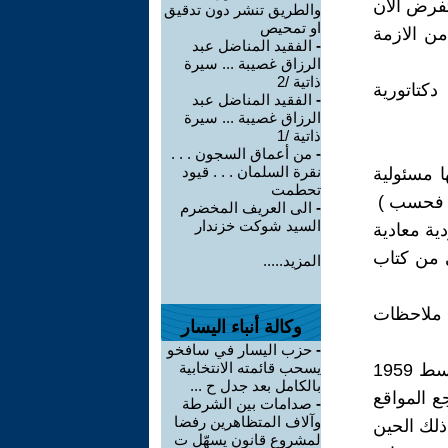
تفرض الان
والطريق تنشر دون تدقيق
او تمحيص
من الازمة
-
الفقيد المناضل عبد
الرزاق غصيبة ... سيرة
ذاتية /2
كتاتورية
-
الفقيد المناضل عبد
الرزاق غصيبة ... سيرة
ذاتية /1
-
من أعماق السجون . . .
نقرة السلمان . . . قيود
ا مسئولية
تحطمت
-
الى العريف المخضرم
السيد شوكت خزندار
ية معادية
 من كتاب
المزيد.....
( ملاحظات
وكالة أنباء اليسار
-
حزب اليسار في سافخو
يسحب قائمته الانتخابية
ان انقلاب ( الردة ) في 8 شباط قد بدأ فكريا وسياسيا واقتصاديا منذ أواسط 1959
بالكامل بعد جدل ح ...
ع المواقع
-
صدامات بين الشرطة
وآلاف المتظاهرين رفضا
ذلك الحين
لمشروع قانون يسهّل ت