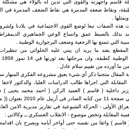
 قاسم واجهزته والقوى التي تدين له بالولاء هي مشكلة ال
طبقة، ونقاط ضعفه المدمرة هي نقاط الضعف المدمرة في الط
ويمثلها .
هذه الصفات تبعا لوضع القوى الاجتماعية في بلادنا ولشرو
صد بذلك بالضبط عمق واتساع الوعي الجماهيري الديمقراط
بية التي تتمتع بها الرجعية وضعف البرجوازية الوطنية .
المقطع يفند ما يريد ان يبني عليه الحلوائي من تنظيرا
البرجو
من ما أورده من تقييم سلام عادل .
 المقال متجنبا ذكر أي شيء يعيق مشروعه الفكري المنهار سلف
د المقابلة التي اجراها طالب الدراسات العليا، والدكتور لاحقا 
والواردة في صفحة 11 من كتابه الصادر في
( قاسم ) واثقا من نفسه حتى أواخر أيامه ويصرح بان اقدامه ث