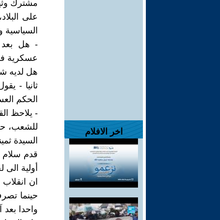
مشترك وثيق
على البلاد
السياسية وا
- هل بعد ه
عسكرية فرد
هل لديه شي
ثانيا - يق
الحكم العسكر
- يلاحظ الق
للشعب، حسب
اخر الافلام
السيدة ثمينة
قدم سلام ع
أولية الى ل
حينما تصرف
واحدا بعد 