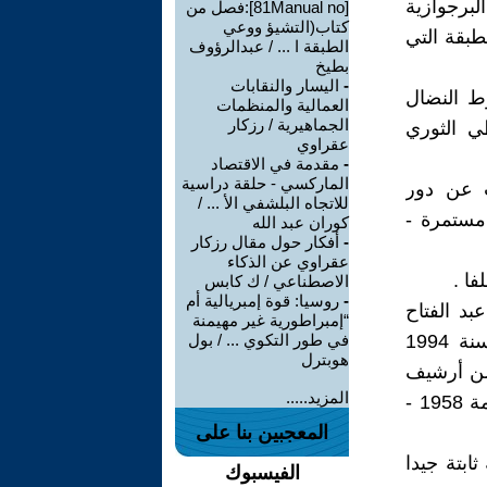
برجوازية
[81Manual no]:فصل من
كتاب(التشيؤ ووعي
بقة التي
الطبقة ا ... / عبدالرؤوف
بطيخ
-
اليسار والنقابات
ط النضال
العمالية والمنظمات
الجماهيرية / رزكار
ي الثوري
عقراوي
-
مقدمة في الاقتصاد
الماركسي - حلقة دراسية
ت عن دور
للاتجاه البلشفي الأ ... /
ازية الوطنية كطبقة، وان مرحلتها بعد ثورتها في 14 تموز 1958 مستمرة -
كوران عبد الله
-
أفكار حول مقال رزكار
عقراوي عن الذكاء
ا .
الاصطناعي / ك كابس
-
روسيا: قوة إمبريالية أم
عبد الفتاح
“إمبراطورية غير مهيمنة
علي مع وزير داخلية ( قاسم ) العميد الركن ( احمد محمد يحيى ) سنة 1994
في طور التكوي ... / بول
هوبترل
 أربيل عام 2010 بعنوان (( من أرشيف
المزيد.....
جمهورية العراق الأولى - الحركة الشيوعية في تقارير مديرية الامن العامة 1958 -
المعجبين بنا على
ابتة جيدا
الفيسبوك