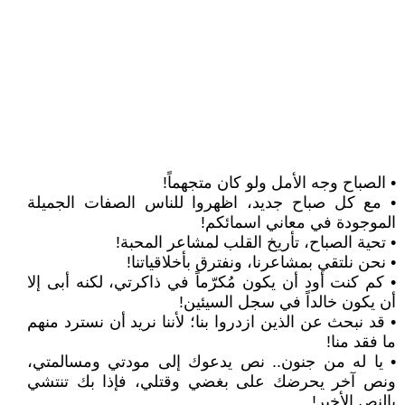
• الصباح وجه الأمل ولو كان متجهماً!
• مع كل صباح جديد، اظهروا للناس الصفات الجميلة
الموجودة في معاني اسمائكم!
• تحية الصباح، تأريخ القلب لمشاعر المحبة!
• نحن نلتقي بمشاعرنا، ونفترق بأخلاقياتنا!
• كم كنت أود أن يكون مُكرّماً في ذاكرتي، لكنه أبى إلا
أن يكون خالداً في سجل السيئين!
• قد نبحث عن الذين ازدروا بنا؛ لأننا نريد أن نسترد منهم
ما فقد منا!
• يا له من جنون.. نص يدعوك إلى مودتي ومسالمتي،
ونص آخر يحرضك على بغضي وقتلي، فإذا بك تنتشي
بالنص الأخير!