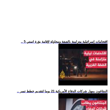
.. 5 اقتحامات إسرائيلية متزامنة بالضفة ومحاولة لإقامة بؤرة استي
.. البنتاغون يمهل شركات الدفاع الأمريكية 21 يوما لتقديم خطط تسر