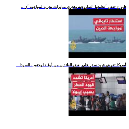
.. تايوان تفعل أنظمتها الصاروخية وتجري مناورات بحرية لمواجهة أي
.. أمريكا تفرض قيود سفر على بعض العائدين من أوغندا وجنوب السودا