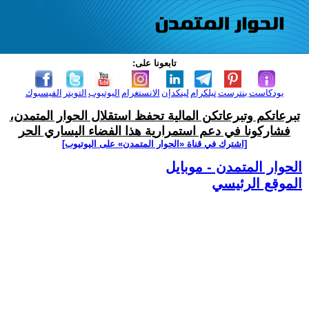
تابعونا على:
بودكاست
بنترست
تيلكرام
لينكدإن
الانستغرام
اليوتيوب
التويتر
الفيسبوك
تبرعاتكم وتبرعاتكن المالية تحفظ استقلال الحوار المتمدن،
فشاركونا في دعم استمرارية هذا الفضاء اليساري الحر
[اشترك في قناة ‫«الحوار المتمدن» على اليوتيوب]
الحوار المتمدن - موبايل
الموقع الرئيسي