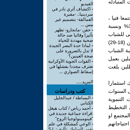
المتبادله
الفيديو
-
اكتشاف أثري نادر في
سردينيا.. -مقبرة
عا فتيا ،
العمالقة- بتصميم غير
مس ...
حيث تشكل الفئة العمرية أقل من 15 سنة ثلث السكان بنسبة 31.3% ونسبة
-
حقن -مانجارو- تظهر
 اليوم العالمى للشباب
تأثيرا وقائيا ضد حالة
صحية مهددة للحياة
صدر بيانا صحفيا عن الجهاز اكد فيه ان نسبة الشباب فى الفئة العمرية من (18-29)
-
لماذا حدة البصر الجيدة
سمه ، وان نسبة الشباب
لا تدل بالضرورة على
صحة العينين؟
لعاملين بعمل
-
القوات الجوية الأوكرانية
قود مؤقته 35%وعدد العاطلين بلغت
تعترف مجددا بفشلها في
إسقاط الصواري ...
المزيد.....
استثمارا
ن نسبة الشباب فى مصر 69%وستجاوز 74% فى السنوات
كتب ودراسات
-
البساطة / عبدالجليل
 التنموية
الكناني
ى التخطيط
-
أحمد رباص / كتاب هيغل
:قراءة جماعية جديدة في
المجتمع او
"فينومينولوجيا الروح"
حتياجاتهم
-
الوعي كمشكلة في علم
نفس السلوك .تأليف: S.L.