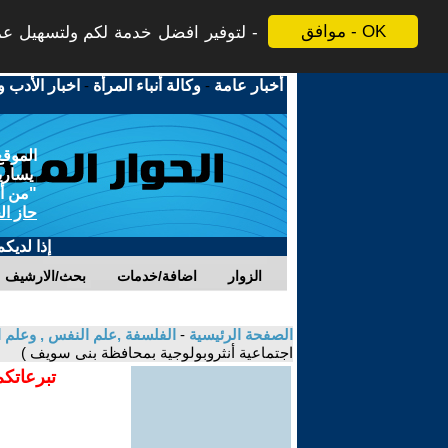
موافق - OK
لتوفير افضل خدمة لكم ولتسهيل عملي
أخبار عامة
-
وكالة أنباء المرأة
-
اخبار الأدب و
الموقع
يسارية
"من أج
حاز ال
إذا لديك
الزوار
اضافة/خدمات
بحث/الارشيف
الصفحة الرئيسية
-
الفلسفة ,علم النفس , وعلم ا
اجتماعية أنثروبولوجية بمحافظة بنى سويف )
تبرعاتكم