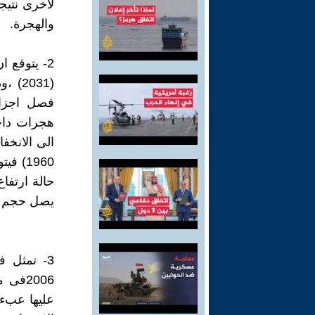
لاخرى نتيجة
والهجرة.
فصل اجزاء
هجرات داخل
يصل حجم سكان بنى س
2006ف
عليها عبء ا