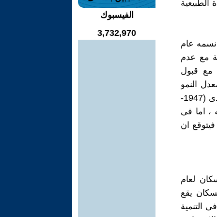
 الطبيعية
الفيسبوك
3,732,970
افظة بنى سويف الى حوالى 3.8مليون نسمه عام
و (2.1%) سنويا وخاصة مع عدم
مع قبول
دل النمو
الى الانخفاض الى حوالى 1.7%سنويا تمشيا مع الانخفاض الذى بين تعدادى (1947-
 سويف الى 3.5مليون نسمه ، اما فى
دل النمو الى اقصى درجاته منذ عام 1986والذى بلغ 2.7% فيتوقع ان
ى تعداد السكان لعام
لسكان يقع
ى التنمية