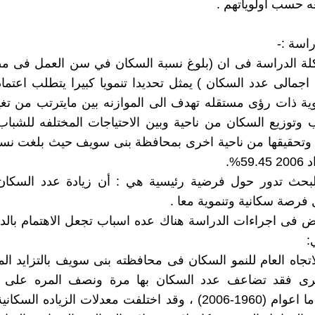
ه حسب اولوياتهم .
اسة :-
لة الدراسة فى ان (بلوغ نسبة السكان في سن العمل فى مص
اجمالى عدد السكان ) يمثل تحديدا تنمويا كبيرا يتطلب اعتم
وية ذات رؤى مستقله تهدف الى الموازنه بين مايترتب من ت
 وتوزيع السكان من ناحية وبين الاحتياجات المختلفه للشباب
ا وتحقيقها من ناحية اخرى بمحافظة بنى سويف حيث بلغت نس
59%.
بحث تدور حول فرضية رئيسية هي : أن زيادة عدد السك
 فرصة سكانية وتنموية معا .
 فى اجراءات الدراسة هناك عده اسباب تجعل الاهتمام بالد
:
لاتجاه العام للنمو السكان فى محافظته بنى سويف بالتزايد ا
رى فقد تضاعف عدد السكان بها مرة ونصف المره على 
واربعين عاما اعوام (1960-2006) ، وقد اختلفت معدلات الزياده ا