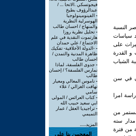
فيجوتسكي .الاتحا ... /
عبدالرؤوف بطيخ
-
الفينومينولوجيا
الهوسرلية النظرية
والمنهاج / احسان طالب
ر النسبة
-
تحليل نظرية روزا
اد سياسات
هارتموت النقدية في علم
الاجتماع / علي حمدان
غيرات على
-
-الدولة الأخلاقية- تفكيك
 و القدرة
ظاهرة المدنية والتمدن /
احسان طالب
بة الشباب
-
جدوى الفلسفة، لماذا
نمارس الفلسفة؟ / إحسان
طالب
ان في سن
-
ناموس المعالي ومعيار
تهافت الغزالي / علاء
سامي
راسة امرا
-
كتاب العرائس / المولى
ابي سعيد حبيب الله
-
تراجيديا العقل / عمار
لمستمر من
التميمي
مدار سته
المزيد.....
لسكانية من فترة
المعجبين بنا على