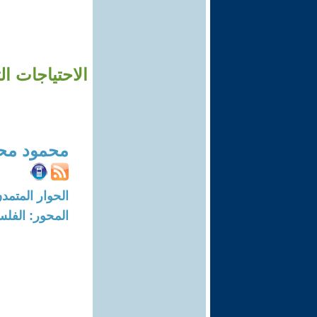
الاحتياجات ا
محمود محم
الحوار المتمدن-العدد: 5512 - 7
المحور: الفلس