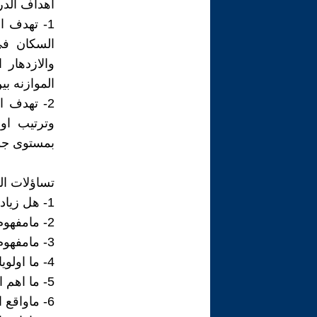
اهداف الدر
1- تهدف ا
السكان فى
والازدهار
الموازنه بي
2- تهدف ا
وترتيب او
بمستوى جود
تساؤلات ال
1- هل زيادة عدد السكان في سن العمل يمثل فرصة سكانية وتنموية معا ؟
2- مامفهوم الاحتياجات التنموية للشباب ؟
3- مامفهوم الفرصة السكانية ؟
4- ما اولويات الاحتياجات التنموية للشباب فى محافظة بنى سويف ؟
5- ما اهم الاحتياجات التعليمية لدى الشباب بالمحافظة ؟
6- ماواقع الخدمات الصحية والبيئة للشباب بالمحافظة واهم احتياجاتهم منها