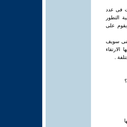
ات فى عدد
ة التطور
يقوم على
 بنى سويف
الارتقاء
لفة .