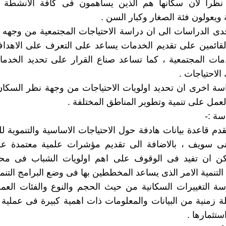
ة نظرا لان سكانها هم الذين يساهمون فى كافة الانشطة ال
 ويعولون فئة الصغار وكبار السن .
حدى الدراسات الى ان دراسة الاحتياجات المجتمعية من وجهه 
لقائمين على تقديم الخدمات يساعد على التعرف على الاهدا
دمات المجتمعية ، كما تساعد صناع القرار على تحديد الخدما
 الاحتياجات .
اسة اخرى ان تحديد اولويات الاحتياجات من وجهة نظر السكان
لعمل على تنمية وتطوير المناطق المختلفة .
سة :-
دم قاعدة بيانات هادفة حول الاحتياجات الاساسية والتنموية 
ى سويف ، بالاضافة الى تقديم مؤشرات علمية معتمدة ع
مكن ان تفيد فى الوقوف على اهم اولويات الشباب فى مح
تنمية الامر الذى يساعد المخططين بها فى وضع البرامج التنمو
اسة التغييرات السكانية من حيث الحجم والنوع والفئات العمر
زمنية من البيانات والمعلومات ذات اهمية كبيرة فى عملية
ستثمارها .