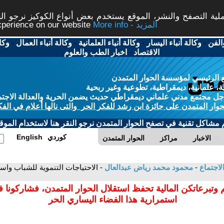
ة التصفح والنشر، الموقع يستخدم بعض أنواع الكوكيز نرجو النق
More info - المزيد
experience on our website
الفن
-
وكالة أنباء اليسار
-
وكالة أنباء العلمانية
-
وكالة أنباء العمال
-
وكا
الاقتصاد
-
اخبار الطب والعلوم
 الرئيسي لمؤسسة الحوار المتمدن
، علمانية، ديمقراطية، تطوعية وغير ربحية
ل مجتمع مدني علماني ديمقراطي حديث يضمن الحرية والعدالة الاجتم
حوار المتمدن على جائزة ابن رشد للفكر الحر والتى نالها أعلام في الفك
م مشاكل تقنية في تصفح الحوار المتمدن نرجو النقر هنا لاستخدام الموقع
كوردي
English
الاخبار
مراكز
الحوار المتمدن
لاجتماع
-
محمود محمد رياض عبدالعال
- الاحتياجات التنموية للشباب وا
 وتبرعاتكن المالية تحفظ استقلال الحوار المتمدن، فشاركونا 
استمرارية هذا الفضاء اليساري الحر