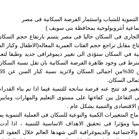
 التنموية للشباب واستثمار الفرصة السكانية فى مصر
ماعية أنثروبولوجية بمحافظة بنى سويف )
ر الجارى فى السكان حاليا فى مصر يتسم بارتفاع حجم السك
تاج مقابل تراجع حجم الفئات العمرية المعاله(الاطفال وكبار ال
مية في السكان ستؤدى الى تغيير ديموغرافى جديد وطبقا لتع
شترط فى وجود ظاهرة الفرصة السكانية بان تقل نسبة السكا
غيير قد تنتج عنه فرصة سانحه للتنمية فيما اذا تم بناء القدرا
لى التفاعل بين كفاءتها على مستوى التعليم والمهارات ومابين
 الاقتصادى والتنمية بشكل عام .
ماج المتغييرات الكمية والنوعية للسكان فى العملية التنموية ي
يا ومؤثرا فى تحقيق الاهداف الاساسية للتنمية ، اذا أدت
والاجتماعية والديموغرافية التي شهدها العالم خلال العقود ال