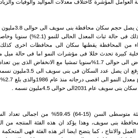
 العوامل المؤشرة كاختلاف معدلات المواليد والوفيات والزيادة
2- يتوقع ان يصل حجم سكان مح
(2031) ،وذلك فى حالة ثبات المعدل الحالى للنم
 من المحافظة يقطنها سكان الى محافظات اخرى كذلك 
ية كبيرة تحدث خللا فى مؤشرات النمو اما فى حالة ميل مع
1960) فيتوقع ان يصل عدد السكان فى بنى
حالة ارتفاع مع
ويف عام 2031الى حوالى 4.5مليون نسمه .
3- تمثل فئة متوسطى السن (15-64) 59.45% من اجمال
ى محافظة بنى سويف، وهذا يؤكد ان هذه الفئة المنتجه من ا
لعمل والانتاج ، كما يتضح ايضا اثر هذه الفئة فهى المتحكمة ف