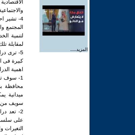
الاقتصادي
والاجتماعية
4- تشير ا
المجتمع وا
لتنمية الخ
لمقابلة تلك
المزيد.....
5- ترى در
كبيرة فى ا
اهمية الدرا
1- سوف تق
محافظة بن
ميدانية ي
سويف من ال
2- تعد در
على سلسلة 
التغيرات وا