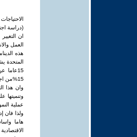
الاحتياجات
(دراسة اجت
ان التغيي
العمل والان
هذه الدينا
المتحدة ي
15%من اجمالى السكان.
وان هذا الت
وتنميتها ع
عملية النمو
ولذا فان إد
هاما واساس
الاقتصادية 