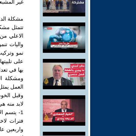
غير المشبع
مشكلة الدر
تتمثل مشك
الاعلي من 
واليات تنم
نمو وتركيب
على تلبيته
بها في تعداد 2006 .45
ومشكلة ال
العمل يمثل
وقبل الخوض
لابد منه هي
1- يتسم ا
فترات لاخ