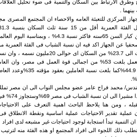
وطرق الارتباط بين السكان والتنمية فى ضوء تحليل العلاقات 
بينهما .
هاز المركزى للتعبئة العامه والاحصاء ان المجتمع المصرى مجتم
السكان من كبار السن 65سنه فاكثر نسبة 4.3% ، وبمناسبة
سنه وصلت الى 23.7% من السكان اى حوالى 20مليون ن
فى قوة العمل بلغت 53% من اجمالى قوة العمل فى مصر، وان ا
دائم بلغت 44.9%كما بلغت نسبة العاملين بع
هندس/ محمد فراج عامر عضو مجلس النواب الى ان مصر تملك 
بشريا واعدا مشيرا الى ا
بله ، ومن هنا يلاحظ الباحث اهمية التعرف على الاحتياجات
 عملية تقدير الاحتياجات عملية اساسية ونقطة الانطلاق ف
ذ ان التنمية تبدأ استجابة لوجود احتياجات غير مشبعه لدى افراد 
طلب ذلك اللجوء الى افراد المجتمع او هذه الفئة منه لترتيب ا