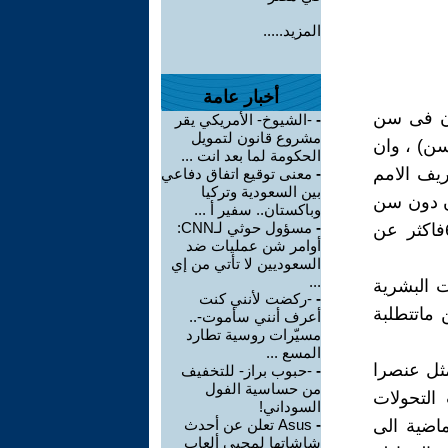
المزيد.....
أخبار عامة
ان فى سن
-
-الشيوخ- الأمريكي يقر
مشروع قانون لتمويل
سن) ، وان
الحكومة لما بعد انت ...
ريف الامم
-
معنى توقيع اتفاق دفاعي
بين السعودية وتركيا
ن دون سن
وباكستان.. سفير أ ...
-
مسؤول حوثي لـCNN:
15عاما عن 30%من اجمالى السكان ولاتزيد نسبة كبار السن عن 65فاكثر عن
أوامر شن عمليات ضد
السعوديين لا تأتي من إي
...
ت البشرية
-
-ركضت لأنني كنت
 ماتتطلبة
أعرف أنني سأموت-..
مسيّرات روسية تطارد
المسع ...
مثل عنصرا
-
-حبوب براز- للتخفيف
من حساسية الفول
 التحولات
السوداني!
ماضية الى
-
Asus تعلن عن أحدث
شاشاتها لمحبي ألعاب