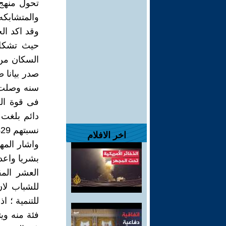
تحول منهج 
والمتشابكه 
وقد اكد الج
نسبتهم 29%.
اخر الافلام
واشار الم
العشر المق
للشباب لان
للتنمية ؛ ا
فئة منه ويت