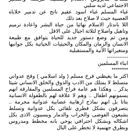
الاجتماعي لديه سلبي
غباء المسلم غباء اسود عقيم ناتج عن تدمير خلاياه
العصبية حيث لا صلاح بعد ذلك
اللا باندثار الاسلام نهائيا من حياة البشر واعادة ترميم
وتاهيل واصلاح لثلاثة اجيال على الاقل
ومن ثم وضع دستور جديد للحياة يتوافق مع طبيعة
الانسان والزمان والمكان والحيثيات الحياتية بكل جوانبها
ومتغيراتها الآنية والمستقبلية
------------
ابناء المسلمين
********
اكثر ما يغيظني فرخ مسلم ( ولد اسلامي ) وقح عدواني
متسلط لا يمتلك من الادب والذوق والخلق الانساني شيئا
يذكر .. وهكذا هم عامة فراخ المسلمين والمفارقة انهم
يسمونهم اطفال .. وهم لا علاقة لهم بالطفولة الانسانية
بتاتا بل انهم نماذج ارهابية عصابية عدوانية مجرمة ..
يتصرفون بشكل فطري تلقائي بكل عدوانية وتسلط
يشيعون الفوضى والخراب والدمار ويسببون الاذى بكل
اشكاله وبشكل احترافي يوحي بانه مخطط ومدروس
وبطرق جهنمية لا تخطر على البال