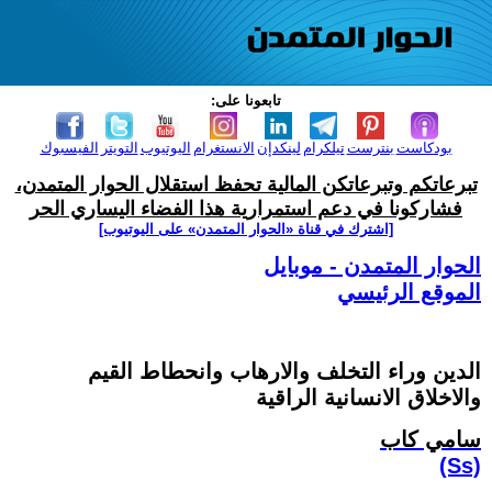
تابعونا على:
بودكاست
بنترست
تيلكرام
لينكدإن
الانستغرام
اليوتيوب
التويتر
الفيسبوك
تبرعاتكم وتبرعاتكن المالية تحفظ استقلال الحوار المتمدن،
فشاركونا في دعم استمرارية هذا الفضاء اليساري الحر
[اشترك في قناة ‫«الحوار المتمدن» على اليوتيوب]
الحوار المتمدن - موبايل
الموقع الرئيسي
الدين وراء التخلف والارهاب وانحطاط القيم
والاخلاق الانسانية الراقية
سامي كاب
(Ss)