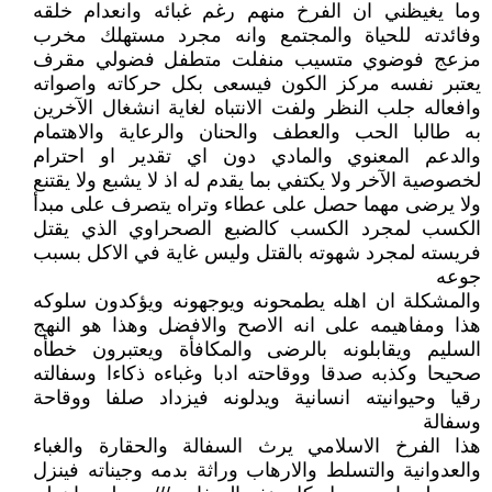
وما يغيظني ان الفرخ منهم رغم غبائه وانعدام خلقه
وفائدته للحياة والمجتمع وانه مجرد مستهلك مخرب
مزعج فوضوي متسيب منفلت متطفل فضولي مقرف
يعتبر نفسه مركز الكون فيسعى بكل حركاته واصواته
وافعاله جلب النظر ولفت الانتباه لغاية انشغال الآخرين
به طالبا الحب والعطف والحنان والرعاية والاهتمام
والدعم المعنوي والمادي دون اي تقدير او احترام
لخصوصية الآخر ولا يكتفي بما يقدم له اذ لا يشبع ولا يقتنع
ولا يرضى مهما حصل على عطاء وتراه يتصرف على مبدأ
الكسب لمجرد الكسب كالضبع الصحراوي الذي يقتل
فريسته لمجرد شهوته بالقتل وليس غاية في الاكل بسبب
جوعه
والمشكلة ان اهله يطمحونه ويوجهونه ويؤكدون سلوكه
هذا ومفاهيمه على انه الاصح والافضل وهذا هو النهج
السليم ويقابلونه بالرضى والمكافأة ويعتبرون خطأه
صحيحا وكذبه صدقا ووقاحته ادبا وغباءه ذكاءا وسفالته
رقيا وحيوانيته انسانية ويدلونه فيزداد صلفا ووقاحة
وسفالة
هذا الفرخ الاسلامي يرث السفالة والحقارة والغباء
والعدوانية والتسلط والارهاب وراثة بدمه وجيناته فينزل