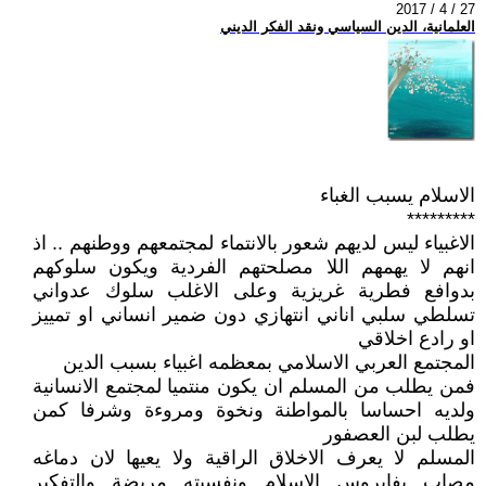
2017 / 4 / 27
العلمانية، الدين السياسي ونقد الفكر الديني
الاسلام يسبب الغباء
*********
الاغبياء ليس لديهم شعور بالانتماء لمجتمعهم ووطنهم .. اذ
انهم لا يهمهم اللا مصلحتهم الفردية ويكون سلوكهم
بدوافع فطرية غريزية وعلى الاغلب سلوك عدواني
تسلطي سلبي اناني انتهازي دون ضمير انساني او تمييز
او رادع اخلاقي
المجتمع العربي الاسلامي بمعظمه اغبياء بسبب الدين
فمن يطلب من المسلم ان يكون منتميا لمجتمع الانسانية
ولديه احساسا بالمواطنة ونخوة ومروءة وشرفا كمن
يطلب لبن العصفور
المسلم لا يعرف الاخلاق الراقية ولا يعيها لان دماغه
مصاب بفايروس الاسلام ونفسيته مريضة والتفكير