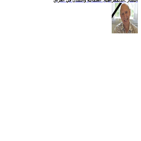
اليسار ,الديمقراطية, العلمانية والتمدن في العراق