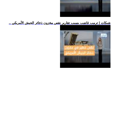
.. شبكات | ترمب غاضب بسبب تقارير نقص مخزون ذخائر الجيش الأمريكي