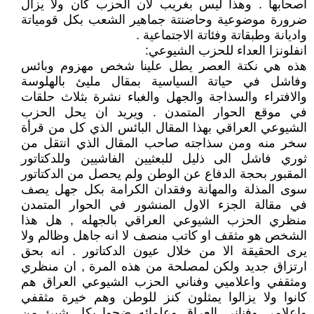
اصحابها . وهذا ليس بغريب لأن الحزب كان ولا يزال
ضرورة موضوعية وحاضنتة جماهير الشعب بكل قومياتة
واديانة وطبقاتة وفئاتة الاجتماعية .
انفلونزا العداء للحزب الشيوعي:
هذه هي نكتة العصر يطل علينا شخص مهزوم وبائس
وفاشل في حياتة السياسية بمقال مليئ بالهلوسة
والافتراء والسذاجة والجهل والغباء نشرة بثلاث حلقات
في موقع الحوار المتمدن . ويريد ان يحل الحزب
الشيوعي العراقي بهذا المقال البائس الذي كل من قرأة
سخر منه ومن سذاجته صاحب المقال الذي انتقل من
ثوري فاشل الى ذليل للبعثيين الفاشيين وللدكتاتور
المقبور بحجة الدفاع عن الوطن ولم يحصل من الدكتاتور
سوى المذلة والمهانة وفقدان الكرامة بكل جهل يصف
في مقالة الجزء الاول المنشور في الحوار المتمدن
منظري الحزب الشيوعي العراقي بالجهله , هل هذا
الشخص هو مثقف او كاتب منصف لا انه جاهل وظالم ولا
يرى الحقيقة الا من خلال عيون الدكتاتور . انه بحق
ارتزاق جديد ولكن لمصلحة من هذه المرة , ان منظري
ومثقفي واعلاميي وفناني الحزب الشيوعي العراق هم
كانوا ولا يزالوا يمثلون كنز للوطن وهم خيرة مثقفي
واعلامي وفناني العراق وعلمائه ضحوا بكل شيئ من