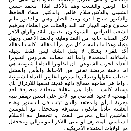
اجل الوطن والشعب وهم بالألاف امثال محمد حسين
الشبيبي والدكتورصلاح خالص والدكتور صفاء الحافظ
والدكتور صباح الدرة وعبد الجبار وهبي والدكتور غانم
حمدون وعبد الجبار عبد الله والمئات من العلماء يعرفهم
الشعب العراقي . الشيوعيون يتقبلون النقد والراي الآخر
لكن المقالة خالية من النقد ومليئة بالحقد الاعمى وجهل
وغباء وهذا ما يتلمسه كل من قرأ المقالة . كاتب المقالة
أكد للقراء بشكل لا يقبل الشك ليس فقط بجهله
واساءاته المتعمدة وانما انه مصاب بفايروس انفلونزا
العداء للحزب الشيوعي , ان انفلونزا العداء للشيوعية هي
اما ذهنية مريضة تعاني من الاحباط واليأس والفشل
فتصاب عقولها وضمائرها بمرض انفلونزا العداء للشيوعية
. واما هي صاحبة مصالح ذاتية فتجند نفسها للارتزاق بأي
وسيلة كانت . واما هي عقلية متخلفة متطرفة لحد
الهمجية لا تجيد التعاطي مع الآخر على اسس ديمقراطية
وحرية الرأي والمعتقد والذي ثبتت في الدستور وهذه
العقلية عادتاً ماتكون متطرفة وتتجحفل مع القوميين
الفاشيين امثال مجرمي البعث او تتجحفل مع الاسلام
السياسي المتطرف او تتبنى الفكر النيوليبرالي وتتجحفل
مع الولايات المتحدة الامريكية .