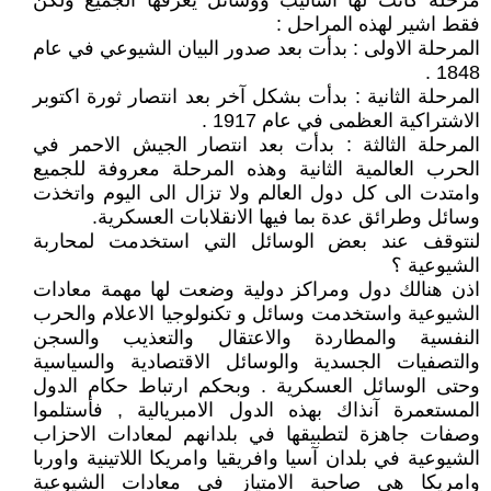
مرحلة كانت لها اساليب ووسائل يعرفها الجميع ولكن
فقط اشير لهذه المراحل :
المرحلة الاولى : بدأت بعد صدور البيان الشيوعي في عام
1848 .
المرحلة الثانية : بدأت بشكل آخر بعد انتصار ثورة اكتوبر
الاشتراكية العظمى في عام 1917 .
المرحلة الثالثة : بدأت بعد انتصار الجيش الاحمر في
الحرب العالمية الثانية وهذه المرحلة معروفة للجميع
وامتدت الى كل دول العالم ولا تزال الى اليوم واتخذت
وسائل وطرائق عدة بما فيها الانقلابات العسكرية.
لنتوقف عند بعض الوسائل التي استخدمت لمحاربة
الشيوعية ؟
اذن هنالك دول ومراكز دولية وضعت لها مهمة معادات
الشيوعية واستخدمت وسائل و تكنولوجيا الاعلام والحرب
النفسية والمطاردة والاعتقال والتعذيب والسجن
والتصفيات الجسدية والوسائل الاقتصادية والسياسية
وحتى الوسائل العسكرية . وبحكم ارتباط حكام الدول
المستعمرة آنذاك بهذه الدول الامبريالية , فأستلموا
وصفات جاهزة لتطبيقها في بلدانهم لمعادات الاحزاب
الشيوعية في بلدان آسيا وافريقيا وامريكا اللاتينية واوربا
وامريكا هي صاحبة الامتياز في معادات الشيوعية