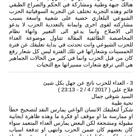
هنالك جبهة وطنية ومشاركة في الحكم والصراع الطبقي
قائم وهذه التجربة تختلف عن التجربة السوفياتية الحزب
الشيوعي البلغاري حضية على شعبية واسعة بسبب
مشاركته لقوى اخرى وايمانة بالتعددية الحزب لا يدعو
الى الاصلاح وانما يدعو الى التغيير وانهاء نظام
المحاصصة الطائفية المقالة تتناول موضوعة العداء
للحزب الشيوعي وانت تحدثت في بداية تعليقك عن فترة
الخمسينات وشعاراتها في تلك الفترة ليس كل شعار رفع
كان من قبل الحزب وانما في كثير من الحالات الجماهير
هي التي ترفع شعارات مسيراتها مع التحيات
3 - العداء للحزب ناتج عن جهل بكل شيئ
فلاح علي ( 2017 / 4 / 2 - 23:13 )
السيد شوقي جمال
تحية طيبة
شكراً لتعليقك الانسان الواعي يمارس النقد لتصحيح خطأ
او ممارسة ما او موقف او فكرة ما وهذه ظاهرة ايجابية
مقبولة ومشجعة لكن البعض يمارس العداء المتعمد سواء
كان بعضهم كان ضمن الحزب وانتهى او تدفعة اسباب