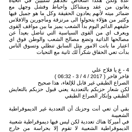
عدة ولكن هكذا اشخاص تجدهم سلبيين في الحياة
يعانون من عقد ومشاكل واحباط وفشل وجهل مع
ضمائر ميته لأنهم يعادون الحقيقة وكل ما هو جميل فيها
وكثير من هؤلاء يتحولوا الى مرتزقة ومأجورين والافلاس
حليفهم الدائم اليوم بدأ الشعب يميز ما بين مواقف القوى
ويعرف اي من القوى السياسية التي تناضل بعيداً عن
مصالحها الذاتية وتضع مصالح الشعب والوطن فوق اي
اعتبار ما باتت الامور مثل السابق تنطلي وتسوق الناس
بدأت تعي الحقاق شكراً لك ثانية مع التحيات
4 - عِ يا فلاح علي
فاخر فاخر ( 2017 / 4 / 3 - 06:32 )
الصراع الطبقي غير قابل للإلغاء، هذا صحيح
لكن شعار حزبكم بالتعددية يعني قبول حزبكم بالتعايش
الطبقي وإنكار الصراع الطبقي
بقي أن تعي أنت وحزبك أن التعددية غير الديموقراطية
الشعبيىة
في أميركا هناك تعددية لكن ليس فيها ديموقراطية شعبية
الديموقراطية الشعبية لا تقوم إلا بحراسة من خارج