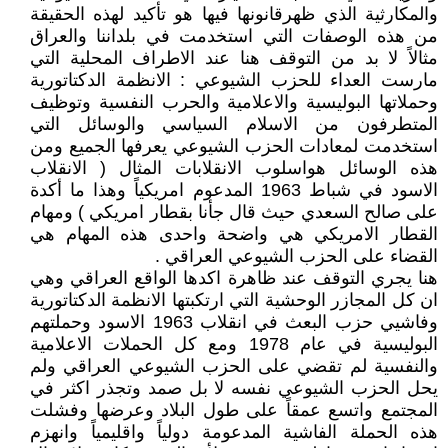
والمكارثية الذي ظهرقانونها فيها هو تأكيد لهذه الحقيقة
من هذه الوصفات التي استخدمت في بلداننا والعراق
مثالاً لا بد من التوقف هنا عند الاطراف المحلية التي
مارست العداء للحزب الشيوعي : الانظمة الدكتاتورية
وحملاتها البوليسية والاعلامية والحرب النفسية وتوظيف
المتطرفون من الاسلام السياسي والوسائل التي
استخدمت لمعادات الحزب الشيوعي يعرفها الجميع ومن
هذه الوسائل هواسلوب الانقلابات المثال ( الانقلاب
الاسود في شباط 1963 المدعوم امريكياً وهذا ما أكدة
على صالح السعدي حيث قال جأنا بقطار امريكي ) ومهام
القطار الامريكي هي واضحة واحدى هذه المهام هي
القضاء على الحزب الشيوعي العراقي .
هنا يجري التوقف عند ظاهرة اكدها الواقع العراقي وهي
ان كل المجازر الوحشية التي ارتكبتها الانظمة الدكتاتورية
وفاشيي حزب البعث في انقلاب 1963 الاسود وحملتهم
البوليسية في عام 1978 ومع كل الحملات الاعلامية
والنفسية لم تقضي على الحزب الشيوعي العراقي ولم
يحل الحزب الشيوعي نفسه لا بل صمد وتجذر اكثر في
المجتمع واتسع عمقاً على طول البلاد وعرضها وفشلت
هذه الحملة الفاشية المدعومة دولياً واقليمياً وانهزم