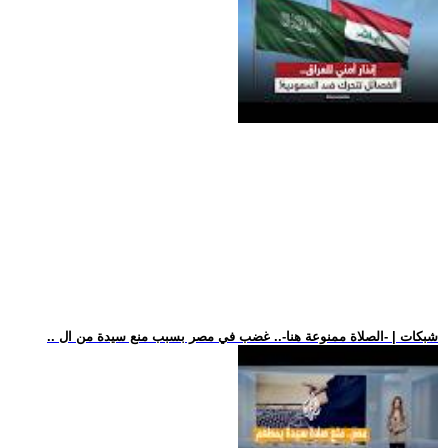
.. شبكات | -الصلاة ممنوعة هنا-.. غضب في مصر بسبب منع سيدة من ال