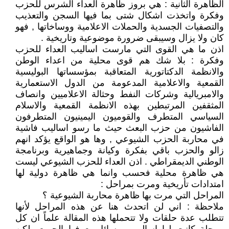
الظاهرة الثانية : هي بروز ظاهرة العداء الشرس للحزب
وفكرة واتخذت اشكال شتى بما فيها السجن والتعذيب
والتصفيات الجسدية والحملات الاعلامية ووساخاتها , فهو
كان ولا يزال وسيبقى ضرورة موضوعية وتاريخية .
اذن ما هي القوى التي مارست اساليب العداء للحزب
وفكرة : بلا شك هم قوى محلية من اعداء الوطن
والانظمة الدكتاتورية المتعاقبة بمؤسساتها البوليسية
القمعية والاعلامية المدعومة من الدول الاستعمارية
والامبريالية وشركات النفط وحثالة الاعلاميين وانصاف
المثقفين المرتبطين بهذه الانظمة القمعية والاسلام
السياسي المتطرف والقوميون اليمينيون المتطرفون
الفاشيون من حزب البعث حيث ما رسو اساليب فاشية
في محاربة الحزب الشيوعي , وها هو الواقع يؤكد انهم
زالو والحزب باقي بفكرة وكيانة وجماهيرية وبرنامجة
الوطني الديمقراطي . اذن العداء للحزب الشيوعي ليست
هي ظاهرة محلية فحسب وانما هي ظاهرة دولية لها
امتدادات تأريخية ومرت بمراحل :
المراحل التي مرت بها ظاهرة محاربة الشيوعية ؟
ملاحظة : اني لن اتحدث هنا عن هذه المراحل لأنها
تتطلب عدة حلقات ولا تتحملها هذه المقالة علماً ان كل