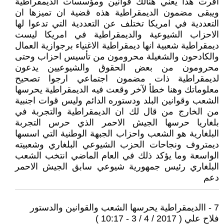
اقرت هذا يعني هنالك قوانين ومؤسسات الديمقراطية
ويبقى مضمون الديمقراطية هذه قضية ان تميزها ان
التعددية في امريكا تختلف عن التعددية التي تدعوا لها
الاحزاب الشيوعية والديمقراطية في امريكا ليست
ديمقراطية شعبية انها ديمقراطية الاغنياء برجوازية العمال
والكادحون والشغيلة محرومون من تأسيس احزاب وحتى
محرومون من بعض الحقوق والشيوعيين يدعون
لديمقراطية ذات مضمون اجتماعي ارجوا تصحيح
معلوماتك وهنا خطأ لآخر وقعت فيه الديمقراطية يحرسها
الشعب وقوانين البلد ودستوره الدائم وليس قوات اجنبية
من الخارج من قال لك ان الديمقراطية والتجربة في
بلغاريا حرسها الجيش الاحمر الذي حرس التجربة
البلغارية هو الشعب واحزاب الجبهة الوطنية التي اسسها
ديمتروف ونجاحات الحزب الشيوعي البلغاري وشعبيته
الواسعة وما يؤكد ذلك في العام الماضي انتخب الشعب
البلغاري رئيس جمهورية شيوعي سابق الجيش الاحمر
دعم
7 - االديمقراطية يحرسها الشعب والقوانين والدستور
فلاح علي ( 2017 / 4 / 3 - 10:17 )