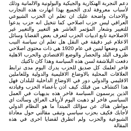
دعم النجربة الهنكارية والجيكية والبولونية والالمانية وذلك
لأسباب معروفة لدى الجميع بهذا انهارت هذه التجارب
والاحداث واضحة عليك ان تعلم ان الحزب الشيوعي
العراقي ليس حزب اصلاحي كما تتخيل انه حزب يدعوا
للتغيير وشعار المؤتمر العاشر هو التغيير والتغيير غير
الاصلاحية تابع ادبيات الحزب لتعرف بعض القضايا وسائل
الاعلام غير دقيقة في النقل هل تعلم ان سياسة النيب
التي وضعها لينين في عام 1920 هي ذات محتوى اصلاحي
ظروف البلد والحصار والوضع الاقتصادي والحرب الاهلية
دفعت البلاشفة لسن هذه السياسة وهذا كان تاكتيك
فاخر لعلمك كل صديق للحزب يدرك اليوم مدى ترابط
العلاقات المحلية بالاوضاع الاقليمية والدولية وللعاملين
الاقليمي والدولي دور في الاوضاع الداخلية للبلدان فهل
هذا اكتشاف من قبلك كيف اذن بأعضاء الحزب وقيادته
الذين يرسمون السياسة فاخر هذه بديهيات في العمل
السياسي فاخر لو ذهبت اليوم لأرياف العراق وسألت اي
مواطن هناك عن سؤالك المبتدأ ما هو النظام الدولي
لأجابك فكيف بحزب سياسي وتبقى مقالتي حول معاداة
الشيوعية والحزب ولم اتطرق لقضايا اخرى في هذه
المقالة