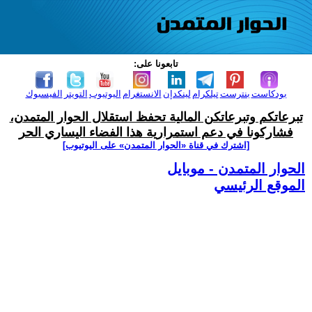
تابعونا على:
بودكاست
بنترست
تيلكرام
لينكدإن
الانستغرام
اليوتيوب
التويتر
الفيسبوك
تبرعاتكم وتبرعاتكن المالية تحفظ استقلال الحوار المتمدن،
فشاركونا في دعم استمرارية هذا الفضاء اليساري الحر
[اشترك في قناة ‫«الحوار المتمدن» على اليوتيوب]
الحوار المتمدن - موبايل
الموقع الرئيسي