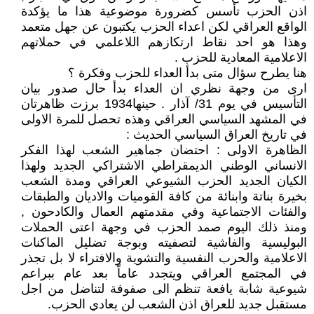
اذن الحزب تأسس كضرورة موضوعية هذا ما يؤكدة
الواقع العراقي لكن اعداء الحزب يكتبون عن جهل متعمد
وهذا هو احد نقاط ارتكازهم اللاعلمي في حملاتهم
الاعلامية المعادية للحزب .
هنا يطرح سؤال متى بدأ العداء للحزب وفكرة ؟
ارى من وجهة نظري ان العداء بدأ حال صدور بيان
التأسيس في يوم 31/ آذار . حينها1934 برزت ظاهرتان
في المشهد السياسي العراقي وهذه تحصل للمرة الاولى
في تاريخ العراق السياسي الحديث :
الظاهرة الاولى : احتضان جماهير الشعب لهذا الفكر
الانساني الوطني الديمقراطي الاشتراكي الجديد ولهذا
الكيان الجديد الحزب الشيوعي العراقي ومدة الشعب
بخيرة بناتة وابنائة من كافة القوميات والاديان والطبقات
والفئات الاجتماعية وفي مقدمتهم العمال والكادحون ,
ومنذ ذلك اليوم صمد الحزب في وجهة اعتى الحملات
البوليسية والفاشية لتصفيته وبوجة تضليل الماكنات
الاعلامية والحرب النفسية والتشوية والافتراء لا بل تجذر
في المجتمع العراقي ويتجدد عاماً بعد عام ببراعم
شيوعية شابة يافعة تنظم الى صفوفة لتناضل من اجل
مستقبل جديد للعراق اذن الشعب لن يعادي الحزب.