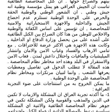
بينهم والصراع حولها . ان كتل المحاصصة الطائفية
تناست ان الجيش العراقي هو يمثل مؤسسة وطنية انه
جيش وطني , ان الشعور الوطني والوطنية الحقة
والحرص على الوحدة الوطنية تستلزم عدم اخضاع
الجيش والداخلية والاجهزة الاستخباراتية والامنية
للمحاصصة , ان تؤسس على اساس الكفائة والوطنية
والاخلاص للوطن من هذا كان الصراع بين الكتل الطائفية
على أشده على من يحصل وزارة الدفاع او الداخلية ,
وكانت هذه الاجهزة هي الاكثر عرضة للاختراقات , مع
تنامي الارهاب والفساد وغياب الامن والامان وانتشار
الميليشيات والمافيات واحتلال داعش لمدن . فغاب الامن
والاستقرار في البلد وهذه احد مخاطر نظام المحاصصة .
هذه المقالة لا تتطلب الدخول في تفاصيل ومعطيات
يعرفها الشعب , وانما لتبيان مرتكزات ومخاطر نظام
المحاصصة على الوحدة الوطنية .
ما يمكن الخروج به من استنتاجات على ضوء التجربة
العراقية :
1- ما أكدته تجربة العراق ان المشكلة والازمات لا تكمن
في الدين والمذهب والقومية ولكن المشكلة تكمن في
جوهر نظام المحاصصة الطائفية والاثنية اي المشكلة
سياسية ترتبط بالمصالح الذاتية لزعماء الكتل واجنداتهم