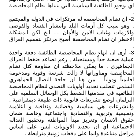
اي بوجود الطائفية السياسية التي يتبناها نظام المحاصصة
.
2- ان نظام المحاصصة له مرتكزات في الدولة والمجتمع
, وهو سبب كل أزمات البلد وانتشار الفساد والفوضى
والازمات وغياب الامن والأمان .... الخ لكن المشكلة
الاخطر ان نظام المحاصصة أصبح مرتكز لتقسيم العراق
.
3- أرى ان انهاء نظام المحاصصة الطائفية دفعة واحدة
عملية صعبة جداً ومستحيلة , رغم تصاعد ضغط الحراك
الجماهيري , ما يمكن ملاحظته ان مقاومة كتل نظام
المحاصصة ومناوراتها لا زالت شرسة وقوية ومدعومة
اقليمياً ودولياً . من هنا ان حاجة النضال الجماهيري
السلمي تتطلب تحديد أولويات التصدي لنظام المحاصصة
الطائفية في مقدمتها الضغط بكل الوسائل السلمية على
البرلمان لوضع تشريعات قانونية ذات طبيعة ديمقراطية .
والتشرعات هي سياسية وقضائية وثقافية و اعلامية
وتعليمية وتربوية واقتصادية واجتماعية وخاصة ضمان
حقوق الانسان وتعزيز مبدأ المواطنة وتحقيق العدالة
الاجتماعية اي ان تحديد الاولويات ليس على اساس
مراحل متباعدة وانما على دفعات زمنية مترايطة .