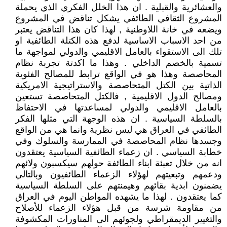
والعشائرية والقبلية . ان هذا الخلل الفكري الذي يحملة
المشروع الثقافي الطائفي يشكل تناقض في المشروع
ويضعه في خانة اللاوطنية , لهذا كان هذا التناقض يعتبر
من احد الاسباب الاساسية لدفع هذه الكتلة الطائفية او
تلك الى الاستقواء بالعامل الاقليمي والدولي لمواجهة ما
تسمية بالخصم الداخلي . وهذا ما اكدتة تجربة نظام
المحاصصة وهذا هو في الواقع ترابط للمصالح الفئوية
الذاتية بين الكتل المتحاصصة والاستراتيجية الامريكية
ومصالح الدول الاقليمية , فالكتل المتحاصصة تستعين
بالعامل الاقليمي والدولي لمساعدتها في الاحتفاظ
بالسلطة السياسية . ان هذه الوجهة التي مثلها الفكر
الطائفي في العراق هي ليس نظرية وانما هي من الواقع
وجسدها نظام المحاصصة في الممارسة والسلوك وفي
خطابة السياسي . ان زعماء الطائفية السياسية يعتقدون
انه من خلال تعبئة ابناء الطائفة حولهم سيكسبون ولائهم
ودعمهم وتبعيتهم لهؤلاء الزعماء الطائفيون وبالتالي
يضمنون ابدية بقائهم وهيمنتهم على السلطة السياسية
كما يعتقدون . لهذا ما يشهده المواطن اليوم في العراق
من مقاومة شرسة من قبل هؤلاء الزعماء للأصلاح
والتغيير الديمقراطي ولجوئهم الى المناورات المكشوفة