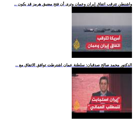
.. واشنطن تترقب اتفاق إيران وعمان وترى أن فتح مضيق هرمز قد يكون
.. الدكتور محمد صالح صدقيان: سلطنة عمان اشترطت توافق الاتفاق مع