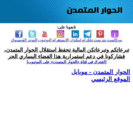
تابعونا على:
بودكاست
بنترست
تيلكرام
لينكدإن
الانستغرام
اليوتيوب
التويتر
الفيسبوك
تبرعاتكم وتبرعاتكن المالية تحفظ استقلال الحوار المتمدن،
فشاركونا في دعم استمرارية هذا الفضاء اليساري الحر
[اشترك في قناة ‫«الحوار المتمدن» على اليوتيوب]
الحوار المتمدن - موبايل
الموقع الرئيسي