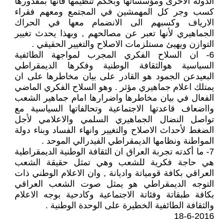
الدولة الاخرى ومؤسساتها وبحكم تنظيمها فأنها بمقدورها
كسب وجر كل المهمشين في المجتمع ومعهم فقراء
الارياف وكسبهم الى الانضمام معها في الحراك
الجماهيري لأنها تعبر عن مصالحهم , وبهذا يحدث تغيير
التوازن ويهيئ مستلزمات الاصلاح والتغيير الحقيقي .
6- ان السلاح الفكري المجرب لمواجهة الطائفية
السياسية هوالثقافة الوطنية وفكرها الديمقراطي
البعيدعن الجمود هو القادر على بيان مخاطرها على ان
يمتلك اعلام جماهيري مؤثر . وهو السلاح الفكري الماضي
الفعال في بيان مخاطرها واضرارها امام جماهير الشعب
وااضعاف قاعدتها الاجتماعية وتحالفاتها السياسية مع
تواصل النضال الجماهيري السلمي والاعلامي لأجل
الضغط لأحداث الاصلاح والتغيير وانهاء الفساد وبناء دولة
المواطنة ونظامها الديمقراطي الفيدرالي الموحد .
7- ما أكدته تجربة العراق ان الثقافة الوطنية الديمقراطية
هي حاجة فكرية للشعب وهي تمثل حقيقة الشعب
العراقي بكافة قومياتة واديانة , وان الاعلام الوطني ذات
التوجه الديمقراطي هو يمثل صوت الشعب العراقي
بكافة طبقاتة وفئاتة الاجتماعية وكادحية بوجه الاعلام
والثقافة الطائفية الخطيرة على الوحدة الوطنية .
18-6-2016