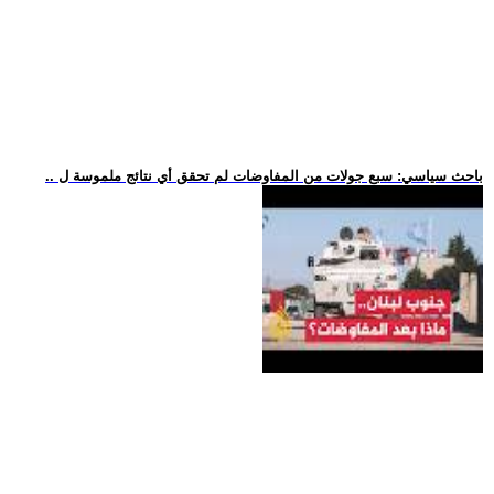
.. باحث سياسي: سبع جولات من المفاوضات لم تحقق أي نتائج ملموسة ل