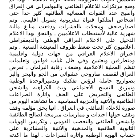
وضع مرتكزات للاعلام الطائفي والنيوليبرالي في العراق
واصبح عدد القنوات الفضائية الطائفية كثير جداً حتى
اشخاص امتلكوا قنواة تلفزيونية بتمويل اقليمي, وتم
اصدارصحف ومجلات بالعشرات ودفعت مبالغ مالية
شهرية عالية لأستقطاب الاعلاميين , والتحق بهذا الاعلام
الدخيل على الاعلام العراقي الوطني والديمقراطي
,اعلاميون كثر تحت ضغط ظروف المعيشة الصعبة , وتم
اختراق الاعلام العراقي من جهات دولية واقليمية
ومتطرفين وبعثيين وفي ظل غياب قوانين وتعليمات
تنظم العملية الاعلامية وضعف رقابة البرلمان , تعرض
العراق لقصف صاروخي عشوائي من الجو والبحر والبر
بصواريخ حاملة لرؤس تفكيك وتدميرالوحدة الوطنية
وتمزيق النسيج الاجتماعي وبث الكراهيه والشحن
الطائفي والتحريض على العنف واثارة الصراعات
الطائفية والاثنية والحزبية السياسية . ما نشاهده اليوم من
صورة للاعلام الطائفي في العراق , انها بحق مؤلمة وقف
ويقف حولها اجندات و ممارسات مبرمجة لصالح الطائفية
والشحن الطائفي والتعصب القومي , وتكريس الهويات
الثانوية الطائفية والمذهبية والاثنية والعشائرية على
حساب الهوية الوطنية واثارة الصراعات , لهذا ما اكدته