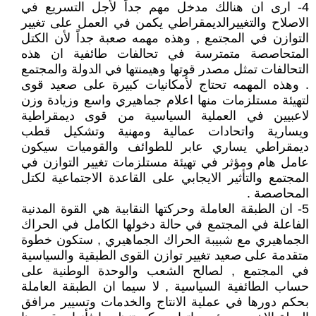
4- ارى ان هنالك مدخل مهم جداً لأجل التسريع في
الاصلاح والتغييرالديمقراطي يكمن في العمل على تغيير
التوازن في المجتمع , وهذه مهمه صعبة جداً لأن الكتل
المتحاصصة متمترسة في تحالفات طائفية ان هذه
التحالفات تمثل مصدر قوتها وهيمنتها في الدولة والمجتمع
. وهذه المهمه تحتاج لأمكانيات كبيرة على صعيد قوى
لتهيئة مستلزمات منها اعلام جماهيري واسع وزيادة وزن
لاعبيين في العملية السياسية من قوى ديمقراطية
ويسارية واتحادات عمالية ومهنية وتشكيل قطب
ديمقراطي يساري عابر للطوائف والقوميات سيكون
عامل هام ومؤثر في تهيئة مستلزمات تغيير التوازن في
المجتمع والتأثير الايجابي على القاعدة الاجتماعية لكتل
المحاصصة .
5- ان الطبقة العاملة وحركتها النقابية هي القوة المدنية
الفاعلة في المجتمع في حالة دخولها الكامل في الحراك
الجماهيري مع شبيبة الحراك الجماهيري , ستكون خطوة
متقدمة على صعيد تغيير توازن القوى الطبقية والسياسية
في المجتمع , لصالح الشعب والوحدة الوطنية على
حساب الطائفية السياسية , لا سيما ان الطبقة العاملة
بحكم دورها في عملية الانتاج والخدمات وتسيير مرافق