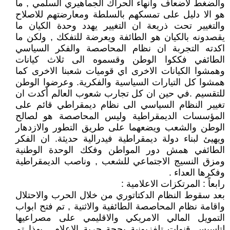
والضغط لأضعاف وانهاء الحراك الجماهيري السلمي , ما
هو الا دليل على تمسكهم بالسلطة ومعارضتهم للاصلاح
والتغيير تحت ذريعة ان التغيير يهدد وحدة الكيان ما
يقصدونه بالكيان هو الطائفة ويعرضة للتفكك , ولكن ما
اكدته التجربة ان نظام المحاصصة والفكر السياسي
الطائفي فككوا الوطن وقسموه الى ثلاث كيانات
وهمشوا الكيانات الاخرى اي قوميات شعبنا الاخرى كما
همشوا كل التيارات السياسية والفكرية. وعرضوا الوطن
للتقسيم .في حين ان كل تجارب شعوب العالم أكدت ان
تغيير النظام السياسي الى نظام ديمقراطي قائم على
المؤسسات الديمقراطية وليس المحاصصة هو لصالح
الوطن والشعب ويضعهما على طريق التطور والازدهار
ويهيئ لبناء دولة ديمقراطية فيدرالية حديثة. ان الفكر
الطائفي همش دور المواطن وفكك الوحدة الوطنية
ومزق النسيج الاجتماعي للشعب , وناصب الديمقراطية
وفكرها العداء .
رابعاً : المرتكزات الاعلامية :
بعد سقوط النظام الدكتاتوري من خلال الحرب والاحتلال
واقامة نظام المحاصصة الطائفية والاثنية , تم فتح ابواب
التمويل المالي الامريكي والاقليمي على مصراعيها
لتاسيس قنوات تلفزيونية بحجة حرية الاعلام . بهذا تم