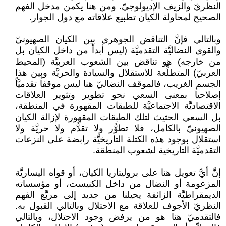
النظريّ والزيف الإديولوجيّ. ومن هنا يكمن مدخل الفهم
الصحيح لمحاولة الكيان تطبيع علاقاته مع دول الجوار.
وبالتالي فإنَّ التناقض الجوهري بين الكيان الصهيونيّ
والقوى النضاليَّة التقدميَّة (ليس أبداً من داخل الكيان بل
من خارجه) هو تناقض بين الشعوب العربيَّة (المحيط
العربيّ) المتطلِّعة للاستقلال والسيادة والحريَّة وبين هذا
الجسم الغريب، فالموقف النضاليّ هنا ليس موقفاً تقدميَّاً
إصلاحياً بمعنى السعي نحو تطوير وتثوير العلاقات
الاقتصاديَّة الاجتماعيَّة للطبقات المقهورة في المنطقة،
بل السعي الحثيث لتلك الطبقات المقهورة لإزالة الكيان
الصهيونيّ بالكامل، فلا تطوُّر ولا تقدُّم ولا حريَّة ولا
استقلال بوجود هذه الكتلة التاريخيَّة رابضة على النزعات
التقدميَّة التاريخية لشعوب المنطقة.
إنَّ أيَّ تعويل هنا على بروليتاريا الكيان، أو قواه اليساريَّة
المزعومة أو النضال من داخل الكنيست، أو مؤسساته
الديمقراطيَّة الزائفة يحيلنا من جديد إلى مربَّع الفهم
النظريّ الأجوف للعلاقة مع الاحتلال وبالتالي القبول به.
فالتقدميّ هنا هو من يرفض وجود الاحتلال، وبالتالي