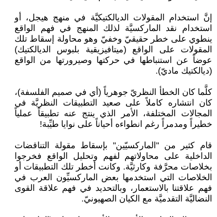
إنَّ استخدام المقولات الديالكتيكيَّة في منهج هيجل، أو
استخدام نقد الماركسيَّة لذلك المنهج في فهم الواقع
ينطوي على خطر حقيقيّ وخفيّ وهو محاولة إسقاط تلك
المقولات على الواقع (ميتافيزيقية بلبوس الديالكتيك)
عوضاً عن استنباطها في حركتها وصيرورتها من الواقع
(ديالكتيك ماديّ).
كلَّما كان الخطأ النظريّ جوهرياً (أي في صميم الفلسفة)،
كان انتشاره كاملاً على صعيد التطبيقات النظريَّة في
المجالات المختلفة، الأمر الذي ينتج عنه تطبيقاً عملياً
خطيراً ومدمراً رغم انطواءه أحياناً على نوايا طيِّبة!
قام كثير من "الماركسيّين" بإسقاط مقولة التناقضات
الداخلية على محاولاتهم لفهم وتحليل الواقع فخرجوا
بخلاصات محرَّفة وكارثيَّة. وكانت أخطر تلك التطبيقات أو
الخلاصات التي استخدمها بعض الماركسيِّون العرب في
فهم علاقتنا بالاستعمار، وبالتحديد في فهم علاقة القوى
النضاليَّة التقدميَّة مع الكيان الصهيونيّ.