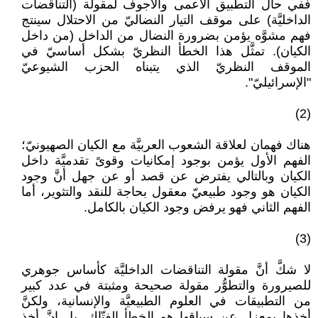
ففي حال التطبيق الأعمى والأجوف لمقولة (التناقضات
الداخليَّة) على موقف التيار النضاليّ من الاحتلال سينتج
فهم مشوَّه يؤمن بضرورة النضال من الداخل (من داخل
الكيان). تمثَّل هذا الخطأ النظريّ بشكل أساسيّ في
الموقف النظريّ الذي يتبناه الحزب الشيوعيّ
"الإسرائيليّ".
(2)
هناك فهمان لعلاقة الشعوب العربيَّة مع الكيان الصهيونيّ؛
الفهم الأول يؤمن بوجود إمكانيات وقوىً تقدميَّة داخل
الكيان وبالتالي يفترض عن قصد أو عن جهل أنَّ وجود
الكيان هو وجود طبيعيّ معقول بحاجة للنقد والتثوير، أما
الفهم الثاني فهو يرفض وجود الكيان بالكامل.
(3)
لا شكَّ أنَّ مقولة التناقضات الداخليَّة كأساس جوهري
للصيرورة والتطوُّر مقولة صحيحة ومثبتة في عدد كبير
من التطبيقات في العلوم الطبيعيَّة والإنسانية، ولكنَّ
أخذها بمعزل عن سياقها هو الخطأ الفتّاك. بل إنَّ أخذ