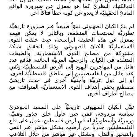
الديالكتيك النظريّ كما هو بمعزل عن صيرورة الواقع
الماديّ الحقيقيَّة لا يعدو عن كونه خطأ فتاكاً آخر.
لم ينمُ الكيان الصهيوني نموّاً طبيعياً عبر صيرورة تاريخيَّة
تطوريَّة لمجتمعات المنطقة، وبالتالي لا يمكن فهمه
بمعزل عن هذه الحقيقة الراسخة، حيث خلقت القوى
الاستعماريَّة الكيانَ الصهيوني وذلك لتحقيق شبكة
مشتركة من مصالح القوى الاستعمارية، والطبقات
المتنفِّذة في الكيان، والرجعيَّة العربيَّة الخائنة. فدُفع عدد
هائل من المهاجرين اليهود إلى الأرض الفلسطينيَّة ونُفي
عدد هائل من الفلسطينيين إلى مناطق فلسطينيَّة أخرى،
أو إلى دول عربيَّة وأجنبيَّة أخرى في حدث تاريخيّ
مصطنع يحقق أهداف القوى الاستعماريَّة المتوافقة مع
مصالح أطراف أخرى.
تبنَّى الكيان الصهيوني تاريخيَّاً على الصعيد الجوهريّ
سياسة مزدوجة، ففي حين حاول خلق جذور وهميَّة
ورمزيَّة وأسطوريَّة له في أرض فلسطين، عمل على قلع
الفلسطينيِّين جذرياً من أرضهم بشكل مباشر عبر النفي
والتهجير والقتل، وبشكل غير مباشر من خلال التلاعب