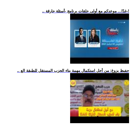
.. غدًا... موعدكم مع أولى حلقات برنامج -أسئلة حارقة-!
.. حفيظ يزوغ: من أجل استكمال مهمة بناء الحزب المستقل للطبقة الع