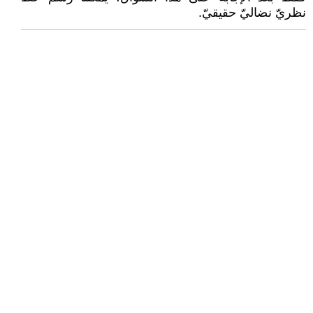
نظريّ نضاليّ حقيقيّ.