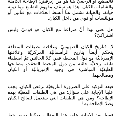
فالمطبِّع أو الرجعيّ هنا هو من (يرفض) الإطاحة الكاملة
والشاملة بالكيان. هذا هو سقف مفهوم التطبيع وما دونه
خيانة، والخيانة تشمل هنا أبسط العلاقات مع فنانين أو
مؤسَّسات أو قوى من داخل الكيان.
هل نعني بهذا أنَّ صراعنا مع الكيان هو قوميّ وليس
اشتراكيّ؟
لا, فتاريخ الكيان الصهيونيّ وعلاقته بطبقات المنطقة
ينحكم أيضاً بتاريخ الرأسماليَّة المركزيَّة وعلاقتها
الإمبرياليَّة مع دول المحيط، ففي كلا الحالتين تمَّ اصطفاء
طبقة رجعيَّة خائنة من دول المحيط التحقت مصالحها
الطبقيَّة المباشرة في وجود الإمبرياليَّة أو الكيان
ومصالحهما.
فبعد التوكيد على الضرورة التاريخيَّة لرفض الكيان، يجب
علينا الإجابة على سؤال: من هي الطبقات المعنيَّة بهذه
الإطاحة؟ ومن هي الطبقات التي ستعمل لصالح الكيان
وضدّ الإطاحة به؟
فقط بعد الإجابة على هذا السؤال، يمكننا رسم خط