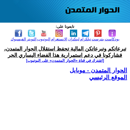
تابعونا على:
بودكاست
بنترست
تيلكرام
لينكدإن
الانستغرام
اليوتيوب
التويتر
الفيسبوك
تبرعاتكم وتبرعاتكن المالية تحفظ استقلال الحوار المتمدن،
فشاركونا في دعم استمرارية هذا الفضاء اليساري الحر
[اشترك في قناة ‫«الحوار المتمدن» على اليوتيوب]
الحوار المتمدن - موبايل
الموقع الرئيسي