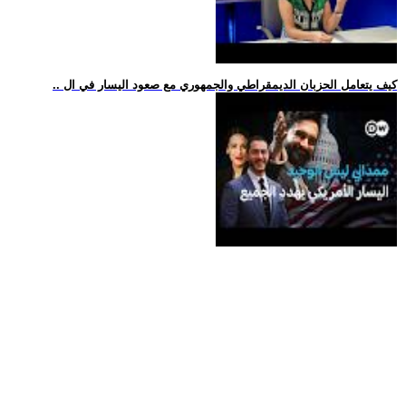
.. كيف يتعامل الحزبان الديمقراطي والجمهوري مع صعود اليسار في ال