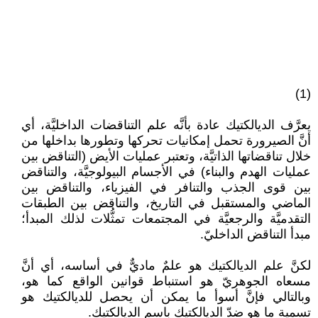
(1)
يعرَّف الديالكتيك عادة بأنَّه علم التناقضات الداخليَّة، أي
أنَّ الصيرورة تحمل إمكانيات تحركها وتطورها بداخلها من
خلال تناقضاتها الذاتيَّة، وتعتبر عمليات الأيض (التناقض بين
عمليات الهدم والبناء) في الأجسام البيولوجيَّة، والتناقض
بين قوى الجذب والتنافر في الفيزياء، والتناقض بين
الماضي والمستقبل في التاريخ، والتناقض بين الطبقات
التقدميَّة والرجعيَّة في المجتمعات تمثُّلات لذلك المبدأ؛
مبدأ التناقض الداخليّ.
لكنَّ علم الديالكتيك هو علمٌ ماديٌّ في أساسه، أي أنَّ
مسعاه الجوهريّ هو استنباط قوانين الواقع كما هو،
وبالتالي فإنَّ أسوأ ما يمكن أن يحصل للديالكتيك هو
تسمية ما هو ضدّ الديالكتيك باسم الديالكتيك.