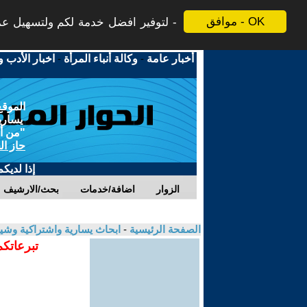
موافق - OK
لتوفير افضل خدمة لكم ولتسهيل عملي
أخبار عامة
-
وكالة أنباء المرأة
-
اخبار الأدب و
الموقع
يسارية
"من أج
حاز ال
إذا لديك
الزوار
اضافة/خدمات
بحث/الارشيف
الصفحة الرئيسية
-
ابحاث يسارية واشتراكية وشي
تبرعاتكم