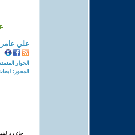
ع
علي عامر
الحوار المتمدن-العدد: 5370 - 16
المحور: ابحاث
جاء رد لين