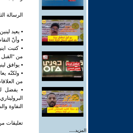
الرسالة الثانية (24 كانون ال
• يعيد لينين توكيده 
• وأنّ النقاط من 8-10 نموذجية با
• كتبت ايني
من "القبل ب
• يوافق لين
• ولكنّه يع
من العلاقات
• يفضل لي
البروليتاري
النقاوة وال
تعليقات من
المزيد.....