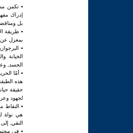
• تكمن مش
إدراك مفهوم
بل ومناقضاً 
• طريقة ال
بمعزل عن 
• البرجوازي
الخيانة وا
الجسد, وعبو
• أمّا الحر
هذه الطبقة
حقيقة حياتن
لجهود وعرق 
هي نواة لب
النقي, إلى
• في مجتمع