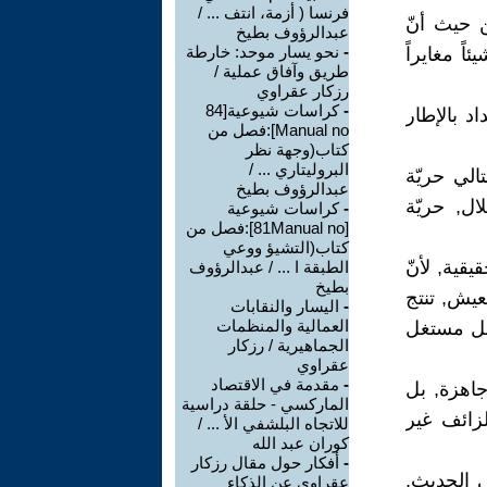
فرنسا ( أزمة، انتف ... /
 حيث أنّ
عبدالرؤوف بطيخ
-
نحو يسار موحد: خارطة
اً مغايراً
طريق وآفاق عملية /
رزكار عقراوي
-
كراسات شيوعية[84
د بالإطار
Manual no]:فصل من
كتاب(وجهة نظر
البروليتاري ... /
الي حريّة
عبدالرؤوف بطيخ
ال, حريّة
-
كراسات شيوعية
[81Manual no]:فصل من
كتاب(التشيؤ ووعي
يقية, لأنّ
الطبقة ا ... / عبدالرؤوف
بطيخ
عيش, تنتج
-
اليسار والنقابات
العمالية والمنظمات
ائل مستغل
الجماهيرية / رزكار
عقراوي
-
مقدمة في الاقتصاد
ي جاهزة, بل
الماركسي - حلقة دراسية
لزائف غير
للاتجاه البلشفي الأ ... /
كوران عبد الله
-
أفكار حول مقال رزكار
ي الحديث,
عقراوي عن الذكاء