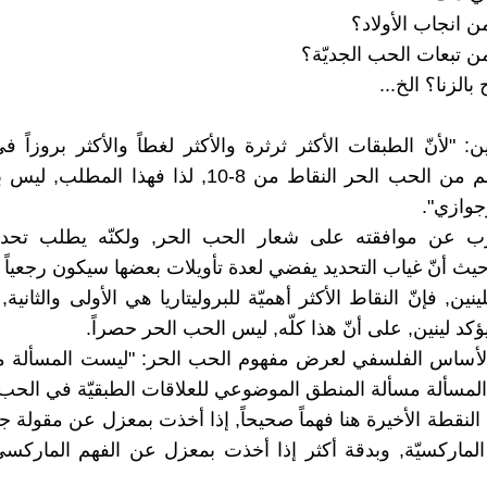
ن: "لأنّ الطبقات الأكثر ثرثرة والأكثر لغطاً والأكثر بروزاً 
الراهن تفهم من الحب الحر النقاط من 8-10, لذا فهذا الم
رجوازي".
رب عن موافقته على شعار الحب الحر, ولكنّه يطلب تحديدا
ث أنّ غياب التحديد يفضي لعدة تأويلات بعضها سيكون رجعياً با
ينين, فإنّ النقاط الأكثر أهميّة للبروليتاريا هي الأولى والثانية, 
الأساس الفلسفي لعرض مفهوم الحب الحر: "ليست المسألة ما
ّما المسألة مسألة المنطق الموضوعي للعلاقات الطبقيّة في الحب"
النقطة الأخيرة هنا فهماً صحيحاً, إذا أخذت بمعزل عن مقولة جد
لماركسيّة, وبدقة أكثر إذا أخذت بمعزل عن الفهم الماركس