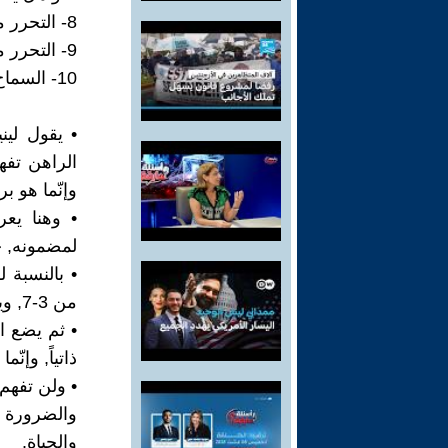
8- التحرر من انجاب الأولاد؟
9- التحرر من تبعات الحب الجديّة؟
10- السماح بالزنا؟ الخ...
• يقول ليني
وإنّما هو ب
• وهنا يع
لمضمونه, حي
• بالنسبة لل
من 3-7, ويؤكد لينين, على أنّ هذا كلّه, ليس الحب الحر حصراً.
• ثم يضع 
ذاتياً, وإن
• ولن تفهم 
والضرورة ا
والحياة.