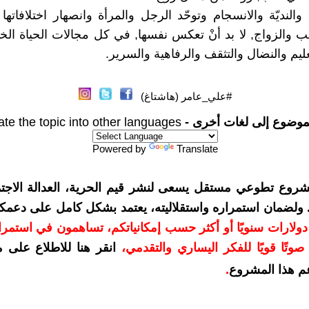
 والنديّة والانسجام وتوحّد الرجل والمرأة وانصهار اختلافاته
ب والزواج, لا بد أنْ تعكس نفسها, في كل مجالات الحياة الخ
ليم والنضال والتثقف والرفاهية والسرير.
#علي_عامر (هاشتاغ)
موضوع إلى لغات أخرى -
ate the topic into other languages
Powered by
Translate
شروع تطوعي مستقل يسعى لنشر قيم الحرية، العدالة الاجتم
. ولضمان استمراره واستقلاليته، يعتمد بشكل كامل على دعمك
دعمكم بمبلغ 10 دولارات سنويًا أو أكثر حسب إمكانياتكم، تساهمون في استم
وتًا قويًا للفكر اليساري والتقدمي
،
انقر هنا للاطلاع على 
م هذا المشروع
.