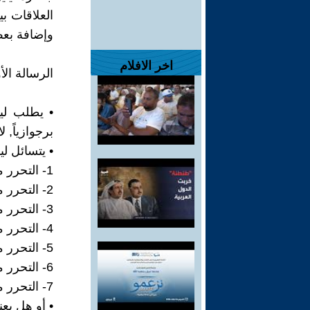
العلاقات ب
وإضافة بعض
اخر الافلام
الرسالة الأولى (15 كانون ا
• يطلب لين
برجوازياً, 
• يتسائل ل
1- التحرر من الحسابات الماديّة (الماليّة) في الحب؟
2- التحرر من الهموم الماليّة؟
3- التحرر من الآراء المسبقة الدينية؟
4- التحرر من النواهي الأبويّة؟
5- التحرر من آراء المجتمع المسبقة؟
6- التحرر من البيئة الخسيسة (الفلاحيّة, البرجوازية الصغيرة, المثقفة البرجوازية)؟
7- التحرر من عراقيل القانون والمحاكم؟
• أو هل يع