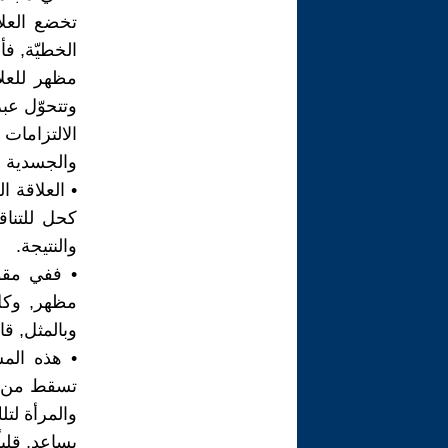
تخضع العلا
الخطيّة, فأ
مظهر للعلا
وتتحوّل عب
الالتزامات
والجسدية أ
• العلاقة ا
كحل للتناق
والنتيجة.
• ففي مقو
مظهر, وكل 
وبالمثل, ق
• هذه المس
تسقط من ال
والمرأة لتل
بساعد, قلب