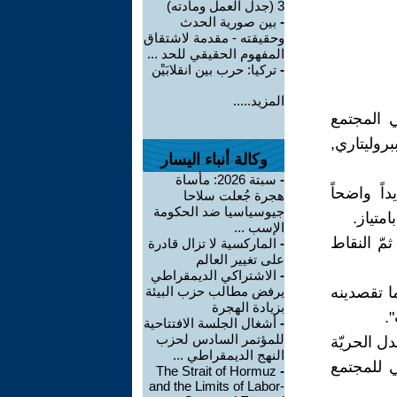
3 (جدل العمل ومادته)
-
بين صورية الحدث
وحقيقته - مقدمة لاشتقاق
المفهوم الحقيقي للحد ...
-
تركيا: حرب بين انقلابَيْن
المزيد.....
في المجتمع
طلب, ليس ببروليتاري,
وكالة أنباء اليسار
-
سبتة 2026: مأساة
ً واضحاً
هجرة جُعلت سلاحا
جيوسياسيا ضد الحكومة
متياز.
الإسب ...
ثمّ النقاط
-
الماركسية لا تزال قادرة
على تغيير العالم
-
الاشتراكي الديمقراطي
 تقصدينه
يرفض مطالب حزب البيئة
بزيادة الهجرة
.
-
أشغال الجلسة الافتتاحية
للمؤتمر السادس لحزب
ل الحريّة
النهج الديمقراطي ...
ي للمجتمع
The Strait of Hormuz
-
and the Limits of Labor-