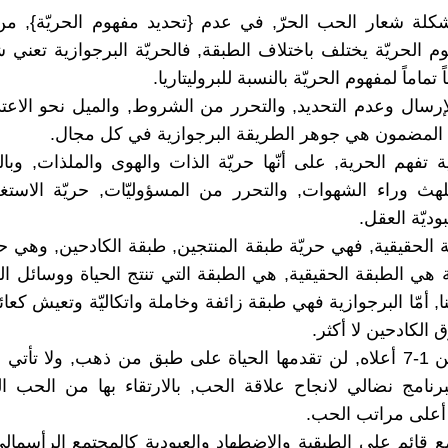
كلة شعار الحب الحرّ, في عدم {تحديد مفهوم الحريّة}, من
 الحريّة يختلف باختلاف الطبقة, فالحريّة البرجوازية تعني شيئ
تماماً لمفهوم الحريّة بالنسبة للبروليتاريا.
إرسال وعدم التحديد, والتحرر من الشروط, والميل نحو الاعتدا
المضمون هي جوهر الطريقة البرجوازية في كل مجال.
ة تفهم الحرية, على أنّها حريّة الذات والهوى والملذات, وبالت
للهث وراء الشهوات, والتحرر من المسؤوليّات, حريّة الاستغل
ديّة العقل.
ية الحقيقية, فهي حريّة طبقة المنتجين, طبقة الكادحين, وهي حق
 هي الطبقة الحقيقية, هي الطبقة التي تنتج الحياة ووسائل ال
ا, أمّا البرجوازية فهي طبقة زائفة وخاملة واتكاليّة وتعيش كع
الكادحين لا أكثر.
• النقاط من 1-7 أعلاه, لن تقدمها الحياة على طبق من ذهب, ولا تأت
رنامج نضالي لانجاح علاقة الحب, بالارتقاء بها من الحب ا
 أعلى مراتب الحب.
 قائم على الطبقية والاضطهاد والعبودية كالمجتمع الرأسمال