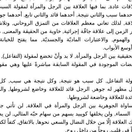
قات عادة, بما فيها العلاقة بين الرجل والمرأة لمقولة السبب
حدهما سبب والثاني نتيجة, أحدهما قائد والثاني تابع, أحدهما جو
قة, لذلك تعاني معظم العلاقات من التمزق الروحاني, وتلا
ر الزمن إلى علاقة جافّة إجرائية, خاوية من الحقيقة والمعنى,
 والهموم, والاعتبارات الماديّة والجسديّة, مما يفتح للخيانة
وسع الأبواب.
لحقيقية بين الرجل والمرأة, لا بد وأنْ تخضع لمقولة (التفاعل),
ضات الموجودة في المقولة السابقة مباشرةً عليها وهي مقو
لة التفاعل, كل سبب هو نتيجة, وكل نتيجة هي سبب, كل
مظهر له جوهر, الرجل قائد للعلاقة وخاضع لشروطها, والمر
ائدة للعلاقة وخاضعة لشروطها.
اواة الجوهرية بين الرجل والمرأة في العلاقة, لن تأتي ج
سماء, ولن يخلقها كويبيد بسهم من سهام حبّه المثالي, لن 
ك العلاقة إلّا من خلال النضال والسعي نحوها, بالاتفاق, كتفاً لك
اً في قلب, روحاً من داخل روح.