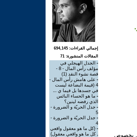
إجمالي القراءات: 694,145
المقالات المنشورة: 71
-
الجدل الهيجلي في
مؤلف رأس المال - 8 -
قصة نشوء النقد (1)
-
على هامش رأس المال -
4 (قيمة البضاعة ليست
في جسدها بل فيما ي ...
-
ما هو الحساء البائس
الذي رفضه لينين؟
-
جدل الحريّة و الضرورة -
5
-
جدل الحريّة و الضرورة -
4
-
{كل ما هو معقول واقعي
, كل ما هو واقعي معقول}
ّة, بخصوص