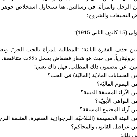
ين الرجل والمرأة, في رسالتين, هنا سنحاول استخلاص جوهر ا
 التعليقات والشروح:
لثاني 1915):
ين حذف الفقرة الثالثة: "المطالبة للمرأة بالحب الحر", ويعتب
لا بروليتارياً, من حيث هو شعار فضفاض يحمل دلالات متناقضة.
ينين, عن مضمون ذلك المطلب, فهل ذاك يعني:
ني ذلك: