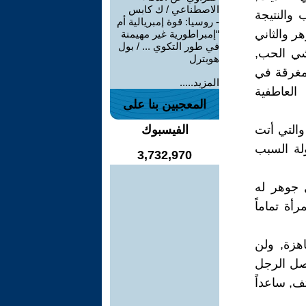
الاصطناعي / ك كابس
 والنتيجة
-
روسيا: قوة إمبريالية أم
هر والثاني
“إمبراطورية غير مهيمنة
في طور التكوي ... / بول
شي الحب,
هوبترل
 مغرقة في
المزيد.....
 العاطفية
المعجبين بنا على
 والتي أتت
الفيسبوك
لة السبب
3,732,970
 جوهر له
أة تماماً
اهزة, ولن
يصل الرجل
تف, ساعداً