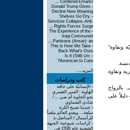
Centered Emanci ...
Donald Trump Gives
-
Decline New Meaning
Shelves Go Dry,
-
Services Collapse, Anti-
Rights Forces Surge ...
The Experience of the
-
Iraqi Communist
Partisans (Ansar): an ...
This is How We Take
-
ة ونقاوة"
Back What’s Ours
Is It (Still) Un-
-
American to Care?
دنسة.
المزيد.....
رية ونقاوة
كتب ودراسات
-
الإنسانيّة على حافة
 بالزواج
الهاوية : السير القسري
ليلاً على
نحو الخاوية أم صي ... /
شادي الشماوي
-
عندما تصبح الكرة
سلعة… ويغدو العالم ملعباً
للرأسمال / المناضل-ة
-
كراسات شيوعية: الجبهة
الشعبية عام 1936 في