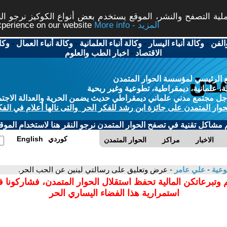
ة التصفح والنشر، الموقع يستخدم بعض أنواع الكوكيز نرجو النق
More info - المزيد
experience on our website
الفن
-
وكالة أنباء اليسار
-
وكالة أنباء العلمانية
-
وكالة أنباء العمال
-
وكا
الاقتصاد
-
اخبار الطب والعلوم
 الرئيسي لمؤسسة الحوار المتمدن
، علمانية، ديمقراطية، تطوعية وغير ربحية
ل مجتمع مدني علماني ديمقراطي حديث يضمن الحرية والعدالة الاجتم
حوار المتمدن على جائزة ابن رشد للفكر الحر والتى نالها أعلام في الفك
م مشاكل تقنية في تصفح الحوار المتمدن نرجو النقر هنا لاستخدام الموقع
كوردي
English
الاخبار
مراكز
الحوار المتمدن
وعية
-
علي عامر
- عرض وتعليق على رسالتي لينين عن الحب الحر.
 وتبرعاتكن المالية تحفظ استقلال الحوار المتمدن، فشاركونا 
استمرارية هذا الفضاء اليساري الحر