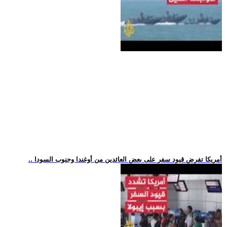
.. أمريكا تفرض قيود سفر على بعض العائدين من أوغندا وجنوب السودا