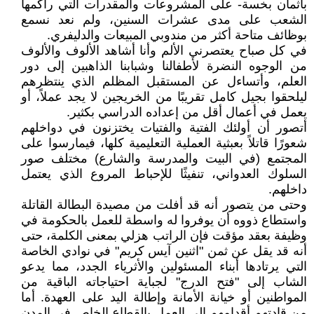
بأثمان بخسة- على المشروعات والمقدرات التي راكمها
الشعب على مدى عشرات السنين، ولم نعد نسمع
بوظائف متاحة أكثر من مندوبي المبيعات والدليفري.
في كل صباح يعتصرني الألم وأنا أشاهد الألوف والألوف
من الوجوه النضرة لأطفالنا وشبابنا الذاهبين إلى دور
العلم، وأتساءل عن المستقبل المظلم الذي ينتظرهم
ليلحقوا بجيل كامل تقريبًا من الخريجين لا يجد عملاً، أو
يعمل في أعمال أقل من إعداده الدراسي بكثير.
أتصور أن أولئك الفتية والفتيات يختزنون في دواخلهم
شعورًا قاتلاً بعبثية العملية التعليمية كلها، فيمارسوا على
المجتمع (في البيت والمدرسة والشارع) مختلف صور
السلوك العدواني، تنفيثًا للإحباط المروع الذي يعتمل
داخلهم.
وحتى من يتصور أنه قد أفلت من مصيدة البطالة القاتلة
واستطاع ذووه أن يوفروا له واسطة للعمل بالحكومة في
وظيفة بعقد مؤقت فإن الراتب هزلي بمعنى الكلمة، حتى
أنه قد يقل عن ثمن "اثنين آيس كريم" في نوادي الخاصة
التي يرتادها أبناء المسئولين والأثرياء الجدد، مما يدعو
الشاب إلى "فتح الدرج" لجباية احتياجاته الباقية من
المواطنين أو خيانة الأمانة وإطالة اليد على العهدة. أما
من قادتهم أقدامهم إلى العمل بالقطاع الخاص في المدن