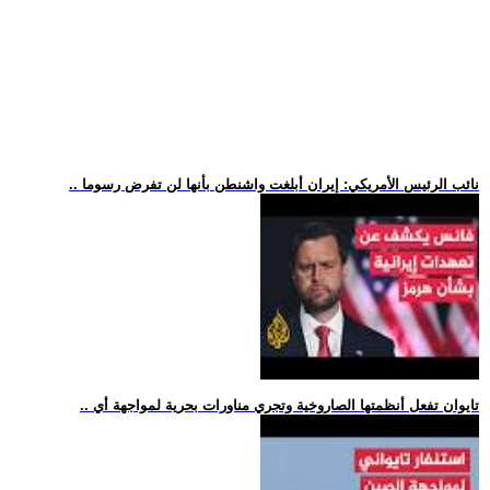
.. نائب الرئيس الأمريكي: إيران أبلغت واشنطن بأنها لن تفرض رسوما
.. تايوان تفعل أنظمتها الصاروخية وتجري مناورات بحرية لمواجهة أي