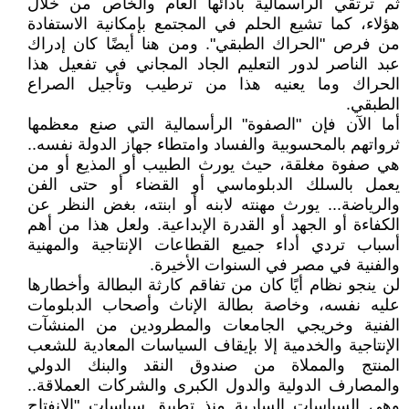
ثم ترتقي الرأسمالية بأدائها العام والخاص من خلال
هؤلاء، كما تشيع الحلم في المجتمع بإمكانية الاستفادة
من فرص "الحراك الطبقي". ومن هنا أيضًا كان إدراك
عبد الناصر لدور التعليم الجاد المجاني في تفعيل هذا
الحراك وما يعنيه هذا من ترطيب وتأجيل الصراع
الطبقي.
أما الآن فإن "الصفوة" الرأسمالية التي صنع معظمها
ثرواتهم بالمحسوبية والفساد وامتطاء جهاز الدولة نفسه..
هي صفوة مغلقة، حيث يورث الطبيب أو المذيع أو من
يعمل بالسلك الدبلوماسي أو القضاء أو حتى الفن
والرياضة... يورث مهنته لابنه أو ابنته، بغض النظر عن
الكفاءة أو الجهد أو القدرة الإبداعية. ولعل هذا من أهم
أسباب تردي أداء جميع القطاعات الإنتاجية والمهنية
والفنية في مصر في السنوات الأخيرة.
لن ينجو نظام أيًا كان من تفاقم كارثة البطالة وأخطارها
عليه نفسه، وخاصة بطالة الإناث وأصحاب الدبلومات
الفنية وخريجي الجامعات والمطرودين من المنشآت
الإنتاجية والخدمية إلا بإيقاف السياسات المعادية للشعب
المنتج والمملاة من صندوق النقد والبنك الدولي
والمصارف الدولية والدول الكبرى والشركات العملاقة..
وهي السياسات السارية منذ تطبيق سياسات "الانفتاح