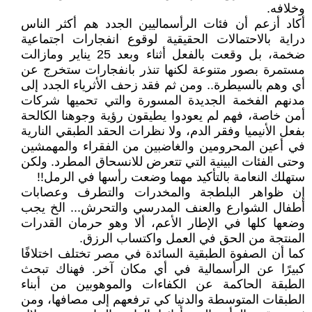
وخلافه.
أكاد أزعم أن فئات الرأسماليين الجدد هم أكثر الناس
دراية بالاحتمالات الحقيقية لوقوع انفجارات اجتماعية
ضخمة، بل وقعت بالفعل أثناء وبعد 25 يناير ومازالت
مستمرة بصور متنوعة لكنها تنذر بانفجارات ستخرج عن
أي وهم بالسيطرة.. ومن ثم فقد زحف الأثرياء الجدد إلى
مدنهم الفخمة الجديدة المسورة والتي تحميها شركات
أمن خاصة، فهم لم يعودوا يطيقون رؤية وجوهنا الكالحة
بفعل الأنيميا وفقر الدم، ولا نظرات الحقد الطبقي النارية
في أعين المحرومين والغاضبين من الفقراء والمهمشين
وحتى الفئات البينية التي تتعرض للانسحاق المطرد. ولكن
ستهلك النعامة بالتأكيد مهما وضعت رأسها في الرمل!!
إن ظواهر البلطجة والمخدرات والتطرف وعصابات
أطفال الشوارع والعنف المدرسي والتحرش... الخ يجب
وضعها كلها في الإطار الأعم، ألا وهو حرمان القدرات
المنتجة من الحق في العمل واكتساب الرزق.
كما أن الصفوة الطبقية السائدة في مصر تختلف اختلافًا
كبيرًا عن الرأسمالية في أي مكان آخر. فهناك تبحث
الطبقة الحاكمة عن الكفاءات والموهوبين من أبناء
الطبقات المتوسطة والدنيا كي ترفعهم إلى مصافها، ومن