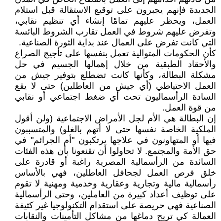
الجديدة فإنهم يجبرون على توقيع الاستقالة قبل استلام
العمل، ويحظر عليهم تمامًا إنشاء أي تنظيم نقابي،
وتفرض عليهم شروط في العمل تقارب الشروط البائسة
التي كانت تفرض على العمال عند بداية الثورة الصناعية.
كأن الحكومات المتوالية تعمل بنفسها على تأجيج الصراع
والأحقاد الطبقية من خلال إهمالها الجسيم في حل
مشكلة البطالة، وكأنها كانت تضطلع بتوفير جيش من
العمل الاحتياطي (أي جيش من العاطلين) حتى لا يقع
السادة الرأسماليون تحت أي ضغط اجتماعي أو نقابي
من قوة العمل.
إن البطالة هي الأم لجل الأمراض الاجتماعية (ولن أقول
الملكية الخاصة نفسها حتى لا أتهم بالغلو) والمتسببون
فيها أو المتهاونون في علاجها يرتكبون "أم الجرائم" في
حق الأمة والمجتمع. لا تحاولوا أن تقنعونا بأن هذه الفئات
السائدة من الرأسمالية المصرية راغبة أو قادرة على
خلق فرص العمل لجحافل العاطلين، فهي بالأساس
رأسمالية مالية وتجارية وعقارية وخدمية ومهنية لا تقوم
على توظيف أعداد كبيرة من العاملين، وحتى الرأسمالية
الصناعية فهي حريصة على استقدام التكنولوجيا غير كثيفة
العمالة كي تريح دماغها من مشاكل التأمينات والنقابات