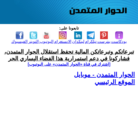
تابعونا على:
بودكاست
بنترست
تيلكرام
لينكدإن
الانستغرام
اليوتيوب
التويتر
الفيسبوك
تبرعاتكم وتبرعاتكن المالية تحفظ استقلال الحوار المتمدن،
فشاركونا في دعم استمرارية هذا الفضاء اليساري الحر
[اشترك في قناة ‫«الحوار المتمدن» على اليوتيوب]
الحوار المتمدن - موبايل
الموقع الرئيسي