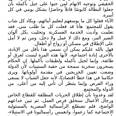
الحقيقي وتوجيه الاتهام لمن جنوا على جيل بأكمله بأن
جعلوا البطالة كابوسًا قاتلاً وحاضرًا بشكل يومي في كل
أسرة.
الآباء فعلوا كل ما بوسعهم لتعليم أبنائهم، ويكاد كل شاب
يقول للمجتمع: هأنا قد فعلت كل ما طلب مني، فقد
تعلمت وأديت الخدمة العسكرية وتحليت بكل ألوان
الصبر المر، ومع ذلك لا عمل ولا دخل، ومن ثم لا أمل
على الإطلاق في مسكن أو زواج أو أطفال.
فهل بالله عليكم يمكن أن نسمي هذا بأقل من الإبادة،
بالأحرى إبادة اجتماعية، لأنها هذه المرة ليست لعرق أو
طائفة، وإنما لجيل بأكمله ولطبقات بأكملها. إن الحكام
يسخرون سخرية سمجة من حقبة الستينيات لأن الدولة
وضعت تعيين الخريجين في مقدمة أولوياتها. ويرى
حكامنا في هذا خطأ اقتصاديًا، لأنه جعل الشباب لا يسعى
وراء الفرص وإنما ينتظر أن تأتي إليه من أعلى، من
الدولة والمجتمع.
لقد وعدونا بأن إطلاق الحريات المطلقة للقطاع الخاص
ورجال الأعمال ستخلق فرص العمل، ثم تبين خداعهم
الواضح، فلم تضطلع الرأسمالية المصرية بالمسئولية
الاجتماعية كما زعموا، وانغمس رأسماليونا في الاستيلاء-