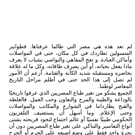
لم تعد هذه هي مصر التي طالما عرفناها. فطوابير
المتسولين تطاردك في كل مكان، حتى في المواصلات
وأماكن العبادة. و تعج المقاهي والنواصي بشباب لا يعرف
ماذا يفعل بحياته، أو أين يصرف طاقاته، وكل ما له علاقة
بحاضره ومستقبله شديد الكآبة والقتامة. أزعم أن الأمور
لم تصل إلى هذا الحد حتى في أظلم مراحل التاريخ
المعاصر لوطننا.
الجميع يشكو من تغير طباع المصريين الذي عرفوا تاريخيًا
بالوداعة والطيبة والمرح والتعاون وحب العمل. فالغلظة
والقبح يطارداننا في الشوارع والمكاتب والمواصلات
وحتى الإعلام. وما أسهل أن يستضيف التلفزيون
الحكومي طبيبًا نفسيًا أو عالم اجتماع لتجود قريحته بشتى
أنواع التفاسير والتباكي على تغير طباع المصريين دون أن
يجرؤ واحد فقط على وضع إصبعه على الجرم أو الجرح