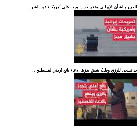
.. الخبير بالشأن الإيراني مختار حداد: يجب على أمريكا تنفيذ الشر
.. يد تسعى للرزق وقلبٌ ينبضُ بغزة.. دعاء بائع أردني لفسطين