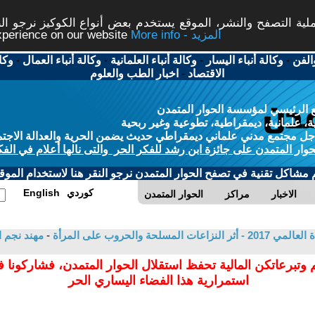
ة التصفح والنشر، الموقع يستخدم بعض أنواع الكوكيز نرجو النق
More info - المزيد
experience on our website
الفن
-
وكالة أنباء اليسار
-
وكالة أنباء العلمانية
-
وكالة أنباء العمال
-
وكا
الاقتصاد
-
اخبار الطب والعلوم
 الرئيسي لمؤسسة الحوار المتمدن
، علمانية، ديمقراطية، تطوعية وغير ربحية
ل مجتمع مدني علماني ديمقراطي حديث يضمن الحرية والعدالة الاجتم
حوار المتمدن على جائزة ابن رشد للفكر الحر والتى نالها أعلام في الفك
م مشاكل تقنية في تصفح الحوار المتمدن نرجو النقر هنا لاستخدام الموقع
كوردي
English
الاخبار
مراكز
الحوار المتمدن
-
مهند نجم 
 وتبرعاتكن المالية تحفظ استقلال الحوار المتمدن، فشاركونا 
استمرارية هذا الفضاء اليساري الحر