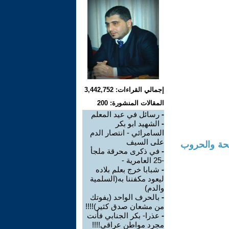
إجمالي القراءات: 3,442,752
المقالات المنشورة: 200
-
رسائل في عيد المعلم
-
الشهيد ابو بكر
السامرائي - انتصار الدم
على السيف
- أثر النزاعات المسلحة والحروب
-
في ذكرى محرقة ملجأ
-25 العامرية -
-
شبابا خرج بعلم بلاده
ليعود مكفننا به(السلمية
والدم)
-
بالحرف الواحد (يفوتك
من مشعان صدق كثير)!!!!
-
عذرا- بكر الجنابي فأنت
مجرد مواطن عراقي!!!!