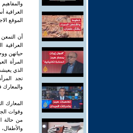
والمفاهيم
العراقية أ
الموقع الاج
أن التمعن 
العراقية 
حياتهن ووج
المرأة ال
الذي يعيشه
تجد المرأة
والمعارك 
المعارك ال
وقوات الج
من حالة ال
والأطفال، 