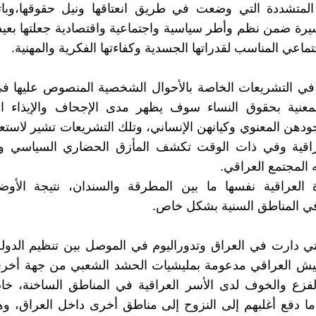
 المتشددة التي وضعت في طريق انعتاقها ونيل حقوقها،وبات
سيرة ضمن نظم وأطر سياسية واجتماعية واقتصادية جعلتها بعي
تماعي المناسب لقدراتها الجسدية وكفاءتها الفكرية والمهنية.
في التشريعات الخاصة بالأحوال الشخصية المنصوص عليها في
المعنية بحقوق النساء سوف يظهر مدى الإجحاف والإيذاء ا
ودهن المعنوي وكيانهن الإنساني، وتلك التشريعات تشير لاستع
عراقية وفي ذات الوقت تكشف المأزق الحضاري السياسي وا
 المجتمع العراقي.
 العراقية نفسها ما بين المطرقة والسندان، نتيجة الأوضا
في المناطق السنية بشكل خاص.
تي دارت في العراق وتدوراليوم في الموصل بين تنظيم الدو
يش العراقي مدعومة بمليشيات الحشد الشعبي من جهة أخر
فزع والخوف لدى الأسر العراقية في المناطق الساخنة، خاص
ما دفع أغلبهم إلى النزوح إلى مناطق أخرى داخل العراق، و