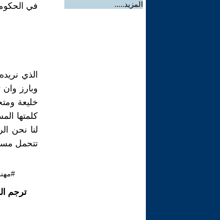
المزيد.....
في الحكومة
الذي نريده
وبارز وان 
خليعة ومتح
كلمتها الم
لنا نحن ال
تتحمل مسؤو
#مهند
ترجم ال