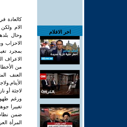
كالعادة في
الام ولكن 
اخر الافلام
وحال بلده
الاحزاب وب
بمجرد تغي
الاعراف ال
من الأخطار
العنف الم
الأيتام.ول
لاجئة أو نا
ورغم ظهور
تغييرا جو
ضمن نظام 
المرأة الع