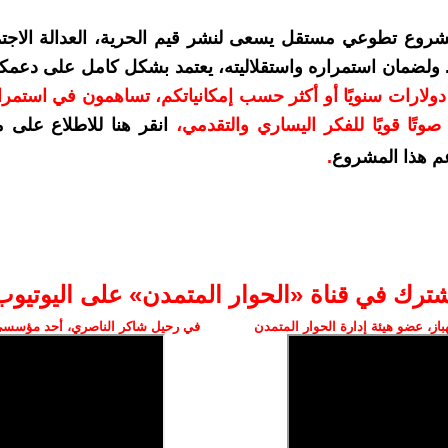
شروع تطوعي مستقل يسعى لنشر قيم الحرية، العدالة الاجتم
. ولضمان استمراره واستقلاليته، يعتمد بشكل كامل على دعمك
دعمكم بمبلغ 10 دولارات سنويًا أو أكثر حسب إمكانياتكم، تساهمون في استم
وتًا قويًا للفكر اليساري والتقدمي
،
انقر هنا للاطلاع على 
م هذا المشروع
.
شترك في قناة «الحوار المتمدن» على اليوتيوب
ز، عضو هيئة إدارة الحوار المتمدن
في رحيل شاكر الناصري، أحد مؤسسي 