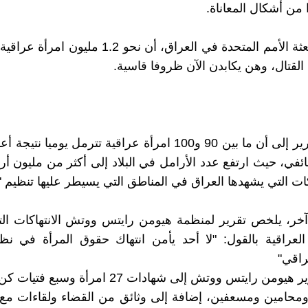
 من أشكال المعاناة.
وقد بينت بعثة الأمم المتحدة في العراق، أن نحو 1.2 م
 القتال، وهن يكابدن الآن ظروفا قاسية.
ويشير التقرير إلى أن ما بين 90 و100 امرأة عراقية تترمل يوميا 
ائفي، حيث ارتفع عدد الأرامل في البلاد إلى أكثر من مليون أر
ات التي يشهدها العراق في المناطق التي يسيطر عليها تنظيم "ا
خر، يلخص تقرير لمنظمة هيومن رايتس ووتش الانتهاكات ال
 العراقية بالقول: "لا أحد يأمن انتهاك حقوق المرأة في نظا
عراقي"
واستند تقرير هيومن رايتس ووتش إلى شهادات 27 امرأة
ومحامين ومسعفين، إضافة إلى وثائق من القضاء ولقاءات مع