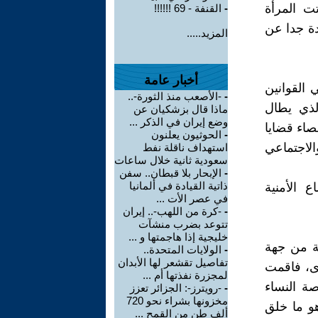
ت المرأة
-
القنفة - 69 !!!!!!
دة جدا عن
المزيد.....
أخبار عامة
 القوانين
-
-الأصعب منذ الثورة-..
لذي يطال
ماذا قال بزشكيان عن
وضع إيران في الذكر ...
صاء قضايا
-
الحوثيون يعلنون
لاجتماعي
استهداف ناقلة نفط
سعودية ثانية خلال ساعات
-
الإبحار بلا قبطان.. سفن
ذاتية القيادة في ألمانيا
ع الأمنية
في عصر الأت ...
-
-كرة من اللهب-.. إيران
تتوعد بضرب منشآت
خليجية إذا هاجمتها و ...
لة من جهة
-
الولايات المتحدة..
تفاصيل تقشعر لها الأبدان
ى، فاقمت
لمجزرة نفذتها أم ...
ة النساء
-
-رويترز-: الجزائر تعزز
مخزونها بشراء نحو 720
هو ما خلق
ألف طن من القمح ...