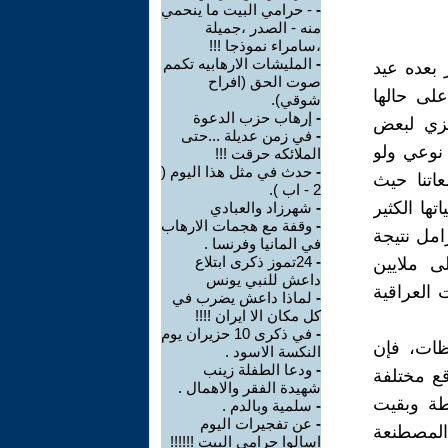
-
- حرامي البيت ما ينحمي
منه - الصدر ،جميلة
،سامراء نموذجا !!!
-
المليشات الارهابيه تكمم
 بعده عيد
صوت الحق (افراح
على حالها
شوقي).
-
إرهاب حزب الدعوة
مزي لبعض
-
في زمن عديلة ...حتى
 نوعي ولو
الملائكه حرقت !!!
-
حدث في مثل هذا اليوم (
اتنا حيث
2 - اب ).
ها الكثير
-
شهرزاد والعبادي
-
وقفة مع هجمات الارهاب
امل نتيجة
في المانيا وفرنسا .
-
24تموز ذكرى ابتلاع
ى ملايين
داعش للنبي يونس
 العراقية
-
لماذا داعش يضرب في
كل مكان اﻻ ايران !!!!
-
في ذكرى 10 حزيران يوم
ظات، فإن
النكسة الاسود .
-
ودعا الطفلة زينب
ع مختلفة
شهيدة الفقر والاهمال .
طة وبقيت
-
سلمية وبالدم .
-
عن تفجيرات اليوم
 المصطنعة
اسالوا حرامي البيت !!!!!!