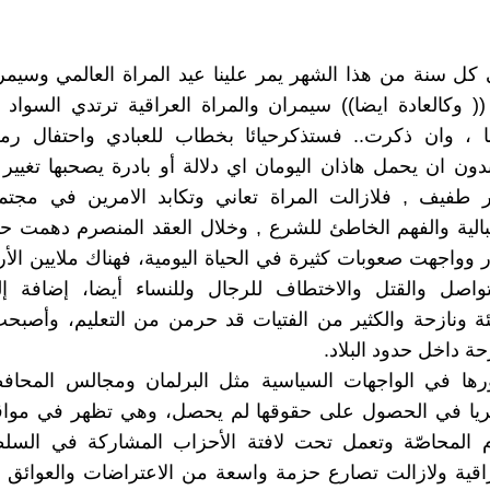
 كل سنة من هذا الشهر يمر علينا عيد المراة العالمي وسيمر
(( وكالعادة ايضا)) سيمران والمراة العراقية ترتدي السواد 
ا ، وان ذكرت.. فستذكرحيائا بخطاب للعبادي واحتفال ر
دون ان يحمل هاذان اليومان اي دلالة أو بادرة يصحبها تغيير
ر طفيف , فلازالت المراة تعاني وتكابد الامرين في مجتمع
بالية والفهم الخاطئ للشرع , وخلال العقد المنصرم دهمت حيات
 وواجهت صعوبات كثيرة في الحياة اليومية، فهناك ملايين الأر
تواصل والقتل والاختطاف للرجال وللنساء أيضا، إضافة إل
اجئة ونازحة والكثير من الفتيات قد حرمن من التعليم، وأصبحت
زحة داخل حدود البلاد.
ها في الواجهات السياسية مثل البرلمان ومجالس المحاف
هريا في الحصول على حقوقها لم يحصل، وهي تظهر في مواق
المحاصّة وتعمل تحت لافتة الأحزاب المشاركة في السل
راقية ولازالت تصارع حزمة واسعة من الاعتراضات والعوائق