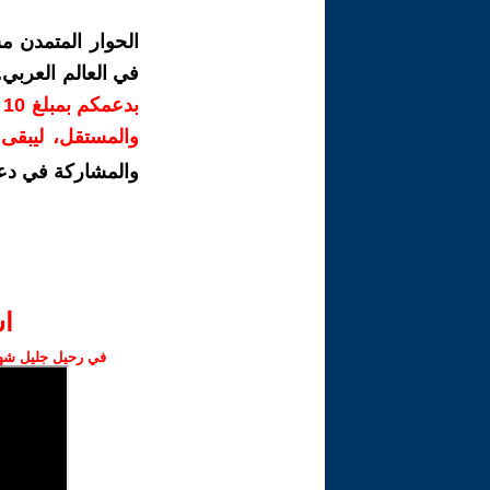
الحوار المتمدن م
في العالم العربي
ب
والمستقل، ليبقى ص
والمشاركة في دع
ا‫
في رحيل جليل شهبا