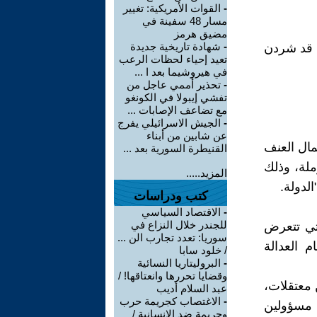
-
القوات الأمريكية: تغيير
مسار 48 سفينة في
مضيق هرمز
-
شهادة تاريخية جديدة
ليون امرأة عراقية قد شردن
تعيد إحياء لحظات الرعب
في هيروشيما بعد ا ...
-
تحذير أممي عاجل من
تفشي إيبولا في الكونغو
مع تضاعف الإصابات ...
-
الجيش الاسرائيلي يفرج
عن شابين من أبناء
نتيجة أعمال العنف
القنيطرة السورية بعد ...
ملة، وذلك
المزيد.....
لدولة.
كتب ودراسات
-
الاقتصاد السياسي
للجندر خلال النزاع في
تي تتعرض
سوريا: تعدد تجارب الن ...
م العدالة
/ خلود سابا
-
البروليتاريا النسائية
وقضايا تحررها وانعتاقها! /
 وسبع فتيات كن معتقلات،
عبد السلام أديب
-
الاغتصاب كجريمة حرب
 مسؤولين
وجريمة ضد الإنسانية /