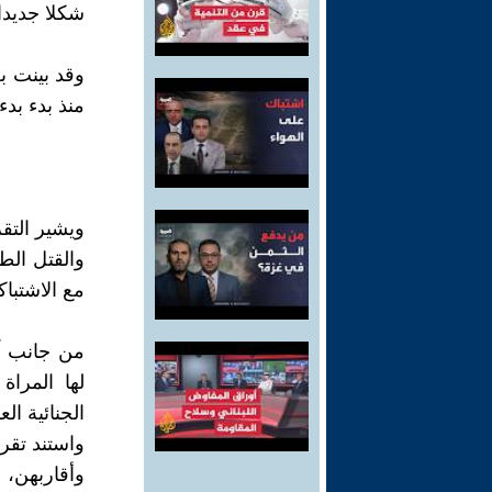
شكلا جديدا
منذ بدء بدء
والقتل الط
مع الاشتباك
من جانب آ
لها المراة
الجنائية ال
وأقاربهن، 