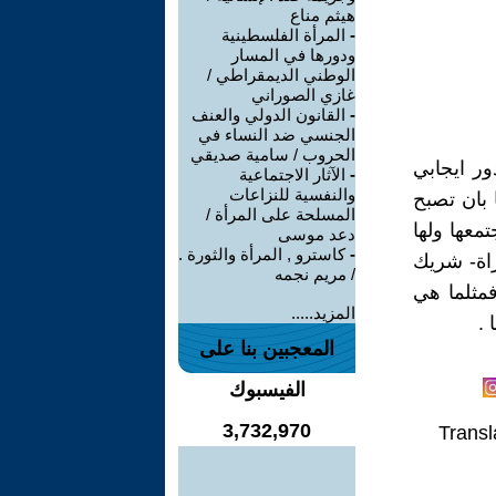
هيثم مناع
-
المرأة الفلسطينية
ودورها في المسار
الوطني الديمقراطي /
غازي الصوراني
-
القانون الدولي والعنف
الجنسي ضد النساء في
الحروب / سامية صديقي
ور ايجابي
-
الآثار الاجتماعية
والنفسية للنزاعات
 بان تصبح
المسلحة على المرأة /
معها ولها
دعد موسى
-
كاسترو , المرأة والثورة .
راة- شريك
/ مريم نجمه
فمثلما هي
المزيد.....
.
المعجبين بنا على
الفيسبوك
3,732,970
Transl