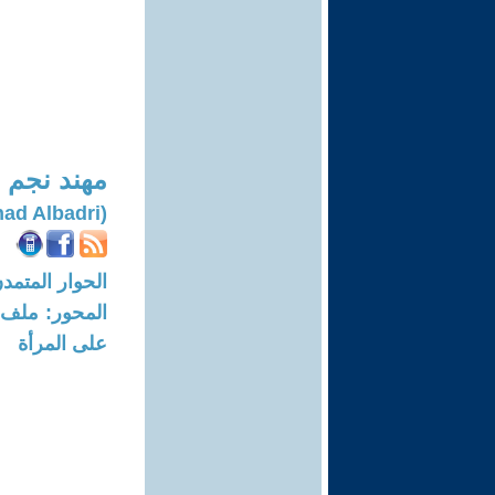
مهند نجم 
(Mohanad Albadri)
الحوار المتمدن-العدد: 5454 - 7
على المرأة