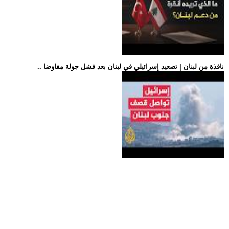
.. نافذة من لبنان | تصعيد إسرائيلي في لبنان بعد فشل جولة مفاوضا