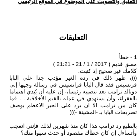
التعليق والتصويت على الموضوع في الموقع الرئيسي
التعليقات
1 - خطأ
معلق قديم ( 2017 / 1 / 21 - 21:21 )
كلامك غير صحيح إذ كتبت:
(((، ظهر ذلك في رده الغير مؤدب جدا على البابا
فرنسيس فقد قال البابا فرانسيس في رسالة وجهها إلى
دونالد ترامب بعد تنصيبه رئيسا،- إن عليه أن يُبدي اهتماما
بالفقراء، وأن يستهدي في عمله بالقيم الأخلاقية.- ، فما
كان من ترامب الا ان يرد على الحبر الاعظم بوصف
تصريحات البابا بـ -المشينة -)))
بالطبع رد ترامب هذا كان منذ شهرين لذلك فإنني اتعجب
وأتساءل إن كان خطأك مقصود أو حدث سهوا منك؟