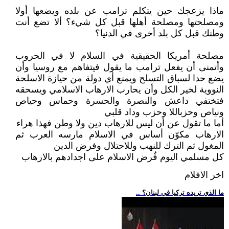
ماذا يزعجك حين يتكلم ترامب عن بلده ويضعها أولا
ومصلحتها ومصلحة أهلها قبل كل شيء؟ ألا تضع أنت
وطنك قبل كل بلد أخرى في الدنيا؟
مصلحة أمريكا الحقيقية في السلام لا في الحروب
وأتمنى أن يفعل ترامب ما يقول فيتفاهم مع روسيا وأن
يضع حدا لسباق التسلح ويمنع أي دولة من حيازة الاسلحة
النووية لخير الكل وأن يحارب الارهاب الاسلامي ويسحقه
فتختفي داعش والنصرة والحسرة وحماس وحياص
ونياص وحزباللا وحزب وداد قلبي
أما ما تقول عن أن ليس للارهاب دين ولا وطن فهذا هراء
الارهاب مكوّن أساس في الاسلام مارسه العرب ثم
المغول ثم الترك للنهب وللاحتلال وفرض الدين
كل مسلمي اليوم فُرض الاسلام على اجدادهم بالارهاب
اخر الافلام
.. ما الذي تريده تركيا في لبنان؟