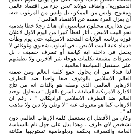
الدستورية". وأضاف هولاند "نحن جزء من اقتصاد عالمى
ومفتوح، وليس من الممكن، بل وليس من المرغوب فيه،
أن يعزل المرء نفسه عن الاقتصاد العالمى".
من هذا يرى محللون سياسيون ان هناك رجلا خطا بقدميه
نحو البيت الابيض ، أثار لغطاَ كبيرا من اليوم الاول لاعلان
فوزه برئاسة الولايات المتحدة الامريكية حتى يوم وطأت
قدماه عتبة البيت الابيض ، في اسلوب شعبوي وغوغائي لا
يحمل في داخله اية كياسة أو تصرف حصيف ، بل
تصرفات مشبعة بكلمات هوجاء تثير الاخرين ولا تطمئنهم
على مستقبل السياسة العالمية .
لذا فبدلا من ان يحاول جمع كلمة العالم ومن ضمنه
العالم الاسلامي بالوقوف صفا واحدا ضد التطرف
الارهابي العالمي الذي وصفه هو بالذات انه من نتاج
الادارة الامريكية السابقة ، اسرع بالقول " سنحاول توحيد
العالم ضد التطرف الاسلامي الراديكالي " ، رغم ان
الارهاب كما هو معروف عنه " لا وطن ولا دين ولا مذهب
له " .
وكان من الأفضل ان يستعمل كلمة الإرهاب العالمي دون
تشخيص لاي طرف ، وهذا يدل على جهل تام بالسياسة
العامة والتصرف بحكمة ودبلوماسية تستوجبها مكانتة