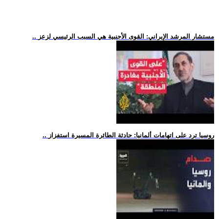
.. مستشار المرشد الإيراني: القوى الأجنبية هي السبب الرئيسي لزعز
.. روسيا ترد على اتهامات ألمانيا: حادثة الطائرة المسيرة استفزاز