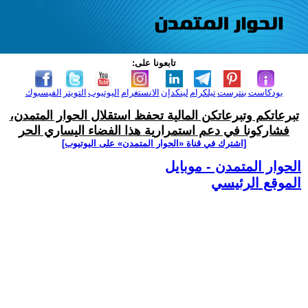
تابعونا على:
بودكاست
بنترست
تيلكرام
لينكدإن
الانستغرام
اليوتيوب
التويتر
الفيسبوك
تبرعاتكم وتبرعاتكن المالية تحفظ استقلال الحوار المتمدن،
فشاركونا في دعم استمرارية هذا الفضاء اليساري الحر
[اشترك في قناة ‫«الحوار المتمدن» على اليوتيوب]
الحوار المتمدن - موبايل
الموقع الرئيسي