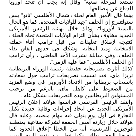
نستعد لمرحلة صعبة" وقال إنه يجب أن تتحد أوروبا
للدفاع عن مصالحها.
بينما قال الأمين العام لحلف شمال الأطلسى "ناتو" ينس
ستولتنبرج إن الحلف "جيد للولايات المتحدة، كما هو الحال
بالنسبة لأوروبا"، وذلك خلال تهنئنه للرئيس الأمريكى
الجديد مخاوف بشأن التزام الولايات المتحدة تجاه الحلف
كنتيجة لإطلاق تعليقات من قبل ترامب أثناء حملته
الانتخابية ومنذ انتخابه، وشكك فى جدوى اتفاق بقاء
الحلف. وفى مقابلة نشرت الأحد الماضي ، رأى ترامب
أن الحلف الأطلسى "عفا عليه الزمن".
كذلك أثارت تصريحاته حفيظة رئيسة الوزراء البريطانية
تريزا ماى، فقد تسببت تصريحات ترامب حول سعادته
بانسحاب بريطانيا من الاتحاد الأوروبى فى وضع المزيد
من الضغوط على كاهل ماى، بالرغم من ترحيب
المسئولين البريطانيين بهذه التصريحات بشكل عام .
وانتقد الرئيس الفرنسى فرانسوا هولاند إعلان الرئيس
الأمريكى الجديد عن اتخاذ إجراءات وقائية جديدة تكبل
التجارة فى أول يوم يتولى فيه مهام منصبه، وعليه قال
هولاند خلال زيارته أمس الجمعة لشركة صناعية بمنطقة
فوجيزين الفرنسية، أنه من الخطأ "إغلاق الحدود كما
ينصحنا البعض بذلك، وكما فعل من يؤدى اليوم اليمين