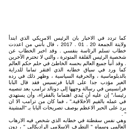
كما تردد في الاخبار بان الرئيس الامريكي الذي ابتدأ
ولايتة الجمعة 20 . 01 . 2017 ، قال بأنني من اعددت
خطاب تسلم الرئاسة بنفسي . وقد اخبر الخطاب عن
شخصية الرئيس القلقة المتوترة ، والتي لا تحترم الآخرين
. وقد أنبأ جميع العالم بحسه الخاطئ في حلم حكم العالم
كما ورد في سياق خطابه الذي افتقر تماما للدراية
بالدبلوماسية ، والحرفية السياسية ، وظهر ذلك في رده
الغير مؤدب جدا على البابا فرنسيس فقد قال البابا
فرانسيس في رسالة وجهها إلى دونالد ترامب بعد تنصيبه
رئيسا،" إن عليه أن يُبدي اهتماما بالفقراء، وأن يستهدي
في عمله بالقيم الأخلاقية." ، فما كان من ترامب الا ان
يرد على الحبر الاعظم بوصف تصريحات البابا بـ "المشينة
" .
وهي نفس سقطتة في خطابه الذي شخص فيه الارهاب
العالمي وسماه " التطرف الاسلامي الراديكالي " ، دون