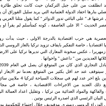
د انطلقت من على جبل التركمان حيث كانت تحلق طائرة
لي بنارها احفاد الدولة العثمانية التي يريد سليل القوزاق أن 
عرشها فـ " على الباغي تدور الدوائر " كما يقول مثلنا العربي
العصر الحديث " الا على العاصفة ، كونه كمتأسلم لم يقرأ او 
عصرية هي حرب اقتصادية بالدرجة الاولى ، حيث بدأت روس
 اقتصاديا ، خاصة التفكير بايفاف تزويد تركيا بالغاز الروسي ا
 زمهريرا ، عكس سخونة المعارك التي تديرها تركيا على الار
ئها العديدين من " داعش " واخواتها .
ر سيتوقف عند حد اقل بكثير من المتوقع بعدما تم الايعاز او
الروس الذين بلغ اخر عدد لهم في سجلات ال
 ذلك العديد من الاجراءات الاقتصادية ، خاصة في مجال
لفاكهة والمواد الغذائية من تركيا ، وتقليل اعداد العمالة ال
 البيان الرئسي الذي اصدره الرئيس بوتين .
 الوزراء الروسي دميتري مدفيديف خلال اجتماع للحكومة يو