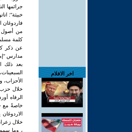
جرائمها الت
خبيثة": اتات
من أصول ج
كلمة مسلم 
عن ذكر كل
مدارس "إما
بعد ذلك ا
اخر الافلام
الرفاه أور
خاصةً مع ح
الاردوغان 
خلال زعران
، وما سموه