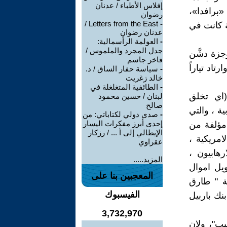
إفلاس الأطباء / عدنان
«برافدا»،
رضوان
Letters from the East /
-
ة كانت في
عدنان رضوان
-
العولمة الرأسمالية:
جدل المجرد والملموس /
جزة دشَّن
فاخر جاسم
اد تياراً
-
سياسة حفار الساق / د.
خالد زغريت
-
الطائفية المتغلغلة في
(اي تخلق
لبنان / حسين محمود
صالح
ية ، والتي
-
صدى دولي لكتاباتي: من
إحدى أبرز مفكرات اليسار
 مؤلفة من
الإيطالي إلى أ ... / رزكار
امريكية ،
عقراوي
هابيون ،
المزيد.....
ويل اموال
المعجبين بنا على
ية " طارق
الفيسبوك
نك باربيل
3,732,970
يب"، ولان