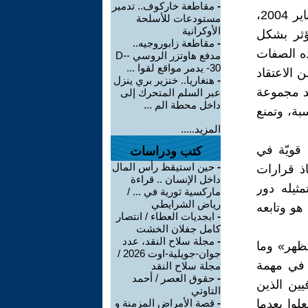
-
مقاطعة خاركوف.. تدمير
ووفقًا لبرقيّة كتبها السفير الأمريكي في تركيا بتاريخ 20 كانوان ثاني / يناير 2004،
مستودعات للأسلحة
الأوكرانية
ؤثر بشكل
-
مقاطعة زابوروجيه..
ذه الصفات
مدفع هاوتزر الروسي -D-
30- يدمر مواقع لقوا ...
 الاعتقاد
-
هنغاريا.. خنزير بري ينزل
جد مجموعة
عبر السلم المتحرك إلى
داخل محطة الم ...
بة، وتمنع
المزيد.....
 قويّة في
كتب ودراسات
-
حين استيقظ رأس المال
ذ قرارات
داخل الإنسان .. قراءة
مثيله دور
ماركسية ثورية في ... /
رياض الشرايطي
هو وتابعه
-
ابجديات العطاء / انتصار
كامل جفلان الخشت
-
مجلة سلاح النقد، عدد
ظهر» وما
جوان-جويلية-اوت 2026 /
 في مهمة
مجلة سلاح النقد
-
حقوق العصر / أحمد
ين الذين
التاوتي
علوا بعدما
-
قصة الأمراض المزمنة و