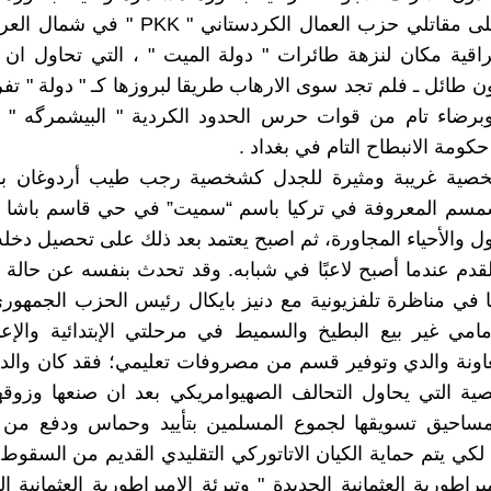
عدوانهم على مقاتلي حزب العمال الكردستاني " KK
عراقية مكان لنزهة طائرات " دولة الميت " ، التي تحاول ان
ن طائل ـ فلم تجد سوى الارهاب طريقا لبروزها كـ " دولة " تفر
 وبرضاء تام من قوات حرس الحدود الكردية " البيشمرگه "
ومة الانبطاح التام في بغداد .
صية غريبة ومثيرة للجدل كشخصية رجب طيب أردوغان با
سمسم المعروفة في تركيا باسم “سميت” في حي قاسم باشا ال
 والأحياء المجاورة، ثم اصبح يعتمد بعد ذلك على تحصيل دخل
لقدم عندما أصبح لاعبًا في شبابه. وقد تحدث بنفسه عن حالة ا
 في مناظرة تلفزيونية مع دنيز بايكال رئيس الحزب الجمهور
امي غير بيع البطيخ والسميط في مرحلتي الإبتدائية والإع
ونة والدي وتوفير قسم من مصروفات تعليمي؛ فقد كان والدي 
ية التي يحاول التحالف الصهيوامريكي بعد ان صنعها وزوقه
المساحيق تسويقها لجموع المسلمين بتأييد وحماس ودفع من 
 لكي يتم حماية الكيان الاتاتوركي التقليدي القديم من السقوط
راطورية العثمانية الجديدة " وتبرئة الامبراطورية العثمانية ا