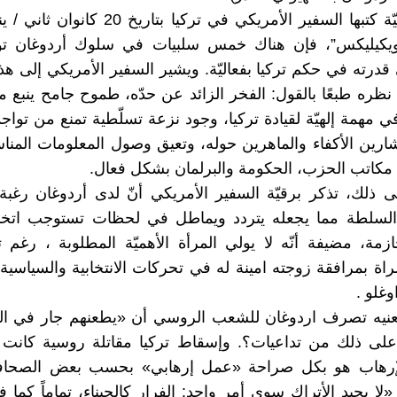
ويكيليكس”، فإن هناك خمس سلبيات في سلوك أردوغان ت
درته في حكم تركيا بفعاليّة. ويشير السفير الأمريكي إلى ه
ظره طبعًا بالقول: الفخر الزائد عن حدّه، طموح جامح ينبع من
 في مهمة إلهيّة لقيادة تركيا، وجود نزعة تسلّطية تمنع من توا
رين الأكفاء والماهرين حوله، وتعيق وصول المعلومات المناس
كاتب الحزب، الحكومة والبرلمان بشكل فعال.
لى ذلك، تذكر برقيّة السفير الأمريكي أنّ لدى أردوغان رغبة
 السلطة مما يجعله يتردد ويماطل في لحظات تستوجب اتخا
مة، مضيفة أنّه لا يولي المرأة الأهميّة المطلوبة ، رغم ت
راة بمرافقة زوجته امينة له في تحركات الانتخابية والسياسية 
وغلو .
يعنيه تصرف اردوغان للشعب الروسي أن «يطعنهم جار في ال
 على ذلك من تداعيات؟. وإسقاط تركيا مقاتلة روسية كانت
لإرهاب هو بكل صراحة «عمل إرهابي» بحسب بعض الصحافي
 «لا يجيد الأتراك سوى أمر واحد: الفرار كالجبناء، تماماً كما ف