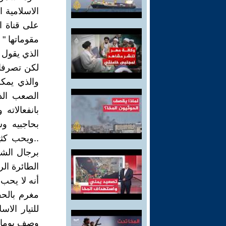
الاسلامية 
على قناة ال
مقوماتها " 
الذي يقول "
لكن تصرفات
والذي يمك
الصعب الذ
بانفعالاته
بحاجبيه و
..ويحب كثي
برجال الشر
الطائرة ا
أنه لا يحب
مغرم بالحف
للتيار الا
وصف يوما أ