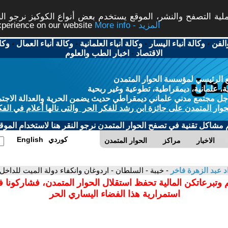
ة التصفح والنشر، الموقع يستخدم بعض أنواع الكوكيز نرجو النق
More info - المزيد
experience on our website
الفن
-
وكالة أنباء اليسار
-
وكالة أنباء العلمانية
-
وكالة أنباء العمال
-
وكا
الاقتصاد
-
اخبار الطب والعلوم
 الرئيسي لمؤسسة الحوار المتمدن
، علمانية، ديمقراطية، تطوعية وغير ربحية
ل مجتمع مدني علماني ديمقراطي حديث يضمن الحرية والعدالة الاجتم
حوار المتمدن على جائزة ابن رشد للفكر الحر والتى نالها أعلام في الفك
م مشاكل تقنية في تصفح الحوار المتمدن نرجو النقر هنا لاستخدام الموقع
كوردي
English
الاخبار
مراكز
الحوار المتمدن
د عبد الزهرة فاخر
- خيبة - السلطان - اردوغان وانكفاء دولة الميت للداخل
 وتبرعاتكن المالية تحفظ استقلال الحوار المتمدن، فشاركونا 
استمرارية هذا الفضاء اليساري الحر