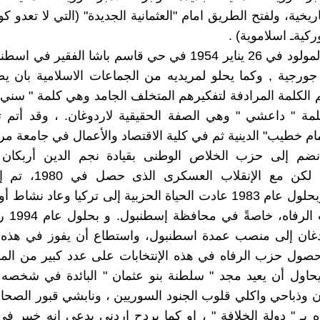
اريخية، ولفتح الطريق امام "العثمانية الجديدة" (التي لا تعدو ك
وركيةـ اسلاموية) .
فاردوغان المولود في 26 يناير 1954 في حي قاسم باشا الفقير 
ورجية , وكما يحلو لمريديه من الجماعات الاسلامية بان ي
الكلمة المرادفة لتفكيرهم المتخلف الجامد وهي كلمة " سني 
مة " داعشي " وهي الصفة الحقيقية لاردوغان. ، وقد أتم ت
م خطيب" الدينية ثم في كلية الاقتصاد والأعمال في جامعة مر
نضم إلى حزب الخلاص الوطنى بقيادة نجم الدين أربكان 
السبعينات، لكن مع الإنقلاب
الأحزاب، وبحلول عام 1983 عادت الحياة الحزبية إلى تركيا وعاد ن
خلال حزب ا
دغان إلى منصب عمدة اسطنبول، واستطاع أن يفوز في هذه ال
صول حزب الرفاه في هذه الإنتخابات على عدد كبير من المق
يحاول أن يعيد مجد " سلطنة بنو عثمان " البائدة في شخصه
 وذباحي واكلي قلوب الجنود السوريين ، ونابشي قبور الصحابة 
 بـ " دولة الخلافة " ، او كما يردح اردني يدعي انه خبير ف