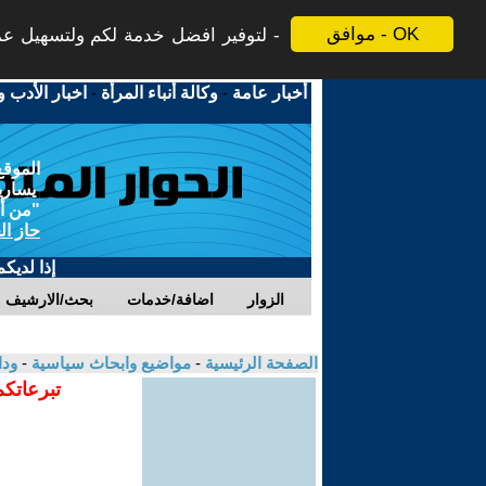
موافق - OK
لتوفير افضل خدمة لكم ولتسهيل عملي
أخبار عامة
-
وكالة أنباء المرأة
-
اخبار الأدب و
الموقع
يسارية
"من أج
حاز ال
إذا لديك
الزوار
اضافة/خدمات
بحث/الارشيف
الصفحة الرئيسية
-
مواضيع وابحاث سياسية
-
ودا
تبرعاتكم