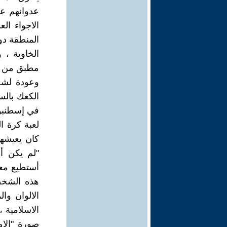
الاجواء ال
المنطقة دو
الخاوية ،
مطبق من حك
وعودة لشخ
الكعك بال
في إسطنبول
لعبة كرة ا
كان يعيشها
"لم يكن أم
أستطيع معا
هذه الشخص
الالوان و
الاسلامية ،
صورة "الامب