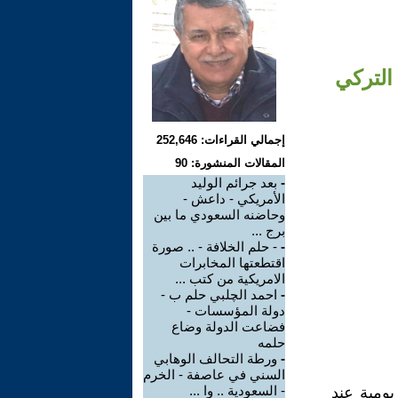
التركي
إجمالي القراءات: 252,646
المقالات المنشورة: 90
-
بعد جرائم الوليد
الأمريكي - داعش -
وحاضنه السعودي ما بين
برج ...
-
- حلم الخلافة - .. صورة
اقتطعتها المخابرات
الامريكية من كتب ...
-
احمد الچلبي حلم ب -
دولة المؤسسات -
فضاعت الدولة وضاع
حلمه
-
ورطة التحالف الوهابي
السني في عاصفة - الخرم
- السعودية .. وا ...
يومية عند