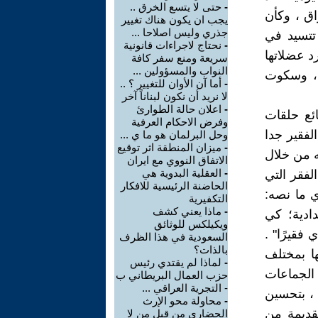
-
حتى لا يتسع الخرق ..
P " في شمال العراق ، وكأن
يجب ان يكون هناك تغيير
جذري وليس اصلاحا ...
 تتسيد في
-
نحتاج لاجراءات قانونية
د عضلاتها
سريعة ومنع سفر كافة
النواب والمسؤولين ...
 ، وسكوت
-
أما آن الأوان للتغيير ؟ ..
لا نريد أن نكون لبناناً آخر
-
اعلان حالة الطوارئ
ئع حلقات
وفرض الاحكام العرفية
فقير جدا
وحل البرلمان هو ما ي ...
-
ميزان المنطقة اثر توقيع
ه من خلال
الاتفاق النووي مع ايران
-
العقلية البدوية هي
لفقر التي
الحاضنة الرئيسية للافكار
ي ما نصه:
التكفيرية
-
ماذا يعني كشف
دادية؛ كي
ويكيلكس للوثائق
فقيرًا" .
السعودية في هذا الظرف
بالذات؟
ا بمختلف
-
لماذا لم يقتدي رئيس
الجماعات
حزب العمال البريطاني ب
- التجرية العراقي ...
 ، بتحسين
-
محاولة محو الإرث
لقديمة من
الحضاري من قبل من لا