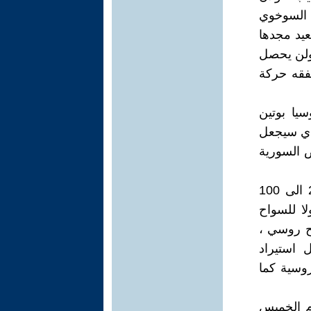
 السوخوي
يعيد مجدها
 ولن يحصل
يفقه حركة
يا بوتين
لذي سيجعل
ض السورية
فميزان التبادل التجاري الذي كان من المتوقع ان يصل في العام 2039 الى 100
لا للسواح
سياحة لتركيا 4 ملايين سائح روسي ،
 استيراد
روسية كما
م الخميس