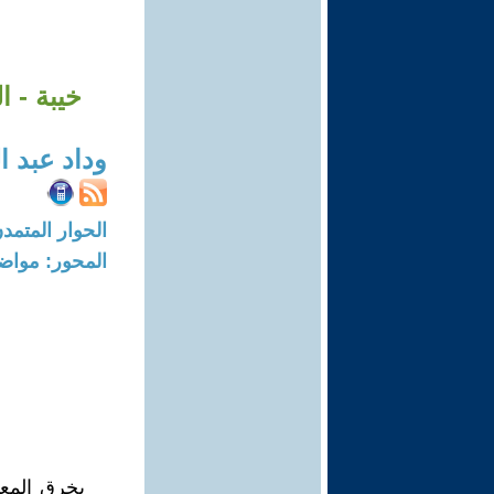
خيبة - ا
وداد عبد ا
الحوار المتمدن-العدد: 5000 - 15
المحور: مواض
يخرق المعت