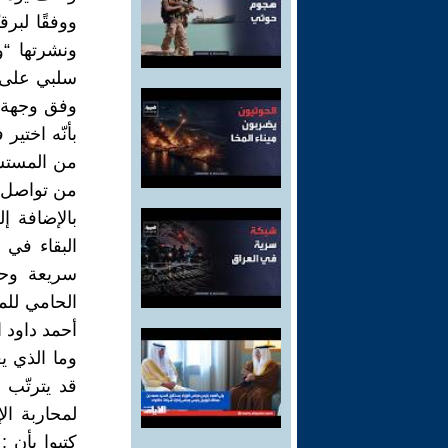
ونشرتها “
سلبي على ق
وفق وجهة ن
بأنّه اختير
من المستشا
من تواصل م
بالإضافة إ
البقاء في
سريعة وحاز
الحامي للم
أحمد داود ا
وما الذي 
قد يترتّب
لمحاربة ا
كتبوا بأن :