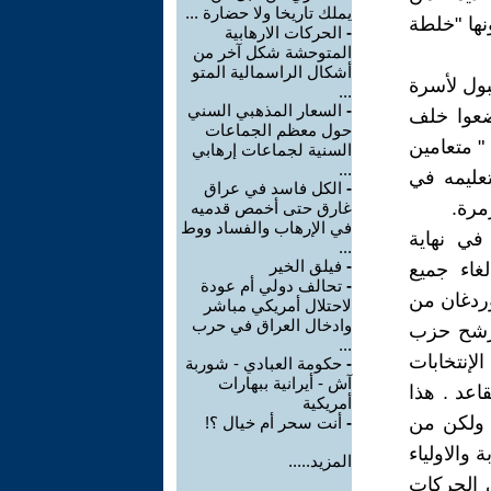
يملك تاريخا ولا حضارة ...
ونها "خلطة
-
الحركات الارهابية
المتوحشة شكل آخر من
أشكال الراسمالية المتو
في اسطنبول لأسرة
...
-
السعار المذهبي السني
ضعوا خلف
حول معظم الجماعات
" متعامين
السنية لجماعات إرهابي
...
عليمه في
-
الكل فاسد في عراق
مرة.
غارق حتى أخمص قدميه
في الإرهاب والفساد ووط
في نهاية
...
-
فيلق الخير
 العسكرى الذى حصل في 1980، تم إلغاء جميع
-
تحالف دولي أم عودة
شاط أوردغان من
لاحتلال أمريكي مباشر
وادخال العراق في حرب
لرفاه، خاصةً في محافظة إسطنبول. و بحلول عام 1994 رشح حزب
...
إنتخابات
-
حكومة العبادي - شوربة
آش - أيرانية ببهارات
اعد . هذا
أمريكية
 ولكن من
-
أنت سحر أم خيال ؟!
والاولياء
المزيد.....
ي الحركات