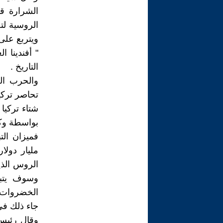
الشرارة ق
الروسية لتص
ويتربع على 
" أفندينا 
التاريخ .
والحرب ال
تحاصر تركيا
شتاء تركيا
بواسطة وكلا
مليار دولا
وسوف يتبع
الخضروات وا
جاء ذلك في
وقال رئيس