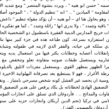
اسمه " حسن ابو هنيه " ، ويردد بنشوة المنتصر " ومع شديد 
مقاومة " الميادين " .. " انه " تنظيم الدولة " ، " الموجود أصلا
، وهو يحاول هنا اي – أبو هنيه – أن يؤكد مقولة تنظيم " داعش 
 باقية وتتمدد " ، ولا يدري انها " زائلة وتتبدد " ، كما هو تفكيره
 خريج المدارس الدينية الفقيرة باسطنبول ذو الشخصية الحاد
ن استفزازه بسرعة، كون طباعه هذه في جزء كبير منها نتا
ي سلكه في حياته، والفقر الذي لازمه في طفولته وشبابة
 وانفلاتات أعصابه وخطابات يكثر فيها من استعمال يديه ويت
شاربيه ويستعمل طبقات صوتيه متفاوتة تعلو وتنخفض م
را الظهور بمظهر القوي ..ويستعمل مفردات لاتليق يالديلو
طة الأغرار ، فهو لا يستطيع بعد تصرفاتة البهلوانية الاخيرة 
لروسية ان يحصد غير الفشل كونه شخص مسرحي بامتياز .. ون
 التصفيق الهادئ لخطاباته بل يكاد يرقص على هدير التصفيق الح
اوات والمدائح .. . فأردوغان الذي تسلق على انجازات المؤ
سلامي في تركيا (نجم الدين أربكان وانجازات حزبه على سن
ردوغان بالصهيوني القذر) .