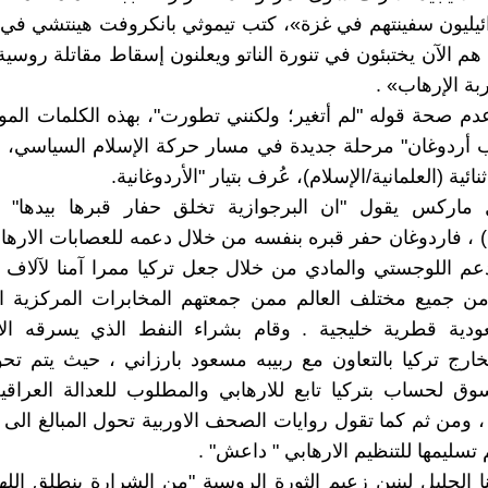
يليون سفينتهم في غزة»، كتب تيموثي بانكروفت هينتشي في 
 هم الآن يختبئون في تنورة الناتو ويعلنون إسقاط مقاتلة روسي
بة الإرهاب» .
دم صحة قوله "لم أتغير؛ ولكنني تطورت"، بهذه الكلمات المو
ردوغان" مرحلة جديدة في مسار حركة الإسلام السياسي، وارت
ائية (العلمانية/الإسلام)، عُرف بتيار "الأردوغانية.
 ماركس يقول "ان البرجوازية تخلق حفار قبرها بيدها" 
ا ) ، فاردوغان حفر قبره بنفسه من خلال دعمه للعصابات الارهاب
دعم اللوجستي والمادي من خلال جعل تركيا ممرا آمنا لآلاف
 من جميع مختلف العالم ممن جمعتهم المخابرات المركزية ال
ودية قطرية خليجية . وقام بشراء النفط الذي يسرقه الار
ارج تركيا بالتعاون مع ربيبه مسعود بارزاني ، حيث يتم تح
وق لحساب بتركيا تابع للارهابي والمطلوب للعدالة العراق
، ومن ثم كما تقول روايات الصحف الاوربية تحول المبالغ الى ب
تسليمها للتنظيم الارهابي " داعش" .
 الجليل لينين زعيم الثورة الروسية "من الشرارة ينطلق الله