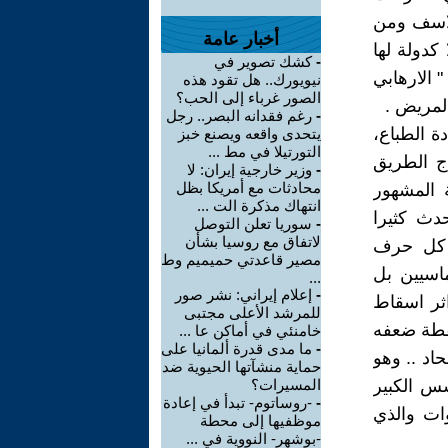
الاسف ومن
أخبار عامة
 كدولة لها
-
كشك تصوير في
" الارهابي
نيويورك.. هل تقود هذه
الصور غرباء إلى الحب؟
 المريض .
-
رغم فقدانه البصر.. رجل
ة الطباع،
يتحدى واقعه ويصنع خبز
التورتيلا في مط ...
ج الطريق
-
وزير خارجية إيران: لا
محادثات مع أمريكا بظل
 المشهور
انتهاك مذكرة الت ...
حدث كثيرا
-
سوريا تعلن التوصل
لاتفاق مع روسيا بشأن
ع كل حرف
مصير قاعدتي حميميم وط
ماسيين بل
...
-
إعلام إيراني: نشر صور
اثر اسقاط
للمرشد الأعلى مجتبى
قطة ضعفه
خامنئي في أماكن عا ...
-
ما مدى قدرة ألمانيا على
اد .. وهو
حماية منشآتها الحيوية ضد
سس الكبير
المسيرات؟
-
-روساتوم- تبدأ في إعادة
وات والذي
موظفيها إلى محطة
-بوشهر- النووية في ...